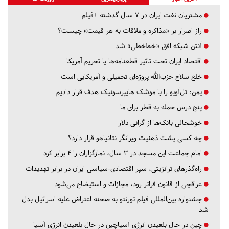
مشتریان نفت ایران در ۷ سال گذشته +فیلم
راز اصرار بر «مذاکره و ملاقات به هر قیمت» چیست؟
آنتن شبکه افق «خط‌خطی» شد
اقتصاد ایران تحت تاثیر قطعنامه‌ها یا تحریم‌ آمریکا
خلع سلاح حزب‌الله پروژه‌ای تحمیلی و آمریکایی است
یمن: تل‌آویو را با موشک هایپرسونیک هدف قرار دادیم
پنج درس‌ حمله به قطر برای ما
خوشحالی بانک‌ها از گرانی دلار
چه کسی پشت ذهنیت ویرانگر نتانیاهو قرار دارد؟
امام جماعت این مسجد در ۳ سال، نمازگزاران را ۴ برابر کرد
راه‌گذرهای ترانزیتی، سپر اقتصادی-سیاسی ایران در برابر تهدیدات
عراقچی از قانون فراتر رود، مجازات و استیضاح می‌شود
جشنواره بین‌المللی فیلم تورنتو به صحنه اعتراض علیه اسرائیل بدل
شد
چین در حال بلعیدن انرژی آسیاچین در حال بلعیدن انرژی آسیا