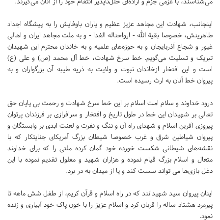
می‌شناسند، با عزمی جزم و اراده‌ای خلل‌ناپذیر انتقام خود را از آنان می‌گیرند.
اینجانب، شهادت این مجاهد عزیز عظیم و یاران باوفایش را به پیشگاه اجداد
طاهرینش، خصوصا بقیة الله - ارواحناله الفدا - و به ملت مجاهد ایران و اهالی
غیور و شجاع آذربایجان و به حوزه‌های علمیه و به خاندان محترم این شهیدان
تبریک و تسلیت می‌گویم. خط سرخ شهادت، خط آل محمد (ص) و علی (ع)
است و این افتخار ازخاندان نبوت و ولایت به ذریه طیبه آن بزرگواران و به
پیروان خط آنان به ارث رسیده است.
درود خداوند و سلام امت اسلام بر این خط سرخ شهادت و رحمت بی پایان حق
تعالی بر شهیدان این خط در طول تاریخ و افتخار و سرافرازی بر فرزندان پرتوان
پیروزی آفرین اسلام و شهدای راه آن و ننگ و نفرت و لعنت ابدی بر وابستگان و
پیروان شیاطین شرق و غرب خصوصا شیطان بزرگ آمریکای جنایتکار که با
نقشه‌های شیطانی شکست خورده خود گمان کرده ملتی را که برای خداوند
متعال و اسلام بزرگ قیام نموده و هزاران شهید و معلول تقدیم نموده با این
دغل بازی‌ها می تواند سست کند و یا از میدان به در برد.
اینان پیروان سید شهیدانند که در راه اسلام و قرآن کریم، از طفل شش ماهه تا
پیرمرد هشتاد ساله را قربان کرد و اسلام عزیز را با خون پاک خود آبیاری و زنده
نمود.