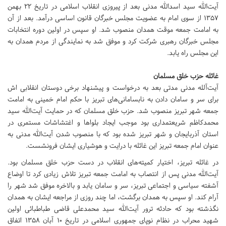
آیت‌الله سید اسدالله مدنی بعد از پیروزی انقلاب اسلامی در تاریخ ۲۲ بهمن
۱۳۵۷ از سوی امام به عضویت مجلس خبرگان قانون اساسی درآمد. بعد از آن
به امامت جمعه موقت همدان منصوب شد. او سپس در اولین دوره انتخابات
مجلس خبرگان رهبری شرکت کرد و موفق شد به نمایندگی از مردم همدان به
این مجلس راه یابد.
غائله حزب خلق مسلمان
آیت‌آلله مدنی مدتی بعد به درخواست و پیشنهاد برخی دوستان انقلابی اش
برای سر و سامان دادن به نابسامانی‌های تبریز با حکم امام خمینی به امامت
جمعه شهر تبریز منصوب شد. حزب خلق مسلمان که در حمایت آیت‌الله سید
محمدکاظم شریعتمداری بود موجب ایجاد بلواها و اغتشاشات مستمری در
استان آذربایجان و شهر تبریز شده بود که با منصوب شدن آیت‌الله مدنی به
عنوان امام جمعه تبریز این غائله با درایت و هوشیاری ایشان فرونشست.
در غائله تبریز، اختیار کمیته‌های انقلاب در دست حزب خلق مسلمان بود.
آیت‌الله مدنی پس از انتصاب به امامت جمعه تبریز تلاش زیادی کرد تا اوضاع
آشفته سیاسی و اجتماعی تبریز، سر و سامان یابد و بالاخره موفق شد شهر را
آرام کند. او سپس به همدان برگشت، اما چند روزی از مراجعه ایشان به همدان
نگذشته بود که حادثه ترور آیت‌الله سید محمدعلی قاضی طباطبائی اولین
شهید محراب در نظام نوپای جمهوری اسلامی در تاریخ ۱۰ آبان ۱۳۵۸ اتفاق