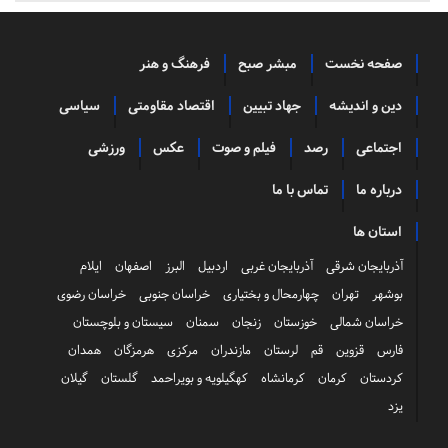
صفحه نخست
مبشر صبح
فرهنگ و هنر
دین و اندیشه
جهاد تبیین
اقتصاد مقاومتی
سیاسی
اجتماعی
رصد
فیلم و صوت
عکس
ورزشی
درباره ما
تماس با ما
استان ها
آذربایجان شرقی
آذربایجان غربی
اردبیل
البرز
اصفهان
ایلام
بوشهر
تهران
چهارمحال و بختیاری
خراسان جنوبی
خراسان رضوی
خراسان شمالی
خوزستان
زنجان
سمنان
سیستان و بلوچستان
فارس
قزوین
قم
لرستان
مازندران
مرکزی
هرمزگان
همدان
کردستان
کرمان
کرمانشاه
کهگیلویه و بویراحمد
گلستان
گیلان
یزد