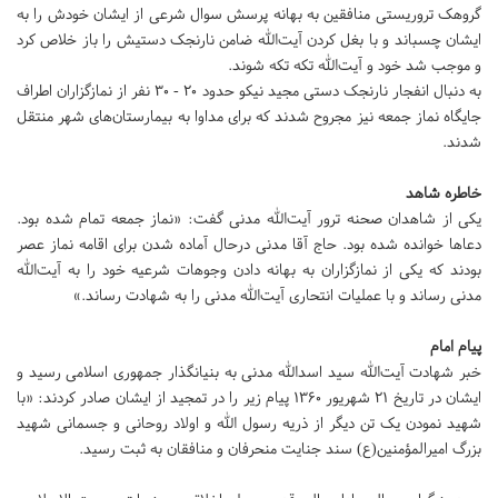
گروهک تروریستی منافقین به بهانه پرسش سوال شرعی از ایشان خودش را به
ایشان چسباند و با بغل کردن آیت‌الله ضامن نارنجک دستیش را باز خلاص کرد
و موجب شد خود و آیت‌الله تکه تکه شوند.
به دنبال انفجار نارنجک دستی مجید نیکو حدود ۲۰ - ۳۰ نفر از نمازگزاران اطراف
جایگاه نماز جمعه نیز مجروح شدند که برای مداوا به بیمارستان‌های شهر منتقل
شدند.
خاطره شاهد
یکی از شاهدان صحنه ترور آیت‌الله مدنی گفت: «نماز جمعه تمام شده بود.
دعاها خوانده شده بود. حاج آقا مدنی درحال آماده شدن برای اقامه نماز عصر
بودند که یکی از نمازگزاران به بهانه دادن وجوهات شرعیه خود را به آیت‌الله
مدنی رساند و با عملیات انتحاری آیت‌الله مدنی را به شهادت رساند.»
پیام امام
خبر شهادت آیت‌الله سید اسدالله مدنی به بنیانگذار جمهوری اسلامی رسید و
ایشان در تاریخ ۲۱ شهریور ۱۳۶۰ پیام زیر را در تمجید از ایشان صادر کردند: «با
شهید نمودن یک تن دیگر از ذریه رسول الله و اولاد روحانی و جسمانی شهید
بزرگ امیرالمؤمنین(ع) سند جنایت منحرفان و منافقان به ثبت رسید.