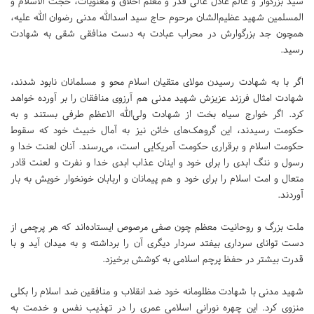
سید بزرگوار و عالم عادل عالی قدر و معلم اخلاق و معنویات، حجت الاسلام و
المسلمین شهید عظیم‌الشان مرحوم حاج سید اسدالله مدنی رضوان الله علیه،
همچون جد بزرگوارش در محراب عبادت به دست منافقی شقی به شهادت
رسید.
اگر با به شهادت رسیدن مولای متقیان اسلام محو و مسلمانان نابود شدند،
شهادت امثال فرزند عزیزش شهید مدنی هم آرزوی منافقان را بر آورده خواهد
کرد. اگر خوارج سیاه بخت از شهادت ولی‌الله الاعظم طرفی بستند و به
حکومت رسیدند، این گروهک‌های خائن نیز به آمال خبیث خود که سقوط
حکومت اسلام و برقراری حکومت آمریکایی است، می‌رسند. آنان لعنت خدا و
رسول و ننگ ابدی را برای خود و اینان عذاب ابدی خدا و نفرت و لعنت قادر
متعال و امت اسلام را برای خود و هم پیمانان و اربابان خونخوار خویش به بار
آوردند.
ملت بزرگ و روحانیت معظم چون صفی مرصوص ایستاده‌اند که هر پرچمی از
دست توانای سرداری بیفتد سردار دیگری آن را برداشته و به میدان آید و با
قدرت بیشتر در حفظ پرچم اسلامی به کوشش برخیزد.
شهید مدنی با شهادت مظلومانه خود ضد انقلاب و منافقین ضد اسلام را بکلی
منزوی کرد. این چهره نورانی اسلامی عمری را در تهذیب نفس و خدمت به