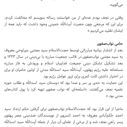
می‌گویید.
وقتی در نجف بودم عده‌ای از من خواستند رساله بنویسم که مخالفت کردم،
‌برای این که مرجعی چون حضرت آیت‌الله خمینی وجود داشت که باید همه از
ایشان تقلید می‌کردیم.»
حامی نواب‌صفوی
بعد از انتشار بیانیه مبارزاتی توسط حجت‌الاسلام سید مجتبی میرلوحی معروف
به سید مجتبی نواب‌صفوی در قالب جمعیت مبارزه با بی‌دینی در سال ۱۳۲۳ و
بعد تشکیل تشکل دینی جمیعت فداییان اسلام و ورودش به فاز مبارزه
مسلحانه علیه رژیم پهلوی، آیت‌الله سید اسدالله مدنی از اولین حامیان او برای
در اختیار داشتن کلت کمری برای ترور عوامل رژیم بود.
این حمایت به حدی پر سر و صدا بود که دوستان سید اسدالله و طلاب حوزه
علمیه نجف می‌گفتند: «اسلحه‌ای که نواب صفوی تهیه کرد با پول کتاب‌های
مدنی بود.»
ماجرا از این قرار بود که حجت‌الاسلام نواب‌صفوی برای گرفتن حکم ارتداد سید
احمد حُکم‌آبادی معروف به احمد کسروی از نویسندگان ضددینی عصر پهلوی
پسر راهی نجف شد و از برخی از علمای آن دیار از جمله آیت‌الله سید اسدالله