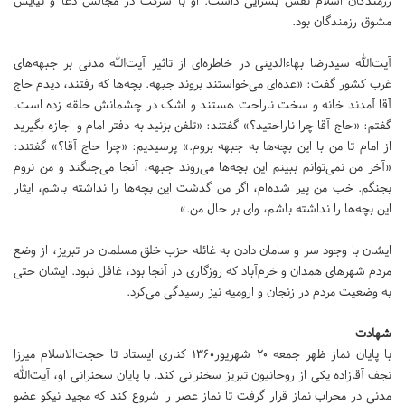
رزمندگان اسلام نقش بسزایی داشت. او با شرکت در مجالس دعا و نیایش
مشوق رزمندگان بود.
آیت‌الله سیدرضا بهاءالدینی در خاطره‌ای از تاثیر آیت‌الله مدنی بر جبهه‌های
غرب کشور گفت: «عده‌ای می‌خواستند بروند جبهه. بچه‌ها که رفتند، دیدم حاج
آقا آمدند خانه و سخت ناراحت هستند و اشک در چشمانش حلقه زده است.
گفتم: «حاج آقا چرا ناراحتید؟» گفتند: «تلفن بزنید به دفتر امام و اجازه بگیرید
از امام تا من با این بچه‌ها به جبهه بروم.» پرسیدیم: «چرا حاج آقا؟» گفتند:
«آخر من نمی‌توانم ببینم این بچه‌ها می‌روند جبهه، آنجا می‌جنگند و من نروم
بجنگم. خب من پیر شده‌ام، اگر من گذشت این بچه‌ها را نداشته باشم، ایثار
این بچه‌ها را نداشته باشم، وای بر حال من.»
ایشان با وجود سر و سامان دادن به غائله حزب خلق مسلمان در تبریز، از وضع
مردم شهرهای همدان و خرم‌آباد که روزگاری در آنجا بود، غافل نبود. ایشان حتی
به وضعیت مردم در زنجان و ارومیه نیز رسیدگی می‌کرد.
شهادت
با پایان نماز ظهر جمعه ۲۰ شهریور۱۳۶۰ کناری ایستاد تا حجت‌الاسلام میرزا
نجف آقازاده یکی از روحانیون تبریز سخنرانی کند. با پایان سخنرانی او، آیت‌الله
مدنی در محراب نماز قرار گرفت تا نماز عصر را شروع کند که مجید نیکو عضو