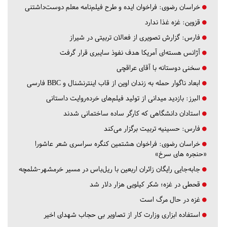
خراسان رضوی:
فراخوان ایده و طرح فیلم‌نامه معلم دوست‌داشتنی
قزوین:
غزه غذا ندارد
فارس:
گزارش تصویری از فعالان تربیتی در شیراز
آژانس هسته‌ای آمریکا هدف نفوذ سایبری قرار گرفت
سخنی دوستانه با آقای عراقچی
ابعاد ناگوار حمله به زندان اوین از قاب اینترنشنال و BBC فارسی
البرز:
بازدید میدانی از تولید فیلم‌های خرده‌روایت داستانی
استادان دانشگاهی که کارگر ساده ساختمانی شدند
فارس:
حسینیه تربیت برگزار می‌کند
خراسان رضوی:
فراخوان هشتمین کنگره سراسری شعر عاشورا
«حنجره های سرخ»
جابه‌جایی رایگان زائران اربعین با ریل‌باس در مسیر خرمشهر-شلمچه
قحطی در غزه؛ شکر کیلویی هزار دلار شد
غزه در حال مرگ است
استفاده ابزاری وزارت کار از تصاویر بی حجاب شهدای اخیر