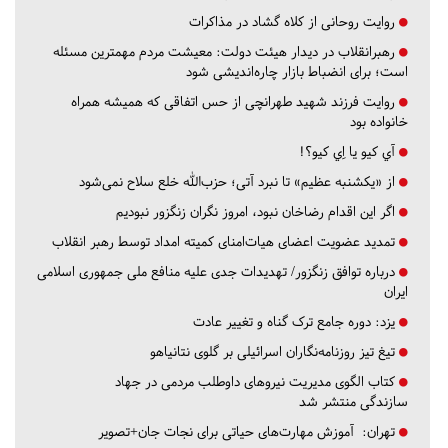
روایت روحانی از کلاه گشاد در مذاکرات
رهبرانقلاب در دیدار هیئت دولت: معیشت مردم مهمترین مسئله
است؛ برای انضباط بازار چاره‌اندیشی شود
روایت فرزند شهید طهرانچی از حس اتفاقی که همیشه همراه
خانواده بود
آي كيو يا اِي كيو؟!
از «یکشنبه عظیم» تا نبرد آتی؛ حزب‌الله خلع سلاح نمی‌شود
اگر این اقدام رضاخان نبود، امروز نگران زنگزور نبودیم
تمدید عضویت اعضای هیات‌امنای کمیته امداد توسط رهبر انقلاب
درباره توافق زنگزور/ تهدیدات جدی علیه منافع ملی جمهوری اسلامی
ایران
یزد:
دوره جامع ترک گناه و تغییر عادت
تیغ تیز روزنامه‌نگاران اسرائیلی بر گلوی نتانیاهو
کتاب الگوی مدیریت نیروهای داوطلب مردمی در جهاد
سازندگی منتشر شد
تهران:
آموزش مهارت‌های حیاتی برای نجات جان+تصویر