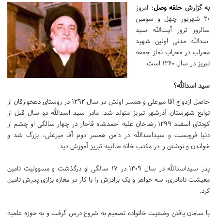
به گزارش
حلقه وصل
:
امروز
۲۰ شهریور چهل و سومین
سالروز ترور آیت‌الله سید
اسدالله مدنی اولین شهید
محراب در محراب نماز جمعه
تبریز در سال ۱۳۶۰ است.
سید اسدالله؟
حاصل ازدواج آقا میرعلی و همسر اولش در سال ۱۲۹۲ در روستای دهخوارقان از
توابع شهرستان آذرشهر تبریز متولد شد. مادر سید اسدالله دو سال قبل از
کودتای اسفند ۱۲۹۹ رضاخان علیه احمدشاه قاجار در چهار سالگی او چشم از
دنیا فروبست و سیداسدالله در دامن همسر دوم آقا میرعلی، بزرگ شد و
خواندن و نوشتن را در مکتب خانه طالبیه تبریز آموزش دید.
پدر سیداسدالله در سال ۱۳۰۹ در ۱۷ سالگی او درگذشت و مسوولیت تامین
معیشت نامادری، سه خواهر و یک برادرش را با کار در مغازه بزازی پدرش تامین
کرد.
با سامان یافتن وضعیت خانواده تصمیم به شروع درس گرفت و به حوزه علمیه