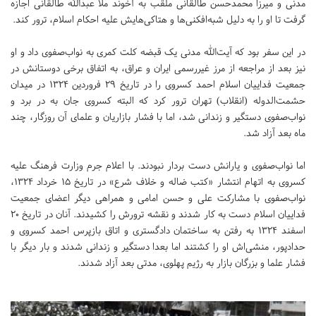
مدنی و میرزا محمدحسن طالقانی ملقب به آخوند ملا عبدالله طالقانی اجازه
گرفت تا او را به دلیل شبه‌افکنی‌ها و هتاکی‌هایش علیه احکام اسلام، ترور کند.
در این سفر بود که آیت‌الله مدنی یک قبضه کلت کمری به نواب‌صفوی داد و او
نیز بعد از مراجعه از مرز غیررسمی ایران و عراق، به اتفاق برخی دوستانش در
جمعیت فداییان اسلام احمد کسروی را در تاریخ ۲۹ فروردین ۱۳۲۴ در میدان
حشمت‌الدوله (انقلاب) تهران ترور کرد که البته کسروی جان به در برد و
نواب‌صفوی دستگیر و زندانی شد، اما با فشار بازاریان و علمای آن روزگار، چند
ماه بعد آزاد شد.
اما نواب‌صفوی و یارانش دست بردار نبودند. با اعلام جرم وزارت فرهنگ علیه
کسروی به اتهام انتشار «کتب ضاله و خلاف شرع» در تاریخ ۱۵ خرداد ۱۳۲۴،
نواب‌صفوی با مشارکت علی و حسن امامی و همراهی دیگر اعضای جمعیت
فداییان اسلام دست به کار شدند و نقشه ترورش را کشیدند. آنان در تاریخ ۲۰
اسفند ۱۳۲۴ به رفتن به ساختمان دادگستری و اتاق بازپرس احمد کسروی و
حدادپور، منشی‌اش او را کشتند اما بعدا دستگیر و زندانی شدند و بار دیگر با
فشار علما و بزرگان بازار به رژیم پهلوی، مدتی بعد آزاد شدند.