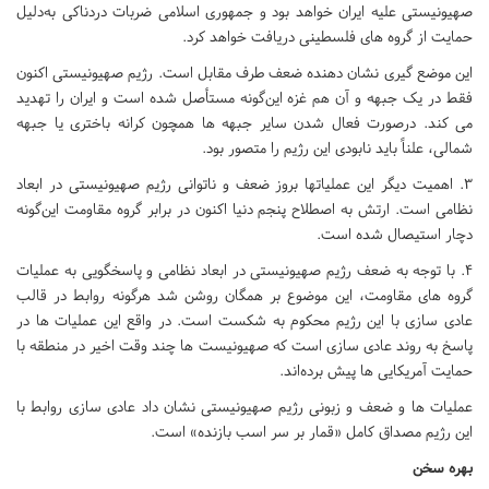
صهیونیستی علیه ایران خواهد بود و جمهوری اسلامی ضربات دردناکی به‌دلیل
حمایت از گروه های فلسطینی دریافت خواهد کرد.
این موضع گیری نشان دهنده ضعف طرف مقابل است. رژیم صهیونیستی اکنون
فقط در یک جبهه و آن هم غزه این‌گونه مستأصل شده است و ایران را تهدید
می کند. درصورت فعال شدن سایر جبهه ها همچون کرانه باختری یا جبهه
شمالی، علناً باید نابودی این رژیم را متصور بود.
3. اهمیت دیگر این عملیات‎ها بروز ضعف و ناتوانی رژیم صهیونیستی در ابعاد
نظامی است. ارتش به اصطلاح پنجم دنیا اکنون در برابر گروه مقاومت این‌گونه
دچار استیصال شده است.
4. با توجه به ضعف رژیم صهیونیستی در ابعاد نظامی و پاسخگویی به عملیات
گروه های مقاومت، این موضوع بر همگان روشن شد هرگونه روابط در قالب
عادی سازی با این رژیم محکوم به شکست است. در واقع این عملیات ها در
پاسخ به روند عادی سازی است که صهیونیست ها چند وقت اخیر در منطقه با
حمایت آمریکایی ها پیش برده‌اند.
عملیات ها و ضعف و زبونی رژیم صهیونیستی نشان داد عادی سازی روابط با
این رژیم مصداق کامل «قمار بر سر اسب بازنده» است.
بهره سخن