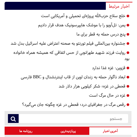
اخبار مرتبط
خلع سلاح حزب‌الله پروژه‌ای تحمیلی و آمریکایی است
یمن: تل‌آویو را با موشک هایپرسونیک هدف قرار دادیم
پنج درس‌ حمله به قطر برای ما
جشنواره بین‌المللی فیلم تورنتو به صحنه اعتراض علیه اسرائیل بدل شد
روایت فرزند شهید طهرانچی از حس اتفاقی که همیشه همراه خانواده
بود
قزوین:
غزه غذا ندارد
ابعاد ناگوار حمله به زندان اوین از قاب اینترنشنال و BBC فارسی
قحطی در غزه؛ شکر کیلویی هزار دلار شد
غزه در حال مرگ است
رقص مرگ در جغرافیای درد؛ قحطی در غزه چگونه جان می‌گیرد؟
آخرین اخبار
پربازدیدترین
روزنامه ها