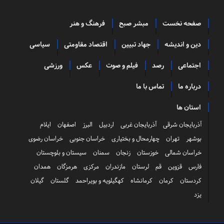
صفحه نخست
مبشر صبح
فرهنگ و هنر
دین و اندیشه
جهاد تبیین
اقتصاد مقاومتی
سیاسی
اجتماعی
رصد
فیلم و صوت
عکس
ورزشی
درباره ما
تماس با ما
استان ها
آذربایجان شرقی
آذربایجان غربی
اردبیل
البرز
اصفهان
ایلام
بوشهر
تهران
چهارمحال و بختیاری
خراسان جنوبی
خراسان رضوی
خراسان شمالی
خوزستان
زنجان
سمنان
سیستان و بلوچستان
فارس
قزوین
قم
لرستان
مازندران
مرکزی
هرمزگان
همدان
کردستان
کرمان
کرمانشاه
کهگیلویه و بویراحمد
گلستان
گیلان
یزد