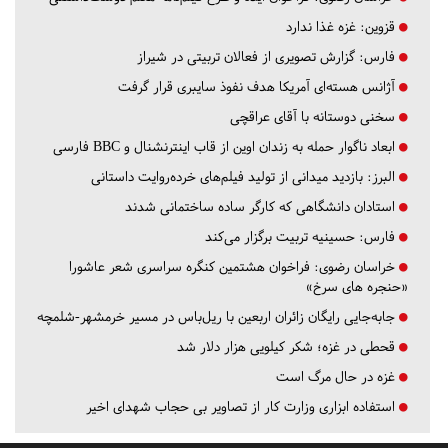
قزوین:
غزه غذا ندارد
فارس:
گزارش تصویری از فعالان تربیتی در شیراز
آژانس هسته‌ای آمریکا هدف نفوذ سایبری قرار گرفت
سخنی دوستانه با آقای عراقچی
ابعاد ناگوار حمله به زندان اوین از قاب اینترنشنال و BBC فارسی
البرز:
بازدید میدانی از تولید فیلم‌های خرده‌روایت داستانی
استادان دانشگاهی که کارگر ساده ساختمانی شدند
فارس:
حسینیه تربیت برگزار می‌کند
خراسان رضوی:
فراخوان هشتمین کنگره سراسری شعر عاشورا
«حنجره های سرخ»
جابه‌جایی رایگان زائران اربعین با ریل‌باس در مسیر خرمشهر-شلمچه
قحطی در غزه؛ شکر کیلویی هزار دلار شد
غزه در حال مرگ است
استفاده ابزاری وزارت کار از تصاویر بی حجاب شهدای اخیر