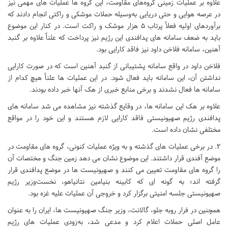
علاوه بر عملیات زمینی گروه‌های مقاومت، این گروه ها عملیات های مهمی نیز
در عرصه هوایی و حتی دریایی به‌وسیله حملات موشکی و راکتی انجام دادند که
برآوردهای اولیه فعلاً پرتاب 5 هزار موشک و راکت است. در کنار این موضوع
باید به ضعف سامانه های پدافندی این رژیم نیز پرداخت که علناً علاوه بر گنبد
آهنین، سامانه فلاخن داود نیز فاقد کارایی بود.
فلاخن داود در واقع سامانه پشتیبانی از گنبد آهنین است که در صورت کارایی
نداشتن آن، این سامانه باید فعال شود. در این عملیات ها علناً هیچ کدام از
سامانه ها فعال نشدند و برخی منابع خبری از هک آنها خبر داده بودند.
علاوه بر هک این سامانه ها، در وقایع گذشته نیز مشاهده می شد سامانه های
پدافندی رژیم صهیونیستی فاقد کارایی لازم هستند و این خود را در مواقع
مختلفی نشان داده است.
2. در برخی عملیات های گذشته و به ویژه عملیات کنونی، گروه های مقاومت در
موضع آفندی قرار داشتند. این موضوع نشان می دهد زمین جنگ و مختصات آن
را گروه های مقاومت تعیین می کنند و صهیونیست ها در موضع پدافندی قرار
گرفته اند؛ به گونه ای که کابینه بنیامین نتانیاهو، نخست‌وزیر رژیم
صهیونیستی جلسه امنیتی برگزار کرد و خروجی آن عملیات علیه غزه بود.
همچنین در فرار روبه جلو، گالانت، وزیر جنگ صهیونیست ها، ایران را به عنوان
عامل اصلی حملات اعلام کرد و مدعی شد، به‌زودی عملیات های رژیم