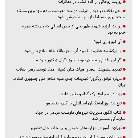
روایت روحانی از کلاه گشاد در مذاکرات
رهبرانقلاب در دیدار هیئت دولت: معیشت مردم مهمترین مسئله
است؛ برای انضباط بازار چاره‌اندیشی شود
روایت فرزند شهید طهرانچی از حس اتفاقی که همیشه همراه
خانواده بود
آي كيو يا اِي كيو؟!
از «یکشنبه عظیم» تا نبرد آتی؛ حزب‌الله خلع سلاح نمی‌شود
اگر این اقدام رضاخان نبود، امروز نگران زنگزور نبودیم
تمدید عضویت اعضای هیات‌امنای کمیته امداد توسط رهبر انقلاب
درباره توافق زنگزور/ تهدیدات جدی علیه منافع ملی جمهوری اسلامی
ایران
یزد:
دوره جامع ترک گناه و تغییر عادت
تیغ تیز روزنامه‌نگاران اسرائیلی بر گلوی نتانیاهو
کتاب الگوی مدیریت نیروهای داوطلب مردمی در جهاد
سازندگی منتشر شد
تهران:
آموزش مهارت‌های حیاتی برای نجات جان+تصویر
خراسان رضوی:
فراخوان ایده و طرح فیلم‌نامه معلم دوست‌داشتنی