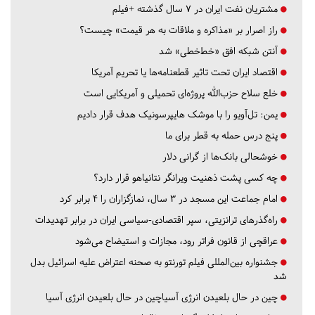
مشتریان نفت ایران در ۷ سال گذشته +فیلم
راز اصرار بر «مذاکره و ملاقات به هر قیمت» چیست؟
آنتن شبکه افق «خط‌خطی» شد
اقتصاد ایران تحت تاثیر قطعنامه‌ها یا تحریم‌ آمریکا
خلع سلاح حزب‌الله پروژه‌ای تحمیلی و آمریکایی است
یمن: تل‌آویو را با موشک هایپرسونیک هدف قرار دادیم
پنج درس‌ حمله به قطر برای ما
خوشحالی بانک‌ها از گرانی دلار
چه کسی پشت ذهنیت ویرانگر نتانیاهو قرار دارد؟
امام جماعت این مسجد در ۳ سال، نمازگزاران را ۴ برابر کرد
راه‌گذرهای ترانزیتی، سپر اقتصادی-سیاسی ایران در برابر تهدیدات
عراقچی از قانون فراتر رود، مجازات و استیضاح می‌شود
جشنواره بین‌المللی فیلم تورنتو به صحنه اعتراض علیه اسرائیل بدل
شد
چین در حال بلعیدن انرژی آسیاچین در حال بلعیدن انرژی آسیا