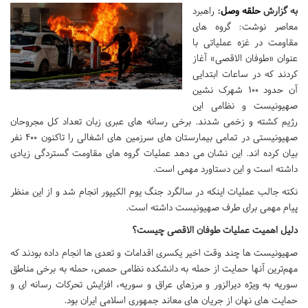
به گزارش
حلقه وصل
:
راهبرد
معاصر نوشت: گروه های
مقاومت در غزه عملیاتی با
عنوان «طوفان الاقصی» آغاز
کردند که در ساعات ابتدایی
آن حدود 100 شهرک نشین
صهیونیست و نظامی این
رژیم کشته و زخمی شدند. برخی رسانه های عبری زبان تعداد کل مجروحان
صهیونیستی در تمامی بیمارستان های سرزمین های اشغالی را تاکنون 400 نفر
بیان کرده اند. این نشان می دهد عملیات گروه های مقاومت گستردگی زیادی
داشته است و این دستاورد مهمی است.
نکته جالب عملیات اینکه در سالگرد جنگ یوم الکیپور انجام شد و از این منظر
پیام مهمی برای طرف صهیونیست داشته است.
دلیل اهمیت عملیات طوفان الاقصی چیست؟
صهیونیست ها چند وقت اخیر یکسری اقدامات و تعدی ها انجام داده بودند که
مهم‌ترین آنها حمایت از حمله به دانشکده نظامی حمص، حمله به برخی مناطق
سوریه به ویژه دیرالزور و مرزهای عراق و سوریه، افزایش تحرکات رسانه ای و
حمایت های نهان از جریان های معاند جمهوری اسلامی ایران بود.