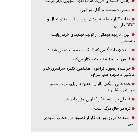
آژانس هسته‌ای آمریکا هدف نفوذ سایبری قرار گرفت
سخنی دوستانه با آقای عراقچی
ابعاد ناگوار حمله به زندان اوین از قاب اینترنشنال و
BBC فارسی
البرز:
بازدید میدانی از تولید فیلم‌های خرده‌روایت
داستانی
استادان دانشگاهی که کارگر ساده ساختمانی شدند
فارس:
حسینیه تربیت برگزار می‌کند
خراسان رضوی:
فراخوان هشتمین کنگره سراسری شعر
عاشورا «حنجره های سرخ»
جابه‌جایی رایگان زائران اربعین با ریل‌باس در مسیر
خرمشهر-شلمچه
قحطی در غزه؛ شکر کیلویی هزار دلار شد
غزه در حال مرگ است
استفاده ابزاری وزارت کار از تصاویر بی حجاب شهدای
اخیر