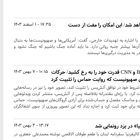
 انجام خواهد شد/ این امکان را مفت از دست
17:35 - 1 اسفند 1403
 با اشاره به تهدیدات خارجی، گفت: آمریکایی‌ها و صهیونیست‌ها به دنبال
ن‌ها بیشتر جنبه روانی دارد. ما باید آماده جنگ باشیم که جنگ نشود و
 به مدیریت درگیری‌ها نیستند.
حماس بدون داشتن BBC و CNN قدرت خود را به رخ کشید/ حرکات
10:15 - 7 بهمن 1403
ای صهیونیست که روایت حماس را تثبیت کرد
وط خود در توافق آتش‌بس را تثبیت کند، تصویر خود را نیز در رسانه‌هایی
 کرد. با رژه‌ای مقتدرانه بلافاصله پس از آتش‌بس، منتشر کردن ویدئو‌هایی
دان و مناسک مفصل و حساب‌شده برای آزادی گروگان‌های صهیونیست، حماس
ه برای خود ثبت کرد و اجازه نداد که این تصویر پیروزی از سوی اشغالگران
ا» در یزد رونمایی شد
13:17 - 3 بهمن 1403
 کالیفرنیا سفرنامه لبنان با طعم طوفان الاقصی نوشته محمدعلی جعفری در