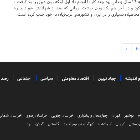
وقتی که یحیی سنوار نزدیک به ۲۴ سال زندانی بود چند کار را انجام داد اول اینکه زبان عبری را یاد گرفت و
رد و در آخر هم یک رمان نوشت؛ رمانی که بعد از شهادتش هم دارد راه
 مخاطبان بسیاری را در ایران و کشورهای عرب‌زبان به خود جلب کرده است.
»
10
و اندیشه
جهاد تبیین
اقتصاد مقاومتی
سیاسی
اجتماعی
رصد
م
بوشهر
تهران
چهارمحال و بختیاری
خراسان جنوبی
خراسان رضوی
خراسان شمالی
دستان
کرمان
کرمانشاه
کهگیلویه و بویراحمد
گلستان
گیلان
یزد