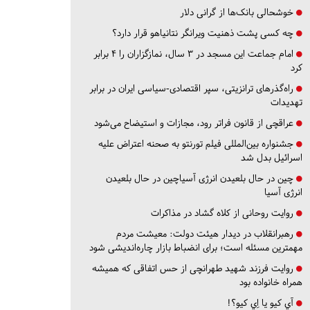
خوشحالی بانک‌ها از گرانی دلار
چه کسی پشت ذهنیت ویرانگر نتانیاهو قرار دارد؟
امام جماعت این مسجد در ۳ سال، نمازگزاران را ۴ برابر
کرد
راه‌گذرهای ترانزیتی، سپر اقتصادی-سیاسی ایران در برابر
تهدیدات
عراقچی از قانون فراتر رود، مجازات و استیضاح می‌شود
جشنواره بین‌المللی فیلم تورنتو به صحنه اعتراض علیه
اسرائیل بدل شد
چین در حال بلعیدن انرژی آسیاچین در حال بلعیدن
انرژی آسیا
روایت روحانی از کلاه گشاد در مذاکرات
رهبرانقلاب در دیدار هیئت دولت: معیشت مردم
مهمترین مسئله است؛ برای انضباط بازار چاره‌اندیشی شود
روایت فرزند شهید طهرانچی از حس اتفاقی که همیشه
همراه خانواده بود
آي كيو يا اِي كيو؟!