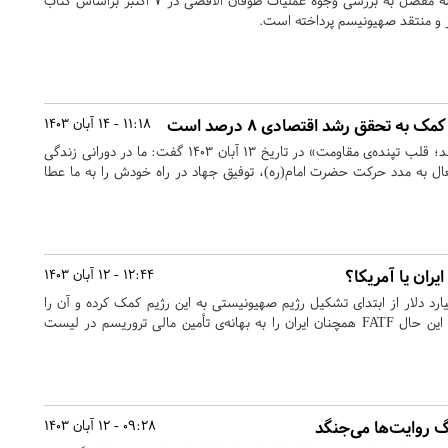
دکتر جواد حیدری در این مقاله مفصل به بررسی وجوه عملیات طوفان الاقصی در ۷ اکتبر براساس کتاب
ر و منتقد صهیونیسم پرداخته است.
به تحقق رشد اقتصادی ۸ درصد است
11:18 - 14 آبان 1403
دکتر جلیلی در همایش «مشهد؛ قلب تپنده‌ی مقاومت» در تاریخ ۱۳ آبان ۱۴۰۳ گفت: ما در دورانی زندگی
عال به مدد حرکت حضرت امام(ره)، توفیق جهاد در راه خودش را به ما عطا
12:44 - 12 آبان 1403
ارد دلار از ابتدای تشکیل رژیم صهیونیستی به این رژیم کمک کرده و آن را
برای ترور مجهز کرده است با این حال FATF همچنان ایران را به بهانه‌ی تأمین مالی تروریسم در لیست
 روایت‌ها می‌جنگد
09:28 - 12 آبان 1403