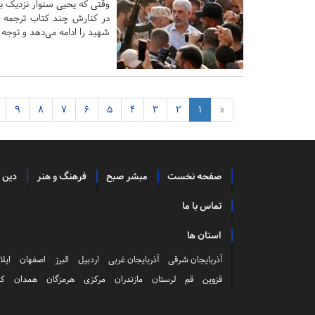
در کنارش چند کتاب ترجمه ک
شهید را ادامه می‌دهد و توجه
9
8
7
6
5
4
3
2
1
«
صفحه نخست
مبشر صبح
فرهنگ و هنر
دین 
تماس با ما
استان ها
آذربایجان شرقی
آذربایجان غربی
اردبیل
البرز
اصفهان
ایلا
قزوین
قم
لرستان
مازندران
مرکزی
هرمزگان
همدان
کر