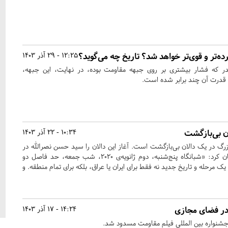
ه‌تر و قوی‌تر خواهد شد؟ تاریخ چه می‌گوید؟
12:25 - 29 آذر 1403
در که فشار بیشتری بر روی جبهه مقاومت بوده، در نهایت، این جبهه،
 قدرت آن چند برابر شده است.
ن بی‌بازگشت
10:34 - 22 آذر 1403
گ در یک دالان بی‌بازگشت است. آغاز این دالان را سید حسن نصرالله در
روز بزرگداشت حاج قاسم بیان کرد: «شبانگاه پنج‌شنبه، دوم ژانویه‌ی ۲۰۲۰، شب جمعه، حد فاصل دو
مرحله و تاریخ جدید نه فقط برای ایران یا عراق، بلکه برای تمام منطقه. و
 در فضای مجازی
14:24 - 17 آذر 1403
شنواره بین المللی فیلم مقاومت مسدود شد.