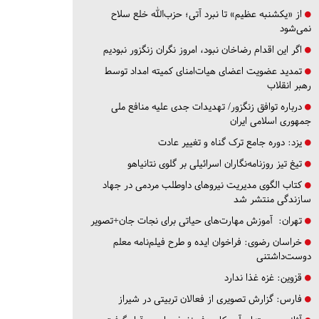
از «یکشنبه عظیم» تا نبرد آتی؛ حزب‌الله خلع سلاح
نمی‌شود
اگر این اقدام رضاخان نبود، امروز نگران زنگزور نبودیم
تمدید عضویت اعضای هیات‌امنای کمیته امداد توسط
رهبر انقلاب
درباره توافق زنگزور/ تهدیدات جدی علیه منافع ملی
جمهوری اسلامی ایران
یزد:
دوره جامع ترک گناه و تغییر عادت
تیغ تیز روزنامه‌نگاران اسرائیلی بر گلوی نتانیاهو
کتاب الگوی مدیریت نیروهای داوطلب مردمی در جهاد
سازندگی منتشر شد
تهران:
آموزش مهارت‌های حیاتی برای نجات جان+تصویر
خراسان رضوی:
فراخوان ایده و طرح فیلم‌نامه معلم
دوست‌داشتنی
قزوین:
غزه غذا ندارد
فارس:
گزارش تصویری از فعالان تربیتی در شیراز