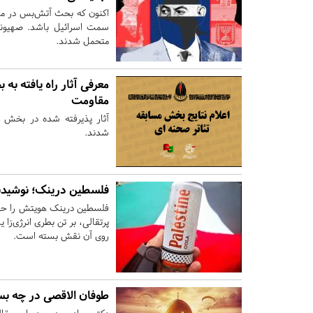
اکنون که بحث آتش‌بس در میان
سمت اسرائیل باشد. صهیونیس
متحمل شدند.
معرفی آثار راه یافته به
مقاومت
آثار پذیرفته شده در بخش مس
شدند.
فلسطین درینک؛ نوشیدن
فلسطین درینک هویتش را حفظ 
پرتقالی، بر تن بطری انرژی‌زا
روی آن نقش بسته است.
طوفان الاقصی در چه بس