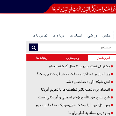
عکس
ورزشی
استان ها
درباره ما
تماس با ما
آخرین اخبار
پربازدیدترین
روزنامه ها
مشتریان نفت ایران در ۷ سال گذشته +فیلم
راز اصرار بر «مذاکره و ملاقات به هر قیمت» چیست؟
آنتن شبکه افق «خط‌خطی» شد
اقتصاد ایران تحت تاثیر قطعنامه‌ها یا تحریم‌ آمریکا
خلع سلاح حزب‌الله پروژه‌ای تحمیلی و آمریکایی است
یمن: تل‌آویو را با موشک هایپرسونیک هدف قرار دادیم
پنج درس‌ حمله به قطر برای ما