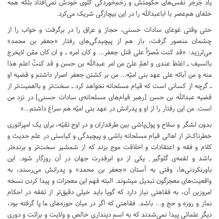
یاد خِرخِر نفَس‌های حکومتش و زخم‌خوردگی گلوی خودش نمی‌افتاد بلکه همه
خلفای هم‌عصر با اباعبدالله را در این بیچارگی شریک می‌کرد.
حتی وقتی غوغای سادات حسنی، حجاز و عراق را در برگرفت و خواب را از
چشمان منصور گرفت، باز هم از پیچیدگی‌های رفتار «جعفر بن محمد»
می‌لرزید: «قد کنت مُصرّاً علی قتل جعفر... و کان امره ـ و ان کان ممّن لایخرج
بالسیف ـ اغلظ عندی و اهمّ علیّ من امر عبدالله بن حسن و قد کنتُ اعلم هذا
منه و من آبائه علی عهد بنی امیّه... من بر کشتن جعفر اصرار داشتم و قضیه او
ـ گرچه از کسانی است که قیام مسلحانه نخواهد کرد ـ سخت‌تر و بااهمیت‌تر از
قضیه عبدالله بن حسن [رهبر قیام‌های مسلحانه‌ی سادات حسنی] در نزد من
است. من این رفتار را از او و پدرانش در عهد بنی امیّه هم سراغ داشتم...»
بدون لشگر و سلاح و پول‌پاشی بین طرفداران و در اوج تقیّه، برای یک امپراتوری
خطرناک‌تر از اهالی قیام مسلحانه باشی و پیچیدگی و کیاستی در علم حدیث و
کلام و فقه و اعتقادات و اخلاقت موج بزند که از شمشیر سخت‌تر و برنده‌تر
باشد و لقمه‌ی گلوگیر ِ یکی از دو ابرقدرت جهان در آن روزگار شود. این
باورنکردنی‌ها، وقتی به آستان «جعفر بن محمد» و پدرانش می‌رسند، به
واقعیت‌های معجزگون تبدیل میشوند. البته فهم این معجزات و پیدا کردن نسخه
امروزین آن، به فقاهتی نیاز دارد که گویا باید خیلی دقیق‌تر از تفقه در احکام
نماز و روزه و حج و... باشد. فقاهتی که اگر در میان حوزه‌های ما پا گرفته بود،
دیگر علمائی پیدا نمی‌شدند که به اسم دینداری خالص و ولایت و برائت و دوری