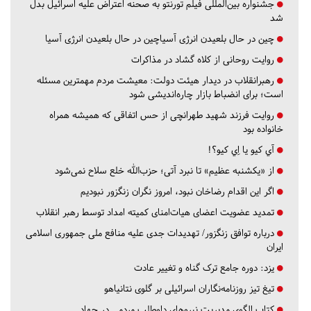
جشنواره بین‌المللی فیلم تورنتو به صحنه اعتراض علیه اسرائیل بدل
شد
چین در حال بلعیدن انرژی آسیاچین در حال بلعیدن انرژی آسیا
روایت روحانی از کلاه گشاد در مذاکرات
رهبرانقلاب در دیدار هیئت دولت: معیشت مردم مهمترین مسئله
است؛ برای انضباط بازار چاره‌اندیشی شود
روایت فرزند شهید طهرانچی از حس اتفاقی که همیشه همراه
خانواده بود
آي كيو يا اِي كيو؟!
از «یکشنبه عظیم» تا نبرد آتی؛ حزب‌الله خلع سلاح نمی‌شود
اگر این اقدام رضاخان نبود، امروز نگران زنگزور نبودیم
تمدید عضویت اعضای هیات‌امنای کمیته امداد توسط رهبر انقلاب
درباره توافق زنگزور/ تهدیدات جدی علیه منافع ملی جمهوری اسلامی
ایران
یزد:
دوره جامع ترک گناه و تغییر عادت
تیغ تیز روزنامه‌نگاران اسرائیلی بر گلوی نتانیاهو
کتاب الگوی مدیریت نیروهای داوطلب مردمی در جهاد