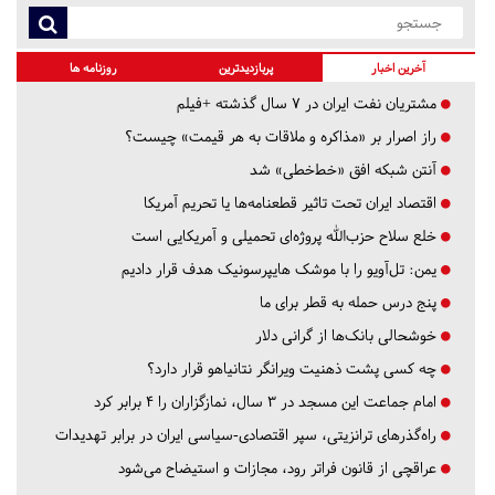
آخرین اخبار
پربازدیدترین
روزنامه ها
مشتریان نفت ایران در ۷ سال گذشته +فیلم
راز اصرار بر «مذاکره و ملاقات به هر قیمت» چیست؟
آنتن شبکه افق «خط‌خطی» شد
اقتصاد ایران تحت تاثیر قطعنامه‌ها یا تحریم‌ آمریکا
خلع سلاح حزب‌الله پروژه‌ای تحمیلی و آمریکایی است
یمن: تل‌آویو را با موشک هایپرسونیک هدف قرار دادیم
پنج درس‌ حمله به قطر برای ما
خوشحالی بانک‌ها از گرانی دلار
چه کسی پشت ذهنیت ویرانگر نتانیاهو قرار دارد؟
امام جماعت این مسجد در ۳ سال، نمازگزاران را ۴ برابر کرد
راه‌گذرهای ترانزیتی، سپر اقتصادی-سیاسی ایران در برابر تهدیدات
عراقچی از قانون فراتر رود، مجازات و استیضاح می‌شود