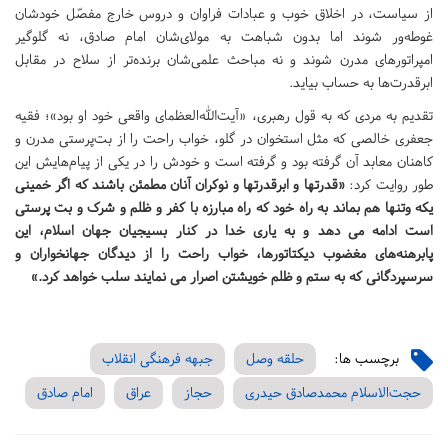
از سیاست، در اخلاق خوب و عبادات فراوان و دروس خارج مفصّل خودشان
غوطه‌ور شوند اما بدون شباهت به مولای‌شان امام صادق، نه گلوگیر
امپراتورهای مدرن شوند و نه مباحث علمی‌شان برنده‌تر از سلاح در مقابل
ابرقدرت‌ها به حساب بیاید.
تقدیم به مردی که به قول رهبری، «آیت‌الله‌العظمای واقعی خود او بود»؛ فقیه
جعفری خالصی که مثل استخوان در گلو، خواب راحت را از بت‌پرستی مدرن و
کاهنان معابد آن گرفته بود و گرفته است و خودش را در یکی از پیام‌هایش این
طور روایت کرد:
«قدرتها و ابرقدرتها و نوکران آنان مطمئن باشند که اگر خمینی
یکه وتنها هم بماند به‏‎ ‎‏راه خود که راه مبارزه با کفر و ظلم و شرک و بت پرستی
است ادامه می دهد و به یاری‏‎ ‎‏خدا در کنار بسیجیان جهان اسلام، این
پابرهنه‌های مغضوب دیکتاتورها، خواب راحت‏ را از دیدگان جهانخواران و
سرسپردگانی که به ستم و ظلم خویشتن اصرار می نمایند‏‎ ‎‏سلب خواهد کرد.»
برچسب ها:
حلقه وصل
جبهه فرهنگی انقلاب
حجت‌الاسلام محمدصادق حیدری
حجاز
عراق
امام صادق