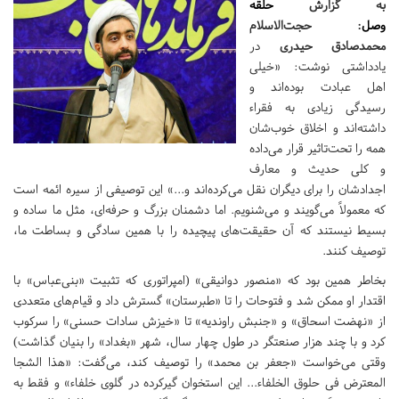
به گزارش
حلقه
وصل
:
حجت‌الاسلام
محمدصادق حیدری
در
یادداشتی نوشت: «خیلی
اهل عبادت بوده‌اند و
رسیدگی زیادی به فقراء
داشته‌اند و اخلاق خوب‌شان
همه را تحت‌تاثیر قرار می‌داده
و کلی حدیث و معارف
اجدادشان را برای دیگران نقل می‌کرده‌اند و...» این توصیفی از سیره ائمه است
که معمولاً می‌گویند و می‌شنویم. اما دشمنان بزرگ و حرفه‌ای، مثل ما ساده و
بسیط نیستند که آن حقیقت‌های پیچیده را با همین سادگی و بساطت ما،
توصیف کنند.
بخاطر همین بود که «منصور دوانیقی» (امپراتوری که تثبیت «بنی‌عباس» با
اقتدار او ممکن شد و فتوحات را تا «طبرستان» گسترش داد و قیام‌های متعددی
از «نهضت اسحاق» و «جنبش راوندیه» تا «خیزش سادات حسنی» را سرکوب
کرد و با چند هزار صنعتگر در طول چهار سال، شهر «بغداد» را بنیان گذاشت)
وقتی می‌خواست «جعفر بن محمد» را توصیف کند، می‌گفت: «هذا الشجا
المعترض فی حلوق الخلفاء... این استخوان گیرکرده در گلوی خلفاء» و فقط به