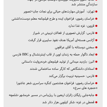
سازندگی منتشر شد
تهران:
آموزش مهارت‌های حیاتی برای نجات جان+تصویر
خراسان رضوی:
فراخوان ایده و طرح فیلم‌نامه معلم دوست‌داشتنی
قزوین:
غزه غذا ندارد
فارس:
گزارش تصویری از فعالان تربیتی در شیراز
آژانس هسته‌ای آمریکا هدف نفوذ سایبری قرار گرفت
سخنی دوستانه با آقای عراقچی
ابعاد ناگوار حمله به زندان اوین از قاب اینترنشنال و BBC فارسی
البرز:
بازدید میدانی از تولید فیلم‌های خرده‌روایت داستانی
استادان دانشگاهی که کارگر ساده ساختمانی شدند
فارس:
حسینیه تربیت برگزار می‌کند
خراسان رضوی:
فراخوان هشتمین کنگره سراسری شعر عاشورا
«حنجره های سرخ»
جابه‌جایی رایگان زائران اربعین با ریل‌باس در مسیر خرمشهر-شلمچه
قحطی در غزه؛ شکر کیلویی هزار دلار شد