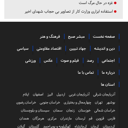
غزه در حال مرگ است
استفاده ابزاری وزارت کار از تصاویر بی حجاب شهدای اخیر
صفحه نخست
مبشر صبح
فرهنگ و هنر
دین و اندیشه
جهاد تبیین
اقتصاد مقاومتی
سیاسی
اجتماعی
رصد
فیلم و صوت
عکس
ورزشی
درباره ما
تماس با ما
استان ها
آذربایجان شرقی
آذربایجان غربی
اردبیل
البرز
اصفهان
ایلام
بوشهر
تهران
چهارمحال و بختیاری
خراسان جنوبی
خراسان رضوی
خراسان شمالی
خوزستان
زنجان
سمنان
سیستان و بلوچستان
فارس
قزوین
قم
لرستان
مازندران
مرکزی
هرمزگان
همدان
کردستان
کرمان
کرمانشاه
کهگیلویه و بویراحمد
گلستان
گیلان