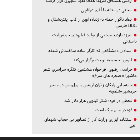
آژانس هسته‌ای آمریکا هدف نفوذ سایبری قرار گرفت
سخنی دوستانه با آقای عراقچی
ابعاد ناگوار حمله به زندان اوین از قاب اینترنشنال و
BBC فارسی
البرز:
بازدید میدانی از تولید فیلم‌های خرده‌روایت
داستانی
استادان دانشگاهی که کارگر ساده ساختمانی شدند
فارس:
حسینیه تربیت برگزار می‌کند
خراسان رضوی:
فراخوان هشتمین کنگره سراسری شعر
عاشورا «حنجره های سرخ»
جابه‌جایی رایگان زائران اربعین با ریل‌باس در مسیر
خرمشهر-شلمچه
قحطی در غزه؛ شکر کیلویی هزار دلار شد
غزه در حال مرگ است
استفاده ابزاری وزارت کار از تصاویر بی حجاب شهدای
اخیر