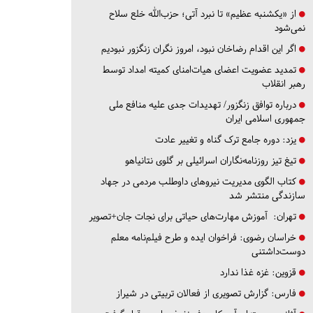
از «یکشنبه عظیم» تا نبرد آتی؛ حزب‌الله خلع سلاح
نمی‌شود
اگر این اقدام رضاخان نبود، امروز نگران زنگزور نبودیم
تمدید عضویت اعضای هیات‌امنای کمیته امداد توسط
رهبر انقلاب
درباره توافق زنگزور/ تهدیدات جدی علیه منافع ملی
جمهوری اسلامی ایران
یزد:
دوره جامع ترک گناه و تغییر عادت
تیغ تیز روزنامه‌نگاران اسرائیلی بر گلوی نتانیاهو
کتاب الگوی مدیریت نیروهای داوطلب مردمی در جهاد
سازندگی منتشر شد
تهران:
آموزش مهارت‌های حیاتی برای نجات جان+تصویر
خراسان رضوی:
فراخوان ایده و طرح فیلم‌نامه معلم
دوست‌داشتنی
قزوین:
غزه غذا ندارد
فارس:
گزارش تصویری از فعالان تربیتی در شیراز