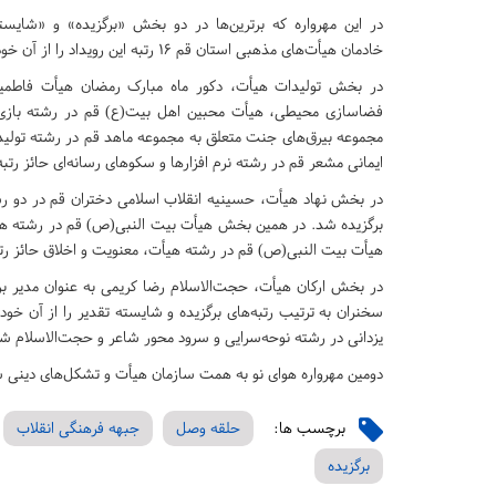
در این مهرواره که برترین‌ها در دو بخش «برگزیده» و «شایس
خادمان هیأت‌های مذهبی استان قم 16 رتبه این رویداد را از آن خود کردند.
در بخش تولیدات هیأت، دکور ماه مبارک رمضان هیأت فاطمیو
فضاسازی محیطی، هیأت محبین اهل بیت(ع) قم در رشته بازی و
مجموعه بیرق‌های جنت متعلق به مجموعه ماهد قم در رشته تول
ایمانی مشعر قم در رشته نرم افزارها و سکوهای رسانه‌ای حائز رتب
در بخش نهاد هیأت، حسینیه انقلاب اسلامی دختران قم در دو ر
برگزیده شد. در همین بخش هیأت بیت النبی(ص) قم در رشته هیأ
هیأت بیت النبی(ص) قم در رشته هیأت، معنویت و اخلاق حائز رتب
در بخش ارکان هیأت، حجت‌الاسلام رضا کریمی به عنوان مدیر برگ
سخنران به ترتیب رتبه‌های برگزیده و شایسته تقدیر را از آن خو
یزدانی در رشته نوحه‌سرایی و سرود محور شاعر و حجت‌الاسلام 
دومین مهرواره هوای نو به همت سازمان هیأت و تشکل‌های دینی سا
برچسب ها:
حلقه وصل
جبهه فرهنگی انقلاب
برگزیده