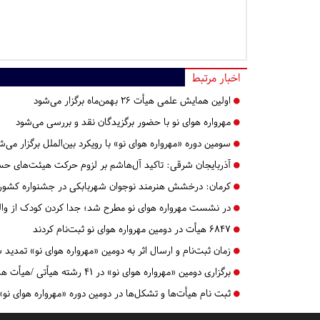
اخبار مرتبط
اولین همایش علمی هیأت 26 بهمن‌ماه برگزار می‌شود
مهرواره هوای نو با حضور برگزیدگان نقد و بررسی می‌شود
سومین دوره «مهرواره هوای نو» با رویکرد بین‌الملل برگزار می‌ش
آذربایجان شرقی:
تاکید آل‌هاشم بر لزوم حرکت هیئت‌های حس
کرمان:
درخشش هنرمند نوجوان شهربابکی در جشنواره کشوری
در نشست مهرواره هوای نو مطرح شد؛ جدا کردن کودک از وا
6847 هیأت در دومین مهرواره هوای نو ثبت‌نام کردند
زمان ثبت‌نام و ارسال اثر به دومین «مهرواره هوای نو» تمدید 
برگزاری دومین «مهرواره هوای نو» در 41 رشته هیأتی /هیأت ها تا پایان اردیبهشت فرصت ثبت نام دارند
ثبت نام هیأت‌ها و تشکل‌ها در دومین دوره «مهرواره هوای نو»