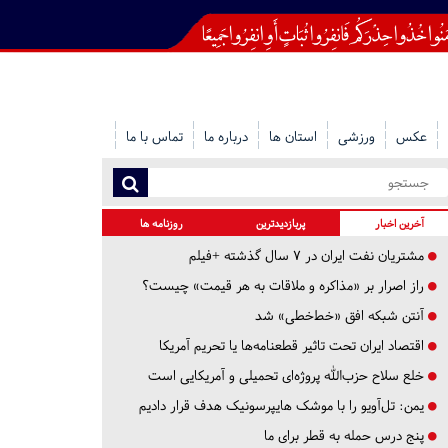
عکس
ورزشی
استان ها
درباره ما
تماس با ما
آخرین اخبار
پربازدیدترین
روزنامه ها
مشتریان نفت ایران در ۷ سال گذشته +فیلم
راز اصرار بر «مذاکره و ملاقات به هر قیمت» چیست؟
آنتن شبکه افق «خط‌خطی» شد
اقتصاد ایران تحت تاثیر قطعنامه‌ها یا تحریم‌ آمریکا
خلع سلاح حزب‌الله پروژه‌ای تحمیلی و آمریکایی است
یمن: تل‌آویو را با موشک هایپرسونیک هدف قرار دادیم
پنج درس‌ حمله به قطر برای ما