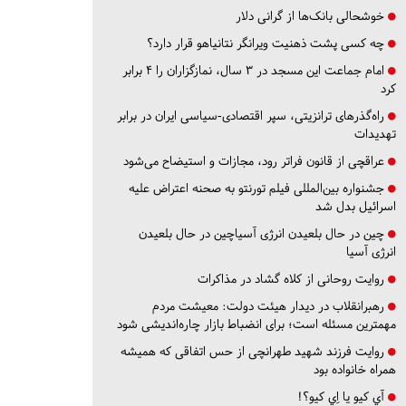
خوشحالی بانک‌ها از گرانی دلار
چه کسی پشت ذهنیت ویرانگر نتانیاهو قرار دارد؟
امام جماعت این مسجد در ۳ سال، نمازگزاران را ۴ برابر
کرد
راه‌گذرهای ترانزیتی، سپر اقتصادی-سیاسی ایران در برابر
تهدیدات
عراقچی از قانون فراتر رود، مجازات و استیضاح می‌شود
جشنواره بین‌المللی فیلم تورنتو به صحنه اعتراض علیه
اسرائیل بدل شد
چین در حال بلعیدن انرژی آسیاچین در حال بلعیدن
انرژی آسیا
روایت روحانی از کلاه گشاد در مذاکرات
رهبرانقلاب در دیدار هیئت دولت: معیشت مردم
مهمترین مسئله است؛ برای انضباط بازار چاره‌اندیشی شود
روایت فرزند شهید طهرانچی از حس اتفاقی که همیشه
همراه خانواده بود
آي كيو يا اِي كيو؟!