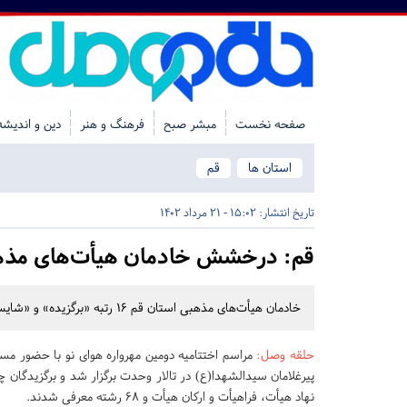
صفحه نخست
مبشر صبح
فرهنگ و هنر
دین و اندیشه
استان ها
قم
تاریخ انتشار:
15:02 - 21 مرداد 1402
قم:
درخشش خادمان هیأت‌های مذهبی
خادمان هیأت‌های مذهبی استان قم 16 رتبه «برگزیده» و «شایسته تقدیر» دومین دوره مهرواره هوای نو را از آن خود کردند.
حلقه وصل
:
مراسم اختتامیه دومین مهرواره هوای نو با حضور م
پیرغلامان سیدالشهدا(ع) در تالار وحدت برگزار شد و برگزیدگان
نهاد هیأت، فراهیأت و ارکان هیأت و ۶۸ رشته معرفی شدند.