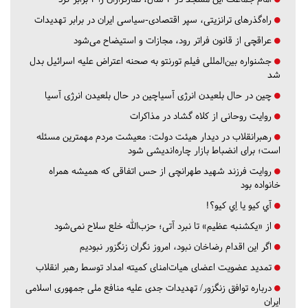
راه‌گذرهای ترانزیتی، سپر اقتصادی-سیاسی ایران در برابر تهدیدات
عراقچی از قانون فراتر رود، مجازات و استیضاح می‌شود
جشنواره بین‌المللی فیلم تورنتو به صحنه اعتراض علیه اسرائیل بدل
شد
چین در حال بلعیدن انرژی آسیاچین در حال بلعیدن انرژی آسیا
روایت روحانی از کلاه گشاد در مذاکرات
رهبرانقلاب در دیدار هیئت دولت: معیشت مردم مهمترین مسئله
است؛ برای انضباط بازار چاره‌اندیشی شود
روایت فرزند شهید طهرانچی از حس اتفاقی که همیشه همراه
خانواده بود
آي كيو يا اِي كيو؟!
از «یکشنبه عظیم» تا نبرد آتی؛ حزب‌الله خلع سلاح نمی‌شود
اگر این اقدام رضاخان نبود، امروز نگران زنگزور نبودیم
تمدید عضویت اعضای هیات‌امنای کمیته امداد توسط رهبر انقلاب
درباره توافق زنگزور/ تهدیدات جدی علیه منافع ملی جمهوری اسلامی
ایران