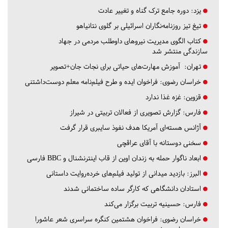
یزد:
دوره جامع ترک گناه و تغییر عادت
تیغ تیز روزنامه‌نگاران اسرائیلی بر گلوی نتانیاهو
کتاب الگوی مدیریت نیروهای داوطلب مردمی در جهاد
سازندگی منتشر شد
تهران:
آموزش مهارت‌های حیاتی برای نجات جان+تصویر
خراسان رضوی:
فراخوان ایده و طرح فیلم‌نامه معلم دوست‌داشتنی
قزوین:
غزه غذا ندارد
فارس:
گزارش تصویری از فعالان تربیتی در شیراز
آژانس هسته‌ای آمریکا هدف نفوذ سایبری قرار گرفت
سخنی دوستانه با آقای عراقچی
ابعاد ناگوار حمله به زندان اوین از قاب اینترنشنال و BBC فارسی
البرز:
بازدید میدانی از تولید فیلم‌های خرده‌روایت داستانی
استادان دانشگاهی که کارگر ساده ساختمانی شدند
فارس:
حسینیه تربیت برگزار می‌کند
خراسان رضوی:
فراخوان هشتمین کنگره سراسری شعر عاشورا