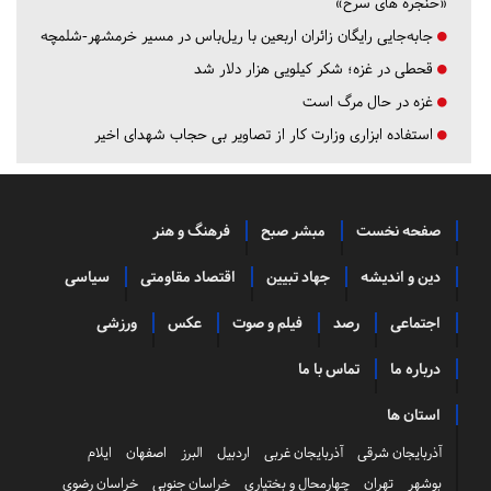
«حنجره های سرخ»
جابه‌جایی رایگان زائران اربعین با ریل‌باس در مسیر خرمشهر-شلمچه
قحطی در غزه؛ شکر کیلویی هزار دلار شد
غزه در حال مرگ است
استفاده ابزاری وزارت کار از تصاویر بی حجاب شهدای اخیر
صفحه نخست
مبشر صبح
فرهنگ و هنر
دین و اندیشه
جهاد تبیین
اقتصاد مقاومتی
سیاسی
اجتماعی
رصد
فیلم و صوت
عکس
ورزشی
درباره ما
تماس با ما
استان ها
آذربایجان شرقی
آذربایجان غربی
اردبیل
البرز
اصفهان
ایلام
بوشهر
تهران
چهارمحال و بختیاری
خراسان جنوبی
خراسان رضوی