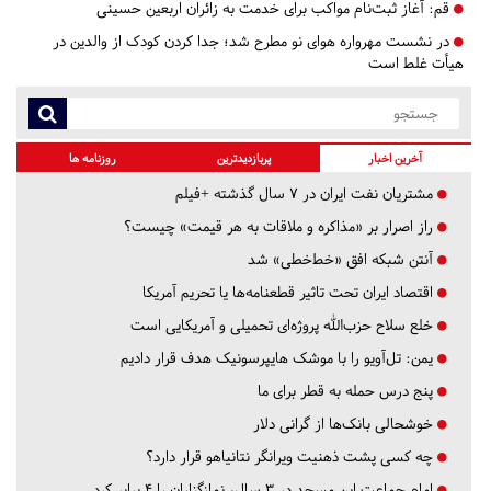
قم:
آغاز ثبت‌نام مواکب برای خدمت به زائران اربعین حسینی
در نشست مهرواره هوای نو مطرح شد؛ جدا کردن کودک از والدین در
هیأت غلط است
آخرین اخبار
پربازدیدترین
روزنامه ها
مشتریان نفت ایران در ۷ سال گذشته +فیلم
راز اصرار بر «مذاکره و ملاقات به هر قیمت» چیست؟
آنتن شبکه افق «خط‌خطی» شد
اقتصاد ایران تحت تاثیر قطعنامه‌ها یا تحریم‌ آمریکا
خلع سلاح حزب‌الله پروژه‌ای تحمیلی و آمریکایی است
یمن: تل‌آویو را با موشک هایپرسونیک هدف قرار دادیم
پنج درس‌ حمله به قطر برای ما
خوشحالی بانک‌ها از گرانی دلار
چه کسی پشت ذهنیت ویرانگر نتانیاهو قرار دارد؟
امام جماعت این مسجد در ۳ سال، نمازگزاران را ۴ برابر کرد