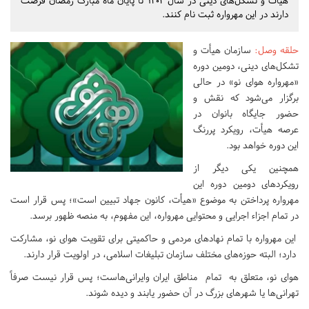
هیأت و تشکل‌های دینی در سال ۱۴۰۲ تا پایان ماه مبارک رمضان فرصت
دارند در این مهرواره ثبت نام کنند.
حلقه وصل
:
سازمان هیأت و
تشکل‌های دینی، دومین دوره
«مهرواره هوای نو» در حالی
برگزار می‌شود که نقش و
حضور جایگاه بانوان در
عرصه هیأت، رویکرد پررنگ
این دوره خواهد بود.
همچنین یکی دیگر از
رویکردهای دومین دوره این
مهرواره پرداختن به موضوع «هیأت، کانون جهاد تبیین است»؛ پس قرار است
در تمام اجزاء اجرایی و محتوایی مهرواره، این مفهوم، به منصه ظهور برسد.
این مهرواره با تمام نهادهای مردمی و حاکمیتی برای تقویت هوای نو، مشارکت
دارد؛ البته حوزه‌های مختلف سازمان تبلیغات اسلامی، در اولویت قرار دارند.
هوای نو، متعلق به تمام مناطق ایران وایرانی‌هاست؛ پس قرار نیست صرفاً
تهرانی‌ها یا شهرهای بزرگ در آن حضور یابند و دیده شوند.