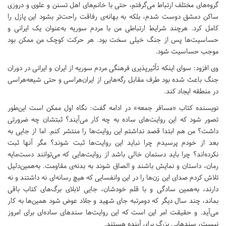
گروه‌های مختلف ارتباط می‌گرفتم، حتی با خانم‌های اهل تسنن و علوی و دروزی
ساکن دمشق دوست شدم، بلکه به بهانه‌ی رفاقت راحت‌تر بشود این پازل را
کامل کرد. هرچند شرایط ارتباطی من با مردم سوریه به‌عنوان یک ایرانی و
حساسیت‌ها پس از جنگ خیلی سخت بود. هر حر‌کت کوچک من ممکن بود
موجب حساسیت شود‌.
وی افزود: سوای اینکه تأثیرپذیری فرهنگی مردم سوریه از ایران و ایرانی در دوران
جنگ باعث شده بود طرف مقابل رگه‌هایی از ایران‌هراسی و حتی شیعه‌هراسی
در منطقه ایجاد کند.
نویسنده کتاب «مسافر جمعه» در ادامه گفت: نگاه اول ممکن است این‌طور
تصور شود که این روایت‌های ساده‌ به چه کار می‌آیند؟ ثبتشان چه ضرورتی
داشت؟ من هم ابتدا قصد نداشتم این روایت‌ها را منتشر کنم. اما از جایی به
بعد از خودم پرسیدم چرا نباید این روایت‌ها ثبت شوند؟ مگر آنها ثبت
نکرده‌اند؟ چرا باید دستمان خالی باشد از روایت‌هایی که می‌توانند دست‌مایه
رمان، داستان و نمایش باشند و الصاق شوند به بدنه‌ی مقاومت‌. به‌همین‌دلیل
تلاش کردم صدای این زن‌ها را در این وانفسایی که هیچ رسانه‌ای نه داشتند و نه
دارند، به‌‌همین سادگی و با قلم خودشان، جایی لابلای برگ‌های کتاب باقی
بماند، چند سال دیگر که دومرتبه جای شهید و جلاد عوض شود همین‌ها به کار
می‌آید. و حقیقت امر این است که این روایت‌ها سندهای ساده‌ای برای امروز
نیست، سندهایی بزرگ برای آینده هستند.