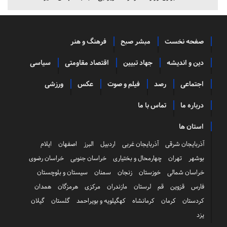
صفحه نخست
مبشر صبح
فرهنگ و هنر
دین و اندیشه
جهاد تبیین
اقتصاد مقاومتی
سیاسی
اجتماعی
رصد
فیلم و صوت
عکس
ورزشی
درباره ما
تماس با ما
استان ها
آذربایجان شرقی
آذربایجان غربی
اردبیل
البرز
اصفهان
ایلام
بوشهر
تهران
چهارمحال و بختیاری
خراسان جنوبی
خراسان رضوی
خراسان شمالی
خوزستان
زنجان
سمنان
سیستان و بلوچستان
فارس
قزوین
قم
لرستان
مازندران
مرکزی
هرمزگان
همدان
کردستان
کرمان
کرمانشاه
کهگیلویه و بویراحمد
گلستان
گیلان
یزد