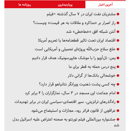
آخرین اخبار
پربازدیدترین
روزنامه ها
مشتریان نفت ایران در ۷ سال گذشته +فیلم
راز اصرار بر «مذاکره و ملاقات به هر قیمت» چیست؟
آنتن شبکه افق «خط‌خطی» شد
اقتصاد ایران تحت تاثیر قطعنامه‌ها یا تحریم‌ آمریکا
خلع سلاح حزب‌الله پروژه‌ای تحمیلی و آمریکایی است
یمن: تل‌آویو را با موشک هایپرسونیک هدف قرار دادیم
پنج درس‌ حمله به قطر برای ما
خوشحالی بانک‌ها از گرانی دلار
چه کسی پشت ذهنیت ویرانگر نتانیاهو قرار دارد؟
امام جماعت این مسجد در ۳ سال، نمازگزاران را ۴ برابر کرد
راه‌گذرهای ترانزیتی، سپر اقتصادی-سیاسی ایران در برابر تهدیدات
عراقچی از قانون فراتر رود، مجازات و استیضاح می‌شود
جشنواره بین‌المللی فیلم تورنتو به صحنه اعتراض علیه اسرائیل بدل
شد