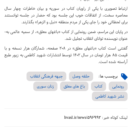
ارتباط تصویری با یکی از راویان کتاب در سوریه و بیان خاطرات چهار سال
محاصره سخت، از اتفاقات خوب این جلسه بود که حضار در جلسه توانستند
برای لحظاتی خود را جای یکی از مردم منطقه «نبل و الزهرا» بگذارند.
در پایان این مراسم، ضمن رونمایی از کتاب «باغ­های معلق»، از سمیه عالمی به­
عنوان نویسنده توانای انقلاب تجلیل شد.
گفتنی است کتاب «باغ­های معلق» در 208 صفحه، شمارگان هزار نسخه و با
قیمت 85 هزار تومان در سال 1402 توسط انتشارات شهید کاظمی به زیور طبع
آراسته شده است.
برچسب ها:
حلقه وصل
جبهه فرهنگی انقلاب
رونمایی
کتاب
باغ های معلق
زنان سوری
نشر شهید کاظمی
لینک کوتاه خبر:
hvasl.ir/news/596992