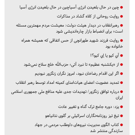
چین در حال بلعیدن انرژی آسیاچین در حال بلعیدن انرژی آسیا
روایت روحانی از کلاه گشاد در مذاکرات
رهبرانقلاب در دیدار هیئت دولت: معیشت مردم مهمترین مسئله
است؛ برای انضباط بازار چاره‌اندیشی شود
روایت فرزند شهید طهرانچی از حس اتفاقی که همیشه همراه
خانواده بود
آي كيو يا اِي كيو؟!
از «یکشنبه عظیم» تا نبرد آتی؛ حزب‌الله خلع سلاح نمی‌شود
اگر این اقدام رضاخان نبود، امروز نگران زنگزور نبودیم
تمدید عضویت اعضای هیات‌امنای کمیته امداد توسط رهبر انقلاب
درباره توافق زنگزور/ تهدیدات جدی علیه منافع ملی جمهوری اسلامی
ایران
یزد:
دوره جامع ترک گناه و تغییر عادت
تیغ تیز روزنامه‌نگاران اسرائیلی بر گلوی نتانیاهو
کتاب الگوی مدیریت نیروهای داوطلب مردمی در جهاد
سازندگی منتشر شد