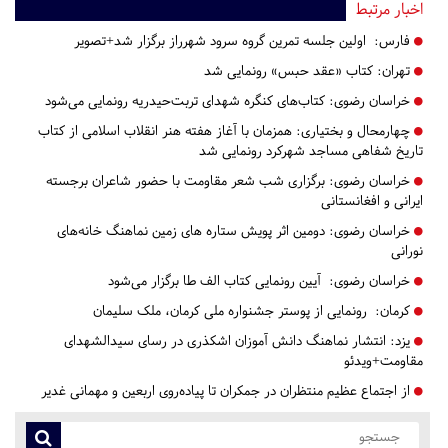
اخبار مرتبط
فارس:
اولین جلسه تمرین گروه سرود شهرراز برگزار شد+تصویر
تهران:
کتاب «عقد حبس» رونمایی شد
خراسان رضوی:
کتاب‌های کنگره شهدای تربت‌حیدریه رونمایی می‌شود
چهارمحال و بختیاری:
همزمان با آغاز هفته هنر انقلاب اسلامی از کتاب
تاریخ شفاهی مساجد شهرکرد رونمایی شد
خراسان رضوی:
برگزاری شب شعر مقاومت با حضور شاعران برجسته
ایرانی و افغانستانی
خراسان رضوی:
دومین اثر پویش ستاره های زمین نماهنگ خانه‌های
نورانی
خراسان رضوی:
آیین رونمایی کتاب الف طا برگزار می‌شود
کرمان:
رونمایی از پوستر جشنواره ملی کرمان، ملک سلیمان
یزد:
انتشار نماهنگ دانش آموزان اشکذری در رسای سیدالشهدای
مقاومت+ویدئو
از اجتماع عظیم منتظران در جمکران تا پیاده‌روی اربعین و مهمانی غدیر