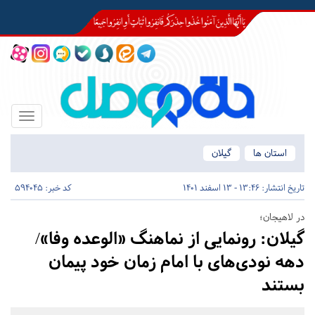
Toggle
igation
استان ها
گیلان
تاریخ انتشار:
13:46 - 13 اسفند 1401
کد خبر: 594045
در لاهیجان؛
گیلان:
رونمایی از نماهنگ «الوعده وفا»/
دهه نودی‌های با امام زمان خود پیمان
بستند