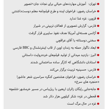
تهران:
آموزش مهارت‌های حیاتی برای نجات جان+تصویر
خراسان رضوی:
فراخوان ایده و طرح فیلم‌نامه معلم دوست‌داشتنی
قزوین:
غزه غذا ندارد
فارس:
گزارش تصویری از فعالان تربیتی در شیراز
آژانس هسته‌ای آمریکا هدف نفوذ سایبری قرار گرفت
سخنی دوستانه با آقای عراقچی
ابعاد ناگوار حمله به زندان اوین از قاب اینترنشنال و BBC فارسی
البرز:
بازدید میدانی از تولید فیلم‌های خرده‌روایت داستانی
استادان دانشگاهی که کارگر ساده ساختمانی شدند
فارس:
حسینیه تربیت برگزار می‌کند
خراسان رضوی:
فراخوان هشتمین کنگره سراسری شعر عاشورا
«حنجره های سرخ»
جابه‌جایی رایگان زائران اربعین با ریل‌باس در مسیر خرمشهر-شلمچه
قحطی در غزه؛ شکر کیلویی هزار دلار شد
غزه در حال مرگ است