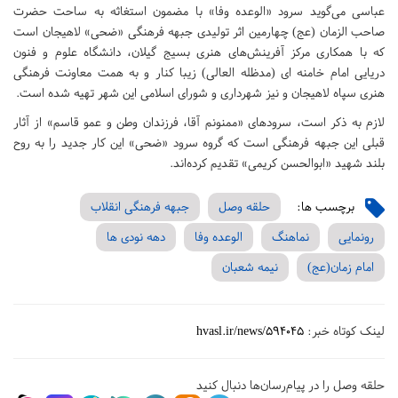
عباسی می‌گوید سرود «الوعده وفا» با مضمون استغاثه به ساحت حضرت
صاحب الزمان (عج) چهارمین اثر تولیدی جبهه فرهنگی «ضحی» لاهیجان است
که با همکاری مرکز آفرینش‌های هنری بسیج گیلان، دانشگاه علوم و فنون
دریایی امام خامنه ای (مدظله العالی) زیبا کنار و به همت معاونت فرهنگی
هنری سپاه لاهیجان و نیز شهرداری و شورای اسلامی این شهر تهیه شده است.
لازم به ذکر است، سرودهای «ممنونم آقا، فرزندان وطن و عمو قاسم» از آثار
قبلی این جبهه فرهنگی است که گروه سرود «ضحی» این کار جدید را به روح
بلند شهید «ابوالحسن کریمی» تقدیم کرده‌اند.
برچسب ها:
حلقه وصل
جبهه فرهنگی انقلاب
رونمایی
نماهنگ
الوعده وفا
دهه نودی ها
امام زمان(عج)
نیمه شعبان
لینک کوتاه خبر:
hvasl.ir/news/594045
حلقه وصل را در پیام‌رسان‌ها دنبال کنید