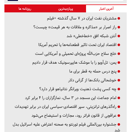
آخرین اخبار
پربازدیدترین
روزنامه ها
مشتریان نفت ایران در ۷ سال گذشته +فیلم
راز اصرار بر «مذاکره و ملاقات به هر قیمت» چیست؟
آنتن شبکه افق «خط‌خطی» شد
اقتصاد ایران تحت تاثیر قطعنامه‌ها یا تحریم‌ آمریکا
خلع سلاح حزب‌الله پروژه‌ای تحمیلی و آمریکایی است
یمن: تل‌آویو را با موشک هایپرسونیک هدف قرار دادیم
پنج درس‌ حمله به قطر برای ما
خوشحالی بانک‌ها از گرانی دلار
چه کسی پشت ذهنیت ویرانگر نتانیاهو قرار دارد؟
امام جماعت این مسجد در ۳ سال، نمازگزاران را ۴ برابر کرد
راه‌گذرهای ترانزیتی، سپر اقتصادی-سیاسی ایران در برابر تهدیدات
عراقچی از قانون فراتر رود، مجازات و استیضاح می‌شود
جشنواره بین‌المللی فیلم تورنتو به صحنه اعتراض علیه اسرائیل بدل
شد