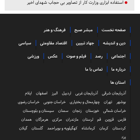
استفاده ابزاری وزارت کار از تصاویر بی حجاب شهدای اخیر
صفحه نخست
مبشر صبح
فرهنگ و هنر
دین و اندیشه
جهاد تبیین
اقتصاد مقاومتی
سیاسی
اجتماعی
رصد
فیلم و صوت
عکس
ورزشی
درباره ما
تماس با ما
استان ها
آذربایجان شرقی
آذربایجان غربی
اردبیل
البرز
اصفهان
ایلام
بوشهر
تهران
چهارمحال و بختیاری
خراسان جنوبی
خراسان رضوی
خراسان شمالی
خوزستان
زنجان
سمنان
سیستان و بلوچستان
فارس
قزوین
قم
لرستان
مازندران
مرکزی
هرمزگان
همدان
کردستان
کرمان
کرمانشاه
کهگیلویه و بویراحمد
گلستان
گیلان
یزد