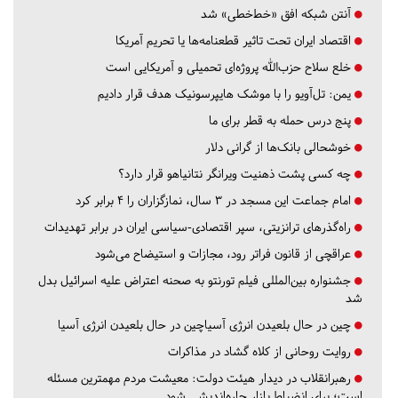
آنتن شبکه افق «خط‌خطی» شد
اقتصاد ایران تحت تاثیر قطعنامه‌ها یا تحریم‌ آمریکا
خلع سلاح حزب‌الله پروژه‌ای تحمیلی و آمریکایی است
یمن: تل‌آویو را با موشک هایپرسونیک هدف قرار دادیم
پنج درس‌ حمله به قطر برای ما
خوشحالی بانک‌ها از گرانی دلار
چه کسی پشت ذهنیت ویرانگر نتانیاهو قرار دارد؟
امام جماعت این مسجد در ۳ سال، نمازگزاران را ۴ برابر کرد
راه‌گذرهای ترانزیتی، سپر اقتصادی-سیاسی ایران در برابر تهدیدات
عراقچی از قانون فراتر رود، مجازات و استیضاح می‌شود
جشنواره بین‌المللی فیلم تورنتو به صحنه اعتراض علیه اسرائیل بدل
شد
چین در حال بلعیدن انرژی آسیاچین در حال بلعیدن انرژی آسیا
روایت روحانی از کلاه گشاد در مذاکرات
رهبرانقلاب در دیدار هیئت دولت: معیشت مردم مهمترین مسئله
است؛ برای انضباط بازار چاره‌اندیشی شود