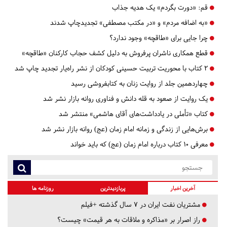
قم:
«دورت بگردم» یک هدیه جذاب
«به اضافه مردم» و «در مکتب مصطفی» تجدیدچاپ شدند
چرا جایی برای «طاقچه» وجود ندارد؟
قطع همکاری ناشران پرفروش به دلیل کشف حجاب کارکنان «طاقچه»
2 کتاب با محوریت تربیت حسینی کودکان از نشر راه‌یار تجدید چاپ شد
چهاردهمین جلد از روایت زنان به کتابفروشی‌ رسید
یک روایت از صعود به قله دانش و فناوری روانه بازار نشر شد
کتاب «تأملی در یادداشت‌های آقای هاشمی» منتشر شد
برش‌هایی از زندگی و زمانه امام زمان (عج) روانه بازار نشر شد
معرفی ۱۰ کتاب درباره امام زمان (عج) که باید خواند
آخرین اخبار
پربازدیدترین
روزنامه ها
مشتریان نفت ایران در ۷ سال گذشته +فیلم
راز اصرار بر «مذاکره و ملاقات به هر قیمت» چیست؟