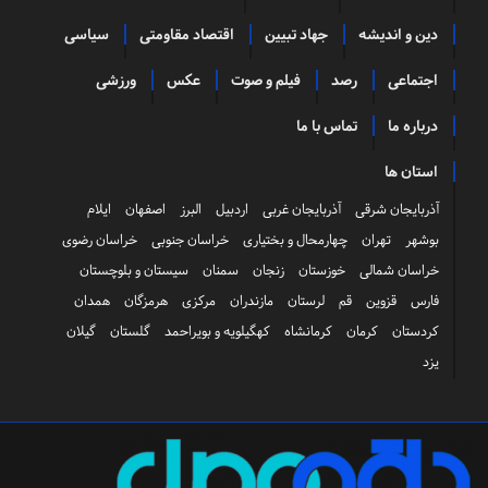
دین و اندیشه
جهاد تبیین
اقتصاد مقاومتی
سیاسی
اجتماعی
رصد
فیلم و صوت
عکس
ورزشی
درباره ما
تماس با ما
استان ها
آذربایجان شرقی
آذربایجان غربی
اردبیل
البرز
اصفهان
ایلام
بوشهر
تهران
چهارمحال و بختیاری
خراسان جنوبی
خراسان رضوی
خراسان شمالی
خوزستان
زنجان
سمنان
سیستان و بلوچستان
فارس
قزوین
قم
لرستان
مازندران
مرکزی
هرمزگان
همدان
کردستان
کرمان
کرمانشاه
کهگیلویه و بویراحمد
گلستان
گیلان
یزد