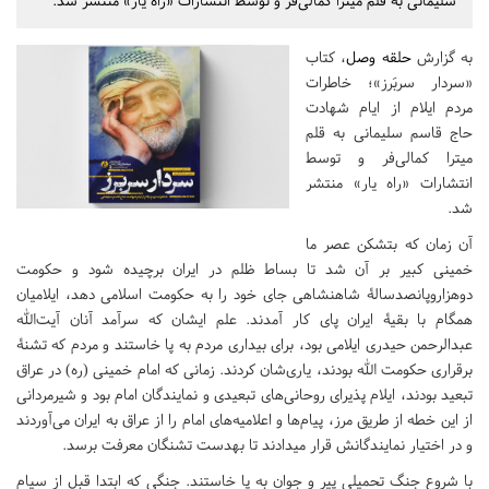
سلیمانی به قلم میترا کمالی‌فر و توسط انتشارات «راه یار» منتشر شد.
به گزارش
حلقه وصل
، کتاب
«سردار سربَرز»؛ خاطرات
مردم ایلام از ایام شهادت
حاج قاسم سلیمانی به قلم
میترا کمالی‌فر و توسط
انتشارات «راه یار» منتشر
شد.
آن زمان که بتشکن عصر ما
خمینی کبیر بر آن شد تا بساط ظلم در ایران برچیده شود و حکومت
دوهزاروپانصدسالۀ شاهنشاهی جای خود را به حکومت اسلامی دهد، ایلامیان
همگام با بقیۀ ایران پای کار آمدند. علم ایشان که سرآمد آنان آیت‌الله
عبدالرحمن حیدری ایلامی بود، برای بیداری مردم به پا خاستند و مردم که تشنۀ
برقراری حکومت الله بودند، یاری‌شان کردند. زمانی که امام خمینی (ره) در عراق
تبعید بودند، ایلام پذیرای روحانی‌های تبعیدی و نمایندگان امام بود و شیرمردانی
از این خطه از طریق مرز، پیام‌ها و اعلامیه‌های امام را از عراق به ایران می‌آوردند
و در اختیار نمایندگانش قرار میدادند تا بهدست تشنگان معرفت برسد.
با شروع جنگ تحمیلی پیر و جوان به پا خاستند. جنگی که ابتدا قبل از سیام