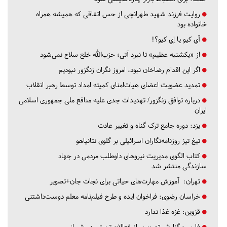
روایت فرزند شهید طهرانچی از حس اتفاقی که همیشه همراه
خانواده بود
آي كيو يا اِي كيو؟!
از «یکشنبه عظیم» تا نبرد آتی؛ حزب‌الله خلع سلاح نمی‌شود
اگر این اقدام رضاخان نبود، امروز نگران زنگزور نبودیم
تمدید عضویت اعضای هیات‌امنای کمیته امداد توسط رهبر انقلاب
درباره توافق زنگزور/ تهدیدات جدی علیه منافع ملی جمهوری اسلامی
ایران
یزد:
دوره جامع ترک گناه و تغییر عادت
تیغ تیز روزنامه‌نگاران اسرائیلی بر گلوی نتانیاهو
کتاب الگوی مدیریت نیروهای داوطلب مردمی در جهاد
سازندگی منتشر شد
تهران:
آموزش مهارت‌های حیاتی برای نجات جان+تصویر
خراسان رضوی:
فراخوان ایده و طرح فیلم‌نامه معلم دوست‌داشتنی
قزوین:
غزه غذا ندارد
فارس:
گزارش تصویری از فعالان تربیتی در شیراز