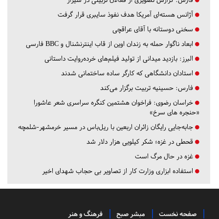
آژانس هسته‌ای آمریکا هدف نفوذ سایبری قرار گرفت
سخنی دوستانه با آقای عراقچی
ابعاد ناگوار حمله به زندان اوین از قاب اینترنشنال و BBC فارسی
البرز:
بازدید میدانی از تولید فیلم‌های خرده‌روایت داستانی
استادان دانشگاهی که کارگر ساده ساختمانی شدند
فارس:
حسینیه تربیت برگزار می‌کند
خراسان رضوی:
فراخوان هشتمین کنگره سراسری شعر عاشورا
«حنجره های سرخ»
جابه‌جایی رایگان زائران اربعین با ریل‌باس در مسیر خرمشهر-شلمچه
قحطی در غزه؛ شکر کیلویی هزار دلار شد
غزه در حال مرگ است
استفاده ابزاری وزارت کار از تصاویر بی حجاب شهدای اخیر
صفحه نخست
مبشر صبح
فرهنگ و هنر