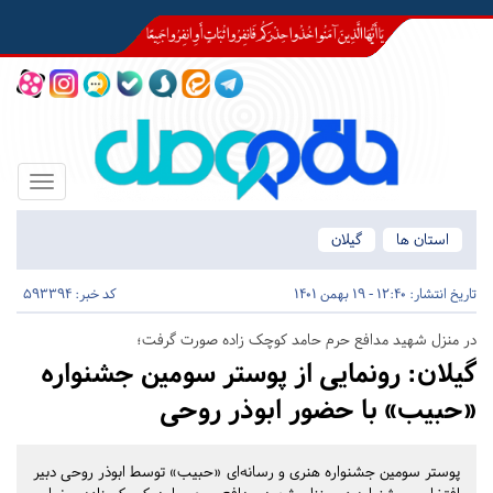
Toggle
igation
استان ها
گیلان
تاریخ انتشار:
12:40 - 19 بهمن 1401
کد خبر: 593394
در منزل شهید مدافع حرم حامد کوچک زاده صورت گرفت؛
گیلان:
رونمایی از پوستر سومین جشنواره
«حبیب» با حضور ابوذر روحی
پوستر سومین جشنواره هنری و رسانه‌ای «حبیب» توسط ابوذر روحی دبیر