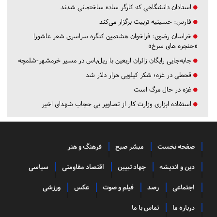
استادان دانشگاهی که کارگر ساده ساختمانی شدند
فارس:
حسینیه تربیت برگزار می‌کند
خراسان رضوی:
فراخوان هشتمین کنگره سراسری شعر عاشورا
«حنجره های سرخ»
جابه‌جایی رایگان زائران اربعین با ریل‌باس در مسیر خرمشهر-شلمچه
قحطی در غزه؛ شکر کیلویی هزار دلار شد
غزه در حال مرگ است
استفاده ابزاری وزارت کار از تصاویر بی حجاب شهدای اخیر
صفحه نخست
مبشر صبح
فرهنگ و هنر
دین و اندیشه
جهاد تبیین
اقتصاد مقاومتی
سیاسی
اجتماعی
رصد
فیلم و صوت
عکس
ورزشی
درباره ما
تماس با ما