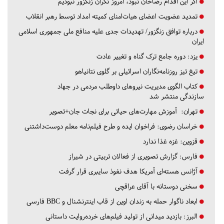
اگر این اقدام رضاخان نبود، امروز نگران زنگزور نبودیم
تمدید عضویت اعضای هیات‌امنای کمیته امداد توسط رهبر انقلاب
درباره توافق زنگزور/ تهدیدات جدی علیه منافع ملی جمهوری اسلامی
ایران
یزد:
دوره جامع ترک گناه و تغییر عادت
تیغ تیز روزنامه‌نگاران اسرائیلی بر گلوی نتانیاهو
کتاب الگوی مدیریت نیروهای داوطلب مردمی در جهاد
سازندگی منتشر شد
تهران:
آموزش مهارت‌های حیاتی برای نجات جان+تصویر
خراسان رضوی:
فراخوان ایده و طرح فیلم‌نامه معلم دوست‌داشتنی
قزوین:
غزه غذا ندارد
فارس:
گزارش تصویری از فعالان تربیتی در شیراز
آژانس هسته‌ای آمریکا هدف نفوذ سایبری قرار گرفت
سخنی دوستانه با آقای عراقچی
ابعاد ناگوار حمله به زندان اوین از قاب اینترنشنال و BBC فارسی
البرز:
بازدید میدانی از تولید فیلم‌های خرده‌روایت داستانی