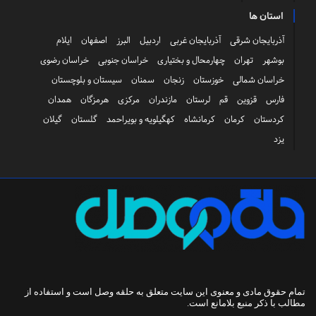
استان ها
آذربایجان شرقی
آذربایجان غربی
اردبیل
البرز
اصفهان
ایلام
بوشهر
تهران
چهارمحال و بختیاری
خراسان جنوبی
خراسان رضوی
خراسان شمالی
خوزستان
زنجان
سمنان
سیستان و بلوچستان
فارس
قزوین
قم
لرستان
مازندران
مرکزی
هرمزگان
همدان
کردستان
کرمان
کرمانشاه
کهگیلویه و بویراحمد
گلستان
گیلان
یزد
تمام حقوق مادی و معنوی این سایت متعلق به
حلقه وصل
است و استفاده از
مطالب با ذکر منبع بلامانع است.