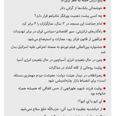
پنج درس‌ حمله به قطر برای ما
خوشحالی بانک‌ها از گرانی دلار
چه کسی پشت ذهنیت ویرانگر نتانیاهو قرار دارد؟
امام جماعت این مسجد در ۳ سال، نمازگزاران را ۴ برابر کرد
راه‌گذرهای ترانزیتی، سپر اقتصادی-سیاسی ایران در برابر تهدیدات
عراقچی از قانون فراتر رود، مجازات و استیضاح می‌شود
جشنواره بین‌المللی فیلم تورنتو به صحنه اعتراض علیه اسرائیل بدل
شد
چین در حال بلعیدن انرژی آسیاچین در حال بلعیدن انرژی آسیا
روایت روحانی از کلاه گشاد در مذاکرات
رهبرانقلاب در دیدار هیئت دولت: معیشت مردم مهمترین مسئله
است؛ برای انضباط بازار چاره‌اندیشی شود
روایت فرزند شهید طهرانچی از حس اتفاقی که همیشه همراه
خانواده بود
آي كيو يا اِي كيو؟!
از «یکشنبه عظیم» تا نبرد آتی؛ حزب‌الله خلع سلاح نمی‌شود