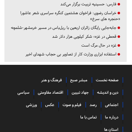
فارس:
حسینیه تربیت برگزار می‌کند
خراسان رضوی:
فراخوان هشتمین کنگره سراسری شعر عاشورا
«حنجره های سرخ»
جابه‌جایی رایگان زائران اربعین با ریل‌باس در مسیر خرمشهر-شلمچه
قحطی در غزه؛ شکر کیلویی هزار دلار شد
غزه در حال مرگ است
استفاده ابزاری وزارت کار از تصاویر بی حجاب شهدای اخیر
صفحه نخست
مبشر صبح
فرهنگ و هنر
دین و اندیشه
جهاد تبیین
اقتصاد مقاومتی
سیاسی
اجتماعی
رصد
فیلم و صوت
عکس
ورزشی
درباره ما
تماس با ما
استان ها