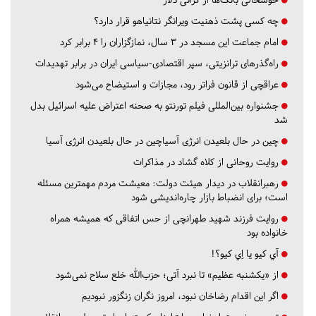
چه کسی پشت ذهنیت ویرانگر نتانیاهو قرار دارد؟
امام جماعت این مسجد در ۳ سال، نمازگزاران را ۴ برابر کرد
راه‌گذرهای ترانزیتی، سپر اقتصادی-سیاسی ایران در برابر تهدیدات
عراقچی از قانون فراتر رود، مجازات و استیضاح می‌شود
جشنواره بین‌المللی فیلم تورنتو به صحنه اعتراض علیه اسرائیل بدل
شد
چین در حال بلعیدن انرژی آسیاچین در حال بلعیدن انرژی آسیا
روایت روحانی از کلاه گشاد در مذاکرات
رهبرانقلاب در دیدار هیئت دولت: معیشت مردم مهمترین مسئله
است؛ برای انضباط بازار چاره‌اندیشی شود
روایت فرزند شهید طهرانچی از حس اتفاقی که همیشه همراه
خانواده بود
آي كيو يا اِي كيو؟!
از «یکشنبه عظیم» تا نبرد آتی؛ حزب‌الله خلع سلاح نمی‌شود
اگر این اقدام رضاخان نبود، امروز نگران زنگزور نبودیم