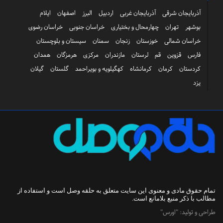
آذربایجان شرقی
آذربایجان غربی
اردبیل
البرز
اصفهان
ایلام
بوشهر
تهران
چهارمحال و بختیاری
خراسان جنوبی
خراسان رضوی
خراسان شمالی
خوزستان
زنجان
سمنان
سیستان و بلوچستان
فارس
قزوین
قم
لرستان
مازندران
مرکزی
هرمزگان
همدان
کردستان
کرمان
کرمانشاه
کهگیلویه و بویراحمد
گلستان
گیلان
یزد
تمام حقوق مادی و معنوی این سایت متعلق به
حلقه وصل
است و استفاده از
مطالب با ذکر منبع بلامانع است.
طراحی و تولید:
"اورس"