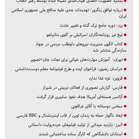
تمدید عضویت اعضای هیات‌امنای کمیته امداد توسط رهبر انقلاب
درباره توافق زنگزور/ تهدیدات جدی علیه منافع ملی جمهوری اسلامی
ایران
یزد:
دوره جامع ترک گناه و تغییر عادت
تیغ تیز روزنامه‌نگاران اسرائیلی بر گلوی نتانیاهو
کتاب الگوی مدیریت نیروهای داوطلب مردمی در جهاد
سازندگی منتشر شد
تهران:
آموزش مهارت‌های حیاتی برای نجات جان+تصویر
خراسان رضوی:
فراخوان ایده و طرح فیلم‌نامه معلم دوست‌داشتنی
قزوین:
غزه غذا ندارد
فارس:
گزارش تصویری از فعالان تربیتی در شیراز
آژانس هسته‌ای آمریکا هدف نفوذ سایبری قرار گرفت
سخنی دوستانه با آقای عراقچی
ابعاد ناگوار حمله به زندان اوین از قاب اینترنشنال و BBC فارسی
البرز:
بازدید میدانی از تولید فیلم‌های خرده‌روایت داستانی
استادان دانشگاهی که کارگر ساده ساختمانی شدند