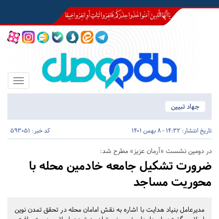
Toggle
igation
جهاد تبیین
تاریخ انتشار:
14:32 - 8 بهمن 1401
کد خبر: 593051
در دومین نشست «آرمان عزیز» مطرح شد:
ضرورت تشکیل جامعه خادمین محله با
محوریت مساجد
مدیرعامل بنیاد هدایت با اشاره به نقش امامان محله در تحقق تمدن نوین