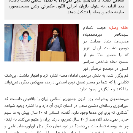
اسلامی گفت: با مدل‌های غربی نمی‌توان به تمدن اسلامی دست یافت،
باید افرادی به عنوان بازوان اجرایی الگوی حکمرانی ولایی مسجدمحور،
جامعه خادمین محله را تشکیل دهند.
حلقه وصل
:
حجت الاسلام
سیدناصر میرمحمدیان
مدیرعامل بنیاد هدایت در
دومین نشست آرمان عزیز
که با حضور ۳۰۰ نفر از
امامان محله شاخص سراسر
کشور در مجتمع فرهنگی نور
قم برگزار شد، به نقش بی‌بدیل امامان محله اشاره کرد و اظهار داشت: بی‌شک
تکلیفی را که شما در مسیر تحقق نوین اسلامی دارید، هیچ‌کس دیگری نمی‌تواند
ایفا کند و جایگزینی وجود ندارد.
میرمحمدیان پیشرفت روز افزون جمهوری اسلامی ایران را واقعیتی دانست که
امپراطوری رسانه‌ای دشمن سعی در کتمان کردن آن دارد و با اشاره وجود شواهد
آشکاری که برای این مدعا وجود دارد، گفت: کسانی که ۴۰ سال پیش به ما سیم
خاردار نمی‌دادند الان بعد از ۴۰ سال تحریم، دارند ایران را متهم می‌کنند به اینکه
چرا به روسیه تسلیحات می‎‌دهید؟ در عرصه‌های دیگر مثل فن‌آوری‌های علمی و
پژوهشی هم پیشرفت‌های بسیار زیادی داشته‌ایم، فقط کافی است روزانه اخبار