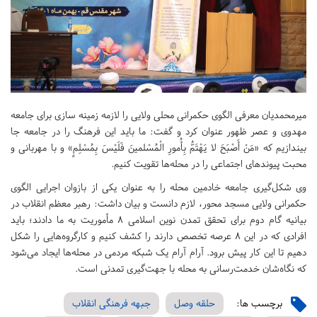
میرمحمدیان معرفی الگوی حکمرانی محلی ولایی را لازمه زمینه سازی برای جامعه
مهدوی و عصر ظهور عنوان کرد و گفت: ما باید این فرهنگ را در جامعه جا
بیندازیم که «مَنْ أَصْبَحَ لا یَهْتَمُّ بِأُمورِ الْمُسْلمینَ فَلَیْسَ بِمُسْلِمٍ» و با مهربانی و
محبت پیوندهای اجتماعی را در محله‌ها تقویت کنیم.
وی شکل‌گیری جامعه خادمین محله را به عنوان یکی از بازوان اجرایی الگوی
حکمرانی ولایی مسجد محور، لازم دانست و بیان داشت: رهبر معظم انقلاب در
بیانیه گام دوم برای تحقق تمدن نوین اسلامی ۸ مأموریت به ما دادند؛ باید
افرادی که در این ۸ عرصه تخصص دارند را کشف کنیم و کارگروه‌هایی را شکل
دهیم تا این کار پیش برود. آرام آرام یک شبکه مردمی در محله‌ها ایجاد می‌شود
که نگاه‌شان خدمت‌رسانی به محله با جهت‌گیری تمدنی است.
برچسب ها:
حلقه وصل
جبهه فرهنگی انقلاب