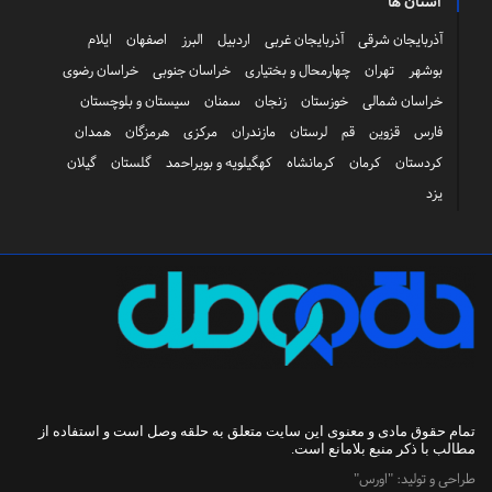
استان ها
آذربایجان شرقی
آذربایجان غربی
اردبیل
البرز
اصفهان
ایلام
بوشهر
تهران
چهارمحال و بختیاری
خراسان جنوبی
خراسان رضوی
خراسان شمالی
خوزستان
زنجان
سمنان
سیستان و بلوچستان
فارس
قزوین
قم
لرستان
مازندران
مرکزی
هرمزگان
همدان
کردستان
کرمان
کرمانشاه
کهگیلویه و بویراحمد
گلستان
گیلان
یزد
تمام حقوق مادی و معنوی این سایت متعلق به
حلقه وصل
است و استفاده از
مطالب با ذکر منبع بلامانع است.
طراحی و تولید:
"اورس"