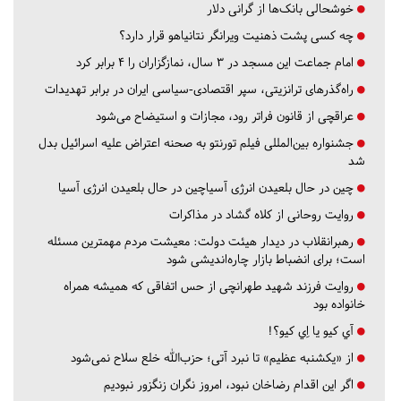
خوشحالی بانک‌ها از گرانی دلار
چه کسی پشت ذهنیت ویرانگر نتانیاهو قرار دارد؟
امام جماعت این مسجد در ۳ سال، نمازگزاران را ۴ برابر کرد
راه‌گذرهای ترانزیتی، سپر اقتصادی-سیاسی ایران در برابر تهدیدات
عراقچی از قانون فراتر رود، مجازات و استیضاح می‌شود
جشنواره بین‌المللی فیلم تورنتو به صحنه اعتراض علیه اسرائیل بدل
شد
چین در حال بلعیدن انرژی آسیاچین در حال بلعیدن انرژی آسیا
روایت روحانی از کلاه گشاد در مذاکرات
رهبرانقلاب در دیدار هیئت دولت: معیشت مردم مهمترین مسئله
است؛ برای انضباط بازار چاره‌اندیشی شود
روایت فرزند شهید طهرانچی از حس اتفاقی که همیشه همراه
خانواده بود
آي كيو يا اِي كيو؟!
از «یکشنبه عظیم» تا نبرد آتی؛ حزب‌الله خلع سلاح نمی‌شود
اگر این اقدام رضاخان نبود، امروز نگران زنگزور نبودیم