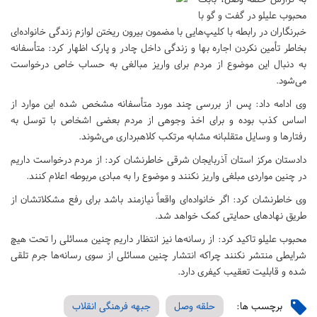
محبوب علیلو در گفت و گو با
خبرنگاران در رابطه با کلیپ‌هایی با مضمون بیرون ریختن لوازم زندگی خانواده‌ای
بخاطر تأمین نکردن اجاره بها و زندگی داخل چادر و پارک اظهار کرد: متأسفانه
به دنبال این موضوع از مردم برای واریز مبالغی به حساب خاص درخواست
می‌شود.
وی ادامه داد: پس از بررسی چند مورد متأسفانه مشخص شده این موارد از
اساس کذب بوده و برای اخذ وجوهی از مردم بعضی اشخاص با توسل به
رفتارها و وسایل متقلبانه مشابه مرتکب کلاهبرداری می‌شوند.
دادستان مرکز استان آذربایجان شرقی خاطرنشان کرد: از مردم درخواست داریم
در چنین مواردی مبلغی واریز نکنند و موضوع را به مبادی مربوطه اعلام کنند.
وی خاطرنشان کرد: اگر خانواده‌ای واقعاً نیازمند باشد برای رفع مشکلاتشان از
طریق نهادهای حمایتی کمک خواهد شد.
محبوب علیلو تاکید کرد: از رسانه‌ها نیز انتظار داریم چنین مسائلی را تحت هیچ
شرایطی منتشر نکنند چراکه انتشار چنین مسائلی از سوی رسانه‌ها جرم تلقی
شده و قابلیت تعقیب کیفری دارد.
برچسب ها:
حلقه وصل
جبهه فرهنگی انقلاب