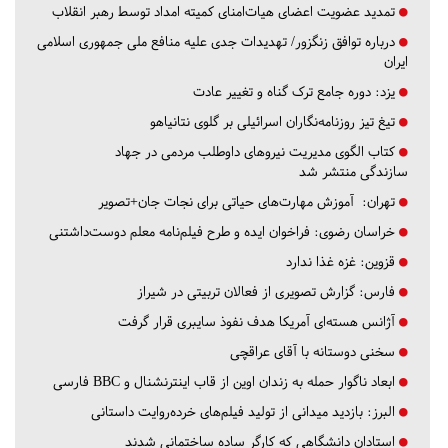
تمدید عضویت اعضای هیات‌امنای کمیته امداد توسط رهبر انقلاب
درباره توافق زنگزور/ تهدیدات جدی علیه منافع ملی جمهوری اسلامی
ایران
یزد:
دوره جامع ترک گناه و تغییر عادت
تیغ تیز روزنامه‌نگاران اسرائیلی بر گلوی نتانیاهو
کتاب الگوی مدیریت نیروهای داوطلب مردمی در جهاد
سازندگی منتشر شد
تهران:
آموزش مهارت‌های حیاتی برای نجات جان+تصویر
خراسان رضوی:
فراخوان ایده و طرح فیلم‌نامه معلم دوست‌داشتنی
قزوین:
غزه غذا ندارد
فارس:
گزارش تصویری از فعالان تربیتی در شیراز
آژانس هسته‌ای آمریکا هدف نفوذ سایبری قرار گرفت
سخنی دوستانه با آقای عراقچی
ابعاد ناگوار حمله به زندان اوین از قاب اینترنشنال و BBC فارسی
البرز:
بازدید میدانی از تولید فیلم‌های خرده‌روایت داستانی
استادان دانشگاهی که کارگر ساده ساختمانی شدند