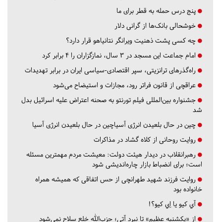
پنج درس‌ حمله به قطر برای ما
خوشحالی بانک‌ها از گرانی دلار
چه کسی پشت ذهنیت ویرانگر نتانیاهو قرار دارد؟
امام جماعت این مسجد در ۳ سال، نمازگزاران را ۴ برابر کرد
راه‌گذرهای ترانزیتی، سپر اقتصادی-سیاسی ایران در برابر تهدیدات
عراقچی از قانون فراتر رود، مجازات و استیضاح می‌شود
جشنواره بین‌المللی فیلم تورنتو به صحنه اعتراض علیه اسرائیل بدل
شد
چین در حال بلعیدن انرژی آسیاچین در حال بلعیدن انرژی آسیا
روایت روحانی از کلاه گشاد در مذاکرات
رهبرانقلاب در دیدار هیئت دولت: معیشت مردم مهمترین مسئله
است؛ برای انضباط بازار چاره‌اندیشی شود
روایت فرزند شهید طهرانچی از حس اتفاقی که همیشه همراه
خانواده بود
آي كيو يا اِي كيو؟!
از «یکشنبه عظیم» تا نبرد آتی؛ حزب‌الله خلع سلاح نمی‌شود