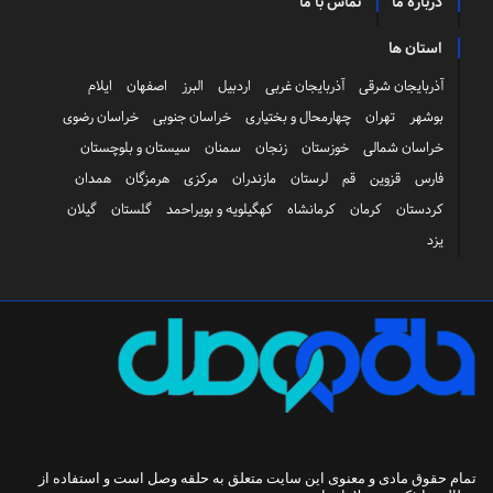
درباره ما
تماس با ما
استان ها
آذربایجان شرقی
آذربایجان غربی
اردبیل
البرز
اصفهان
ایلام
بوشهر
تهران
چهارمحال و بختیاری
خراسان جنوبی
خراسان رضوی
خراسان شمالی
خوزستان
زنجان
سمنان
سیستان و بلوچستان
فارس
قزوین
قم
لرستان
مازندران
مرکزی
هرمزگان
همدان
کردستان
کرمان
کرمانشاه
کهگیلویه و بویراحمد
گلستان
گیلان
یزد
تمام حقوق مادی و معنوی این سایت متعلق به
حلقه وصل
است و استفاده از