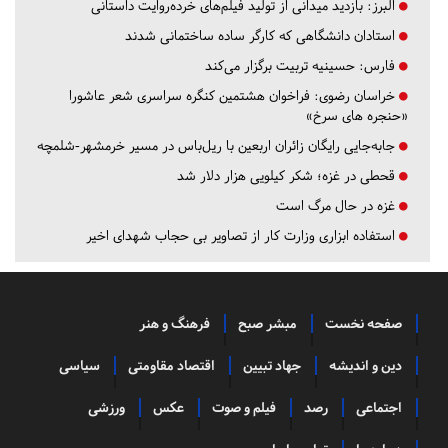
البرز:
بازدید میدانی از تولید فیلم‌های خرده‌روایت داستانی
استادان دانشگاهی که کارگر ساده ساختمانی شدند
فارس:
حسینیه تربیت برگزار می‌کند
خراسان رضوی:
فراخوان هشتمین کنگره سراسری شعر عاشورا
«حنجره های سرخ»
جابه‌جایی رایگان زائران اربعین با ریل‌باس در مسیر خرمشهر-شلمچه
قحطی در غزه؛ شکر کیلویی هزار دلار شد
غزه در حال مرگ است
استفاده ابزاری وزارت کار از تصاویر بی حجاب شهدای اخیر
صفحه نخست
مبشر صبح
فرهنگ و هنر
دین و اندیشه
جهاد تبیین
اقتصاد مقاومتی
سیاسی
اجتماعی
رصد
فیلم و صوت
عکس
ورزشی