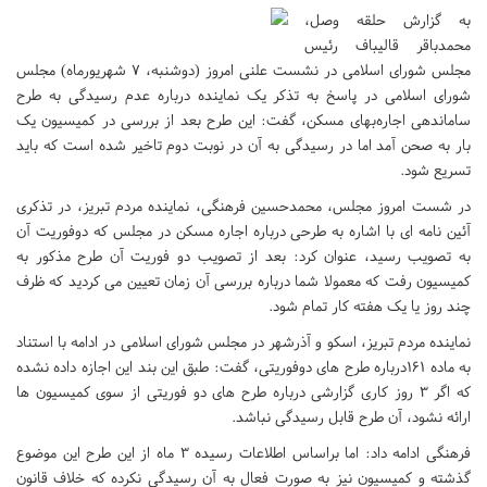
به گزارش حلقه وصل،
محمدباقر قالیباف رئیس
مجلس شورای اسلامی در نشست علنی امروز (دوشنبه، ۷ شهریورماه) مجلس
شورای اسلامی در پاسخ به تذکر یک نماینده درباره عدم رسیدگی به طرح
ساماندهی اجاره‌بهای مسکن، گفت: این طرح بعد از بررسی در کمیسیون یک
بار به صحن آمد اما در رسیدگی به آن در نوبت دوم تاخیر شده است که باید
تسریع شود.
در شست امروز مجلس، محمدحسین فرهنگی، نماینده مردم تبریز، در تذکری
آئین نامه ای با اشاره به طرحی درباره اجاره مسکن در مجلس که دوفوریت آن
به تصویب رسید، عنوان کرد: بعد از تصویب دو فوریت آن طرح مذکور به
کمیسیون رفت که معمولا شما درباره بررسی آن زمان تعیین می کردید که ظرف
چند روز یا یک هفته کار تمام شود.
نماینده مردم تبریز، اسکو و آذرشهر در مجلس شورای اسلامی در ادامه با استناد
به ماده ۱۶۱درباره طرح های دوفوریتی، گفت: طبق این بند این اجازه داده نشده
که اگر ۳ روز کاری گزارشی درباره طرح های دو فوریتی از سوی کمیسیون ها
ارائه نشود، آن طرح قابل رسیدگی نباشد.
فرهنگی ادامه داد: اما براساس اطلاعات رسیده ۳ ماه از این طرح این موضوع
گذشته و کمیسیون نیز به صورت فعال به آن رسیدگی نکرده که خلاف قانون