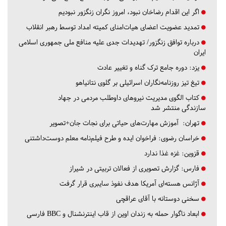
اگر این اقدام رضاخان نبود، امروز نگران زنگزور نبودیم
تمدید عضویت اعضای هیات‌امنای کمیته امداد توسط رهبر انقلاب
درباره توافق زنگزور/ تهدیدات جدی علیه منافع ملی جمهوری اسلامی
ایران
یزد:
دوره جامع ترک گناه و تغییر عادت
تیغ تیز روزنامه‌نگاران اسرائیلی بر گلوی نتانیاهو
کتاب الگوی مدیریت نیروهای داوطلب مردمی در جهاد
سازندگی منتشر شد
تهران:
آموزش مهارت‌های حیاتی برای نجات جان+تصویر
خراسان رضوی:
فراخوان ایده و طرح فیلم‌نامه معلم دوست‌داشتنی
قزوین:
غزه غذا ندارد
فارس:
گزارش تصویری از فعالان تربیتی در شیراز
آژانس هسته‌ای آمریکا هدف نفوذ سایبری قرار گرفت
سخنی دوستانه با آقای عراقچی
ابعاد ناگوار حمله به زندان اوین از قاب اینترنشنال و BBC فارسی