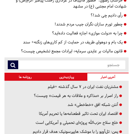
خراسان رضوی:
حضور قالیباف در عزاداری رحلت پیامبر اکرم(ص) و
شهادت امام مجتبی (ع) در مشهد
رأی دادیم چی شد!؟
چطور تورم سازان نگران جیب مردم شدند!
چرا به «دولت موازی» اجازه فعالیت داده‌اید؟
یک بام و دوهوای ظریف در حمایت از کم کاری‌های زنگنه+ سند
قانون مالیات بر عایدی سرمایه؛ ایرادات مجمع تشخیص چیست؟
آخرین اخبار
پربازدیدترین
روزنامه ها
مشتریان نفت ایران در ۷ سال گذشته +فیلم
راز اصرار بر «مذاکره و ملاقات به هر قیمت» چیست؟
آنتن شبکه افق «خط‌خطی» شد
اقتصاد ایران تحت تاثیر قطعنامه‌ها یا تحریم‌ آمریکا
خلع سلاح حزب‌الله پروژه‌ای تحمیلی و آمریکایی است
یمن: تل‌آویو را با موشک هایپرسونیک هدف قرار دادیم