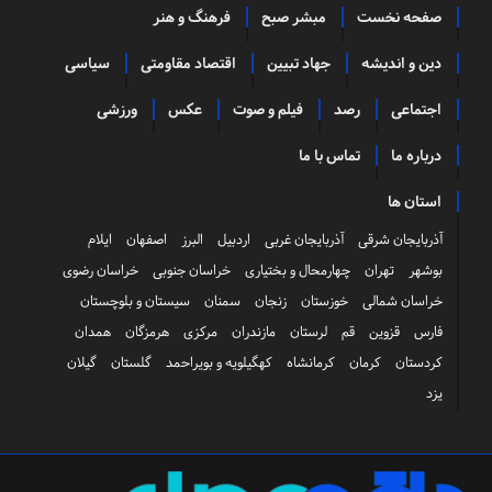
صفحه نخست
مبشر صبح
فرهنگ و هنر
دین و اندیشه
جهاد تبیین
اقتصاد مقاومتی
سیاسی
اجتماعی
رصد
فیلم و صوت
عکس
ورزشی
درباره ما
تماس با ما
استان ها
آذربایجان شرقی
آذربایجان غربی
اردبیل
البرز
اصفهان
ایلام
بوشهر
تهران
چهارمحال و بختیاری
خراسان جنوبی
خراسان رضوی
خراسان شمالی
خوزستان
زنجان
سمنان
سیستان و بلوچستان
فارس
قزوین
قم
لرستان
مازندران
مرکزی
هرمزگان
همدان
کردستان
کرمان
کرمانشاه
کهگیلویه و بویراحمد
گلستان
گیلان
یزد