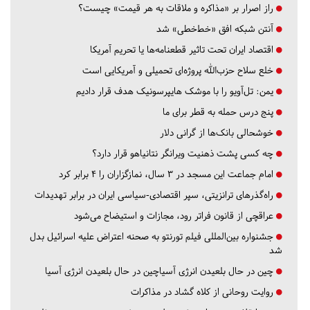
راز اصرار بر «مذاکره و ملاقات به هر قیمت» چیست؟
آنتن شبکه افق «خط‌خطی» شد
اقتصاد ایران تحت تاثیر قطعنامه‌ها یا تحریم‌ آمریکا
خلع سلاح حزب‌الله پروژه‌ای تحمیلی و آمریکایی است
یمن: تل‌آویو را با موشک هایپرسونیک هدف قرار دادیم
پنج درس‌ حمله به قطر برای ما
خوشحالی بانک‌ها از گرانی دلار
چه کسی پشت ذهنیت ویرانگر نتانیاهو قرار دارد؟
امام جماعت این مسجد در ۳ سال، نمازگزاران را ۴ برابر کرد
راه‌گذرهای ترانزیتی، سپر اقتصادی-سیاسی ایران در برابر تهدیدات
عراقچی از قانون فراتر رود، مجازات و استیضاح می‌شود
جشنواره بین‌المللی فیلم تورنتو به صحنه اعتراض علیه اسرائیل بدل
شد
چین در حال بلعیدن انرژی آسیاچین در حال بلعیدن انرژی آسیا
روایت روحانی از کلاه گشاد در مذاکرات