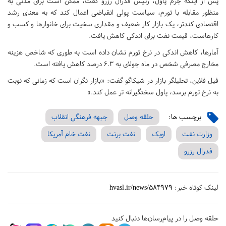
پس از اینکه جرم پاول، رئیس فدرال رزرو گفت، ممکن است برای مدتی به
منظور مقابله با تورم، سیاست پولی انقباضی اعمال کند که به معنای رشد
اقتصادی کندتر، یک بازار کار ضعیف و مقداری سخیت برای خانوارها و کسب و
کارهاست، قیمت نفت برای اندکی کاهش یافت.
آمارها، کاهش اندکی در نرخ تورم نشان داده است به طوری که شاخص هزینه
مخارج مصرفی شخص در ماه جولای به ۶.۳ درصد کاهش یافته است.
فیل فلاین، تحلیلگر بازار در شیکاگو گفت: «بازار نگران است که زمانی که نوبت
به نرخ تورم برسد، پاول سختگیرانه تر عمل کند.»
برچسب ها:
حلقه وصل
جبهه فرهنگی انقلاب
وزارت نفت
اوپک
نفت برنت
نفت خام آمریکا
فدرال رزرو
لینک کوتاه خبر:
hvasl.ir/news/584979
حلقه وصل را در پیام‌رسان‌ها دنبال کنید