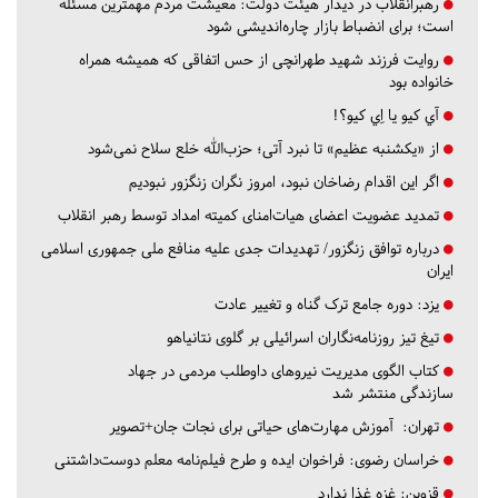
رهبرانقلاب در دیدار هیئت دولت: معیشت مردم مهمترین مسئله
است؛ برای انضباط بازار چاره‌اندیشی شود
روایت فرزند شهید طهرانچی از حس اتفاقی که همیشه همراه
خانواده بود
آي كيو يا اِي كيو؟!
از «یکشنبه عظیم» تا نبرد آتی؛ حزب‌الله خلع سلاح نمی‌شود
اگر این اقدام رضاخان نبود، امروز نگران زنگزور نبودیم
تمدید عضویت اعضای هیات‌امنای کمیته امداد توسط رهبر انقلاب
درباره توافق زنگزور/ تهدیدات جدی علیه منافع ملی جمهوری اسلامی
ایران
یزد:
دوره جامع ترک گناه و تغییر عادت
تیغ تیز روزنامه‌نگاران اسرائیلی بر گلوی نتانیاهو
کتاب الگوی مدیریت نیروهای داوطلب مردمی در جهاد
سازندگی منتشر شد
تهران:
آموزش مهارت‌های حیاتی برای نجات جان+تصویر
خراسان رضوی:
فراخوان ایده و طرح فیلم‌نامه معلم دوست‌داشتنی
قزوین:
غزه غذا ندارد