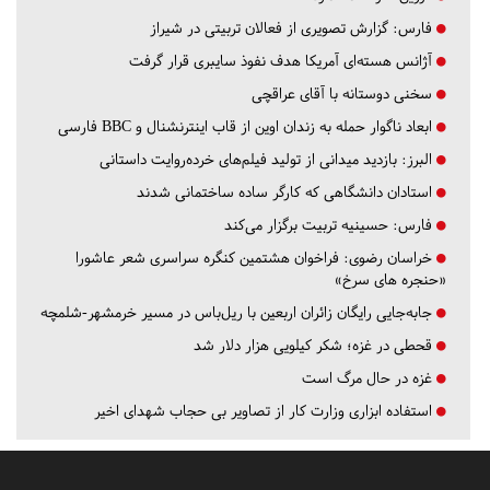
فارس:
گزارش تصویری از فعالان تربیتی در شیراز
آژانس هسته‌ای آمریکا هدف نفوذ سایبری قرار گرفت
سخنی دوستانه با آقای عراقچی
ابعاد ناگوار حمله به زندان اوین از قاب اینترنشنال و BBC فارسی
البرز:
بازدید میدانی از تولید فیلم‌های خرده‌روایت داستانی
استادان دانشگاهی که کارگر ساده ساختمانی شدند
فارس:
حسینیه تربیت برگزار می‌کند
خراسان رضوی:
فراخوان هشتمین کنگره سراسری شعر عاشورا
«حنجره های سرخ»
جابه‌جایی رایگان زائران اربعین با ریل‌باس در مسیر خرمشهر-شلمچه
قحطی در غزه؛ شکر کیلویی هزار دلار شد
غزه در حال مرگ است
استفاده ابزاری وزارت کار از تصاویر بی حجاب شهدای اخیر