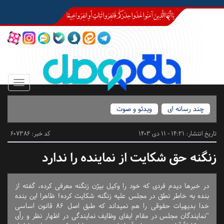
Toggle
igation
چند رسانه ای
ویدئو و صوت
تاریخ انتشار:
14:21 - 11 دی 1403
کد خبر: 607386
زنگنه حق شکایت از نماینده را ندارد
در خبرها دیدم فردی که خود را وکیل بیژن زنگنه معرفی کرده، گفته از
بنده به خاطر نطق در مجلس علیه زنگنه شکایت کرده! ظاهرا این بنده
خدا بدیهیات حقوقی را هم‌ نمیداند که طبق اصل ۸۶ قانون اساسی
"نمایندگان مجلس در مقام ایفای وظایف نمایندگی در اظهار نظر و رأی