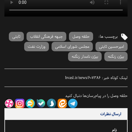
برچسب ها:
حلقه وصل
جبهه فرهنگی انقلاب
ثابتی
امیرحسین ثابتی
مجلس شورای اسلامی
وزارت نفت
بیژن زنگنه
بیژن نامدار زنگنه
لینک کوتاه خبر:
hvasl.ir/news/607386
حلقه وصل را در پیام‌رسان‌ها دنبال کنید
ارسال نظرات
نام