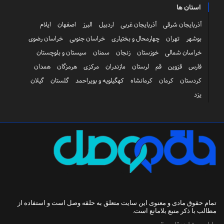
استان ها
آذربایجان شرقی
آذربایجان غربی
اردبیل
البرز
اصفهان
ایلام
بوشهر
تهران
چهارمحال و بختیاری
خراسان جنوبی
خراسان رضوی
خراسان شمالی
خوزستان
زنجان
سمنان
سیستان و بلوچستان
فارس
قزوین
قم
لرستان
مازندران
مرکزی
هرمزگان
همدان
کردستان
کرمان
کرمانشاه
کهگیلویه و بویراحمد
گلستان
گیلان
یزد
تمام حقوق مادی و معنوی این سایت متعلق به
حلقه وصل
است و استفاده از
مطالب با ذکر منبع بلامانع است.