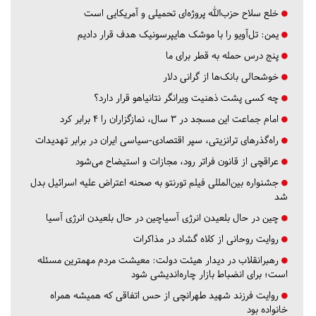
خلع سلاح حزب‌الله پروژه‌ای تحمیلی و آمریکایی است
یمن: تل‌آویو را با موشک هایپرسونیک هدف قرار دادیم
پنج درس‌ حمله به قطر برای ما
خوشحالی بانک‌ها از گرانی دلار
چه کسی پشت ذهنیت ویرانگر نتانیاهو قرار دارد؟
امام جماعت این مسجد در ۳ سال، نمازگزاران را ۴ برابر کرد
راه‌گذرهای ترانزیتی، سپر اقتصادی-سیاسی ایران در برابر تهدیدات
عراقچی از قانون فراتر رود، مجازات و استیضاح می‌شود
جشنواره بین‌المللی فیلم تورنتو به صحنه اعتراض علیه اسرائیل بدل
شد
چین در حال بلعیدن انرژی آسیاچین در حال بلعیدن انرژی آسیا
روایت روحانی از کلاه گشاد در مذاکرات
رهبرانقلاب در دیدار هیئت دولت: معیشت مردم مهمترین مسئله
است؛ برای انضباط بازار چاره‌اندیشی شود
روایت فرزند شهید طهرانچی از حس اتفاقی که همیشه همراه
خانواده بود