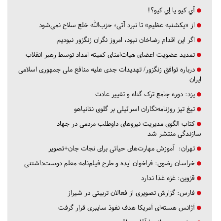
آي كيو يا اِي كيو؟!
از «یکشنبه عظیم» تا نبرد آتی؛ حزب‌الله خلع سلاح نمی‌شود
اگر این اقدام رضاخان نبود، امروز نگران زنگزور نبودیم
تمدید عضویت اعضای هیات‌امنای کمیته امداد توسط رهبر انقلاب
درباره توافق زنگزور/ تهدیدات جدی علیه منافع ملی جمهوری اسلامی
ایران
یزد:
دوره جامع ترک گناه و تغییر عادت
تیغ تیز روزنامه‌نگاران اسرائیلی بر گلوی نتانیاهو
کتاب الگوی مدیریت نیروهای داوطلب مردمی در جهاد
سازندگی منتشر شد
تهران:
آموزش مهارت‌های حیاتی برای نجات جان+تصویر
خراسان رضوی:
فراخوان ایده و طرح فیلم‌نامه معلم دوست‌داشتنی
قزوین:
غزه غذا ندارد
فارس:
گزارش تصویری از فعالان تربیتی در شیراز
آژانس هسته‌ای آمریکا هدف نفوذ سایبری قرار گرفت