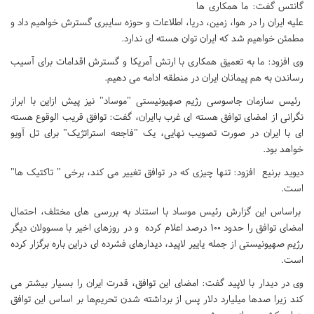
گانتس گفت: ما همکاری ها
علیه ایران را در هوا، زمین، دریا، اطلاعات و حوزه سایبری گسترش خواهیم داد و
مطمئن خواهیم شد که ایران توان هسته ای ندارد.
وی افزود: ما به تعمیق همکاری با ارتش آمریکا و گسترش اقدامات برای آسیب
رساندن به هم پیمانان ایران در منطقه ادامه می دهیم.
رئیس سازمان جاسوسی رژیم صهیونیستی "موساد" نیز پیش ازاین با ابراز
نگرانی از امضای توافق هسته ای غرب باایران، گفت: توافق قریب الوقوع هسته
ای با ایران در صورت تصویب نهایی، یک "فاجعه استراتژیک" برای تل آویو
خواهد بود.
دیوید برنیع افزود: تنها چیزی که در توافق تغییر می کند، برخی " تاکتیک‌ ها"
است.
براساس این گزارش رئیس موساد با استناد به بررسی های مختلف، احتمال
امضای توافق را حدود ۱۰۰ درصد اعلام کرده و در روزهای اخیر با مسوولان دیگر
رژیم صهیونیستی از جمله یاییر لاپید، دیدارهای فشرده ای دراین باره برگزار کرده
است.
وی در دیدار با لاپید گفت: امضای این توافق، قدرت ایران را بسیار بیشتر می
کند زیرا صدها میلیارد دلار پس از برداشته شدن تحریم‌ها بر اساس این توافق