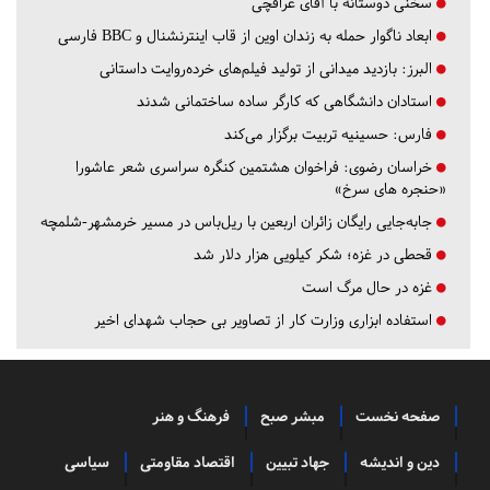
سخنی دوستانه با آقای عراقچی
ابعاد ناگوار حمله به زندان اوین از قاب اینترنشنال و BBC فارسی
البرز:
بازدید میدانی از تولید فیلم‌های خرده‌روایت داستانی
استادان دانشگاهی که کارگر ساده ساختمانی شدند
فارس:
حسینیه تربیت برگزار می‌کند
خراسان رضوی:
فراخوان هشتمین کنگره سراسری شعر عاشورا
«حنجره های سرخ»
جابه‌جایی رایگان زائران اربعین با ریل‌باس در مسیر خرمشهر-شلمچه
قحطی در غزه؛ شکر کیلویی هزار دلار شد
غزه در حال مرگ است
استفاده ابزاری وزارت کار از تصاویر بی حجاب شهدای اخیر
صفحه نخست
مبشر صبح
فرهنگ و هنر
دین و اندیشه
جهاد تبیین
اقتصاد مقاومتی
سیاسی