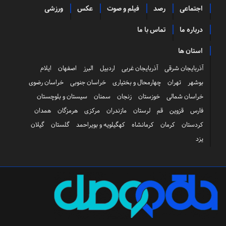
اجتماعی
رصد
فیلم و صوت
عکس
ورزشی
درباره ما
تماس با ما
استان ها
آذربایجان شرقی
آذربایجان غربی
اردبیل
البرز
اصفهان
ایلام
بوشهر
تهران
چهارمحال و بختیاری
خراسان جنوبی
خراسان رضوی
خراسان شمالی
خوزستان
زنجان
سمنان
سیستان و بلوچستان
فارس
قزوین
قم
لرستان
مازندران
مرکزی
هرمزگان
همدان
کردستان
کرمان
کرمانشاه
کهگیلویه و بویراحمد
گلستان
گیلان
یزد