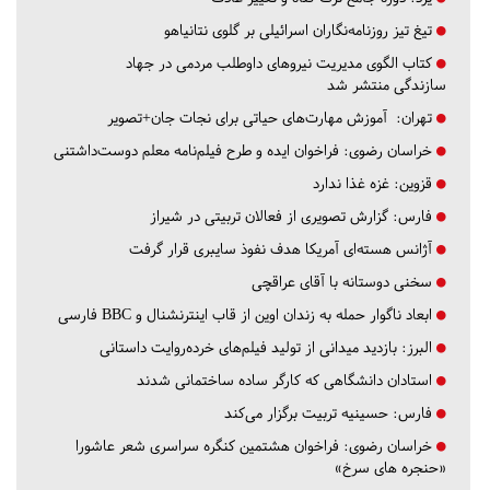
تیغ تیز روزنامه‌نگاران اسرائیلی بر گلوی نتانیاهو
کتاب الگوی مدیریت نیروهای داوطلب مردمی در جهاد
سازندگی منتشر شد
تهران:
آموزش مهارت‌های حیاتی برای نجات جان+تصویر
خراسان رضوی:
فراخوان ایده و طرح فیلم‌نامه معلم دوست‌داشتنی
قزوین:
غزه غذا ندارد
فارس:
گزارش تصویری از فعالان تربیتی در شیراز
آژانس هسته‌ای آمریکا هدف نفوذ سایبری قرار گرفت
سخنی دوستانه با آقای عراقچی
ابعاد ناگوار حمله به زندان اوین از قاب اینترنشنال و BBC فارسی
البرز:
بازدید میدانی از تولید فیلم‌های خرده‌روایت داستانی
استادان دانشگاهی که کارگر ساده ساختمانی شدند
فارس:
حسینیه تربیت برگزار می‌کند
خراسان رضوی:
فراخوان هشتمین کنگره سراسری شعر عاشورا
«حنجره های سرخ»