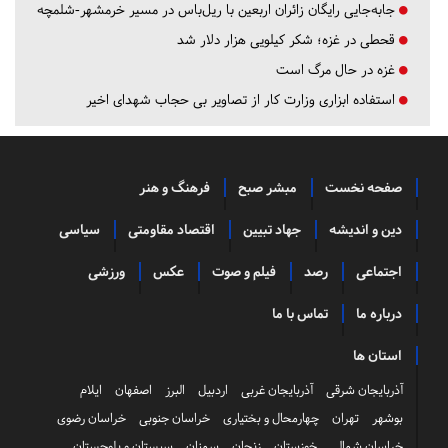
جابه‌جایی رایگان زائران اربعین با ریل‌باس در مسیر خرمشهر-شلمچه
قحطی در غزه؛ شکر کیلویی هزار دلار شد
غزه در حال مرگ است
استفاده ابزاری وزارت کار از تصاویر بی حجاب شهدای اخیر
صفحه نخست
مبشر صبح
فرهنگ و هنر
دین و اندیشه
جهاد تبیین
اقتصاد مقاومتی
سیاسی
اجتماعی
رصد
فیلم و صوت
عکس
ورزشی
درباره ما
تماس با ما
استان ها
آذربایجان شرقی
آذربایجان غربی
اردبیل
البرز
اصفهان
ایلام
بوشهر
تهران
چهارمحال و بختیاری
خراسان جنوبی
خراسان رضوی
خراسان شمالی
خوزستان
زنجان
سمنان
سیستان و بلوچستان