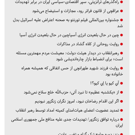
راه‌گذرهای ترانزیتی، سپر اقتصادی-سیاسی ایران در برابر تهدیدات
عراقچی از قانون فراتر رود، مجازات و استیضاح می‌شود
جشنواره بین‌المللی فیلم تورنتو به صحنه اعتراض علیه اسرائیل بدل
شد
چین در حال بلعیدن انرژی آسیاچین در حال بلعیدن انرژی آسیا
روایت روحانی از کلاه گشاد در مذاکرات
رهبرانقلاب در دیدار هیئت دولت: معیشت مردم مهمترین مسئله
است؛ برای انضباط بازار چاره‌اندیشی شود
روایت فرزند شهید طهرانچی از حس اتفاقی که همیشه همراه
خانواده بود
آي كيو يا اِي كيو؟!
از «یکشنبه عظیم» تا نبرد آتی؛ حزب‌الله خلع سلاح نمی‌شود
اگر این اقدام رضاخان نبود، امروز نگران زنگزور نبودیم
تمدید عضویت اعضای هیات‌امنای کمیته امداد توسط رهبر انقلاب
درباره توافق زنگزور/ تهدیدات جدی علیه منافع ملی جمهوری اسلامی
ایران
یزد:
دوره جامع ترک گناه و تغییر عادت