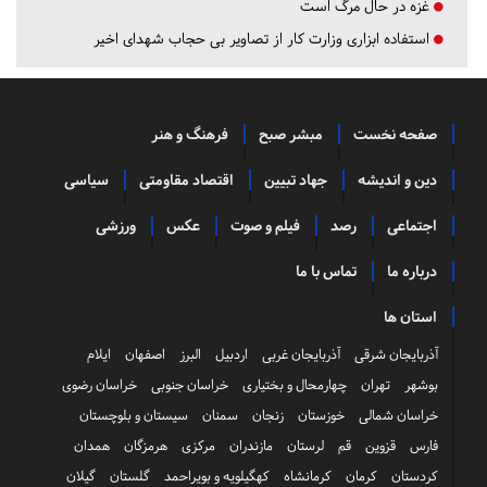
غزه در حال مرگ است
استفاده ابزاری وزارت کار از تصاویر بی حجاب شهدای اخیر
صفحه نخست
مبشر صبح
فرهنگ و هنر
دین و اندیشه
جهاد تبیین
اقتصاد مقاومتی
سیاسی
اجتماعی
رصد
فیلم و صوت
عکس
ورزشی
درباره ما
تماس با ما
استان ها
آذربایجان شرقی
آذربایجان غربی
اردبیل
البرز
اصفهان
ایلام
بوشهر
تهران
چهارمحال و بختیاری
خراسان جنوبی
خراسان رضوی
خراسان شمالی
خوزستان
زنجان
سمنان
سیستان و بلوچستان
فارس
قزوین
قم
لرستان
مازندران
مرکزی
هرمزگان
همدان
کردستان
کرمان
کرمانشاه
کهگیلویه و بویراحمد
گلستان
گیلان