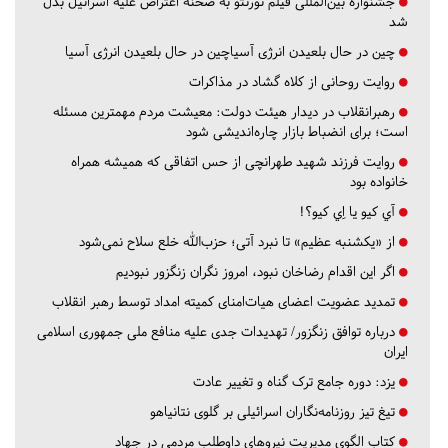
جشنواره بین‌المللی فیلم تورنتو به صحنه اعتراض علیه اسرائیل بدل
شد
چین در حال بلعیدن انرژی آسیاچین در حال بلعیدن انرژی آسیا
روایت روحانی از کلاه گشاد در مذاکرات
رهبرانقلاب در دیدار هیئت دولت: معیشت مردم مهمترین مسئله
است؛ برای انضباط بازار چاره‌اندیشی شود
روایت فرزند شهید طهرانچی از حس اتفاقی که همیشه همراه
خانواده بود
آي كيو يا اِي كيو؟!
از «یکشنبه عظیم» تا نبرد آتی؛ حزب‌الله خلع سلاح نمی‌شود
اگر این اقدام رضاخان نبود، امروز نگران زنگزور نبودیم
تمدید عضویت اعضای هیات‌امنای کمیته امداد توسط رهبر انقلاب
درباره توافق زنگزور/ تهدیدات جدی علیه منافع ملی جمهوری اسلامی
ایران
یزد:
دوره جامع ترک گناه و تغییر عادت
تیغ تیز روزنامه‌نگاران اسرائیلی بر گلوی نتانیاهو
کتاب الگوی مدیریت نیروهای داوطلب مردمی در جهاد