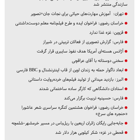
سازندگی منتشر شد
تهران:
آموزش مهارت‌های حیاتی برای نجات جان+تصویر
خراسان رضوی:
فراخوان ایده و طرح فیلم‌نامه معلم دوست‌داشتنی
قزوین:
غزه غذا ندارد
فارس:
گزارش تصویری از فعالان تربیتی در شیراز
آژانس هسته‌ای آمریکا هدف نفوذ سایبری قرار گرفت
سخنی دوستانه با آقای عراقچی
ابعاد ناگوار حمله به زندان اوین از قاب اینترنشنال و BBC فارسی
البرز:
بازدید میدانی از تولید فیلم‌های خرده‌روایت داستانی
استادان دانشگاهی که کارگر ساده ساختمانی شدند
فارس:
حسینیه تربیت برگزار می‌کند
خراسان رضوی:
فراخوان هشتمین کنگره سراسری شعر عاشورا
«حنجره های سرخ»
جابه‌جایی رایگان زائران اربعین با ریل‌باس در مسیر خرمشهر-شلمچه
قحطی در غزه؛ شکر کیلویی هزار دلار شد