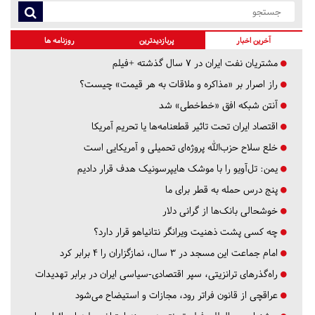
آخرین اخبار
پربازدیدترین
روزنامه ها
مشتریان نفت ایران در ۷ سال گذشته +فیلم
راز اصرار بر «مذاکره و ملاقات به هر قیمت» چیست؟
آنتن شبکه افق «خط‌خطی» شد
اقتصاد ایران تحت تاثیر قطعنامه‌ها یا تحریم‌ آمریکا
خلع سلاح حزب‌الله پروژه‌ای تحمیلی و آمریکایی است
یمن: تل‌آویو را با موشک هایپرسونیک هدف قرار دادیم
پنج درس‌ حمله به قطر برای ما
خوشحالی بانک‌ها از گرانی دلار
چه کسی پشت ذهنیت ویرانگر نتانیاهو قرار دارد؟
امام جماعت این مسجد در ۳ سال، نمازگزاران را ۴ برابر کرد
راه‌گذرهای ترانزیتی، سپر اقتصادی-سیاسی ایران در برابر تهدیدات
عراقچی از قانون فراتر رود، مجازات و استیضاح می‌شود