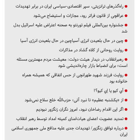
راه‌گذرهای ترانزیتی، سپر اقتصادی-سیاسی ایران در برابر تهدیدات
عراقچی از قانون فراتر رود، مجازات و استیضاح می‌شود
جشنواره بین‌المللی فیلم تورنتو به صحنه اعتراض علیه اسرائیل بدل
شد
چین در حال بلعیدن انرژی آسیاچین در حال بلعیدن انرژی آسیا
روایت روحانی از کلاه گشاد در مذاکرات
رهبرانقلاب در دیدار هیئت دولت: معیشت مردم مهمترین مسئله
است؛ برای انضباط بازار چاره‌اندیشی شود
روایت فرزند شهید طهرانچی از حس اتفاقی که همیشه همراه
خانواده بود
آي كيو يا اِي كيو؟!
از «یکشنبه عظیم» تا نبرد آتی؛ حزب‌الله خلع سلاح نمی‌شود
اگر این اقدام رضاخان نبود، امروز نگران زنگزور نبودیم
تمدید عضویت اعضای هیات‌امنای کمیته امداد توسط رهبر انقلاب
درباره توافق زنگزور/ تهدیدات جدی علیه منافع ملی جمهوری اسلامی
ایران