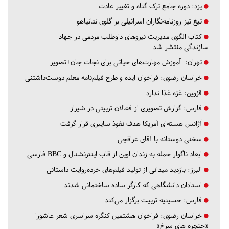
یزد:
دوره جامع ترک گناه و تغییر عادت
تیغ تیز روزنامه‌نگاران اسرائیلی بر گلوی نتانیاهو
کتاب الگوی مدیریت نیروهای داوطلب مردمی در جهاد
سازندگی منتشر شد
تهران:
آموزش مهارت‌های حیاتی برای نجات جان+تصویر
خراسان رضوی:
فراخوان ایده و طرح فیلم‌نامه معلم دوست‌داشتنی
قزوین:
غزه غذا ندارد
فارس:
گزارش تصویری از فعالان تربیتی در شیراز
آژانس هسته‌ای آمریکا هدف نفوذ سایبری قرار گرفت
سخنی دوستانه با آقای عراقچی
ابعاد ناگوار حمله به زندان اوین از قاب اینترنشنال و BBC فارسی
البرز:
بازدید میدانی از تولید فیلم‌های خرده‌روایت داستانی
استادان دانشگاهی که کارگر ساده ساختمانی شدند
فارس:
حسینیه تربیت برگزار می‌کند
خراسان رضوی:
فراخوان هشتمین کنگره سراسری شعر عاشورا
«حنجره های سرخ»