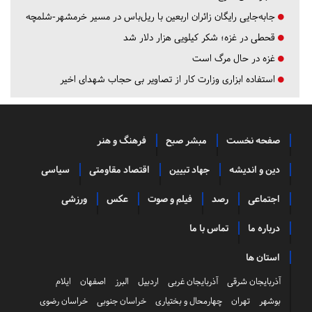
جابه‌جایی رایگان زائران اربعین با ریل‌باس در مسیر خرمشهر-شلمچه
قحطی در غزه؛ شکر کیلویی هزار دلار شد
غزه در حال مرگ است
استفاده ابزاری وزارت کار از تصاویر بی حجاب شهدای اخیر
صفحه نخست
مبشر صبح
فرهنگ و هنر
دین و اندیشه
جهاد تبیین
اقتصاد مقاومتی
سیاسی
اجتماعی
رصد
فیلم و صوت
عکس
ورزشی
درباره ما
تماس با ما
استان ها
آذربایجان شرقی
آذربایجان غربی
اردبیل
البرز
اصفهان
ایلام
بوشهر
تهران
چهارمحال و بختیاری
خراسان جنوبی
خراسان رضوی