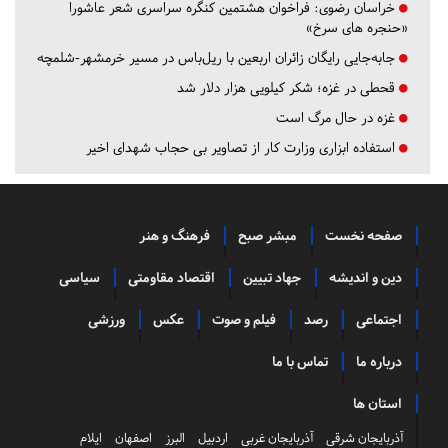
خراسان رضوی:
فراخوان هشتمین کنگره سراسری شعر عاشورا
«حنجره های سرخ»
جابه‌جایی رایگان زائران اربعین با ریل‌باس در مسیر خرمشهر-شلمچه
قحطی در غزه؛ شکر کیلویی هزار دلار شد
غزه در حال مرگ است
استفاده ابزاری وزارت کار از تصاویر بی حجاب شهدای اخیر
صفحه نخست
مبشر صبح
فرهنگ و هنر
دین و اندیشه
جهاد تبیین
اقتصاد مقاومتی
سیاسی
اجتماعی
رصد
فیلم و صوت
عکس
ورزشی
درباره ما
تماس با ما
استان ها
آذربایجان شرقی
آذربایجان غربی
اردبیل
البرز
اصفهان
ایلام