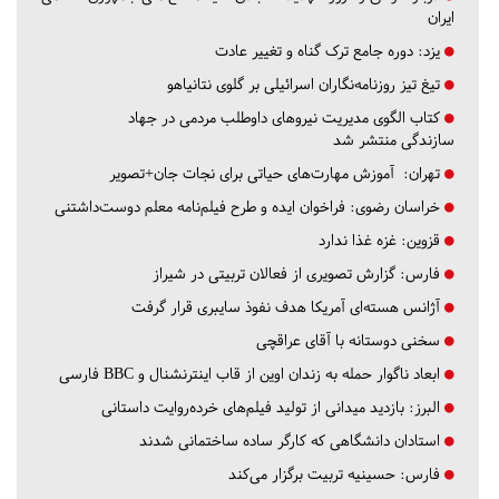
ایران
یزد:
دوره جامع ترک گناه و تغییر عادت
تیغ تیز روزنامه‌نگاران اسرائیلی بر گلوی نتانیاهو
کتاب الگوی مدیریت نیروهای داوطلب مردمی در جهاد
سازندگی منتشر شد
تهران:
آموزش مهارت‌های حیاتی برای نجات جان+تصویر
خراسان رضوی:
فراخوان ایده و طرح فیلم‌نامه معلم دوست‌داشتنی
قزوین:
غزه غذا ندارد
فارس:
گزارش تصویری از فعالان تربیتی در شیراز
آژانس هسته‌ای آمریکا هدف نفوذ سایبری قرار گرفت
سخنی دوستانه با آقای عراقچی
ابعاد ناگوار حمله به زندان اوین از قاب اینترنشنال و BBC فارسی
البرز:
بازدید میدانی از تولید فیلم‌های خرده‌روایت داستانی
استادان دانشگاهی که کارگر ساده ساختمانی شدند
فارس:
حسینیه تربیت برگزار می‌کند