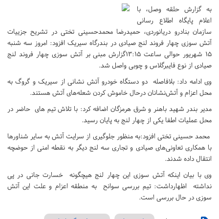
به گزارش حلقه وصل، با
اعلام پایگاه اطلاع رسانی
سازمان بنادرو دریانوردی، حمیدرضا محمدحسینی تختی در تشریح جزییات
آتش سوزی چهار فروند لنج صیادی در بندرگاه سیریک افزود: امروز سه شنبه
۱۵ شهریور حوالی ساعت ۱۳:۱۵گزارش مبنی بر آتش سوزی چهار فروند لنج
صیادی از نوع فایبرگلاس و چوبی واصل شد.
وی ادامه داد: بلافاصله دو دستگاه خودرو آتش نشانی از سیریک و گروگ به
محل اعزام و آتش‌نشانان درحال خاموش کردن شعله‌های آتش هستند.
مدیر بندر شهید باهنر و شرق هرمزگان اضافه کرد: با تلاش تیم های حاضر در
محل عملیات اطفا یکی از چهار لنج‌ به پایان رسید.
محمد حسینی تختی افزود:به منظور جلوگیری از سرایت آتش به سایر شناورها
با همکاری تعاونی‌های صیادی و تجاری سه لنج دیگر به نقطه امنی از حوضچه
انتقال داده شدند.
وی با بیان اینکه آتش سوزی این چهار لنج هیچگونه خسارت جانی در پی
نداشته اظهارداشت: تیم بررسی سوانح به منطقه اعزام و علت این آتش
سوزی در حال بررسی است.