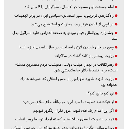
امام جماعت این مسجد در ۳ سال، نمازگزاران را ۴ برابر کرد
راه‌گذرهای ترانزیتی، سپر اقتصادی-سیاسی ایران در برابر تهدیدات
عراقچی از قانون فراتر رود، مجازات و استیضاح می‌شود
جشنواره بین‌المللی فیلم تورنتو به صحنه اعتراض علیه اسرائیل بدل
شد
چین در حال بلعیدن انرژی آسیاچین در حال بلعیدن انرژی آسیا
روایت روحانی از کلاه گشاد در مذاکرات
رهبرانقلاب در دیدار هیئت دولت: معیشت مردم مهمترین مسئله
است؛ برای انضباط بازار چاره‌اندیشی شود
روایت فرزند شهید طهرانچی از حس اتفاقی که همیشه همراه
خانواده بود
آي كيو يا اِي كيو؟!
از «یکشنبه عظیم» تا نبرد آتی؛ حزب‌الله خلع سلاح نمی‌شود
اگر این اقدام رضاخان نبود، امروز نگران زنگزور نبودیم
تمدید عضویت اعضای هیات‌امنای کمیته امداد توسط رهبر انقلاب
درباره توافق زنگزور/ تهدیدات جدی علیه منافع ملی جمهوری اسلامی