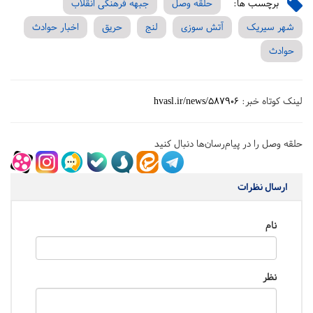
برچسب ها:
حلقه وصل
جبهه فرهنگی انقلاب
شهر سیریک
آتش سوزی
لنج
حریق
اخبار حوادث
حوادث
لینک کوتاه خبر:
hvasl.ir/news/587906
حلقه وصل را در پیام‌رسان‌ها دنبال کنید
ارسال نظرات
نام
نظر