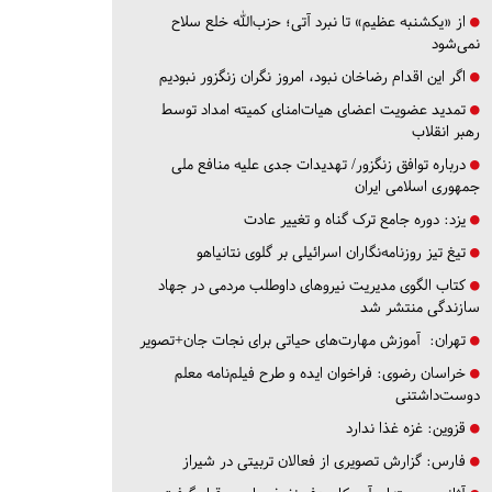
از «یکشنبه عظیم» تا نبرد آتی؛ حزب‌الله خلع سلاح
نمی‌شود
اگر این اقدام رضاخان نبود، امروز نگران زنگزور نبودیم
تمدید عضویت اعضای هیات‌امنای کمیته امداد توسط
رهبر انقلاب
درباره توافق زنگزور/ تهدیدات جدی علیه منافع ملی
جمهوری اسلامی ایران
یزد:
دوره جامع ترک گناه و تغییر عادت
تیغ تیز روزنامه‌نگاران اسرائیلی بر گلوی نتانیاهو
کتاب الگوی مدیریت نیروهای داوطلب مردمی در جهاد
سازندگی منتشر شد
تهران:
آموزش مهارت‌های حیاتی برای نجات جان+تصویر
خراسان رضوی:
فراخوان ایده و طرح فیلم‌نامه معلم
دوست‌داشتنی
قزوین:
غزه غذا ندارد
فارس:
گزارش تصویری از فعالان تربیتی در شیراز