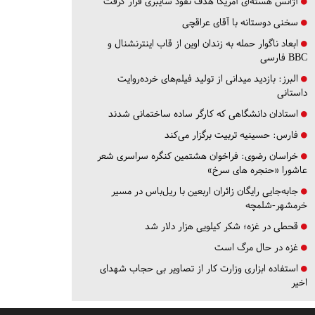
آژانس هسته‌ای آمریکا هدف نفوذ سایبری قرار گرفت
سخنی دوستانه با آقای عراقچی
ابعاد ناگوار حمله به زندان اوین از قاب اینترنشنال و
BBC فارسی
البرز:
بازدید میدانی از تولید فیلم‌های خرده‌روایت
داستانی
استادان دانشگاهی که کارگر ساده ساختمانی شدند
فارس:
حسینیه تربیت برگزار می‌کند
خراسان رضوی:
فراخوان هشتمین کنگره سراسری شعر
عاشورا «حنجره های سرخ»
جابه‌جایی رایگان زائران اربعین با ریل‌باس در مسیر
خرمشهر-شلمچه
قحطی در غزه؛ شکر کیلویی هزار دلار شد
غزه در حال مرگ است
استفاده ابزاری وزارت کار از تصاویر بی حجاب شهدای
اخیر