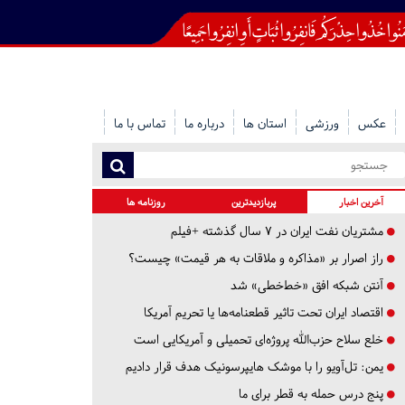
عکس
ورزشی
استان ها
درباره ما
تماس با ما
آخرین اخبار
پربازدیدترین
روزنامه ها
مشتریان نفت ایران در ۷ سال گذشته +فیلم
راز اصرار بر «مذاکره و ملاقات به هر قیمت» چیست؟
آنتن شبکه افق «خط‌خطی» شد
اقتصاد ایران تحت تاثیر قطعنامه‌ها یا تحریم‌ آمریکا
خلع سلاح حزب‌الله پروژه‌ای تحمیلی و آمریکایی است
یمن: تل‌آویو را با موشک هایپرسونیک هدف قرار دادیم
پنج درس‌ حمله به قطر برای ما