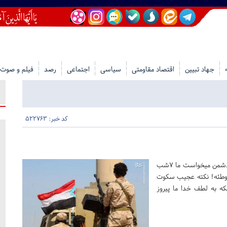
جهاد تبیین
اقتصاد مقاومتی
سیاسی
اجتماعی
رصد
فیلم و صوت
کد خبر: 522763
به گزارش حلقه وصل، یک کاربر فضای مجازی در توییتر نوشت: ‏دشمن میخواست ما ۷شب
داد. ۷سال یمن در زندان توطئه! نکته عجیب سکوت
که به لطف خدا ما پیروز