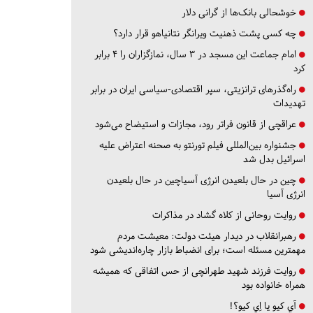
خوشحالی بانک‌ها از گرانی دلار
چه کسی پشت ذهنیت ویرانگر نتانیاهو قرار دارد؟
امام جماعت این مسجد در ۳ سال، نمازگزاران را ۴ برابر
کرد
راه‌گذرهای ترانزیتی، سپر اقتصادی-سیاسی ایران در برابر
تهدیدات
عراقچی از قانون فراتر رود، مجازات و استیضاح می‌شود
جشنواره بین‌المللی فیلم تورنتو به صحنه اعتراض علیه
اسرائیل بدل شد
چین در حال بلعیدن انرژی آسیاچین در حال بلعیدن
انرژی آسیا
روایت روحانی از کلاه گشاد در مذاکرات
رهبرانقلاب در دیدار هیئت دولت: معیشت مردم
مهمترین مسئله است؛ برای انضباط بازار چاره‌اندیشی شود
روایت فرزند شهید طهرانچی از حس اتفاقی که همیشه
همراه خانواده بود
آي كيو يا اِي كيو؟!