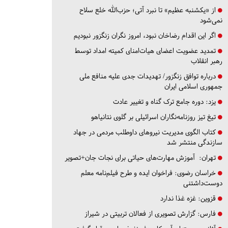
از «یکشنبه عظیم» تا نبرد آتی؛ حزب‌الله خلع سلاح
نمی‌شود
اگر این اقدام رضاخان نبود، امروز نگران زنگزور نبودیم
تمدید عضویت اعضای هیات‌امنای کمیته امداد توسط
رهبر انقلاب
درباره توافق زنگزور/ تهدیدات جدی علیه منافع ملی
جمهوری اسلامی ایران
یزد:
دوره جامع ترک گناه و تغییر عادت
تیغ تیز روزنامه‌نگاران اسرائیلی بر گلوی نتانیاهو
کتاب الگوی مدیریت نیروهای داوطلب مردمی در جهاد
سازندگی منتشر شد
تهران:
آموزش مهارت‌های حیاتی برای نجات جان+تصویر
خراسان رضوی:
فراخوان ایده و طرح فیلم‌نامه معلم
دوست‌داشتنی
قزوین:
غزه غذا ندارد
فارس:
گزارش تصویری از فعالان تربیتی در شیراز