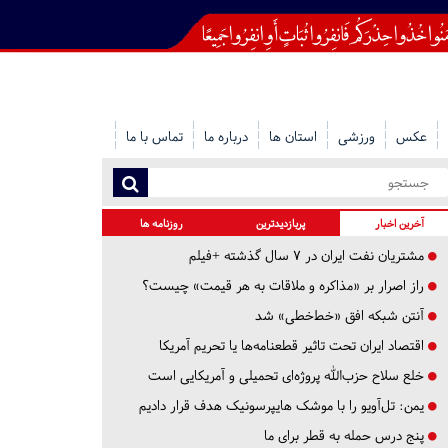
عکس
ورزشی
استان ها
درباره ما
تماس با ما
آخرین اخبار
پربازدیدترین
روزنامه ها
مشتریان نفت ایران در ۷ سال گذشته +فیلم
راز اصرار بر «مذاکره و ملاقات به هر قیمت» چیست؟
آنتن شبکه افق «خط‌خطی» شد
اقتصاد ایران تحت تاثیر قطعنامه‌ها یا تحریم‌ آمریکا
خلع سلاح حزب‌الله پروژه‌ای تحمیلی و آمریکایی است
یمن: تل‌آویو را با موشک هایپرسونیک هدف قرار دادیم
پنج درس‌ حمله به قطر برای ما