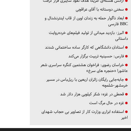
آژانس هسته‌ای آمریکا هدف نفوذ سایبری قرار گرفت
سخنی دوستانه با آقای عراقچی
ابعاد ناگوار حمله به زندان اوین از قاب اینترنشنال و
BBC فارسی
البرز:
بازدید میدانی از تولید فیلم‌های خرده‌روایت
داستانی
استادان دانشگاهی که کارگر ساده ساختمانی شدند
فارس:
حسینیه تربیت برگزار می‌کند
خراسان رضوی:
فراخوان هشتمین کنگره سراسری شعر
عاشورا «حنجره های سرخ»
جابه‌جایی رایگان زائران اربعین با ریل‌باس در مسیر
خرمشهر-شلمچه
قحطی در غزه؛ شکر کیلویی هزار دلار شد
غزه در حال مرگ است
استفاده ابزاری وزارت کار از تصاویر بی حجاب شهدای
اخیر