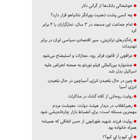
خوشحالی بانک‌ها از گرانی دلار
چه کسی پشت ذهنیت ویرانگر نتانیاهو قرار دارد؟
امام جماعت این مسجد در ۳ سال، نمازگزاران را ۴ برابر
کرد
راه‌گذرهای ترانزیتی، سپر اقتصادی-سیاسی ایران در برابر
تهدیدات
عراقچی از قانون فراتر رود، مجازات و استیضاح می‌شود
جشنواره بین‌المللی فیلم تورنتو به صحنه اعتراض علیه
اسرائیل بدل شد
چین در حال بلعیدن انرژی آسیاچین در حال بلعیدن
انرژی آسیا
روایت روحانی از کلاه گشاد در مذاکرات
رهبرانقلاب در دیدار هیئت دولت: معیشت مردم
مهمترین مسئله است؛ برای انضباط بازار چاره‌اندیشی شود
روایت فرزند شهید طهرانچی از حس اتفاقی که همیشه
همراه خانواده بود
آي كيو يا اِي كيو؟!