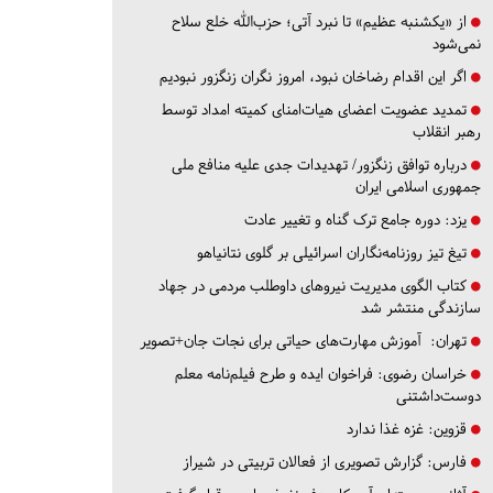
از «یکشنبه عظیم» تا نبرد آتی؛ حزب‌الله خلع سلاح
نمی‌شود
اگر این اقدام رضاخان نبود، امروز نگران زنگزور نبودیم
تمدید عضویت اعضای هیات‌امنای کمیته امداد توسط
رهبر انقلاب
درباره توافق زنگزور/ تهدیدات جدی علیه منافع ملی
جمهوری اسلامی ایران
یزد:
دوره جامع ترک گناه و تغییر عادت
تیغ تیز روزنامه‌نگاران اسرائیلی بر گلوی نتانیاهو
کتاب الگوی مدیریت نیروهای داوطلب مردمی در جهاد
سازندگی منتشر شد
تهران:
آموزش مهارت‌های حیاتی برای نجات جان+تصویر
خراسان رضوی:
فراخوان ایده و طرح فیلم‌نامه معلم
دوست‌داشتنی
قزوین:
غزه غذا ندارد
فارس:
گزارش تصویری از فعالان تربیتی در شیراز