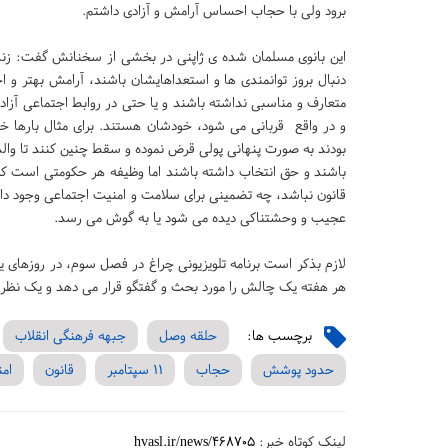
برود ولی با حجاب احساس آرامش و آزادی داشتم.
این بانوی مسلمان شده ی ژاپنی در بخشی از سخنانش گفت: زنان 
دنبال بروز توانمندی ها و استعداهایشان باشند، آرامش بهتر و 
متعارف و مناسبی نداشته باشند و یا حتی در روابط اجتماعی آزاد
و در واقع قربانی می شود، خودشان هستند. برای مثال بارها خ
بودند به صورت پنهانی پولی قرض نموده و سقط چنین کنند تا وال
باشند و حق انتخاب داشته باشند اما وظیفه هر حکومتی است که ب
قانون نباشد، چه تضمینی برای سلامت و امنیت اجتماعی وجود دا
عجیب و وحشتناکی دیده می شود یا به گوش می رسد.
هر هفته یک چالش را مورد بحث و گفتگو قرار می دهد و یک نظر
برچسب ها:
حلقه وصل
جبهه فرهنگی انقلاب
حدود پوشش
حجاب
11 سپتامبر
قانون
ام
لینک کوتاه خبر:
hvasl.ir/news/468705