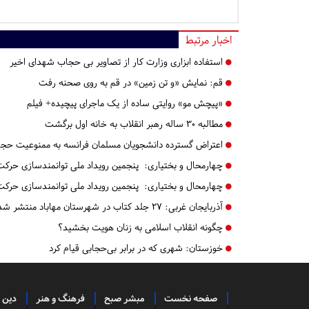
اخبار مرتبط
استفاده ابزاری وزارت کار از تصاویر بی حجاب شهدای اخیر
قم:
​​​​​​​نمایش «و تن زمین» در قم به روی صحنه رفت
«پیچش مو» روایتی ساده از یک ماجرای پیچیده+ فیلم
مطالبه ۳۰ ساله رهبر انقلاب به خانه اول برگشت
اعتراض گسترده دانشجویان مسلمان فرانسه به ممنوعیت حج
چهارمحال و بختیاری:
پنجمین رویداد ملی توانمندسازی حرکت 
چهارمحال و بختیاری:
پنجمین رویداد ملی توانمندسازی حرکت 
آذربایجان غربی:
۲۷ جلد کتاب در شهرستان مهاباد منتشر شد
چگونه انقلاب اسلامی به زنان هویت بخشید؟
خوزستان:
شهری که در برابر بی‌حجابی قیام کرد
صفحه نخست
مبشر صبح
فرهنگ و هنر
دین 