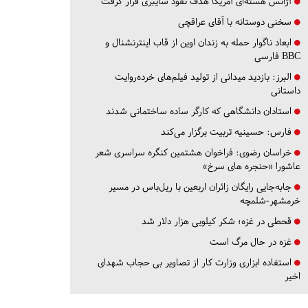
آژانس هسته‌ای آمریکا هدف نفوذ سایبری قرار گرفت
سخنی دوستانه با آقای عراقچی
ابعاد ناگوار حمله به زندان اوین از قاب اینترنشنال و
BBC فارسی
البرز:
بازدید میدانی از تولید فیلم‌های خرده‌روایت
داستانی
استادان دانشگاهی که کارگر ساده ساختمانی شدند
فارس:
حسینیه تربیت برگزار می‌کند
خراسان رضوی:
فراخوان هشتمین کنگره سراسری شعر
عاشورا «حنجره های سرخ»
جابه‌جایی رایگان زائران اربعین با ریل‌باس در مسیر
خرمشهر-شلمچه
قحطی در غزه؛ شکر کیلویی هزار دلار شد
غزه در حال مرگ است
استفاده ابزاری وزارت کار از تصاویر بی حجاب شهدای
اخیر