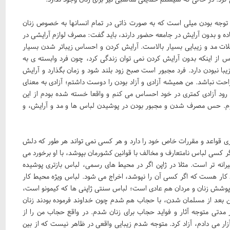
توجه بودن میلی است که به صورت ذاتی در تمام انسانها به خصوص زنان
اده و بدون آرایش در جامعه حضور دارند، باید گفت: مصرف لوازم آرایشی در
لات مد و زیبایی بسیار بالاست. آرایش کردن و احساس زیباتر شدن بسیار
 از اینکه بدون آرایش کردن نمی توان زندگی کرد، چون فرد وابسته ی به
ا نبودن دارد. فرد مجبور است صبح زود بلند شود و زمان بگذارد و آرایش
حت نباشد. من همیشه آزادی و آزاد بودن را دوست داشتم؛ آزادی به معنای
رود آزادی کمتری در خود احساس می کنم و واقعا خسته شده بودم از این
 حس مصرف شدن و مجبور بودن در پوشیدن لباس ها و مد و آرایش، و
وری قواعد و مقررات خاص خود را دارد و هر کسی نمی تواند هر طور که دلش
گر کسی لباس نامتعارف و مخالف با قوانین کشورمان بپوشد، با او برخورد می
انه تر است. مثلا در ژاپن اگر در محیط های رسمی، لباس بازتری پوشیده
یط کار هست که اگر کسی آن را نپوشد، اخراج می شود. لباس ویژه محیط کار
ی پوشش زنان و مردان هم عادی است؛ لباس سنتی ژاپنی ها که کیمونو است،
 بعد از مسلمان شدن، با حجاب هم شدم چون خداوند فرموده بودند زنان
مدتی متوجه آثار و فواید حجاب برای زنان شدم. در واقع حجاب من را از
ار می دادم، آزاد کرد. متوجه شدم زیبایی واقعی در ظاهر نیست که از بین