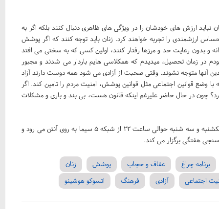
نباید ارزش های خودشان را در ویژگی های ظاهری دنبال کنند بلکه اگر به
احساس ارزشمندی را تجربه خواهند کرد. زنان باید توجه کنند که اگر پوشش
انه و بدون رعایت حد و مرزها رفتار کنند، اولین کسی که به سختی می افتد
ودم در زمان تحصیل، میدیدم که همکلاسی هایم باردار می شدند و مجبور
دین آنها متوجه نشوند. وقتی صحبت از آزادی می شود همه دوست دارند آزاد
ا وضع قوانین اجتماعی مثل قوانین پوشش، امنیت مردم را تامین کند. اگر
رد؟ چون در حال حاضر علیرغم اینکه قانون هست، بی بند و باری و مشکلات
لازم بذکر است برنامه تلویزیونی چراغ در فصل سوم، در روزهای یکشنبه و سه شنبه حوالی ساعت 22 از شبکه 5 سیما به روی آنتن می رود و
سنجی هفتگی برگزار می کند.
برنامه چراغ
عفاف و حجاب
پوشش
زنان
نیت اجتماعی
آزادی
فرهنگ
اتسوکو هوشینو