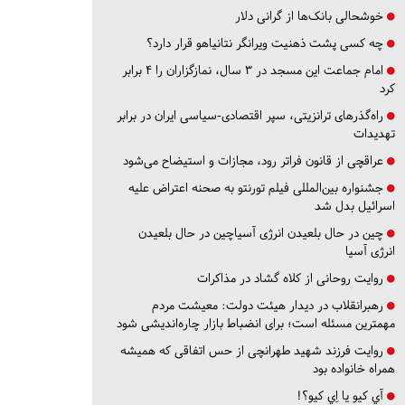
خوشحالی بانک‌ها از گرانی دلار
چه کسی پشت ذهنیت ویرانگر نتانیاهو قرار دارد؟
امام جماعت این مسجد در ۳ سال، نمازگزاران را ۴ برابر
کرد
راه‌گذرهای ترانزیتی، سپر اقتصادی-سیاسی ایران در برابر
تهدیدات
عراقچی از قانون فراتر رود، مجازات و استیضاح می‌شود
جشنواره بین‌المللی فیلم تورنتو به صحنه اعتراض علیه
اسرائیل بدل شد
چین در حال بلعیدن انرژی آسیاچین در حال بلعیدن
انرژی آسیا
روایت روحانی از کلاه گشاد در مذاکرات
رهبرانقلاب در دیدار هیئت دولت: معیشت مردم
مهمترین مسئله است؛ برای انضباط بازار چاره‌اندیشی شود
روایت فرزند شهید طهرانچی از حس اتفاقی که همیشه
همراه خانواده بود
آي كيو يا اِي كيو؟!