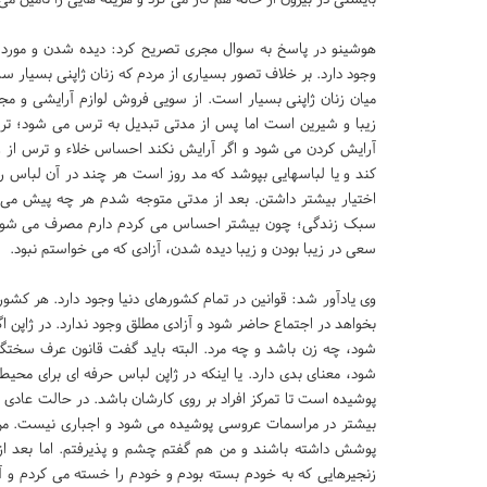
هوشینو در پاسخ به سوال مجری تصریح کرد: دیده شدن و مورد 
وجود دارد. بر خلاف تصور بسیاری از مردم که زنان ژاپنی بسیار س
میان زنان ژاپنی بسیار است. از سویی فروش لوازم آرایشی و مج
زیبا و شیرین است اما پس از مدتی تبدیل به ترس می شود؛ ترس
آرایش کردن می شود و اگر آرایش نکند احساس خلاء و ترس از زیب
کند و یا لباسهایی بپوشد که مد روز است هر چند در آن لباس را
اختیار بیشتر داشتن. بعد از مدتی متوجه شدم هر چه پیش می 
سبک زندگی؛ چون بیشتر احساس می کردم دارم مصرف می شوم.
سعی در زیبا بودن و زیبا دیده شدن، آزادی که می خواستم نبود.
وی یادآور شد: قوانین در تمام کشورهای دنیا وجود دارد. هر کش
بخواهد در اجتماع حاضر شود و آزادی مطلق وجود ندارد. در ژاپن ا
شود، چه زن باشد و چه مرد. البته باید گفت قانون عرف سختگیر
شود، معنای بدی دارد. یا اینکه در ژاپن لباس حرفه ای برای مح
پوشیده است تا تمرکز افراد بر روی کارشان باشد. در حالت عاد
بیشتر در مراسمات عروسی پوشیده می شود و اجباری نیست. من
پوشش داشته باشند و من هم گفتم چشم و پذیرفتم. اما بعد از 
زنجیرهایی که به خودم بسته بودم و خودم را خسته می کردم و آز