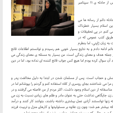
جاری میزبان «اتسوکو هوشینو» بانوی مسلمان شده ژاپنی که پس از حادثه ی 11 سپتامبر
ز وقوع آن حادثه دائم از رسانه ها می
ن اسلام بسیار خطرناک
ی کنم. در پی تحقیقات و
طریق کتب عمومی که در
 زبان ژاپنی، اما بنظرم
تم ادامه دادم و به نتایج بسیار خوبی هم رسیدم و توانستم اطلاعات قانع
از جمله هدف و معنای زندگی است. من بسیار به مسئله ی معنای زندگی می
د آن سوال کرده بودم اما هیچ کس جواب قانع کننده ای نداده بود، اما در دین
»
شش و حجاب است. پس از مسلمان شدن در ابتدا به دلیل مخالفت پدر و
را می شناختند بجای روسری از کلاه استفاده کنم و گردنم را بپوشانم اما در
تاسفانه از دین اسلام وجود داشت، اکثر مردم از من فاصله می گرفتند و در
ن زن جایگاهی نداشت حتی به عنوان مادر و ظلم های زیادی نسبت به زن می
زنها توانستند آزادی عمل بیشتری داشته باشند، بتوانند کار کنند و درآمد
که بیشتر هم شد؛ چون زن علاوه بر مسئولیتها و کارهای منزل و تربیت فرزند
ی کرد. در حالی که سیستم حمایتی مناسبی نیز برای زنان وجود ندارد.