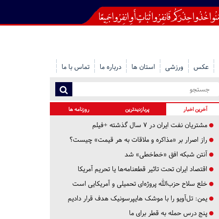
عکس
ورزشی
استان ها
درباره ما
تماس با ما
آخرین اخبار
پربازدیدترین
روزنامه ها
مشتریان نفت ایران در ۷ سال گذشته +فیلم
راز اصرار بر «مذاکره و ملاقات به هر قیمت» چیست؟
آنتن شبکه افق «خط‌خطی» شد
اقتصاد ایران تحت تاثیر قطعنامه‌ها یا تحریم‌ آمریکا
خلع سلاح حزب‌الله پروژه‌ای تحمیلی و آمریکایی است
یمن: تل‌آویو را با موشک هایپرسونیک هدف قرار دادیم
پنج درس‌ حمله به قطر برای ما