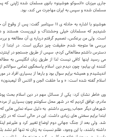
مسلمان شده و سپس به ایران مهاجرت می کند، بود.
هوشینو با اشاره به حادثه ی 11 سپتامبر گفت: پس ا
شنیدیم که مسلمانان خیلی وحشتناک و تروریست هستند و دی
است. ولی من برعکس، تصمیم گرفتم درباره ی آن مطالعه و بررس
بررسی ها متوجه شدم حقیقت چیز دیگری است. در ابتدا از 
دسترس داشتم مطالعاتی کردم، سپس از طریق جستجو در اینترنت به
می رسید اینها کافی نیست لذا از طریق زبان انگلیسی به مطالعا
کننده ای بیابم؛ چون دیدم دین اسلام پاسخگوی تمامی سوالاتم 
اندیشیدم و همیشه برایم سوال بود و بارها از بسیاری افراد در مور
اسلام گفته شده است: « و ما خلقت الجن و الانس الّا لیعبدون
وی خاطر نشان کرد: یکی از مسائل مهم در دین اسلام بحث پو
مادرم، توافق کردیم که در شهر محل سکونتم چون بسیاری از مردم م
شهرهای دیگر حجاب ِروسری داشتم. به دلیل سیاه نمایی هایی که م
ابتدا برایم سختی های زیادی داشت. این در حالی است که در ژاپ
شد. ولی بعد از جنگ جهانی دوم اوضاع تغییر کرد و علیرغم اینکه 
داشته باشند، با این وجود، ظلم نسبت به زنان نه تنها کم نشد بل
بایستی در بیرون از خانه هم کار می کرد و هزینه هایی را تامین م