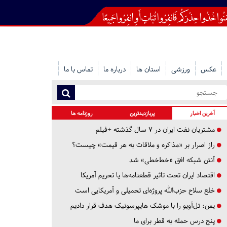
عکس
ورزشی
استان ها
درباره ما
تماس با ما
آخرین اخبار
پربازدیدترین
روزنامه ها
مشتریان نفت ایران در ۷ سال گذشته +فیلم
راز اصرار بر «مذاکره و ملاقات به هر قیمت» چیست؟
آنتن شبکه افق «خط‌خطی» شد
اقتصاد ایران تحت تاثیر قطعنامه‌ها یا تحریم‌ آمریکا
خلع سلاح حزب‌الله پروژه‌ای تحمیلی و آمریکایی است
یمن: تل‌آویو را با موشک هایپرسونیک هدف قرار دادیم
پنج درس‌ حمله به قطر برای ما