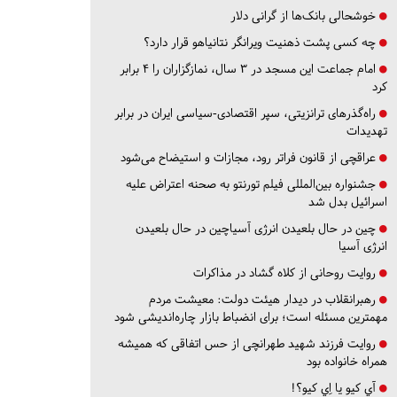
خوشحالی بانک‌ها از گرانی دلار
چه کسی پشت ذهنیت ویرانگر نتانیاهو قرار دارد؟
امام جماعت این مسجد در ۳ سال، نمازگزاران را ۴ برابر
کرد
راه‌گذرهای ترانزیتی، سپر اقتصادی-سیاسی ایران در برابر
تهدیدات
عراقچی از قانون فراتر رود، مجازات و استیضاح می‌شود
جشنواره بین‌المللی فیلم تورنتو به صحنه اعتراض علیه
اسرائیل بدل شد
چین در حال بلعیدن انرژی آسیاچین در حال بلعیدن
انرژی آسیا
روایت روحانی از کلاه گشاد در مذاکرات
رهبرانقلاب در دیدار هیئت دولت: معیشت مردم
مهمترین مسئله است؛ برای انضباط بازار چاره‌اندیشی شود
روایت فرزند شهید طهرانچی از حس اتفاقی که همیشه
همراه خانواده بود
آي كيو يا اِي كيو؟!