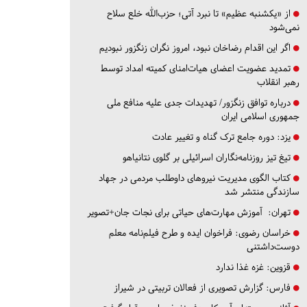
از «یکشنبه عظیم» تا نبرد آتی؛ حزب‌الله خلع سلاح
نمی‌شود
اگر این اقدام رضاخان نبود، امروز نگران زنگزور نبودیم
تمدید عضویت اعضای هیات‌امنای کمیته امداد توسط
رهبر انقلاب
درباره توافق زنگزور/ تهدیدات جدی علیه منافع ملی
جمهوری اسلامی ایران
یزد:
دوره جامع ترک گناه و تغییر عادت
تیغ تیز روزنامه‌نگاران اسرائیلی بر گلوی نتانیاهو
کتاب الگوی مدیریت نیروهای داوطلب مردمی در جهاد
سازندگی منتشر شد
تهران:
آموزش مهارت‌های حیاتی برای نجات جان+تصویر
خراسان رضوی:
فراخوان ایده و طرح فیلم‌نامه معلم
دوست‌داشتنی
قزوین:
غزه غذا ندارد
فارس:
گزارش تصویری از فعالان تربیتی در شیراز