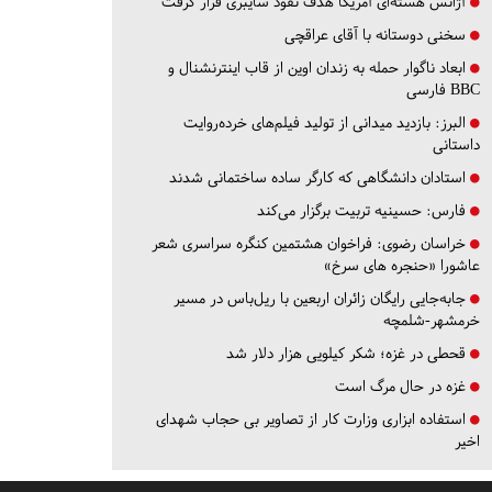
آژانس هسته‌ای آمریکا هدف نفوذ سایبری قرار گرفت
سخنی دوستانه با آقای عراقچی
ابعاد ناگوار حمله به زندان اوین از قاب اینترنشنال و
BBC فارسی
البرز:
بازدید میدانی از تولید فیلم‌های خرده‌روایت
داستانی
استادان دانشگاهی که کارگر ساده ساختمانی شدند
فارس:
حسینیه تربیت برگزار می‌کند
خراسان رضوی:
فراخوان هشتمین کنگره سراسری شعر
عاشورا «حنجره های سرخ»
جابه‌جایی رایگان زائران اربعین با ریل‌باس در مسیر
خرمشهر-شلمچه
قحطی در غزه؛ شکر کیلویی هزار دلار شد
غزه در حال مرگ است
استفاده ابزاری وزارت کار از تصاویر بی حجاب شهدای
اخیر