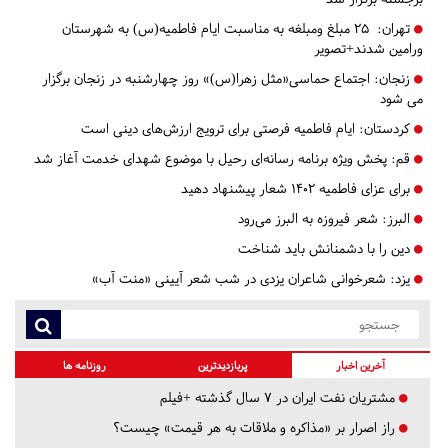
تهران:
۲۵ مبلغ ومبلغه به مناسبت ایام فاطمیه(س) به شهرستان
ورامین شدند+تصویر
زنجان:
اجتماع حماسی«مثل زهرا(س)» روز چهارشنبه در زنجان برگزار
می شود
کردستان:
ایام فاطمیه فرصتی برای ترویج ارزش‌های دینی است
قم:
پخش ویژه برنامه‌ رسانه‌ای رحیل با موضوع شهدای خدمت آغاز شد
برای عزای فاطمیه ۱۴۰۲ شعار پیشنهاد دهید
البرز:
شعر فیروزه به البرز می‌رود
دین را با دشمنانش باید شناخت
یزد:
شعرخوانی شاعران یزدی در شب شعر آیینی «منت آب»
آخرین اخبار
پربازدیدترین
روزنامه ها
مشتریان نفت ایران در ۷ سال گذشته +فیلم
راز اصرار بر «مذاکره و ملاقات به هر قیمت» چیست؟