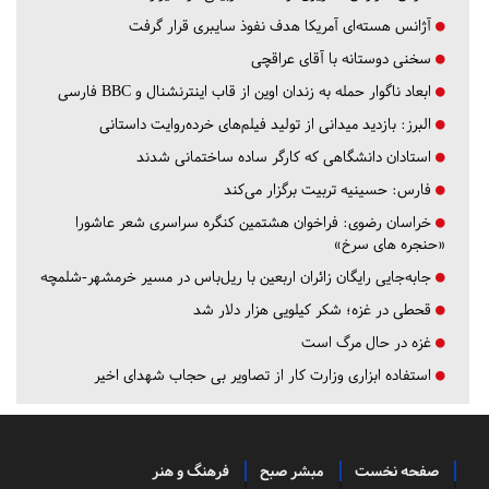
آژانس هسته‌ای آمریکا هدف نفوذ سایبری قرار گرفت
سخنی دوستانه با آقای عراقچی
ابعاد ناگوار حمله به زندان اوین از قاب اینترنشنال و BBC فارسی
البرز:
بازدید میدانی از تولید فیلم‌های خرده‌روایت داستانی
استادان دانشگاهی که کارگر ساده ساختمانی شدند
فارس:
حسینیه تربیت برگزار می‌کند
خراسان رضوی:
فراخوان هشتمین کنگره سراسری شعر عاشورا
«حنجره های سرخ»
جابه‌جایی رایگان زائران اربعین با ریل‌باس در مسیر خرمشهر-شلمچه
قحطی در غزه؛ شکر کیلویی هزار دلار شد
غزه در حال مرگ است
استفاده ابزاری وزارت کار از تصاویر بی حجاب شهدای اخیر
صفحه نخست
مبشر صبح
فرهنگ و هنر