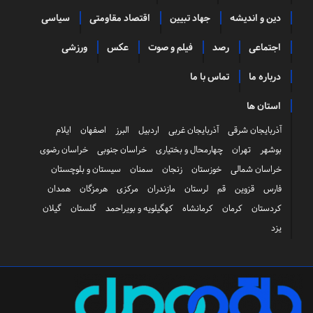
دین و اندیشه
جهاد تبیین
اقتصاد مقاومتی
سیاسی
اجتماعی
رصد
فیلم و صوت
عکس
ورزشی
درباره ما
تماس با ما
استان ها
آذربایجان شرقی
آذربایجان غربی
اردبیل
البرز
اصفهان
ایلام
بوشهر
تهران
چهارمحال و بختیاری
خراسان جنوبی
خراسان رضوی
خراسان شمالی
خوزستان
زنجان
سمنان
سیستان و بلوچستان
فارس
قزوین
قم
لرستان
مازندران
مرکزی
هرمزگان
همدان
کردستان
کرمان
کرمانشاه
کهگیلویه و بویراحمد
گلستان
گیلان
یزد