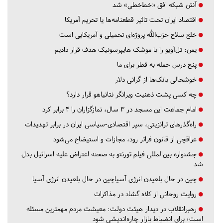
آنتن شبکه افق «خط‌خطی» شد
اقتصاد ایران تحت تاثیر قطعنامه‌ها یا تحریم‌ آمریکا
خلع سلاح حزب‌الله پروژه‌ای تحمیلی و آمریکایی است
یمن: تل‌آویو را با موشک هایپرسونیک هدف قرار دادیم
پنج درس‌ حمله به قطر برای ما
خوشحالی بانک‌ها از گرانی دلار
چه کسی پشت ذهنیت ویرانگر نتانیاهو قرار دارد؟
امام جماعت این مسجد در ۳ سال، نمازگزاران را ۴ برابر کرد
راه‌گذرهای ترانزیتی، سپر اقتصادی-سیاسی ایران در برابر تهدیدات
عراقچی از قانون فراتر رود، مجازات و استیضاح می‌شود
جشنواره بین‌المللی فیلم تورنتو به صحنه اعتراض علیه اسرائیل بدل
شد
چین در حال بلعیدن انرژی آسیاچین در حال بلعیدن انرژی آسیا
روایت روحانی از کلاه گشاد در مذاکرات
رهبرانقلاب در دیدار هیئت دولت: معیشت مردم مهمترین مسئله
است؛ برای انضباط بازار چاره‌اندیشی شود