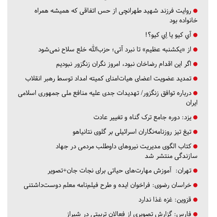
روایت فرزند شهید طهرانچی از حس اتفاقی که همیشه همراه
خانواده بود
آي كيو يا اِي كيو؟!
از «یکشنبه عظیم» تا نبرد آتی؛ حزب‌الله خلع سلاح نمی‌شود
اگر این اقدام رضاخان نبود، امروز نگران زنگزور نبودیم
تمدید عضویت اعضای هیات‌امنای کمیته امداد توسط رهبر انقلاب
درباره توافق زنگزور/ تهدیدات جدی علیه منافع ملی جمهوری اسلامی
ایران
یزد:
دوره جامع ترک گناه و تغییر عادت
تیغ تیز روزنامه‌نگاران اسرائیلی بر گلوی نتانیاهو
کتاب الگوی مدیریت نیروهای داوطلب مردمی در جهاد
سازندگی منتشر شد
تهران:
آموزش مهارت‌های حیاتی برای نجات جان+تصویر
خراسان رضوی:
فراخوان ایده و طرح فیلم‌نامه معلم دوست‌داشتنی
قزوین:
غزه غذا ندارد
فارس:
گزارش تصویری از فعالان تربیتی در شیراز