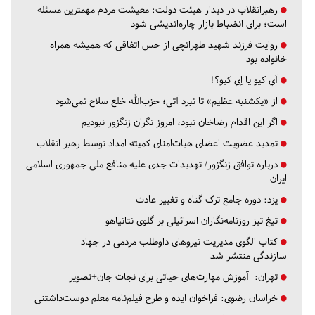
رهبرانقلاب در دیدار هیئت دولت: معیشت مردم مهمترین مسئله
است؛ برای انضباط بازار چاره‌اندیشی شود
روایت فرزند شهید طهرانچی از حس اتفاقی که همیشه همراه
خانواده بود
آي كيو يا اِي كيو؟!
از «یکشنبه عظیم» تا نبرد آتی؛ حزب‌الله خلع سلاح نمی‌شود
اگر این اقدام رضاخان نبود، امروز نگران زنگزور نبودیم
تمدید عضویت اعضای هیات‌امنای کمیته امداد توسط رهبر انقلاب
درباره توافق زنگزور/ تهدیدات جدی علیه منافع ملی جمهوری اسلامی
ایران
یزد:
دوره جامع ترک گناه و تغییر عادت
تیغ تیز روزنامه‌نگاران اسرائیلی بر گلوی نتانیاهو
کتاب الگوی مدیریت نیروهای داوطلب مردمی در جهاد
سازندگی منتشر شد
تهران:
آموزش مهارت‌های حیاتی برای نجات جان+تصویر
خراسان رضوی:
فراخوان ایده و طرح فیلم‌نامه معلم دوست‌داشتنی