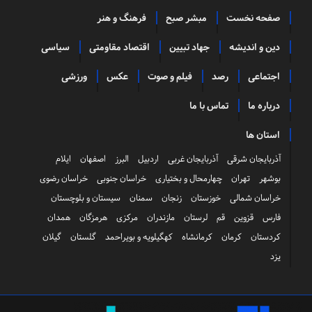
صفحه نخست
مبشر صبح
فرهنگ و هنر
دین و اندیشه
جهاد تبیین
اقتصاد مقاومتی
سیاسی
اجتماعی
رصد
فیلم و صوت
عکس
ورزشی
درباره ما
تماس با ما
استان ها
آذربایجان شرقی
آذربایجان غربی
اردبیل
البرز
اصفهان
ایلام
بوشهر
تهران
چهارمحال و بختیاری
خراسان جنوبی
خراسان رضوی
خراسان شمالی
خوزستان
زنجان
سمنان
سیستان و بلوچستان
فارس
قزوین
قم
لرستان
مازندران
مرکزی
هرمزگان
همدان
کردستان
کرمان
کرمانشاه
کهگیلویه و بویراحمد
گلستان
گیلان
یزد