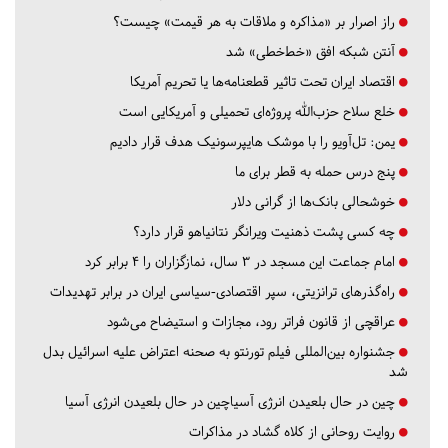
راز اصرار بر «مذاکره و ملاقات به هر قیمت» چیست؟
آنتن شبکه افق «خط‌خطی» شد
اقتصاد ایران تحت تاثیر قطعنامه‌ها یا تحریم‌ آمریکا
خلع سلاح حزب‌الله پروژه‌ای تحمیلی و آمریکایی است
یمن: تل‌آویو را با موشک هایپرسونیک هدف قرار دادیم
پنج درس‌ حمله به قطر برای ما
خوشحالی بانک‌ها از گرانی دلار
چه کسی پشت ذهنیت ویرانگر نتانیاهو قرار دارد؟
امام جماعت این مسجد در ۳ سال، نمازگزاران را ۴ برابر کرد
راه‌گذرهای ترانزیتی، سپر اقتصادی-سیاسی ایران در برابر تهدیدات
عراقچی از قانون فراتر رود، مجازات و استیضاح می‌شود
جشنواره بین‌المللی فیلم تورنتو به صحنه اعتراض علیه اسرائیل بدل
شد
چین در حال بلعیدن انرژی آسیاچین در حال بلعیدن انرژی آسیا
روایت روحانی از کلاه گشاد در مذاکرات