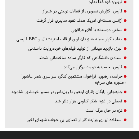
قزوین:
غزه غذا ندارد
فارس:
گزارش تصویری از فعالان تربیتی در شیراز
آژانس هسته‌ای آمریکا هدف نفوذ سایبری قرار گرفت
سخنی دوستانه با آقای عراقچی
ابعاد ناگوار حمله به زندان اوین از قاب اینترنشنال و BBC فارسی
البرز:
بازدید میدانی از تولید فیلم‌های خرده‌روایت داستانی
استادان دانشگاهی که کارگر ساده ساختمانی شدند
فارس:
حسینیه تربیت برگزار می‌کند
خراسان رضوی:
فراخوان هشتمین کنگره سراسری شعر عاشورا
«حنجره های سرخ»
جابه‌جایی رایگان زائران اربعین با ریل‌باس در مسیر خرمشهر-شلمچه
قحطی در غزه؛ شکر کیلویی هزار دلار شد
غزه در حال مرگ است
استفاده ابزاری وزارت کار از تصاویر بی حجاب شهدای اخیر