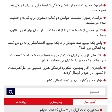
ضرورت مدیریت «نمایش خشن خانگی»/ ایستادگی در برابر تاریکی به
نفع جامعه
خراسان رضوی:
نشست خوانش دو کتاب «مجوزی برای قتل» و «مثبت
سه» در مشهد
تقدیر جمعی از خانواده شهدا از اقدامات سردار رادان برای اجرای قانون
حجاب
وقتی یک نیروی ضد شورش را با یک نیروی اغتشاشگر رو به رو می کنند
چه اتفاقی می افتد؟
رفتارهایی از پلیس ایران که کمتر در رسانه‌ها دیده شده است/ صحبت
های جالب یک مامور با دختران بی حجاب +فیلم
مازندران:
آغاز پنجمین اشکواره فرهنگی هنری حسینی در آمل/هنرمندان
6 کشور آثار خود را ارسال کردند
وزش باد و رگبار باران در نیمه شمالی کشور
آخرین اخبار
پربازدیدترین
روزنامه ها
مشتریان نفت ایران در ۷ سال گذشته +فیلم