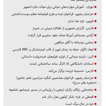
تهران:
آموزش مهارت‌های حیاتی برای نجات جان+تصویر
خراسان رضوی:
فراخوان ایده و طرح فیلم‌نامه معلم دوست‌داشتنی
قزوین:
غزه غذا ندارد
فارس:
گزارش تصویری از فعالان تربیتی در شیراز
آژانس هسته‌ای آمریکا هدف نفوذ سایبری قرار گرفت
سخنی دوستانه با آقای عراقچی
ابعاد ناگوار حمله به زندان اوین از قاب اینترنشنال و BBC فارسی
البرز:
بازدید میدانی از تولید فیلم‌های خرده‌روایت داستانی
استادان دانشگاهی که کارگر ساده ساختمانی شدند
فارس:
حسینیه تربیت برگزار می‌کند
خراسان رضوی:
فراخوان هشتمین کنگره سراسری شعر عاشورا
«حنجره های سرخ»
جابه‌جایی رایگان زائران اربعین با ریل‌باس در مسیر خرمشهر-شلمچه
قحطی در غزه؛ شکر کیلویی هزار دلار شد
غزه در حال مرگ است