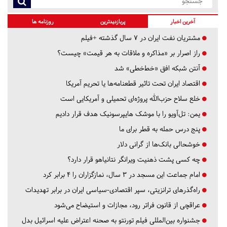
آخرین اخبار
پربازدیدترین
روزنامه ها
مشتریان نفت ایران در ۷ سال گذشته +فیلم
راز اصرار بر «مذاکره و ملاقات به هر قیمت» چیست؟
آنتن شبکه افق «خط‌خطی» شد
اقتصاد ایران تحت تاثیر قطعنامه‌ها یا تحریم‌ آمریکا
خلع سلاح حزب‌الله پروژه‌ای تحمیلی و آمریکایی است
یمن: تل‌آویو را با موشک هایپرسونیک هدف قرار دادیم
پنج درس‌ حمله به قطر برای ما
خوشحالی بانک‌ها از گرانی دلار
چه کسی پشت ذهنیت ویرانگر نتانیاهو قرار دارد؟
امام جماعت این مسجد در ۳ سال، نمازگزاران را ۴ برابر کرد
راه‌گذرهای ترانزیتی، سپر اقتصادی-سیاسی ایران در برابر تهدیدات
عراقچی از قانون فراتر رود، مجازات و استیضاح می‌شود
جشنواره بین‌المللی فیلم تورنتو به صحنه اعتراض علیه اسرائیل بدل