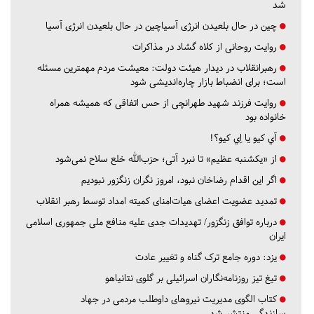
شد
چین در حال بلعیدن انرژی آسیاچین در حال بلعیدن انرژی آسیا
روایت روحانی از کلاه گشاد در مذاکرات
رهبرانقلاب در دیدار هیئت دولت: معیشت مردم مهمترین مسئله
است؛ برای انضباط بازار چاره‌اندیشی شود
روایت فرزند شهید طهرانچی از حس اتفاقی که همیشه همراه
خانواده بود
آي كيو يا اِي كيو؟!
از «یکشنبه عظیم» تا نبرد آتی؛ حزب‌الله خلع سلاح نمی‌شود
اگر این اقدام رضاخان نبود، امروز نگران زنگزور نبودیم
تمدید عضویت اعضای هیات‌امنای کمیته امداد توسط رهبر انقلاب
درباره توافق زنگزور/ تهدیدات جدی علیه منافع ملی جمهوری اسلامی
ایران
یزد:
دوره جامع ترک گناه و تغییر عادت
تیغ تیز روزنامه‌نگاران اسرائیلی بر گلوی نتانیاهو
کتاب الگوی مدیریت نیروهای داوطلب مردمی در جهاد
سازندگی منتشر شد