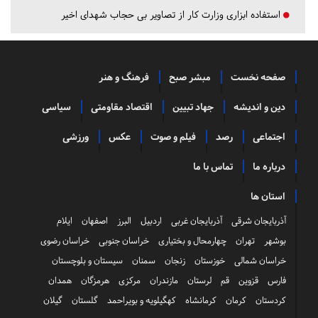
استفاده ابزاری وزارت کار از تصاویر بی حجاب شهدای اخیر
صفحه نخست
مبشر صبح
فرهنگ و هنر
دین و اندیشه
جهاد تبیین
اقتصاد مقاومتی
سیاسی
اجتماعی
رصد
فیلم و صوت
عکس
ورزشی
درباره ما
تماس با ما
استان ها
آذربایجان شرقی
آذربایجان غربی
اردبیل
البرز
اصفهان
ایلام
بوشهر
تهران
چهارمحال و بختیاری
خراسان جنوبی
خراسان رضوی
خراسان شمالی
خوزستان
زنجان
سمنان
سیستان و بلوچستان
فارس
قزوین
قم
لرستان
مازندران
مرکزی
هرمزگان
همدان
کردستان
کرمان
کرمانشاه
کهگیلویه و بویراحمد
گلستان
گیلان