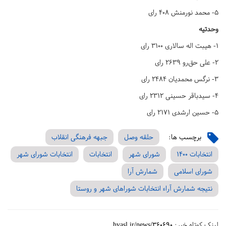
۵- محمد نورمنش ۴۰۸ رای
وحدتیه
۱- هیبت اله سالاری ۳۱۰۰ رای
۲- علی حق‌رو ۲۶۳۹ رای
۳- نرگس محمدیان ۲۴۸۴ رای
۴- سیدباقر حسینی ۲۳۱۲ رای
۵- حسین ارشدی ۲۱۷۱ رای
برچسب ها:
حلقه وصل
جبهه فرهنگی انقلاب
انتخابات 1400
شورای شهر
انتخابات
انتخابات شورای شهر
شورای اسلامی
شمارش آرا
نتیجه شمارش آراء انتخابات شوراهای شهر و روستا
لینک کوتاه خبر:
hvasl.ir/news/360690