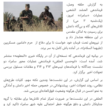
به گزارش حلقه وصل،
فرماندهی الحشد الشعبی
عملیات «سامراء» امروز،
(یک‌شنبه ۳ می) از
تلاش‌های گاه و بی‌گاه داعش
برای رسیدن به اماکن مقدس
در این منطقه هشدار داد و
از نیروهای تحت فرمان خود خواست تا برای دفاع از حرم «امامین عسکریین
(علیهما السلام)»، در آماده باش کامل به سر برند.
در بیانیه این فرماندهی که نسخه‌ای از آن در پایگاه خبری «المعلومه» منتشر
شد، آمده است: «ابوحسن الحلفی» فرماندهی عملیات محور سامراء دو
نشست جداگانه با فرماندهان تیپ‌های ۳۱۳ و ۳۱۴ و مقامات مسئول بررسی
تحولات اخیر برگزار کرد.
بر اساس این گزارش، در این نشست‌ها چندین نکته مهم، کلیات طرح‌های
نظامی، روند تحولات اخیر، پیشنهاداتی در خصوص حمله اخیر داعش و آمادگی
به نحو احسن در قبال هرگونه وضعیت فوق‌العاده‌ای بررسی شد.
الحلفی در این نشست‌ها بر ضرورت تمرکز تمام تلاش‌ها برای مقابله با گروه
جنایتکار داعش و دفع هرگونه خطر احتمالی علیه شهر سامراء تاکید کرد و