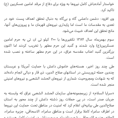
خواستار آماده‌باش کامل نیروها به ویژه برای دفاع از مرقد امامین عسکریین (ع)
تاکید کرد.
وی افزود: دشمن داعشی گاه و بی‌گاه به دنبال تحقق اهداف پست خود در
تعدی به مقدسات ما است اما پایداری نیروهای قهرمان ما و پیروزی‌های آنها،
مانع تحقق این اهداف خبیث می‌شود.
سوم بهمن‌ماه سال ۱۳۸۴ تکفیری‌ها با ۲۰۰ کیلو تی ان تی به حرم امامین
عسکریین(ع) وارد ‌شدند و گنبد این حرم مطهر را تخریب کردند اما اکنون
بزرگترین گنبد اعتاب مقدسه عراق، در این حرم مطهر ساخته و نصب شده
است.
طی چند روز اخیر، هسته‌های خاموش داعش با حمایت آمریکا و عربستان
چندین حمله تروریستی در استانهای صلاح الدین، ذی قار و دیالی انجام داده‌اند
که به شهادت ومجروحیت شماری از نیروهای الحشد الشعبی و نیروهای امنیتی
منجر شده است.
«سرایا السلام» از زیرمجموعه‌های سازمان الحشد الشعبی عراق که وابسته به
جریان صدر است، در پی حملات روز ذشته داعش از چند محور به استان
صلاح‌الدین طی بیانیه‌ای اعلام کرد که امنیت در مناطق تحت حمایت این نیروها
در اطراف سامراء کاملا برقرار است و مناطق سامراء، الاسحاقی، جزیره سامراء،
الجلام، جزیره الاسحاقی، شهرستان بلد و سورسناش در امنیت کامل هستند و