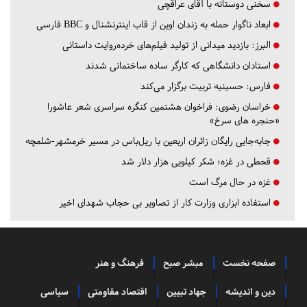
سخنی دوستانه با آقای عراقچی
ابعاد ناگوار حمله به زندان اوین از قاب اینترنشنال و BBC فارسی
البرز:
بازدید میدانی از تولید فیلم‌های خرده‌روایت داستانی
استادان دانشگاهی که کارگر ساده ساختمانی شدند
فارس:
حسینیه تربیت برگزار می‌کند
خراسان رضوی:
فراخوان هشتمین کنگره سراسری شعر عاشورا
«حنجره های سرخ»
جابه‌جایی رایگان زائران اربعین با ریل‌باس در مسیر خرمشهر-شلمچه
قحطی در غزه؛ شکر کیلویی هزار دلار شد
غزه در حال مرگ است
استفاده ابزاری وزارت کار از تصاویر بی حجاب شهدای اخیر
صفحه نخست
مبشر صبح
فرهنگ و هنر
دین و اندیشه
جهاد تبیین
اقتصاد مقاومتی
سیاسی