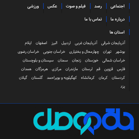
اجتماعی
رصد
فیلم و صوت
عکس
ورزشی
درباره ما
تماس با ما
استان ها
آذربایجان شرقی
آذربایجان غربی
اردبیل
البرز
اصفهان
ایلام
بوشهر
تهران
چهارمحال و بختیاری
خراسان جنوبی
خراسان رضوی
خراسان شمالی
خوزستان
زنجان
سمنان
سیستان و بلوچستان
فارس
قزوین
قم
لرستان
مازندران
مرکزی
هرمزگان
همدان
کردستان
کرمان
کرمانشاه
کهگیلویه و بویراحمد
گلستان
گیلان
یزد