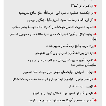
آي كيو يا اِي كيو؟!
از «یکشنبه عظیم» تا نبرد آتی؛ حزب‌الله خلع سلاح نمی‌شود
اگر این اقدام رضاخان نبود، امروز نگران زنگزور نبودیم
تمدید عضویت اعضای هیات‌امنای کمیته امداد توسط رهبر انقلاب
درباره توافق زنگزور/ تهدیدات جدی علیه منافع ملی جمهوری اسلامی
ایران
یزد:
دوره جامع ترک گناه و تغییر عادت
تیغ تیز روزنامه‌نگاران اسرائیلی بر گلوی نتانیاهو
کتاب الگوی مدیریت نیروهای داوطلب مردمی در جهاد
سازندگی منتشر شد
تهران:
آموزش مهارت‌های حیاتی برای نجات جان+تصویر
خراسان رضوی:
فراخوان ایده و طرح فیلم‌نامه معلم دوست‌داشتنی
قزوین:
غزه غذا ندارد
فارس:
گزارش تصویری از فعالان تربیتی در شیراز
آژانس هسته‌ای آمریکا هدف نفوذ سایبری قرار گرفت