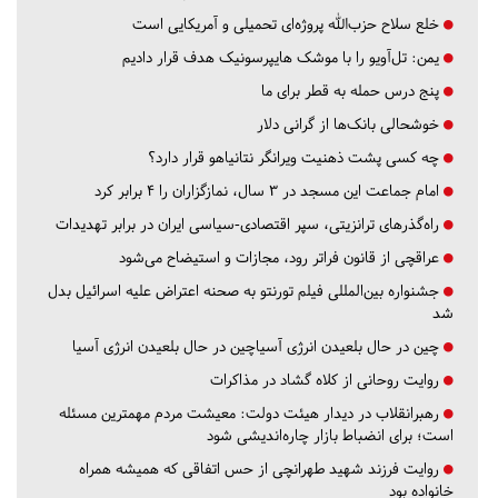
خلع سلاح حزب‌الله پروژه‌ای تحمیلی و آمریکایی است
یمن: تل‌آویو را با موشک هایپرسونیک هدف قرار دادیم
پنج درس‌ حمله به قطر برای ما
خوشحالی بانک‌ها از گرانی دلار
چه کسی پشت ذهنیت ویرانگر نتانیاهو قرار دارد؟
امام جماعت این مسجد در ۳ سال، نمازگزاران را ۴ برابر کرد
راه‌گذرهای ترانزیتی، سپر اقتصادی-سیاسی ایران در برابر تهدیدات
عراقچی از قانون فراتر رود، مجازات و استیضاح می‌شود
جشنواره بین‌المللی فیلم تورنتو به صحنه اعتراض علیه اسرائیل بدل
شد
چین در حال بلعیدن انرژی آسیاچین در حال بلعیدن انرژی آسیا
روایت روحانی از کلاه گشاد در مذاکرات
رهبرانقلاب در دیدار هیئت دولت: معیشت مردم مهمترین مسئله
است؛ برای انضباط بازار چاره‌اندیشی شود
روایت فرزند شهید طهرانچی از حس اتفاقی که همیشه همراه
خانواده بود