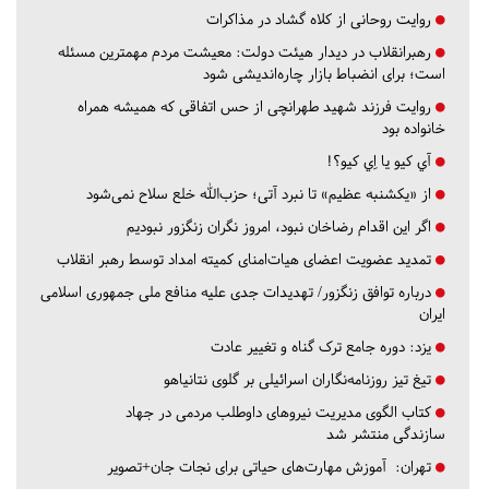
روایت روحانی از کلاه گشاد در مذاکرات
رهبرانقلاب در دیدار هیئت دولت: معیشت مردم مهمترین مسئله
است؛ برای انضباط بازار چاره‌اندیشی شود
روایت فرزند شهید طهرانچی از حس اتفاقی که همیشه همراه
خانواده بود
آي كيو يا اِي كيو؟!
از «یکشنبه عظیم» تا نبرد آتی؛ حزب‌الله خلع سلاح نمی‌شود
اگر این اقدام رضاخان نبود، امروز نگران زنگزور نبودیم
تمدید عضویت اعضای هیات‌امنای کمیته امداد توسط رهبر انقلاب
درباره توافق زنگزور/ تهدیدات جدی علیه منافع ملی جمهوری اسلامی
ایران
یزد:
دوره جامع ترک گناه و تغییر عادت
تیغ تیز روزنامه‌نگاران اسرائیلی بر گلوی نتانیاهو
کتاب الگوی مدیریت نیروهای داوطلب مردمی در جهاد
سازندگی منتشر شد
تهران:
آموزش مهارت‌های حیاتی برای نجات جان+تصویر