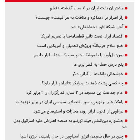
مشتریان نفت ایران در ۷ سال گذشته +فیلم
راز اصرار بر «مذاکره و ملاقات به هر قیمت» چیست؟
آنتن شبکه افق «خط‌خطی» شد
اقتصاد ایران تحت تاثیر قطعنامه‌ها یا تحریم‌ آمریکا
خلع سلاح حزب‌الله پروژه‌ای تحمیلی و آمریکایی است
یمن: تل‌آویو را با موشک هایپرسونیک هدف قرار دادیم
پنج درس‌ حمله به قطر برای ما
خوشحالی بانک‌ها از گرانی دلار
چه کسی پشت ذهنیت ویرانگر نتانیاهو قرار دارد؟
امام جماعت این مسجد در ۳ سال، نمازگزاران را ۴ برابر کرد
راه‌گذرهای ترانزیتی، سپر اقتصادی-سیاسی ایران در برابر تهدیدات
عراقچی از قانون فراتر رود، مجازات و استیضاح می‌شود
جشنواره بین‌المللی فیلم تورنتو به صحنه اعتراض علیه اسرائیل بدل
شد
چین در حال بلعیدن انرژی آسیاچین در حال بلعیدن انرژی آسیا