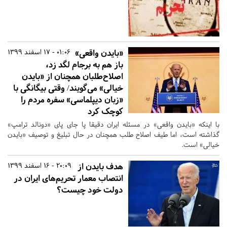
«بایدن واقعی»
01:06 - 17 اسفند 1399
باز هم به برجام لگد زد،
اصلاح‌طلبان همچنان از «بایدن
خیالی» می‌گویند/ وقتی بیگانگی با
«زبان دیپلماسی» سفره مردم را
کوچک کرد
با اینکه «بایدن واقعی» در مسئله ایران دقیقا پا جای پای «دونالد ترامپ»
گذاشته است، اما طیف اصلاح طلب همچنان در حال تبلیغ و توصیف «بایدن
خیالی» است.
هدف بایدن از
20:09 - 16 اسفند 1399
انتصاب معمار تحریم‌های ایران در
دولت خود چیست؟