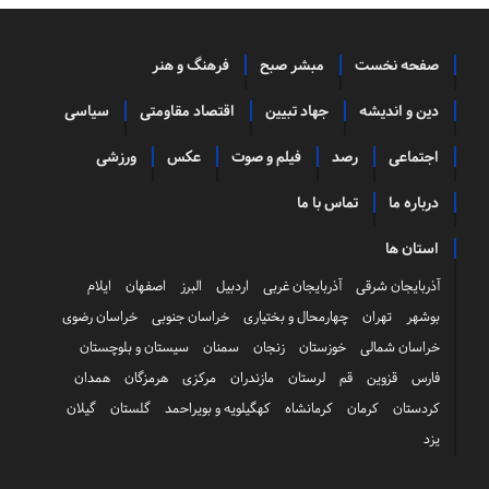
صفحه نخست
مبشر صبح
فرهنگ و هنر
دین و اندیشه
جهاد تبیین
اقتصاد مقاومتی
سیاسی
اجتماعی
رصد
فیلم و صوت
عکس
ورزشی
درباره ما
تماس با ما
استان ها
آذربایجان شرقی
آذربایجان غربی
اردبیل
البرز
اصفهان
ایلام
بوشهر
تهران
چهارمحال و بختیاری
خراسان جنوبی
خراسان رضوی
خراسان شمالی
خوزستان
زنجان
سمنان
سیستان و بلوچستان
فارس
قزوین
قم
لرستان
مازندران
مرکزی
هرمزگان
همدان
کردستان
کرمان
کرمانشاه
کهگیلویه و بویراحمد
گلستان
گیلان
یزد