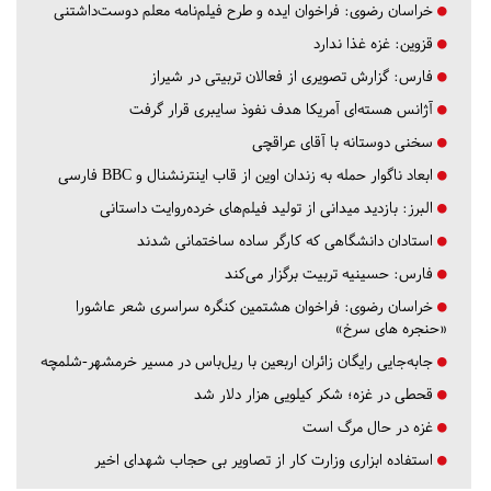
خراسان رضوی:
فراخوان ایده و طرح فیلم‌نامه معلم دوست‌داشتنی
قزوین:
غزه غذا ندارد
فارس:
گزارش تصویری از فعالان تربیتی در شیراز
آژانس هسته‌ای آمریکا هدف نفوذ سایبری قرار گرفت
سخنی دوستانه با آقای عراقچی
ابعاد ناگوار حمله به زندان اوین از قاب اینترنشنال و BBC فارسی
البرز:
بازدید میدانی از تولید فیلم‌های خرده‌روایت داستانی
استادان دانشگاهی که کارگر ساده ساختمانی شدند
فارس:
حسینیه تربیت برگزار می‌کند
خراسان رضوی:
فراخوان هشتمین کنگره سراسری شعر عاشورا
«حنجره های سرخ»
جابه‌جایی رایگان زائران اربعین با ریل‌باس در مسیر خرمشهر-شلمچه
قحطی در غزه؛ شکر کیلویی هزار دلار شد
غزه در حال مرگ است
استفاده ابزاری وزارت کار از تصاویر بی حجاب شهدای اخیر