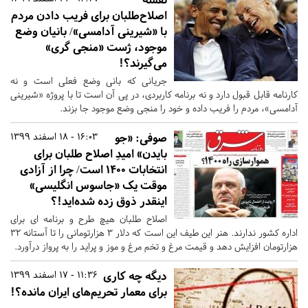
اصلاح‌طلبان برای فریب دادن مردم
با «شیرینی آدامسی»/ بانیان وضع
موجود، ژست «منجی گری»
می‌گیرند؟!
جریانی که بانی وضع فعلی است و نه
کارنامه قابل قبول دارد و نه برنامه کاربردی، در پی آن است تا با پروژه «شیرینی
آدامسی»، مردم را فریب داده و خود را منجی وضع موجود جا بزند.
صوفی: «جو
16:03 - 18 اسفند 1399
بایدن» امیدِ اصلاح طلبان برای
انتخابات ۱۴۰۰ است/ چرا از آزادی
موقت یک «جاسوس انگلیسی»
اینقدر ذوق زده شده‌اید!؟
اصلاح طلبان هیچ طرح و برنامه ای برای
اداره کشور ندارند. هنر این طیف این است که دلار ۳ هزارتومانی را تا آستانه ۳۲
هزارتومان افزایش دهد و قیمت مرغ و تخم مرغ و موز و پراید را به پرواز درآورد.
دیگه چه کاری
11:36 - 17 اسفند 1399
برای معمار تحریم‌های ایران مانده؟!