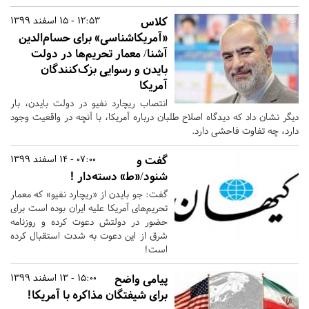
کلاس
12:53 - 15 اسفند 1399
«آمریکاشناسی» برای حسام‌الدین
آشنا/ معمار تحریم‌ها در دولت
بایدن و رسوایی بزک‌کنندگان
آمریکا
انتصاب ریچارد نفیو در دولت بایدن، بار
دیگر نشان داد که دیدگاه اصلاح طلبان درباره آمریکا، با آنچه در واقعیت وجود
دارد، چه تفاوت فاحشی دارد.
گفت و
07:00 - 14 اسفند 1399
شنود/«ط» دسته‌دار !
گفت: جو بایدن از «ریچارد نفیو» که معمار
تحریم‌های آمریکا علیه ایران بوده است برای
حضور در دولتش دعوت کرده و روزنامه
شرق از این دعوت به شدت استقبال کرده
است!
پیامی واضح
15:00 - 13 اسفند 1399
برای شیفتگان مذاکره با آمریکا!