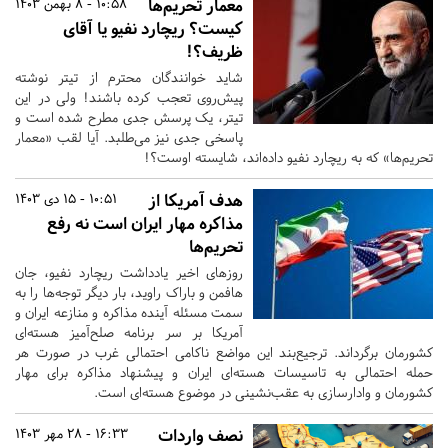
معمار تحریم‌ها
10:58 - 8 بهمن 1403
کیست؟ ریچارد نفیو یا آقای
ظریف؟!
شاید خوانندگان محترم از تیتر نوشته
پیش‌روی تعجب کرده باشند! ولی در این
تیتر، یک پرسش جدی مطرح شده است و
پاسخی جدی نیز می‌طلبد. آیا لقب «‌معمار
تحریم‌ها‌» که به ریچارد نفیو داد‌ه‌اند، شایسته اوست؟!
هدف آمریکا از
10:51 - 15 دی 1403
مذاکره مهار ایران است نه رفع
تحریم‌ها
روزهای اخیر یادداشت ریچارد نفیو، جان
‌هافمن و باراک راوید، بار دیگر توجه‌ها را به
سمت مسئله آینده مذاکره و منازعه ایران و
آمریکا بر سر برنامه صلح‌آمیز هسته‌ای
کشورمان برگرداند. ترجیع‌بند این مواضع ناکامی احتمالی غرب در صورت هر
حمله احتمالی به تاسیسات هسته‌ای ایران و پیشنهاد مذاکره برای مهار
کشورمان و وادارسازی به عقب‌نشینی در موضوع هسته‌ای است.
نصف واردات
16:33 - 28 مهر 1403