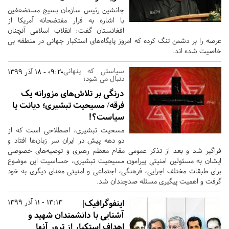
جانشین رئیس سازمان بسیج مستضعفین
با اشاره به فرار مفتضحانه آمریکا از
افغانستان گفت: انقلاب اسلامی آنچنان
عرصه را بر دشمن تنگ کرده که امروز پایگاه‌های استکبار جهانی در منطقه بی
خاصیت شده اند.
سیاستی که پنهانی
09:20 - 18 آذر 1399
دنبال می شود؛
درنگی بر تلاش‌های مزورانه یک
فرقه/ مسیحیت تبشیری؛ دیانت یا
سیاست؟!
مسحیت تبشیری، اصطلاحی است که از
دو دهه پیش در ایران سر زبان‌ها افتاد و
فراگیر شد و بعد از تذکر عمومی مقام معظم رهبری و توصیه‌های خصوصی
ایشان به مسئولین امنیتی پیرامون مسیحیت تبشیری، حساسیت این موضوع
برای طبقات مختلف اجرایی، فرهنگی، اجتماعی و امنیتی معنای دیگری به خود
گرفت و اهمیت پیگیری مسئله صدچندان شد.
اینفوگرافیک|
13:13 - 11 آذر 1399
آشنایی با دانشمندان شهید و
اهداف استکبار از ترور آنها