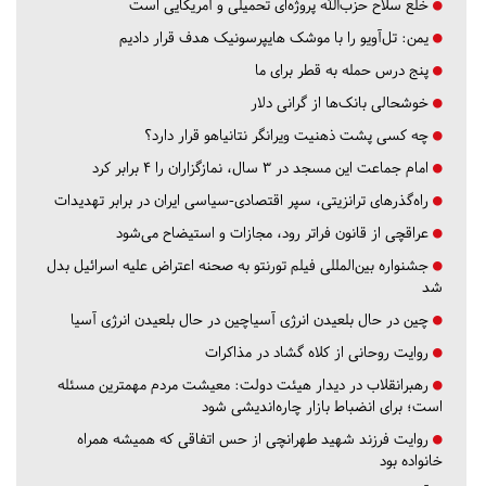
خلع سلاح حزب‌الله پروژه‌ای تحمیلی و آمریکایی است
یمن: تل‌آویو را با موشک هایپرسونیک هدف قرار دادیم
پنج درس‌ حمله به قطر برای ما
خوشحالی بانک‌ها از گرانی دلار
چه کسی پشت ذهنیت ویرانگر نتانیاهو قرار دارد؟
امام جماعت این مسجد در ۳ سال، نمازگزاران را ۴ برابر کرد
راه‌گذرهای ترانزیتی، سپر اقتصادی-سیاسی ایران در برابر تهدیدات
عراقچی از قانون فراتر رود، مجازات و استیضاح می‌شود
جشنواره بین‌المللی فیلم تورنتو به صحنه اعتراض علیه اسرائیل بدل
شد
چین در حال بلعیدن انرژی آسیاچین در حال بلعیدن انرژی آسیا
روایت روحانی از کلاه گشاد در مذاکرات
رهبرانقلاب در دیدار هیئت دولت: معیشت مردم مهمترین مسئله
است؛ برای انضباط بازار چاره‌اندیشی شود
روایت فرزند شهید طهرانچی از حس اتفاقی که همیشه همراه
خانواده بود