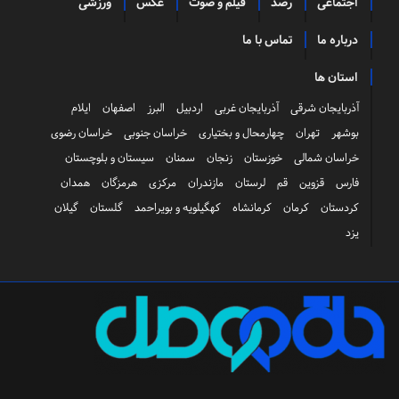
اجتماعی
رصد
فیلم و صوت
عکس
ورزشی
درباره ما
تماس با ما
استان ها
آذربایجان شرقی
آذربایجان غربی
اردبیل
البرز
اصفهان
ایلام
بوشهر
تهران
چهارمحال و بختیاری
خراسان جنوبی
خراسان رضوی
خراسان شمالی
خوزستان
زنجان
سمنان
سیستان و بلوچستان
فارس
قزوین
قم
لرستان
مازندران
مرکزی
هرمزگان
همدان
کردستان
کرمان
کرمانشاه
کهگیلویه و بویراحمد
گلستان
گیلان
یزد