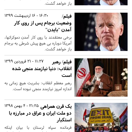
باز خواهد گشت.
فیلم/
16:30 - 16 اردیبهشت 1399
وضعیت برجام پس از روی کار
آمدن "بایدن"
برخی معتقدند با روی کار آمدن دموکرات‎ها،
آمریکا دوباره بی هیچ پیش شرطی به برجام
باز خواهد گشت.
فیلم/ رهبر
11:27 - 21 فروردین 1399
انقلاب: دنیا نیازمند منجی شده
است
رهبر معظم انقلاب: بشریت هیچ زمانی به
اندازه امروز نیازمند منجی نبوده است.
یک قرن همراهی
21:25 - 4 بهمن 1398
دو ملت ایران و عراق در مبارزه با
استکبار
فرمانده سپاه لرستان با بیان اینکه