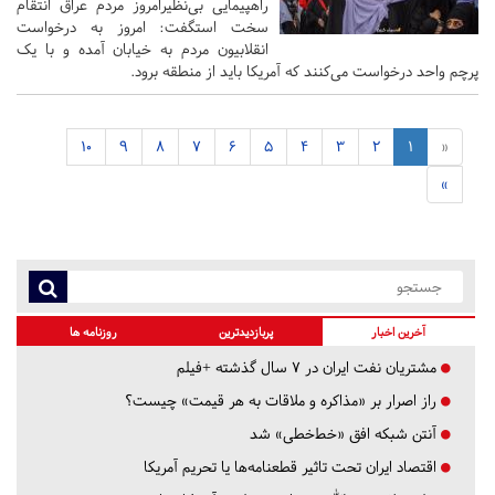
راهپیمایی بی‌نظیرامروز مردم عراق انتقام
سخت استگفت: امروز به درخواست
انقلابیون مردم به خیابان آمده و با یک
پرچم واحد درخواست می‌کنند که آمریکا باید از منطقه برود.
10
9
8
7
6
5
4
3
2
1
«
»
آخرین اخبار
پربازدیدترین
روزنامه ها
مشتریان نفت ایران در ۷ سال گذشته +فیلم
راز اصرار بر «مذاکره و ملاقات به هر قیمت» چیست؟
آنتن شبکه افق «خط‌خطی» شد
اقتصاد ایران تحت تاثیر قطعنامه‌ها یا تحریم‌ آمریکا