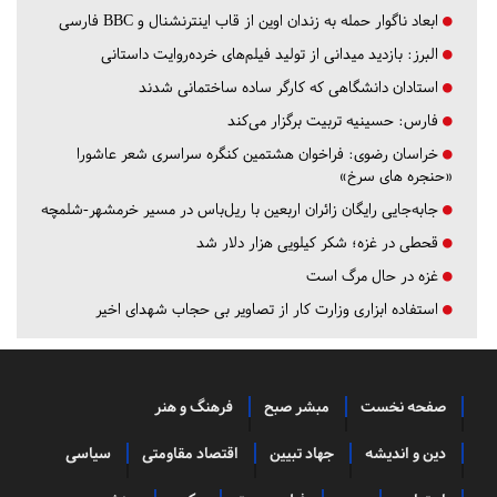
ابعاد ناگوار حمله به زندان اوین از قاب اینترنشنال و BBC فارسی
البرز:
بازدید میدانی از تولید فیلم‌های خرده‌روایت داستانی
استادان دانشگاهی که کارگر ساده ساختمانی شدند
فارس:
حسینیه تربیت برگزار می‌کند
خراسان رضوی:
فراخوان هشتمین کنگره سراسری شعر عاشورا
«حنجره های سرخ»
جابه‌جایی رایگان زائران اربعین با ریل‌باس در مسیر خرمشهر-شلمچه
قحطی در غزه؛ شکر کیلویی هزار دلار شد
غزه در حال مرگ است
استفاده ابزاری وزارت کار از تصاویر بی حجاب شهدای اخیر
صفحه نخست
مبشر صبح
فرهنگ و هنر
دین و اندیشه
جهاد تبیین
اقتصاد مقاومتی
سیاسی