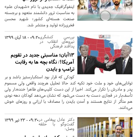
اینفوگرافیک جدیدی با نام «شهیدان علم»
به مناسبت ترور دانشمند متعهد و برجسته
صنعت هسته‌ای کشور؛ شهید محسن
فخری‌زاده تولید و منتشر شد.
بررسی کنشگری
09:20 - 18 آبان 1399
نیروهای انقلاب در
پدافند فرهنگی
13آبان؛ مناسبتی جدید در تقویم
آمریکا!/ نگاه بچه ها به رقابت
ترامپ و بایدن
کودکی که قرار بود استکبارستیز باشد و بر
توانایی‌های خود و ملت خود تکیه کند حالا تحلیل هرچند واقعی ولی مسموم
پدر و مادرش را تکرار می‌کند. اخیرا از این دست کلیپ‌های ظاهرا خنده‌دار ولی
تأسف‌بار در فجازی دست به دست می‌شود که نشان می‌دهد کودکان دهه نودی
هم متأثر از نتایج هستند و آمدن بایدن را مصادف با ارزانی و روزهای خوش
می‌دانند.
دکتر عادل پیغامی در
09:30 - 23 تیر 1399
گفت‌وگو با حلقه
وصل: