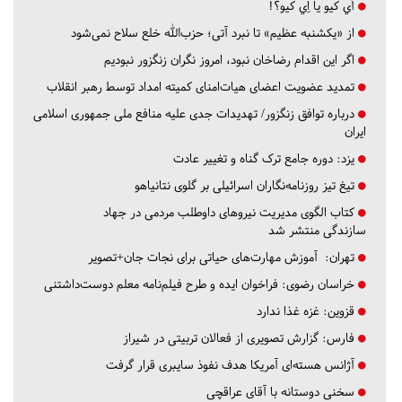
آي كيو يا اِي كيو؟!
از «یکشنبه عظیم» تا نبرد آتی؛ حزب‌الله خلع سلاح نمی‌شود
اگر این اقدام رضاخان نبود، امروز نگران زنگزور نبودیم
تمدید عضویت اعضای هیات‌امنای کمیته امداد توسط رهبر انقلاب
درباره توافق زنگزور/ تهدیدات جدی علیه منافع ملی جمهوری اسلامی
ایران
یزد:
دوره جامع ترک گناه و تغییر عادت
تیغ تیز روزنامه‌نگاران اسرائیلی بر گلوی نتانیاهو
کتاب الگوی مدیریت نیروهای داوطلب مردمی در جهاد
سازندگی منتشر شد
تهران:
آموزش مهارت‌های حیاتی برای نجات جان+تصویر
خراسان رضوی:
فراخوان ایده و طرح فیلم‌نامه معلم دوست‌داشتنی
قزوین:
غزه غذا ندارد
فارس:
گزارش تصویری از فعالان تربیتی در شیراز
آژانس هسته‌ای آمریکا هدف نفوذ سایبری قرار گرفت
سخنی دوستانه با آقای عراقچی