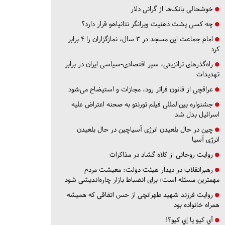
خوشحالی بانک‌ها از گرانی دلار
چه کسی پشت ذهنیت ویرانگر نتانیاهو قرار دارد؟
امام جماعت این مسجد در ۳ سال، نمازگزاران را ۴ برابر
کرد
راه‌گذرهای ترانزیتی، سپر اقتصادی-سیاسی ایران در برابر
تهدیدات
عراقچی از قانون فراتر رود، مجازات و استیضاح می‌شود
جشنواره بین‌المللی فیلم تورنتو به صحنه اعتراض علیه
اسرائیل بدل شد
چین در حال بلعیدن انرژی آسیاچین در حال بلعیدن
انرژی آسیا
روایت روحانی از کلاه گشاد در مذاکرات
رهبرانقلاب در دیدار هیئت دولت: معیشت مردم
مهمترین مسئله است؛ برای انضباط بازار چاره‌اندیشی شود
روایت فرزند شهید طهرانچی از حس اتفاقی که همیشه
همراه خانواده بود
آي كيو يا اِي كيو؟!