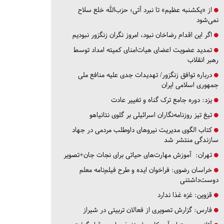
از «یکشنبه عظیم» تا نبرد آتی؛ حزب‌الله خلع سلاح
نمی‌شود
اگر این اقدام رضاخان نبود، امروز نگران زنگزور نبودیم
تمدید عضویت اعضای هیات‌امنای کمیته امداد توسط
رهبر انقلاب
درباره توافق زنگزور/ تهدیدات جدی علیه منافع ملی
جمهوری اسلامی ایران
یزد:
دوره جامع ترک گناه و تغییر عادت
تیغ تیز روزنامه‌نگاران اسرائیلی بر گلوی نتانیاهو
کتاب الگوی مدیریت نیروهای داوطلب مردمی در جهاد
سازندگی منتشر شد
تهران:
آموزش مهارت‌های حیاتی برای نجات جان+تصویر
خراسان رضوی:
فراخوان ایده و طرح فیلم‌نامه معلم
دوست‌داشتنی
قزوین:
غزه غذا ندارد
فارس:
گزارش تصویری از فعالان تربیتی در شیراز