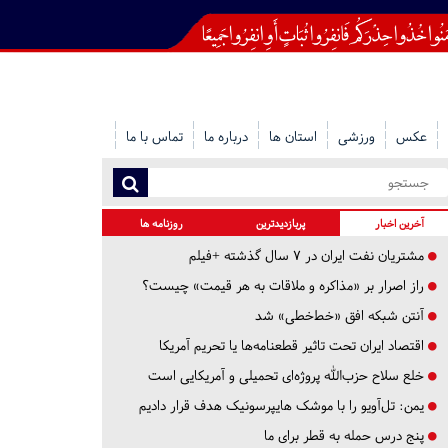
عکس
ورزشی
استان ها
درباره ما
تماس با ما
آخرین اخبار
پربازدیدترین
روزنامه ها
مشتریان نفت ایران در ۷ سال گذشته +فیلم
راز اصرار بر «مذاکره و ملاقات به هر قیمت» چیست؟
آنتن شبکه افق «خط‌خطی» شد
اقتصاد ایران تحت تاثیر قطعنامه‌ها یا تحریم‌ آمریکا
خلع سلاح حزب‌الله پروژه‌ای تحمیلی و آمریکایی است
یمن: تل‌آویو را با موشک هایپرسونیک هدف قرار دادیم
پنج درس‌ حمله به قطر برای ما