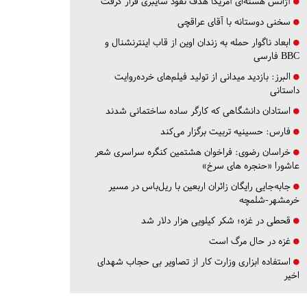
آژانس هسته‌ای آمریکا هدف نفوذ سایبری قرار گرفت
سخنی دوستانه با آقای عراقچی
ابعاد ناگوار حمله به زندان اوین از قاب اینترنشنال و
BBC فارسی
البرز:
بازدید میدانی از تولید فیلم‌های خرده‌روایت
داستانی
استادان دانشگاهی که کارگر ساده ساختمانی شدند
فارس:
حسینیه تربیت برگزار می‌کند
خراسان رضوی:
فراخوان هشتمین کنگره سراسری شعر
عاشورا «حنجره های سرخ»
جابه‌جایی رایگان زائران اربعین با ریل‌باس در مسیر
خرمشهر-شلمچه
قحطی در غزه؛ شکر کیلویی هزار دلار شد
غزه در حال مرگ است
استفاده ابزاری وزارت کار از تصاویر بی حجاب شهدای
اخیر