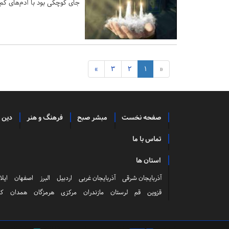
جای کوچکی بود با آدم‌های کم.
»
3
2
1
«
صفحه نخست
مبشر صبح
فرهنگ و هنر
دین 
تماس با ما
استان ها
آذربایجان شرقی
آذربایجان غربی
اردبیل
البرز
اصفهان
ایلا
قزوین
قم
لرستان
مازندران
مرکزی
هرمزگان
همدان
کر