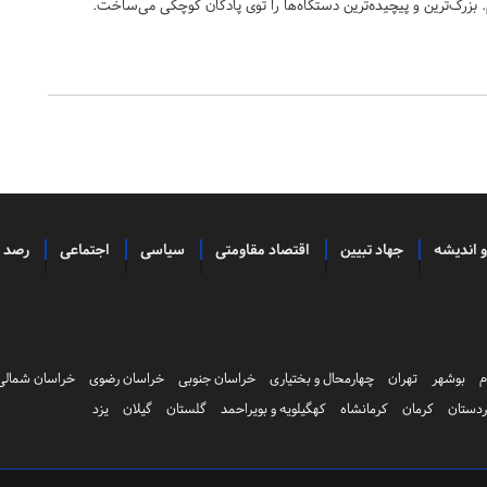
 بزرگ‌ترین و پیچیده‌ترین دستگاه‌ها را توی پادگان کوچکی می‌ساخت.
و اندیشه
جهاد تبیین
اقتصاد مقاومتی
سیاسی
اجتماعی
رصد
م
بوشهر
تهران
چهارمحال و بختیاری
خراسان جنوبی
خراسان رضوی
خراسان شمالی
دستان
کرمان
کرمانشاه
کهگیلویه و بویراحمد
گلستان
گیلان
یزد