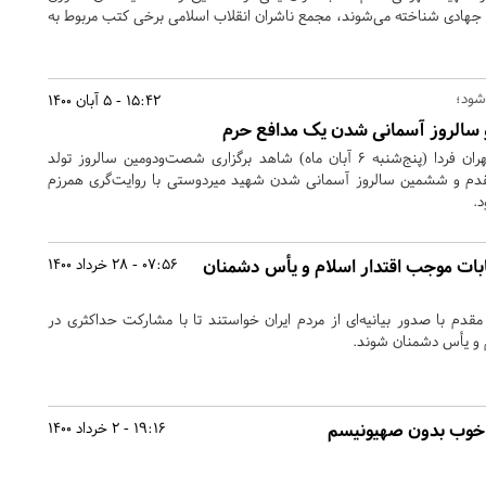
جهادی شناخته می‌شوند، مجمع ناشران انقلاب اسلامی برخی کتب مربوط به
شود؛
15:42 - 5 آبان 1400
 سالروز آسمانی شدن یک مدافع حرم
مزار شهدای بهشت زهرای تهران فردا (پنج‌شنبه ۶ آبان ماه) شاهد برگزاری شصت‌ودومین سالروز تولد
دم و ششمین سالروز آسمانی شدن شهید میردوستی با روایت‌گری همرزم
.
بات موجب اقتدار اسلام و یأس دشمنان
07:56 - 28 خرداد 1400
دم با صدور بیانیه‌ای از مردم ایران خواستند تا با مشارکت حداکثری در
م و یأس دشمنان شوند.
ی خوب بدون صهیونیسم
19:16 - 2 خرداد 1400