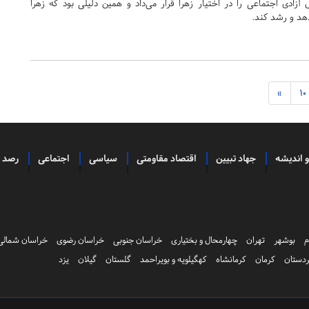
زادی اجتماعی را در اختیار زهرا قرار می‌داد و همین دلیلی بود که زهرا
هد و رشد کند.
»
10
و اندیشه
جهاد تبیین
اقتصاد مقاومتی
سیاسی
اجتماعی
رصد
م
بوشهر
تهران
چهارمحال و بختیاری
خراسان جنوبی
خراسان رضوی
خراسان شمالی
دستان
کرمان
کرمانشاه
کهگیلویه و بویراحمد
گلستان
گیلان
یزد