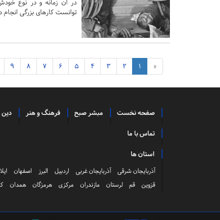
در آن زمانه و در نوع خودش آ
توانست کارهای بزرگی انجام د
9
8
7
6
5
4
3
2
1
«
صفحه نخست
مبشر صبح
فرهنگ و هنر
دین 
تماس با ما
استان ها
آذربایجان شرقی
آذربایجان غربی
اردبیل
البرز
اصفهان
ایلا
قزوین
قم
لرستان
مازندران
مرکزی
هرمزگان
همدان
کر