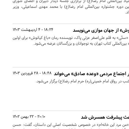
یاد بین‌المللی امام رضا(ع) از برگزاری جلسه دیدار دبیران و اعضای شورای
دوره جشنواره بین‌المللی امام رضا(ع) با محمد مهدی اسماعیلی، وزیر
د.
وش» از جهان موازی می‌نویسد
18:24 - 4 اردیبهشت 1403
و «ستّی» به قلم علی‌اصغر عزتی پاک، نویسنده رمان «باغ کیانوش» برای اولین
بین‌المللی کتاب تهران به نوجوانان و بزرگسالان عرضه می‌شود.
جتماع مردمی «وعده صادق» می‌خواند
18:48 - 28 فروردین 1403
 در رواق امام خمینی(ره) حرم امام رضا(ع) برگزار می‌شود.
اعث پیشرفت همسرش شد
20:10 - 22 بهمن 1402
«من مرد این خانه‌ام» در خصوص شخصیت اصلی این داستان، گفت: حسن