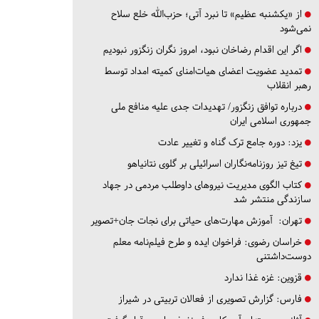
از «یکشنبه عظیم» تا نبرد آتی؛ حزب‌الله خلع سلاح
نمی‌شود
اگر این اقدام رضاخان نبود، امروز نگران زنگزور نبودیم
تمدید عضویت اعضای هیات‌امنای کمیته امداد توسط
رهبر انقلاب
درباره توافق زنگزور/ تهدیدات جدی علیه منافع ملی
جمهوری اسلامی ایران
یزد:
دوره جامع ترک گناه و تغییر عادت
تیغ تیز روزنامه‌نگاران اسرائیلی بر گلوی نتانیاهو
کتاب الگوی مدیریت نیروهای داوطلب مردمی در جهاد
سازندگی منتشر شد
تهران:
آموزش مهارت‌های حیاتی برای نجات جان+تصویر
خراسان رضوی:
فراخوان ایده و طرح فیلم‌نامه معلم
دوست‌داشتنی
قزوین:
غزه غذا ندارد
فارس:
گزارش تصویری از فعالان تربیتی در شیراز