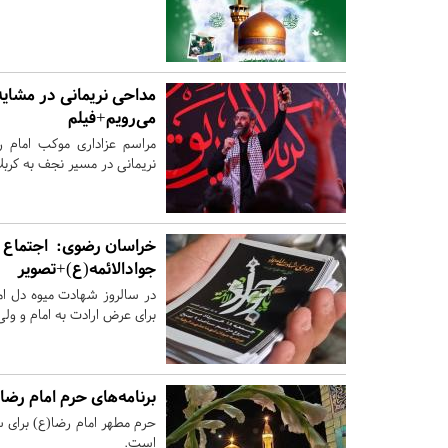
مداحی نریمانی در مشایه
می‌رویم+فیلم
مراسم عزاداری موکب امام رض
نریمانی در مسیر نجف به کربل
خراسان رضوی:
اجتماع ع
جوادالائمه(ع)+تصویر
در سالروز شهادت میوه دل ام
برای عرض ارادت به امام و و
برنامه‌های حرم امام رضا(
حرم مطهر امام رضا(ع) برای س
است.