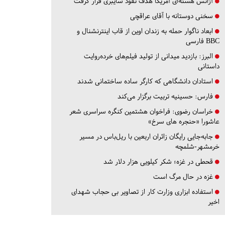
آژانس هسته‌ای آمریکا هدف نفوذ سایبری قرار گرفت
سخنی دوستانه با آقای عراقچی
ابعاد ناگوار حمله به زندان اوین از قاب اینترنشنال و
BBC فارسی
البرز:
بازدید میدانی از تولید فیلم‌های خرده‌روایت
داستانی
استادان دانشگاهی که کارگر ساده ساختمانی شدند
فارس:
حسینیه تربیت برگزار می‌کند
خراسان رضوی:
فراخوان هشتمین کنگره سراسری شعر
عاشورا «حنجره های سرخ»
جابه‌جایی رایگان زائران اربعین با ریل‌باس در مسیر
خرمشهر-شلمچه
قحطی در غزه؛ شکر کیلویی هزار دلار شد
غزه در حال مرگ است
استفاده ابزاری وزارت کار از تصاویر بی حجاب شهدای
اخیر