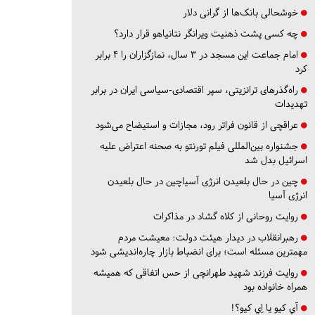
خوشحالی بانک‌ها از گرانی دلار
چه کسی پشت ذهنیت ویرانگر نتانیاهو قرار دارد؟
امام جماعت این مسجد در ۳ سال، نمازگزاران را ۴ برابر
کرد
راه‌گذرهای ترانزیتی، سپر اقتصادی-سیاسی ایران در برابر
تهدیدات
عراقچی از قانون فراتر رود، مجازات و استیضاح می‌شود
جشنواره بین‌المللی فیلم تورنتو به صحنه اعتراض علیه
اسرائیل بدل شد
چین در حال بلعیدن انرژی آسیاچین در حال بلعیدن
انرژی آسیا
روایت روحانی از کلاه گشاد در مذاکرات
رهبرانقلاب در دیدار هیئت دولت: معیشت مردم
مهمترین مسئله است؛ برای انضباط بازار چاره‌اندیشی شود
روایت فرزند شهید طهرانچی از حس اتفاقی که همیشه
همراه خانواده بود
آي كيو يا اِي كيو؟!