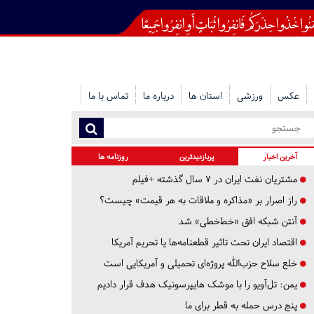
عکس
ورزشی
استان ها
درباره ما
تماس با ما
آخرین اخبار
پربازدیدترین
روزنامه ها
مشتریان نفت ایران در ۷ سال گذشته +فیلم
راز اصرار بر «مذاکره و ملاقات به هر قیمت» چیست؟
آنتن شبکه افق «خط‌خطی» شد
اقتصاد ایران تحت تاثیر قطعنامه‌ها یا تحریم‌ آمریکا
خلع سلاح حزب‌الله پروژه‌ای تحمیلی و آمریکایی است
یمن: تل‌آویو را با موشک هایپرسونیک هدف قرار دادیم
پنج درس‌ حمله به قطر برای ما