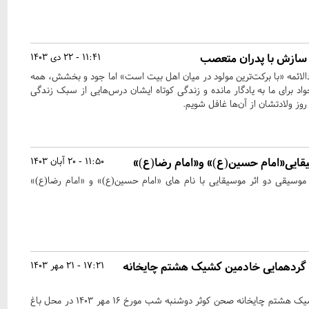
ی سازش با پدران متعصب
11:41 - 22 دی 1403
ادالائمه «با برکت‌ترین مولود در میان اهل بیت است» اما جود و بخشش، همه
د برای ما به یادگار مانده و زندگی کوتاه ایشان درس‌هایی از سبک زندگی
وز ولادتشان از آن‌ها غافل شویم.
سیقایی«امام حسین(ع)» و«امام رضا(ع)»
11:50 - 20 آبان 1403
وسیقی دو اثر موسیقایی با نام های «امام حسین(ع)» و «امام رضا(ع)»
گردهمایی خادمین کشیک هشتم چایخانه
17:21 - 21 مهر 1403
پنجمین گردهمایی خادمین کشیک هشتم چایخانه صحن کوثر دوشنبه شب مورخ ۱۶ مهر ۱۴۰۳ در محل باغ