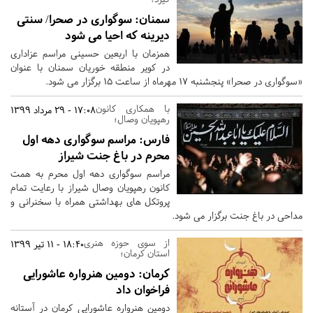
سمنان:
سوگواری در صحرا/ سنتی
دیرینه که احیا می شود
همزمان با اربعین حسینی مراسم عزاداری
در کویر منطقه خوریان سمنان با عنوان
«سوگواری در صحرا» پنجشنبه 17 مهرماه از ساعت 15 برگزار می شود.
با همکاری کانون
17:08 - 29 مرداد 1399
رهپویان وصال؛
فارس:
مراسم سوگواری دهه اول
محرم در باغ جنت شیراز
مراسم سوگواری دهه اول محرم به همت
کانون رهپویان وصال شیراز با رعایت تمام
پروتکل های بهداشتی همراه با سخنرانی و
مداحی در باغ جنت برگزار می شود.
از سوی حوزه هنری
18:40 - 11 تیر 1399
استان کرمان؛
کرمان:
دومین هنرواره عاشورایی
فراخوان داد
دومین هنرواره عاشورایی کرمان در آستانه