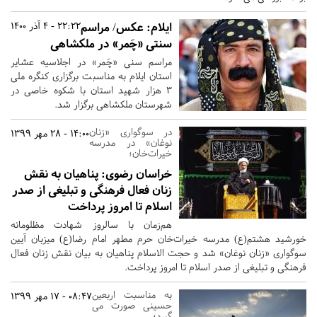
ایلام:
عکس/ مراسم
22:22 - 4 آذر 1400
سنتی «چَمر» در ملکشاهی
مراسم سنی «چَمر» در اجلاسیه عشایر
استان ایلام به مناسبت برگزاری کنگره ملی
۳ هزار شهید استان با شکوه خاصی در
شهرستان ملکشاهی برگزار شد.
در سوگواری «زنان
14:00 - 28 مهر 1399
نوغان» در مدرسه
خیرات‌خان؛
خراسان رضوی:
پناهیان به نقش
زنان فعال فرهنگی و تبلیغی از صدر
اسلام تا امروز پرداخت
هم‌زمان با سالروز شهادت مظلومانه
خورشید هشتم(ع) مدرسه خیرات‌خان حرم مطهر امام رضا(ع) میزبان آیین
سوگواری «زنان نوغان» شد و حجت الاسلام پناهیان به بیان نقش زنان فعال
فرهنگی و تبلیغی از صدر اسلام تا امروز پرداخت.
به مناسبت اربعین
08:47 - 17 مهر 1399
حسینی صورت می
گیرد؛