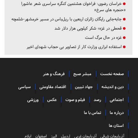
خراسان رضوی:
فراخوان هشتمین کنگره سراسری شعر عاشورا
«حنجره های سرخ»
جابه‌جایی رایگان زائران اربعین با ریل‌باس در مسیر خرمشهر-شلمچه
قحطی در غزه؛ شکر کیلویی هزار دلار شد
غزه در حال مرگ است
استفاده ابزاری وزارت کار از تصاویر بی حجاب شهدای اخیر
صفحه نخست
مبشر صبح
فرهنگ و هنر
دین و اندیشه
جهاد تبیین
اقتصاد مقاومتی
سیاسی
اجتماعی
رصد
فیلم و صوت
عکس
ورزشی
درباره ما
تماس با ما
استان ها
آذربایجان شرقی
آذربایجان غربی
اردبیل
البرز
اصفهان
ایلام