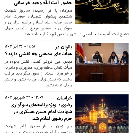
حضور آیت الله وحید خراسانی
هم‌زمان با فرا رسیدن سالروز شهادت
ششمین پیشوای شیعیان، حضرت امام
جعفر صادق علیه‌السلام مراسم عزاداری و
سوگواری با حضور مرجع عالیقدر جهان
تشیع آیت‌الله وحید خراسانی در شهر مقدس قم برگزار خواهد شد.
بانوان در
11:56 - 26 آذر 1403
هیأت‌های مذهبی چه نقشی دارند؟
مهدی امین فروغی گفت: نقش بانوان در
هیأت نقش عاطفه‌ورزی، مهرورزی و مادرانه
و خواهرانه است. از سوی دیگر باید مراقب
باشید که نقش زنان، مردانه نشود و نقش
مردان زنانه نشود.
خراسان
13:07 - 22 شهریور 1403
رضوی:
ویژه‌برنامه‌های سوگواری
شهادت امام حسن عسکری در
حرم رضوی اعلام شد
هم زمان با فرارسیدن ایام شهادت
یازدهمین امام شیعیان حضرت امام حسن