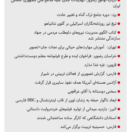
ایران
یزد:
دوره جامع ترک گناه و تغییر عادت
تیغ تیز روزنامه‌نگاران اسرائیلی بر گلوی نتانیاهو
کتاب الگوی مدیریت نیروهای داوطلب مردمی در جهاد
سازندگی منتشر شد
تهران:
آموزش مهارت‌های حیاتی برای نجات جان+تصویر
خراسان رضوی:
فراخوان ایده و طرح فیلم‌نامه معلم دوست‌داشتنی
قزوین:
غزه غذا ندارد
فارس:
گزارش تصویری از فعالان تربیتی در شیراز
آژانس هسته‌ای آمریکا هدف نفوذ سایبری قرار گرفت
سخنی دوستانه با آقای عراقچی
ابعاد ناگوار حمله به زندان اوین از قاب اینترنشنال و BBC فارسی
البرز:
بازدید میدانی از تولید فیلم‌های خرده‌روایت داستانی
استادان دانشگاهی که کارگر ساده ساختمانی شدند
فارس:
حسینیه تربیت برگزار می‌کند