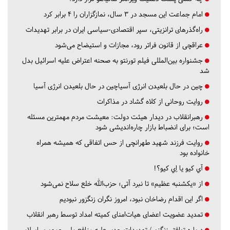
امام جماعت این مسجد در ۳ سال، نمازگزاران را ۴ برابر کرد
راه‌گذرهای ترانزیتی، سپر اقتصادی-سیاسی ایران در برابر تهدیدات
عراقچی از قانون فراتر رود، مجازات و استیضاح می‌شود
جشنواره بین‌المللی فیلم تورنتو به صحنه اعتراض علیه اسرائیل بدل
شد
چین در حال بلعیدن انرژی آسیاچین در حال بلعیدن انرژی آسیا
روایت روحانی از کلاه گشاد در مذاکرات
رهبرانقلاب در دیدار هیئت دولت: معیشت مردم مهمترین مسئله
است؛ برای انضباط بازار چاره‌اندیشی شود
روایت فرزند شهید طهرانچی از حس اتفاقی که همیشه همراه
خانواده بود
آي كيو يا اِي كيو؟!
از «یکشنبه عظیم» تا نبرد آتی؛ حزب‌الله خلع سلاح نمی‌شود
اگر این اقدام رضاخان نبود، امروز نگران زنگزور نبودیم
تمدید عضویت اعضای هیات‌امنای کمیته امداد توسط رهبر انقلاب
درباره توافق زنگزور/ تهدیدات جدی علیه منافع ملی جمهوری اسلامی