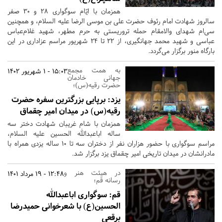
همزمان با ایّام سوگواری ۲۸ و ۳۰ صفر
سالروز شهادت امام رئوف حضرت علی بن موسی الرضا علیه السلام، و همچنین
سی‌ام شهدای والامقام حمله تروریستی به حرم مطهر، شهید غلام‌عباس
عباسی و شهید محمد جهانگیری، از ۲۲ تا ۲۴ شهریور مراسم عزاداری در این
بارگاه منور برگزار می‌گردد.
به همت مجمع
15:03 - 1 شهریور 1402
جهانی خادمان
حضرت رقیه(س)؛
یزد:
برپایی بزرگترین سفره حضرت
رقیه(س) در میدان امیر چقماق
همزمان با شام غریبان شهادت دختر سه
ساله اباعبدالله الحسین علیه السلام،
مراسم سوگواری با حضور هزاران نفر از دختران سه تا ۱۰ ساله یزدی همراه با
مادرانشان در میدان تاریخی امیر چقماق یزد برگزار شد.
در هیئت هنر و
12:48 - 19 مرداد 1401
رسانه قم؛
قم:
سوگواری اباعبدالله
الحسین(ع) با شعرخوانی حمیدرضا
برقعی