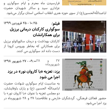
فرارسیدن ماه محرم و ایام سوگواری و
عزاداری سید و سالار شهیدان حضرت
اباعبدالله‌الحسین(ع) از سوی حوزه هنری انقلاب اسلامی استان برگزار می‌شود.
فیلم/
10:25 - 25 فروردین 1399
سوگواری کارکنان درمانی برزیل
برای همکارانشان
کارکنان بهداشت و درمان سائوپائولو برزیل
برای همکارانی که بخاطر ویروس کرونا از
دست داده اند سوگواری می کنند.
27 و 28
09:00 - 27 شهریور 1398
شهریورماه؛
یزد:
تعزیه «با کاروان نور» در یزد
اجرا می شود
به مناسبت ایام سوگواری شهادت حضرت
اباعبدالله الحسین (ع) و یاران باوفایشان،
دو مجلس تعزیه با عنوان «با کاروان نور» با
حضور فعالان فرهنگی، گردشگران خارجی و علاقه‌‎مندا 27 و 28 شهریورماه در
یزد اجرا می‌شود.