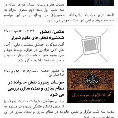
هیئت هنر و رسانه استان قم هر ساله در
سه شب اول دهه دوم محرم الحرام به
اقامه عزای حضرت اباعبدالله الحسین(ع) می پردازد و در این مراسم
سیدحمیدرضا برقعی نیز به شعرخوانی می پردازد.
عکس/ «مشق
03:37 - 16 مرداد 1401
شمشیر» نجفی‌های مقیم شیراز
آئین سوگواری «مشق شمشیر» یکی از آئین
های کهن عزاداری در عراق، توسط نجفی
های مقیم شیراز، شب تاسوعای حسینی
درحسینیه نجف اشرف برگزار شد.
با حضور حجت الاسلام
11:11 - 15 دی 1400
صاحبقرانی؛
خراسان رضوی:
نقش خانواده در
نظام سازی و تمدن سازی بررسی
می شود
مراسم سوگواری شهادت حضرت زهرا(س)
از سوی تشکل طلبگی ربیون در مشهد به
مدت سه شب برگزار و نقش خانواده در نظام سازی و تمدن سازی در این
برنامه بررسی می شود.