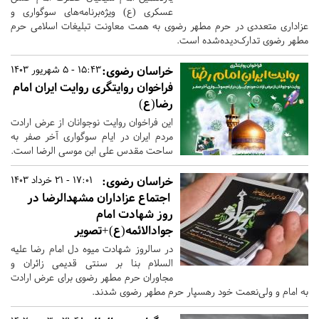
عسکری (ع) ویژه‌برنامه‌های سوگواری و
عزاداری متعددی در حرم مطهر رضوی به همت معاونت تبلیغات اسلامی حرم
مطهر رضوی تدارک‌دیده‌شده است.
خراسان رضوی:
15:43 - 5 شهریور 1403
فراخوان روایتگری روایت ایران امام
رضا(ع)
این فراخوان روایت نوجوانان از عرض ارادت
مردم ایران در ایام سوگواری آخر صفر به
ساحت مقدس علی ابن موسی الرضا است.
خراسان رضوی:
17:01 - 21 خرداد 1403
اجتماع عزاداران مشهدالرضا در
روز شهادت امام
جوادالائمه(ع)+تصویر
در سالروز شهادت میوه دل امام رضا علیه
السلام بنا بر سنتی قدیمی زائران و
مجاوران حرم مطهر رضوی برای عرض ارادت
به امام و ولی‌نعمت خود رهسپار حرم مطهر رضوی شدند.