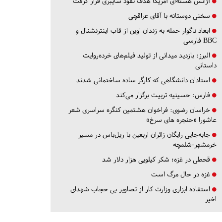
آژانس هسته‌ای آمریکا هدف نفوذ سایبری قرار گرفت
سخنی دوستانه با آقای عراقچی
ابعاد ناگوار حمله به زندان اوین از قاب اینترنشنال و
BBC فارسی
البرز:
بازدید میدانی از تولید فیلم‌های خرده‌روایت
داستانی
استادان دانشگاهی که کارگر ساده ساختمانی شدند
فارس:
حسینیه تربیت برگزار می‌کند
خراسان رضوی:
فراخوان هشتمین کنگره سراسری شعر
عاشورا «حنجره های سرخ»
جابه‌جایی رایگان زائران اربعین با ریل‌باس در مسیر
خرمشهر-شلمچه
قحطی در غزه؛ شکر کیلویی هزار دلار شد
غزه در حال مرگ است
استفاده ابزاری وزارت کار از تصاویر بی حجاب شهدای
اخیر