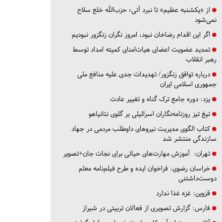
از «یکشنبه عظیم» تا نبرد آتی؛ حزب‌الله خلع سلاح
نمی‌شود
اگر این اقدام رضاخان نبود، امروز نگران زنگزور نبودیم
تمدید عضویت اعضای هیات‌امنای کمیته امداد توسط
رهبر انقلاب
درباره توافق زنگزور/ تهدیدات جدی علیه منافع ملی
جمهوری اسلامی ایران
یزد:
دوره جامع ترک گناه و تغییر عادت
تیغ تیز روزنامه‌نگاران اسرائیلی بر گلوی نتانیاهو
کتاب الگوی مدیریت نیروهای داوطلب مردمی در جهاد
سازندگی منتشر شد
تهران:
آموزش مهارت‌های حیاتی برای نجات جان+تصویر
خراسان رضوی:
فراخوان ایده و طرح فیلم‌نامه معلم
دوست‌داشتنی
قزوین:
غزه غذا ندارد
فارس:
گزارش تصویری از فعالان تربیتی در شیراز