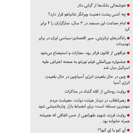
خوشحالی بانک‌ها از گرانی دلار
چه کسی پشت ذهنیت ویرانگر نتانیاهو قرار دارد؟
امام جماعت این مسجد در ۳ سال، نمازگزاران را ۴ برابر
کرد
راه‌گذرهای ترانزیتی، سپر اقتصادی-سیاسی ایران در برابر
تهدیدات
عراقچی از قانون فراتر رود، مجازات و استیضاح می‌شود
جشنواره بین‌المللی فیلم تورنتو به صحنه اعتراض علیه
اسرائیل بدل شد
چین در حال بلعیدن انرژی آسیاچین در حال بلعیدن
انرژی آسیا
روایت روحانی از کلاه گشاد در مذاکرات
رهبرانقلاب در دیدار هیئت دولت: معیشت مردم
مهمترین مسئله است؛ برای انضباط بازار چاره‌اندیشی شود
روایت فرزند شهید طهرانچی از حس اتفاقی که همیشه
همراه خانواده بود
آي كيو يا اِي كيو؟!