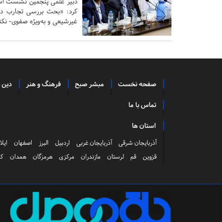
دبیر علمی پنجمین نشست اسات
کرد: «بحث بررسی تجارب دول
غیرشیعی و به‌‌ویژه صفوی- نکت
صفحه نخست
مبشر صبح
فرهنگ و هنر
دین 
تماس با ما
استان ها
آذربایجان شرقی
آذربایجان غربی
اردبیل
البرز
اصفهان
ایلا
قزوین
قم
لرستان
مازندران
مرکزی
هرمزگان
همدان
کر