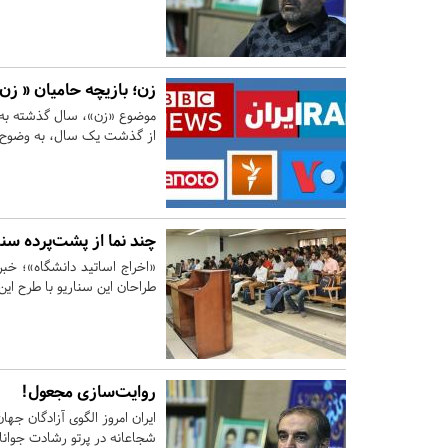
زن؛ بازیچه حامیان « زن،
موضوع «زن»، سال گذشته به غا
از گذشت یک سال، به وضوح دی
چند نما از پشت‌پرده‌ سن
«اخراج اساتید دانشگاه»؛ خبر
طراحان این سناریو با طرح این
روایت‌سازی مجعول!
ایران امروز الگوی آزادگان ج
شجاعانه در پرتو رشادت جوانا