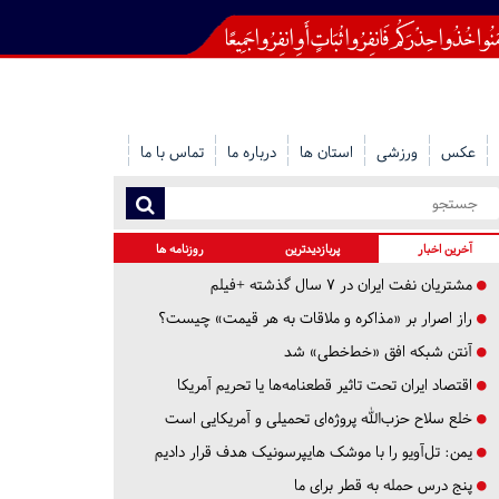
عکس
ورزشی
استان ها
درباره ما
تماس با ما
آخرین اخبار
پربازدیدترین
روزنامه ها
مشتریان نفت ایران در ۷ سال گذشته +فیلم
راز اصرار بر «مذاکره و ملاقات به هر قیمت» چیست؟
آنتن شبکه افق «خط‌خطی» شد
اقتصاد ایران تحت تاثیر قطعنامه‌ها یا تحریم‌ آمریکا
خلع سلاح حزب‌الله پروژه‌ای تحمیلی و آمریکایی است
یمن: تل‌آویو را با موشک هایپرسونیک هدف قرار دادیم
پنج درس‌ حمله به قطر برای ما