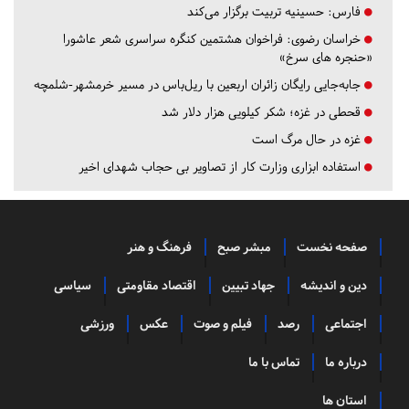
فارس:
حسینیه تربیت برگزار می‌کند
خراسان رضوی:
فراخوان هشتمین کنگره سراسری شعر عاشورا
«حنجره های سرخ»
جابه‌جایی رایگان زائران اربعین با ریل‌باس در مسیر خرمشهر-شلمچه
قحطی در غزه؛ شکر کیلویی هزار دلار شد
غزه در حال مرگ است
استفاده ابزاری وزارت کار از تصاویر بی حجاب شهدای اخیر
صفحه نخست
مبشر صبح
فرهنگ و هنر
دین و اندیشه
جهاد تبیین
اقتصاد مقاومتی
سیاسی
اجتماعی
رصد
فیلم و صوت
عکس
ورزشی
درباره ما
تماس با ما
استان ها