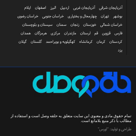
آذربایجان شرقی
آذربایجان غربی
اردبیل
البرز
اصفهان
ایلام
بوشهر
تهران
چهارمحال و بختیاری
خراسان جنوبی
خراسان رضوی
خراسان شمالی
خوزستان
زنجان
سمنان
سیستان و بلوچستان
فارس
قزوین
قم
لرستان
مازندران
مرکزی
هرمزگان
همدان
کردستان
کرمان
کرمانشاه
کهگیلویه و بویراحمد
گلستان
گیلان
یزد
تمام حقوق مادی و معنوی این سایت متعلق به
حلقه وصل
است و استفاده از
مطالب با ذکر منبع بلامانع است.
طراحی و تولید:
"اورس"