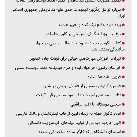
تمدید عضویت اعضای هیات‌امنای کمیته امداد توسط رهبر انقلاب
درباره توافق زنگزور/ تهدیدات جدی علیه منافع ملی جمهوری اسلامی
ایران
یزد:
دوره جامع ترک گناه و تغییر عادت
تیغ تیز روزنامه‌نگاران اسرائیلی بر گلوی نتانیاهو
کتاب الگوی مدیریت نیروهای داوطلب مردمی در جهاد
سازندگی منتشر شد
تهران:
آموزش مهارت‌های حیاتی برای نجات جان+تصویر
خراسان رضوی:
فراخوان ایده و طرح فیلم‌نامه معلم دوست‌داشتنی
قزوین:
غزه غذا ندارد
فارس:
گزارش تصویری از فعالان تربیتی در شیراز
آژانس هسته‌ای آمریکا هدف نفوذ سایبری قرار گرفت
سخنی دوستانه با آقای عراقچی
ابعاد ناگوار حمله به زندان اوین از قاب اینترنشنال و BBC فارسی
البرز:
بازدید میدانی از تولید فیلم‌های خرده‌روایت داستانی
استادان دانشگاهی که کارگر ساده ساختمانی شدند