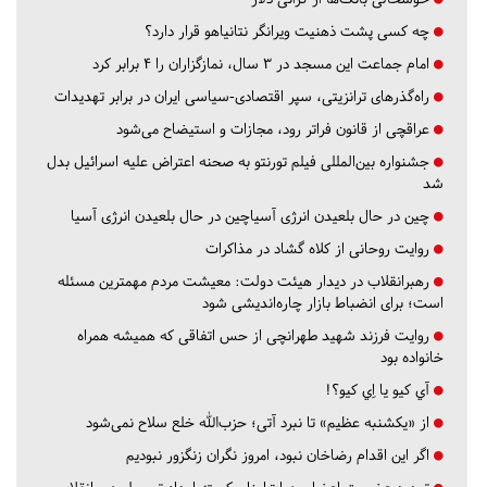
چه کسی پشت ذهنیت ویرانگر نتانیاهو قرار دارد؟
امام جماعت این مسجد در ۳ سال، نمازگزاران را ۴ برابر کرد
راه‌گذرهای ترانزیتی، سپر اقتصادی-سیاسی ایران در برابر تهدیدات
عراقچی از قانون فراتر رود، مجازات و استیضاح می‌شود
جشنواره بین‌المللی فیلم تورنتو به صحنه اعتراض علیه اسرائیل بدل
شد
چین در حال بلعیدن انرژی آسیاچین در حال بلعیدن انرژی آسیا
روایت روحانی از کلاه گشاد در مذاکرات
رهبرانقلاب در دیدار هیئت دولت: معیشت مردم مهمترین مسئله
است؛ برای انضباط بازار چاره‌اندیشی شود
روایت فرزند شهید طهرانچی از حس اتفاقی که همیشه همراه
خانواده بود
آي كيو يا اِي كيو؟!
از «یکشنبه عظیم» تا نبرد آتی؛ حزب‌الله خلع سلاح نمی‌شود
اگر این اقدام رضاخان نبود، امروز نگران زنگزور نبودیم