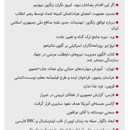
اگر این اقدام رضاخان نبود، امروز نگران زنگزور نبودیم
تمدید عضویت اعضای هیات‌امنای کمیته امداد توسط رهبر انقلاب
درباره توافق زنگزور/ تهدیدات جدی علیه منافع ملی جمهوری اسلامی
ایران
یزد:
دوره جامع ترک گناه و تغییر عادت
تیغ تیز روزنامه‌نگاران اسرائیلی بر گلوی نتانیاهو
کتاب الگوی مدیریت نیروهای داوطلب مردمی در جهاد
سازندگی منتشر شد
تهران:
آموزش مهارت‌های حیاتی برای نجات جان+تصویر
خراسان رضوی:
فراخوان ایده و طرح فیلم‌نامه معلم دوست‌داشتنی
قزوین:
غزه غذا ندارد
فارس:
گزارش تصویری از فعالان تربیتی در شیراز
آژانس هسته‌ای آمریکا هدف نفوذ سایبری قرار گرفت
سخنی دوستانه با آقای عراقچی
ابعاد ناگوار حمله به زندان اوین از قاب اینترنشنال و BBC فارسی
البرز:
بازدید میدانی از تولید فیلم‌های خرده‌روایت داستانی