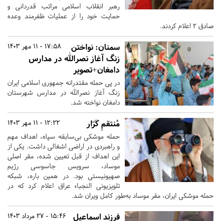
رهبر انقلاب اسلامی مراتب قدردانی و
حمایت خود را از عملیات ظفرمند وعده
صادق ۲ اعلام کردند.
سمنان:
نواختن
17:58 - 11 مهر 1403
زنگ آغاز نصرالله در مدارس
دامغان+تصویر
در پی حمله مقتدرانه جمهوری اسلامی ایران
زنگ آغاز نصرالله در مدارس شهرستان
دامغان نواخته شد.
مُنتقمِ کَرّار
12:22 - 11 مهر 1403
حمله موشکی بی‌سابقه سپاه،‌ اهداف مهم
و راهبردی در اراضی اشغالی داشت. یکی از
این اهداف از قبل تعیین شده، مقر اصلی
موساد، سرویس جاسوسی رژیم
صهیونیستی بود. در همین باره، شبکه
تلویزیونی النجباء عراق اعلام کرد که در
حمله موشکی ایران، مقر موساد به‌طور کامل ویران شد.
فرزند اسماعیل
15:46 - 27 مرداد 1403