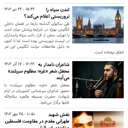
لندن سپاه را
15:44 - 24 دی 1402
تروریستی اعلام می‌کند؟
طی سالهای گذشته بارها در فضای داخلی
انگلیس بویژه در شرایط پرتنش میان لندن
با تهران، سخن از قرار دادن سپاه پاسداران
در لیست تروریستی بوده است اما تا کنون
به دلیل ملاحظات دولت انگلیس این امر
اتفاق نیفتاده است.
شاعران نامدار به
16:26 - 17 آذر 1402
محفل شعر «غزه؛ مظلوم سربلند»
می‌آیند
محفل شعر «غزه؛ مظلوم سربلند» با
حضور شاعران سرشناس کشورمان در ایام
شهادت حضرت صدیقه طاهره سلام‌الله
علیها برگزار می‌شود.
نقش شهید
10:50 - 25 مهر 1402
طهرانی مقدم در مقاومت فلسطین
و نابودی اسرائیل