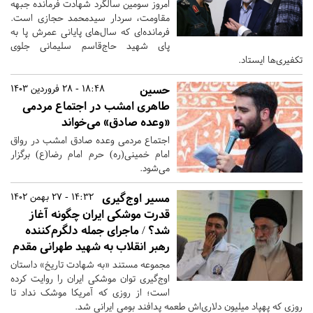
امروز سومین سالگرد شهادت فرمانده جبهه
مقاومت، سردار سیدمحمد حجازی است.
فرمانده‌ای که سال‌های پایانی عمرش پا به
پای شهید حاج‌قاسم سلیمانی جلوی
تکفیری‌ها ایستاد.
حسین
18:48 - 28 فروردین 1403
طاهری امشب در اجتماع مردمی
«وعده صادق» می‌خواند
اجتماع مردمی وعده صادق امشب در رواق
امام خمینی(ره) حرم امام رضا(ع) برگزار
می‌شود.
مسیر اوج‌گیری
14:32 - 27 بهمن 1402
قدرت موشکی ایران چگونه آغاز
شد؟ / ماجرای جمله دلگرم‌کننده
رهبر انقلاب به شهید طهرانی مقدم
مجموعه مستند «به شهادت تاریخ» داستان
اوج‌گیری توان موشکی ایران را روایت کرده
است؛‌ از روزی که آمریکا موشک نداد تا
روزی که پهپاد میلیون‌ دلاری‌اش طعمه پدافند بومی ایرانی شد.