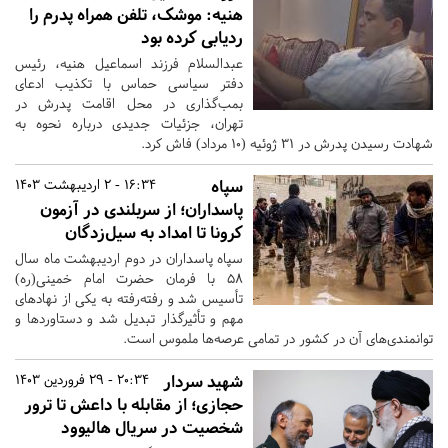
هنیه: موشک، تلفن همراه پدرم را
ردیابی کرده بود
عبدالسلام فرزند اسماعیل هنیه، رئیس
دفتر سیاسی حماس با تکذیب ادعای
بمب‌گذاری در محل اقامت پدرش در
تهران، جزئیات جدیدی درباره نحوه به
شهادت رسیدن پدرش در 31 ژوئیه (10 مرداد) فاش کرد.
سپاه
16:34 - 2 اردیبهشت 1403
پاسداران؛ از سربلندی در آزمون
کرونا تا امداد به سیل‌زدگان
سپاه پاسداران در دوم اردیبهشت ماه سال
۵۸ با فرمان حضرت امام خمینی(ره)
تأسیس شد و رفته‌رفته به یکی از نهادهای
مهم و تأثیرگذار تبدیل شد و دستاوردها و
توانمند‌ی‌های آن در کشور در تمامی عرصه‌ها ملموس است.
شهید سردار
20:34 - 29 فروردین 1403
حجازی؛ از مقابله با داعش تا ترور
شخصیت در سریال هالیوود