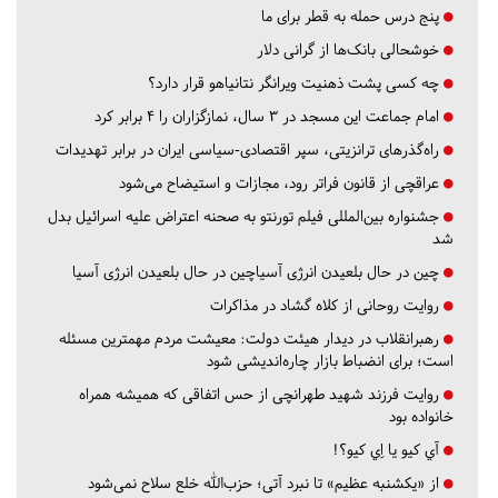
پنج درس‌ حمله به قطر برای ما
خوشحالی بانک‌ها از گرانی دلار
چه کسی پشت ذهنیت ویرانگر نتانیاهو قرار دارد؟
امام جماعت این مسجد در ۳ سال، نمازگزاران را ۴ برابر کرد
راه‌گذرهای ترانزیتی، سپر اقتصادی-سیاسی ایران در برابر تهدیدات
عراقچی از قانون فراتر رود، مجازات و استیضاح می‌شود
جشنواره بین‌المللی فیلم تورنتو به صحنه اعتراض علیه اسرائیل بدل
شد
چین در حال بلعیدن انرژی آسیاچین در حال بلعیدن انرژی آسیا
روایت روحانی از کلاه گشاد در مذاکرات
رهبرانقلاب در دیدار هیئت دولت: معیشت مردم مهمترین مسئله
است؛ برای انضباط بازار چاره‌اندیشی شود
روایت فرزند شهید طهرانچی از حس اتفاقی که همیشه همراه
خانواده بود
آي كيو يا اِي كيو؟!
از «یکشنبه عظیم» تا نبرد آتی؛ حزب‌الله خلع سلاح نمی‌شود