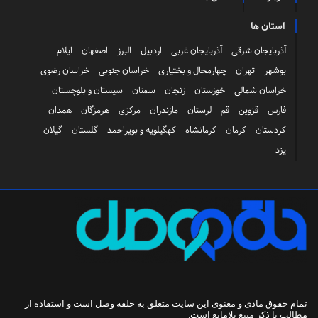
استان ها
آذربایجان شرقی
آذربایجان غربی
اردبیل
البرز
اصفهان
ایلام
بوشهر
تهران
چهارمحال و بختیاری
خراسان جنوبی
خراسان رضوی
خراسان شمالی
خوزستان
زنجان
سمنان
سیستان و بلوچستان
فارس
قزوین
قم
لرستان
مازندران
مرکزی
هرمزگان
همدان
کردستان
کرمان
کرمانشاه
کهگیلویه و بویراحمد
گلستان
گیلان
یزد
تمام حقوق مادی و معنوی این سایت متعلق به
حلقه وصل
است و استفاده از
مطالب با ذکر منبع بلامانع است.