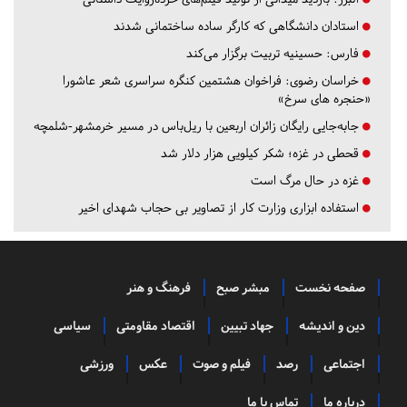
استادان دانشگاهی که کارگر ساده ساختمانی شدند
فارس:
حسینیه تربیت برگزار می‌کند
خراسان رضوی:
فراخوان هشتمین کنگره سراسری شعر عاشورا
«حنجره های سرخ»
جابه‌جایی رایگان زائران اربعین با ریل‌باس در مسیر خرمشهر-شلمچه
قحطی در غزه؛ شکر کیلویی هزار دلار شد
غزه در حال مرگ است
استفاده ابزاری وزارت کار از تصاویر بی حجاب شهدای اخیر
صفحه نخست
مبشر صبح
فرهنگ و هنر
دین و اندیشه
جهاد تبیین
اقتصاد مقاومتی
سیاسی
اجتماعی
رصد
فیلم و صوت
عکس
ورزشی
درباره ما
تماس با ما