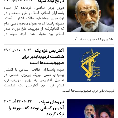
تاریخ تولد سپاه
09:51 - 16 بهمن 1403
دیروز برادر سلامی، فرمانده کل سپاه
پاسداران انقلاب اسلامی طی سخنانی در
نوزدهمین جشنواره مالک اشتر گفت:
«‌سپاه پاسداران به عنوان معجزه ذهنی امام
که الهام‌گرفته از تجربیات تلخ دوران صدر
اسلام بود متولد شد البته سپاه در
عاشورای ۶۱ هجری به دنیا آمد.
آتش‌بس غزه یک
10:14 - 27 دی 1403
شکست ترمیم‌ناپذیر برای
صهیونیست‌ها است
سپاه پاسداران انقلاب اسلامی با انتشار
بیانیه‌ای ضمن تبریک پیروزی حماس در
تحمیل آتش‌بس به رژیم صهیونیستی،
اعلام کرد: این آتش‌بس یک شکست
ترمیم‌ناپذیر برای صهیونیست‌ها است.
نیروهای سپاه،
10:22 - 22 آذر 1403
آخرین کسانی بودند که سوریه را
ترک کردند