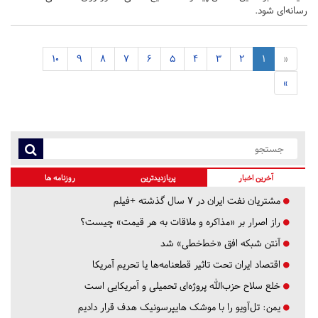
رسانه‌ای شود.
10
9
8
7
6
5
4
3
2
1
«
»
آخرین اخبار
پربازدیدترین
روزنامه ها
مشتریان نفت ایران در ۷ سال گذشته +فیلم
راز اصرار بر «مذاکره و ملاقات به هر قیمت» چیست؟
آنتن شبکه افق «خط‌خطی» شد
اقتصاد ایران تحت تاثیر قطعنامه‌ها یا تحریم‌ آمریکا
خلع سلاح حزب‌الله پروژه‌ای تحمیلی و آمریکایی است
یمن: تل‌آویو را با موشک هایپرسونیک هدف قرار دادیم