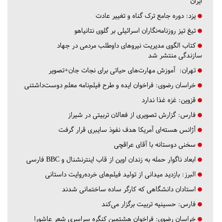
ایران
یزد:
دوره جامع ترک گناه و تغییر عادت
تیغ تیز روزنامه‌نگاران اسرائیلی بر گلوی نتانیاهو
کتاب الگوی مدیریت نیروهای داوطلب مردمی در جهاد
سازندگی منتشر شد
تهران:
آموزش مهارت‌های حیاتی برای نجات جان+تصویر
خراسان رضوی:
فراخوان ایده و طرح فیلم‌نامه معلم دوست‌داشتنی
قزوین:
غزه غذا ندارد
فارس:
گزارش تصویری از فعالان تربیتی در شیراز
آژانس هسته‌ای آمریکا هدف نفوذ سایبری قرار گرفت
سخنی دوستانه با آقای عراقچی
ابعاد ناگوار حمله به زندان اوین از قاب اینترنشنال و BBC فارسی
البرز:
بازدید میدانی از تولید فیلم‌های خرده‌روایت داستانی
استادان دانشگاهی که کارگر ساده ساختمانی شدند
فارس:
حسینیه تربیت برگزار می‌کند
خراسان رضوی:
فراخوان هشتمین کنگره سراسری شعر عاشورا