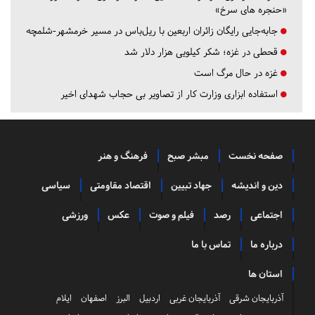
«حنجره های سرخ»
جابه‌جایی رایگان زائران اربعین با ریل‌باس در مسیر خرمشهر-شلمچه
قحطی در غزه؛ شکر کیلویی هزار دلار شد
غزه در حال مرگ است
استفاده ابزاری وزارت کار از تصاویر بی حجاب شهدای اخیر
صفحه نخست
مبشر صبح
فرهنگ و هنر
دین و اندیشه
جهاد تبیین
اقتصاد مقاومتی
سیاسی
اجتماعی
رصد
فیلم و صوت
عکس
ورزشی
درباره ما
تماس با ما
استان ها
آذربایجان شرقی
آذربایجان غربی
اردبیل
البرز
اصفهان
ایلام