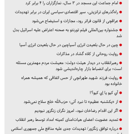
امام جماعت این مسجد در ۳ سال، نمازگزاران را ۴ برابر کرد
راه‌گذرهای ترانزیتی، سپر اقتصادی-سیاسی ایران در برابر تهدیدات
عراقچی از قانون فراتر رود، مجازات و استیضاح می‌شود
جشنواره بین‌المللی فیلم تورنتو به صحنه اعتراض علیه اسرائیل بدل
شد
چین در حال بلعیدن انرژی آسیاچین در حال بلعیدن انرژی آسیا
روایت روحانی از کلاه گشاد در مذاکرات
رهبرانقلاب در دیدار هیئت دولت: معیشت مردم مهمترین مسئله
است؛ برای انضباط بازار چاره‌اندیشی شود
روایت فرزند شهید طهرانچی از حس اتفاقی که همیشه همراه
خانواده بود
آي كيو يا اِي كيو؟!
از «یکشنبه عظیم» تا نبرد آتی؛ حزب‌الله خلع سلاح نمی‌شود
اگر این اقدام رضاخان نبود، امروز نگران زنگزور نبودیم
تمدید عضویت اعضای هیات‌امنای کمیته امداد توسط رهبر انقلاب
درباره توافق زنگزور/ تهدیدات جدی علیه منافع ملی جمهوری اسلامی