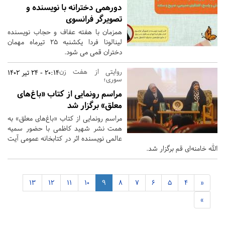
دورهمی دخترانه با نویسنده و
تصویرگر فرانسوی
همزمان با هفته عفاف و حجاب نویسنده
لینالونا فردا یکشنبه 25 تیرماه مهمان
دختران قمی می شود.
روایتی از هفت زن
20:14 - 24 تیر 1402
سوری؛
مراسم رونمایی از کتاب «باغ­‌های
معلق» برگزار شد
مراسم رونمایی از کتاب «باغ­‌های معلق» به
همت نشر شهید کاظمی با حضور سمیه
عالمی نویسنده اثر در کتابخانه عمومی آیت
­الله خامنه‌­ای قم برگزار شد.
13
12
11
10
9
8
7
6
5
4
«
»