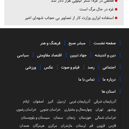
قحطی در غزه؛ شکر کیلویی هزار دلار شد
غزه در حال مرگ است
استفاده ابزاری وزارت کار از تصاویر بی حجاب شهدای اخیر
صفحه نخست
مبشر صبح
فرهنگ و هنر
دین و اندیشه
جهاد تبیین
اقتصاد مقاومتی
سیاسی
اجتماعی
رصد
فیلم و صوت
عکس
ورزشی
درباره ما
تماس با ما
استان ها
آذربایجان شرقی
آذربایجان غربی
اردبیل
البرز
اصفهان
ایلام
بوشهر
تهران
چهارمحال و بختیاری
خراسان جنوبی
خراسان رضوی
خراسان شمالی
خوزستان
زنجان
سمنان
سیستان و بلوچستان
فارس
قزوین
قم
لرستان
مازندران
مرکزی
هرمزگان
همدان