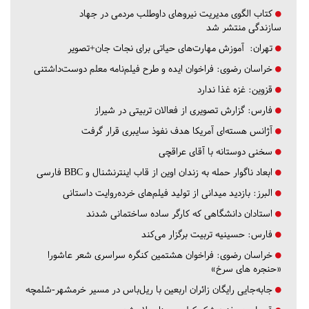
کتاب الگوی مدیریت نیروهای داوطلب مردمی در جهاد
سازندگی منتشر شد
تهران:
آموزش مهارت‌های حیاتی برای نجات جان+تصویر
خراسان رضوی:
فراخوان ایده و طرح فیلم‌نامه معلم دوست‌داشتنی
قزوین:
غزه غذا ندارد
فارس:
گزارش تصویری از فعالان تربیتی در شیراز
آژانس هسته‌ای آمریکا هدف نفوذ سایبری قرار گرفت
سخنی دوستانه با آقای عراقچی
ابعاد ناگوار حمله به زندان اوین از قاب اینترنشنال و BBC فارسی
البرز:
بازدید میدانی از تولید فیلم‌های خرده‌روایت داستانی
استادان دانشگاهی که کارگر ساده ساختمانی شدند
فارس:
حسینیه تربیت برگزار می‌کند
خراسان رضوی:
فراخوان هشتمین کنگره سراسری شعر عاشورا
«حنجره های سرخ»
جابه‌جایی رایگان زائران اربعین با ریل‌باس در مسیر خرمشهر-شلمچه