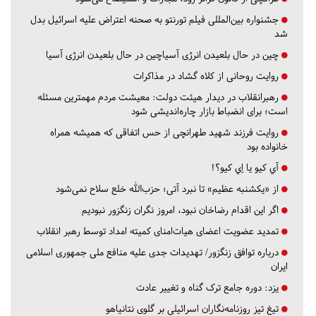
جشنواره بین‌المللی فیلم تورنتو به صحنه اعتراض علیه اسرائیل بدل
شد
چین در حال بلعیدن انرژی آسیاچین در حال بلعیدن انرژی آسیا
روایت روحانی از کلاه گشاد در مذاکرات
رهبرانقلاب در دیدار هیئت دولت: معیشت مردم مهمترین مسئله
است؛ برای انضباط بازار چاره‌اندیشی شود
روایت فرزند شهید طهرانچی از حس اتفاقی که همیشه همراه
خانواده بود
آي كيو يا اِي كيو؟!
از «یکشنبه عظیم» تا نبرد آتی؛ حزب‌الله خلع سلاح نمی‌شود
اگر این اقدام رضاخان نبود، امروز نگران زنگزور نبودیم
تمدید عضویت اعضای هیات‌امنای کمیته امداد توسط رهبر انقلاب
درباره توافق زنگزور/ تهدیدات جدی علیه منافع ملی جمهوری اسلامی
ایران
یزد:
دوره جامع ترک گناه و تغییر عادت
تیغ تیز روزنامه‌نگاران اسرائیلی بر گلوی نتانیاهو