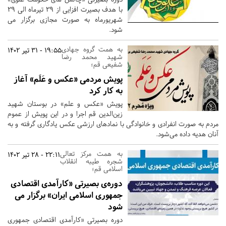
با هدف بصیرت افزایی از 29 تیرماه الی 29
شهریورماه به صورت مجازی برگزار می
شود.
به همت گروه جهادی
19:55 - 31 تیر 1402
شهید محمد رضا
شفیعی قم؛
پویش مردمی «عکس و عَلَم» آغاز
به کار کرد
پویش «عکس و علم» در بوستان شهید
زین‌الدین قم اجرا و در این پویش از عموم
مردم به صورت انفرادی و خانوادگی با نمادهای ارزشی عکس یادگاری گرفته و به
آنان هدیه داده می‌شود.
به همت مرکز تعالی
22:11 - 28 تیر 1402
شجره طیبه انقلاب
اسلامی قم؛
دوره‌ی بصیرتی «کارآمدی اقتصادی
جمهوری اسلامی ایران» برگزار می
شود
دوره بصیرتی «کارآمدی اقتصادی جمهوری