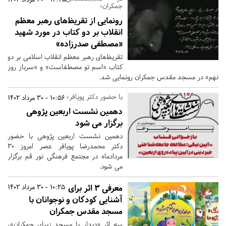
جمکران؛
رونمایی از تقریظ‌های رهبر معظم
انقلاب بر دو کتاب در مورد شهید
«مصطفی صدرزاده»
تقریظ‌های رهبر معظم انقلاب اسلامی بر دو
کتاب «اسم تو مصطفاست» و «سرباز روز
نهم» در مسجد مقدس جمکران رونمایی شد.
با حضور دکتر پویافر؛
10:56 - 30 مرداد 1402
دهمین نشست اربعین پژوهی
برگزار می شود
دهمین نشست اربعین پژوهی با حضور
دکتر محمدرضا پویافر عصر امروز 30
مردادماه در مجتمع فرهنگی نور قم برگزار
می شود.
معرفی 3 اثر برای
10:25 - 30 مرداد 1402
آشنایی کودکان و نوجوانان با
مسجد مقدس جمکران
سه اثر «دیدار با مسجد زیبای جمکران»،