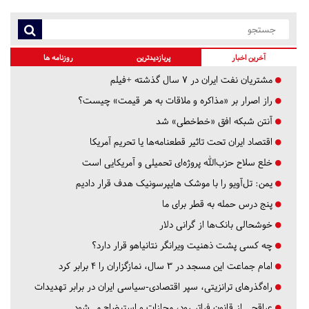
آخرین اخبار
پربازدیدترین
روزنامه ها
مشتریان نفت ایران در ۷ سال گذشته +فیلم
راز اصرار بر «مذاکره و ملاقات به هر قیمت» چیست؟
آنتن شبکه افق «خط‌خطی» شد
اقتصاد ایران تحت تاثیر قطعنامه‌ها یا تحریم‌ آمریکا
خلع سلاح حزب‌الله پروژه‌ای تحمیلی و آمریکایی است
یمن: تل‌آویو را با موشک هایپرسونیک هدف قرار دادیم
پنج درس‌ حمله به قطر برای ما
خوشحالی بانک‌ها از گرانی دلار
چه کسی پشت ذهنیت ویرانگر نتانیاهو قرار دارد؟
امام جماعت این مسجد در ۳ سال، نمازگزاران را ۴ برابر کرد
راه‌گذرهای ترانزیتی، سپر اقتصادی-سیاسی ایران در برابر تهدیدات
عراقچی از قانون فراتر رود، مجازات و استیضاح می‌شود