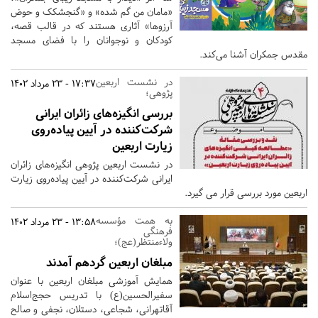
«مامان من گم شده» و «گنجشکک و حوض
آرزوها» آثاری هستند که در قالب قصه،
کودکان و نوجوانان را با فضای مسجد
مقدس جمکران آشنا می‌کند.
در نشست اربعین
17:37 - 23 مرداد 1402
پژوهی؛
بررسی انگیزه‌های زائران ایرانی
شرکت‌کننده در آیین پیاده‌روی
زیارت اربعین
در نشست اربعین پژوهی انگیزه‌های زائران
ایرانی شرکت‌کننده در آیین پیاده‌روی زیارت
اربعین مورد بررسی قرار می گیرد.
به همت مؤسسه
13:58 - 23 مرداد 1402
فرهنگی
ولاءمنتظر(عج)؛
مبلغان اربعین گردهم آمدند
همایش آموزشی مبلغان اربعین با عنوان
سفیرالحسین(ع) با تدریس حجج‌اسلام
آقاتهرانی، شجاعی، دستلان، نجفی و صالح