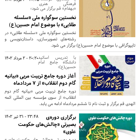
فرهنگی هنری
«بهفام» قم برگزار می شود؛
نخستین سوگواره ملی «سلسله
طلایی» با موضوع امام حسین(ع)
نخستین سوگواره ملی «سلسله طلایی» در
رشته‌های تصویرسازی، داستان‌نویسی و
تایپوگرافی با موضوع امام حسین(ع) برگزار می شود.
با تدریس اساتید
20:20 - 2 مرداد 1402
دانشگاه جامع امام
حسین(ع)؛
آغاز دوره جامع تربیت مربی «بیانیه
گام دوم انقلاب» از 7 مردادماه
دوره جامع تربیت مربی «بیانیه گام دوم
انقلاب» از سوی مؤسسه بین المللی ائمه
الهدی قم برگزار و ثبت نام تا ششم مردادماه ادامه می یابد.
برگزاری دوره‌ی
23:48 - 31 تیر 1402
بصیرتی «چالش‌های حکومت
علوی»
دوره بصیرتی «چالش های حکومت علوی»