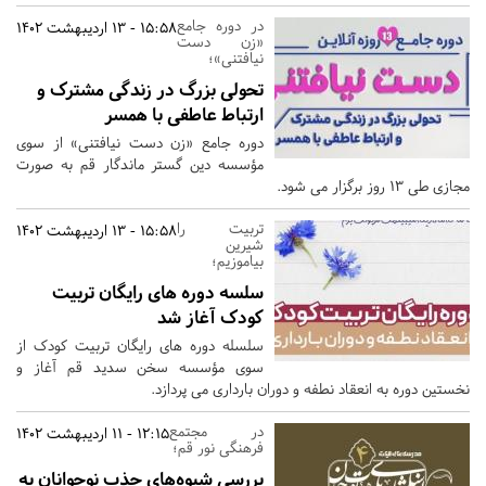
در دوره جامع
15:58 - 13 اردیبهشت 1402
«زن دست
نیافتنی»؛
تحولی بزرگ در زندگی مشترک و
ارتباط عاطفی با همسر
دوره جامع «زن دست نیافتنی» از سوی
مؤسسه دین گستر ماندگار قم به صورت
مجازی طی 13 روز برگزار می شود.
تربیت را
15:58 - 13 اردیبهشت 1402
شیرین
بیاموزیم؛
سلسه دوره های رایگان تربیت
کودک آغاز شد
سلسله دوره های رایگان تربیت کودک از
سوی مؤسسه سخن سدید قم آغاز و
نخستین دوره به انعقاد نطفه و دوران بارداری می پردازد.
در مجتمع
12:15 - 11 اردیبهشت 1402
فرهنگی نور قم؛
بررسی شیوه‌های جذب نوجوانان به