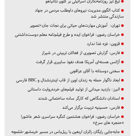
تیغ تیز روزنامه‌نگاران اسرائیلی بر گلوی نتانیاهو
کتاب الگوی مدیریت نیروهای داوطلب مردمی در جهاد
سازندگی منتشر شد
تهران:
آموزش مهارت‌های حیاتی برای نجات جان+تصویر
خراسان رضوی:
فراخوان ایده و طرح فیلم‌نامه معلم دوست‌داشتنی
قزوین:
غزه غذا ندارد
فارس:
گزارش تصویری از فعالان تربیتی در شیراز
آژانس هسته‌ای آمریکا هدف نفوذ سایبری قرار گرفت
سخنی دوستانه با آقای عراقچی
ابعاد ناگوار حمله به زندان اوین از قاب اینترنشنال و BBC فارسی
البرز:
بازدید میدانی از تولید فیلم‌های خرده‌روایت داستانی
استادان دانشگاهی که کارگر ساده ساختمانی شدند
فارس:
حسینیه تربیت برگزار می‌کند
خراسان رضوی:
فراخوان هشتمین کنگره سراسری شعر عاشورا
«حنجره های سرخ»
جابه‌جایی رایگان زائران اربعین با ریل‌باس در مسیر خرمشهر-شلمچه