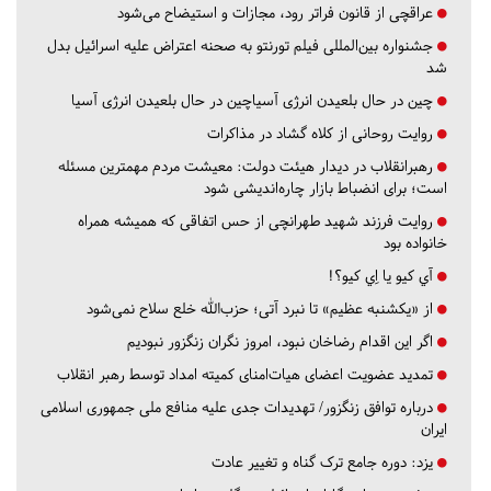
عراقچی از قانون فراتر رود، مجازات و استیضاح می‌شود
جشنواره بین‌المللی فیلم تورنتو به صحنه اعتراض علیه اسرائیل بدل
شد
چین در حال بلعیدن انرژی آسیاچین در حال بلعیدن انرژی آسیا
روایت روحانی از کلاه گشاد در مذاکرات
رهبرانقلاب در دیدار هیئت دولت: معیشت مردم مهمترین مسئله
است؛ برای انضباط بازار چاره‌اندیشی شود
روایت فرزند شهید طهرانچی از حس اتفاقی که همیشه همراه
خانواده بود
آي كيو يا اِي كيو؟!
از «یکشنبه عظیم» تا نبرد آتی؛ حزب‌الله خلع سلاح نمی‌شود
اگر این اقدام رضاخان نبود، امروز نگران زنگزور نبودیم
تمدید عضویت اعضای هیات‌امنای کمیته امداد توسط رهبر انقلاب
درباره توافق زنگزور/ تهدیدات جدی علیه منافع ملی جمهوری اسلامی
ایران
یزد:
دوره جامع ترک گناه و تغییر عادت