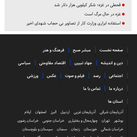
قحطی در غزه؛ شکر کیلویی هزار دلار شد
غزه در حال مرگ است
استفاده ابزاری وزارت کار از تصاویر بی حجاب شهدای اخیر
صفحه نخست
مبشر صبح
فرهنگ و هنر
دین و اندیشه
جهاد تبیین
اقتصاد مقاومتی
سیاسی
اجتماعی
رصد
فیلم و صوت
عکس
ورزشی
درباره ما
تماس با ما
استان ها
آذربایجان شرقی
آذربایجان غربی
اردبیل
البرز
اصفهان
ایلام
بوشهر
تهران
چهارمحال و بختیاری
خراسان جنوبی
خراسان رضوی
خراسان شمالی
خوزستان
زنجان
سمنان
سیستان و بلوچستان