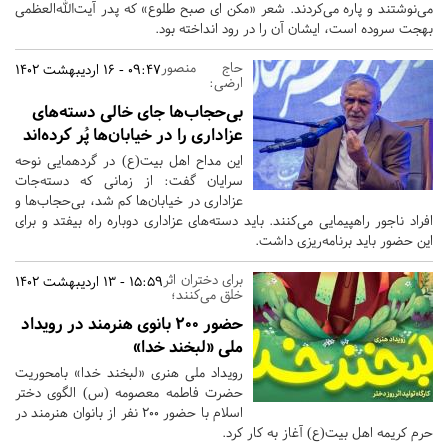
می‌نوشتند و پاره می‌کردند. شعر «مکن ای صبح طلوع» که پدر آیت‌الله‌العظمی
بهجت سروده است، ایشان آن را در رود انداخته بود.
حاج منصور
09:47 - 16 اردیبهشت 1402
ارضی:
بی‌حجاب‌ها جای خالی دسته‌های
عزاداری را در خیابان‌ها پُر کرده‌اند
این مداح اهل بیت(ع) در گردهمایی نوحه
سرایان گفت: از زمانی که دسته‌جات
عزاداری در خیابان‌ها کم شد، بی‌حجاب‌ها و
افراد ناجور راهپیمایی می‌کنند. باید دسته‌های عزاداری دوباره راه بیفتد و برای
این حضور باید برنامه‌ریزی داشت.
برای دختران اثر
15:59 - 13 اردیبهشت 1402
خلق می‌کنند؛
حضور 200 بانوی هنرمند در رویداد
ملی «لبخند خدا»
رویداد ملی هنری «لبخند خدا» بامحوریت
حضرت فاطمه معصومه (س) الگوی دختر
اسلام با حضور 200 نفر از بانوان هنرمند در
حرم کریمه اهل بیت(ع) آغاز به کار کرد.