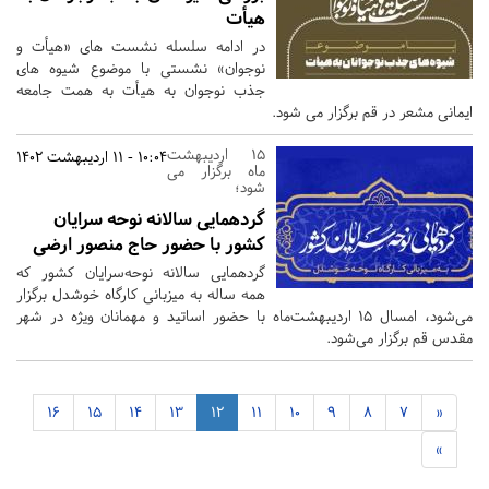
هیأت
در ادامه سلسله نشست های «هیأت و
نوجوان» نشستی با موضوع شیوه های
جذب نوجوان به هیأت به همت جامعه
ایمانی مشعر در قم برگزار می شود.
15 اردیبهشت
10:04 - 11 اردیبهشت 1402
ماه برگزار می
شود؛
گردهمایی سالانه نوحه سرایان
کشور با حضور حاج منصور ارضی
گردهمایی سالانه نوحه‌سرایان کشور که
همه ساله به میزبانی کارگاه خوشدل برگزار
می‌شود، امسال ۱۵ اردیبهشت‌ماه با حضور اساتید و مهمانان ویژه در شهر
مقدس قم برگزار می‌شود.
16
15
14
13
12
11
10
9
8
7
«
»