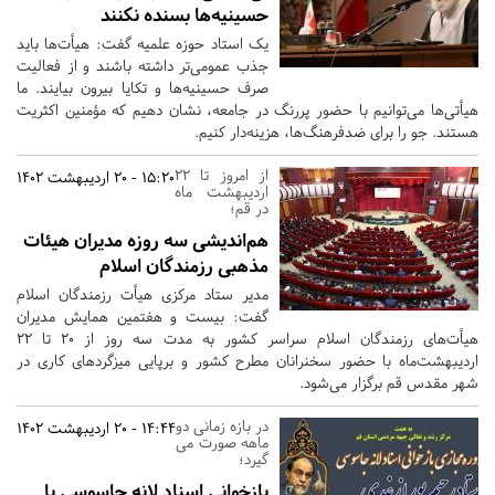
حسینیه‌ها بسنده نکنند
یک استاد حوزه علمیه گفت: هیأت‌ها باید
جذب عمومی‌تر داشته باشند و از فعالیت
صرف حسینیه‌ها و تکایا بیرون بیایند. ما
هیأتی‌ها می‌توانیم با حضور پررنگ در جامعه، نشان دهیم که مؤمنین اکثریت
هستند. جو را برای ضدفرهنگ‌ها، هزینه‌دار کنیم.
از امروز تا 22
15:20 - 20 اردیبهشت 1402
اردیبهشت ماه
در قم؛
هم‌اندیشی سه روزه مدیران هیئات
مذهبی رزمندگان اسلام
مدیر ستاد مرکزی هیأت رزمندگان اسلام
گفت: بیست و هفتمین همایش مدیران
هیأت‌‌های رزمندگان اسلام سراسر کشور به مدت سه روز از ۲۰ تا ۲۲
اردیبهشت‌ماه با حضور سخنرانان مطرح کشور و برپایی میزگردهای کاری در
شهر مقدس قم برگزار می‌شود.
در بازه زمانی دو
14:44 - 20 اردیبهشت 1402
ماهه صورت می
گیرد؛
بازخوانی اسناد لانه جاسوسی با