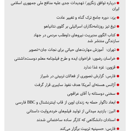
درباره توافق زنگزور/ تهدیدات جدی علیه منافع ملی جمهوری اسلامی
ایران
یزد:
دوره جامع ترک گناه و تغییر عادت
تیغ تیز روزنامه‌نگاران اسرائیلی بر گلوی نتانیاهو
کتاب الگوی مدیریت نیروهای داوطلب مردمی در جهاد
سازندگی منتشر شد
تهران:
آموزش مهارت‌های حیاتی برای نجات جان+تصویر
خراسان رضوی:
فراخوان ایده و طرح فیلم‌نامه معلم دوست‌داشتنی
قزوین:
غزه غذا ندارد
فارس:
گزارش تصویری از فعالان تربیتی در شیراز
آژانس هسته‌ای آمریکا هدف نفوذ سایبری قرار گرفت
سخنی دوستانه با آقای عراقچی
ابعاد ناگوار حمله به زندان اوین از قاب اینترنشنال و BBC فارسی
البرز:
بازدید میدانی از تولید فیلم‌های خرده‌روایت داستانی
استادان دانشگاهی که کارگر ساده ساختمانی شدند
فارس:
حسینیه تربیت برگزار می‌کند