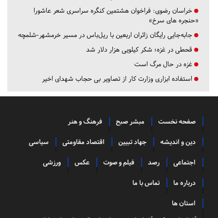
خراسان رضوی:
فراخوان هشتمین کنگره سراسری شعر عاشورا
«حنجره های سرخ»
جابه‌جایی رایگان زائران اربعین با ریل‌باس در مسیر خرمشهر-شلمچه
قحطی در غزه؛ شکر کیلویی هزار دلار شد
غزه در حال مرگ است
استفاده ابزاری وزارت کار از تصاویر بی حجاب شهدای اخیر
صفحه نخست
مبشر صبح
فرهنگ و هنر
دین و اندیشه
جهاد تبیین
اقتصاد مقاومتی
سیاسی
اجتماعی
رصد
فیلم و صوت
عکس
ورزشی
درباره ما
تماس با ما
استان ها