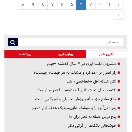
10
9
8
7
6
5
4
3
2
1
«
»
آخرین اخبار
پربازدیدترین
روزنامه ها
مشتریان نفت ایران در ۷ سال گذشته +فیلم
راز اصرار بر «مذاکره و ملاقات به هر قیمت» چیست؟
آنتن شبکه افق «خط‌خطی» شد
اقتصاد ایران تحت تاثیر قطعنامه‌ها یا تحریم‌ آمریکا
خلع سلاح حزب‌الله پروژه‌ای تحمیلی و آمریکایی است
یمن: تل‌آویو را با موشک هایپرسونیک هدف قرار دادیم
پنج درس‌ حمله به قطر برای ما
خوشحالی بانک‌ها از گرانی دلار