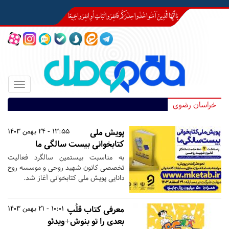
Toggle
igation
خراسان رضوی
پویش ملی
13:55 - 24 بهمن 1403
کتابخوانی بیست سالگی ما
به مناسبت بیستمین سالگرد فعالیت
تخصصی کانون شهید روحی و موسسه روح
دانایی پویش ملی کتابخوانی آغاز شد.
معرفی کتاب قلُپ
10:01 - 21 بهمن 1403
بعدی را تو بنوش+ویدئو