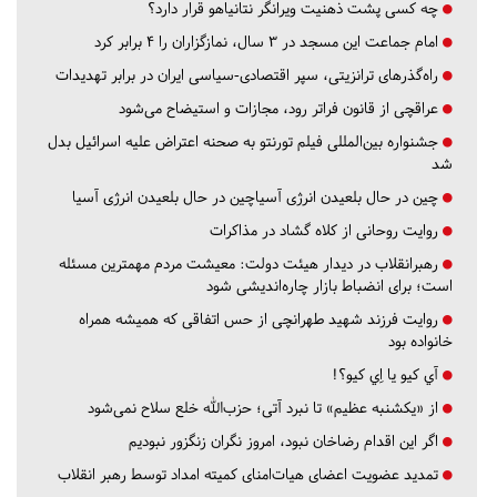
چه کسی پشت ذهنیت ویرانگر نتانیاهو قرار دارد؟
امام جماعت این مسجد در ۳ سال، نمازگزاران را ۴ برابر کرد
راه‌گذرهای ترانزیتی، سپر اقتصادی-سیاسی ایران در برابر تهدیدات
عراقچی از قانون فراتر رود، مجازات و استیضاح می‌شود
جشنواره بین‌المللی فیلم تورنتو به صحنه اعتراض علیه اسرائیل بدل
شد
چین در حال بلعیدن انرژی آسیاچین در حال بلعیدن انرژی آسیا
روایت روحانی از کلاه گشاد در مذاکرات
رهبرانقلاب در دیدار هیئت دولت: معیشت مردم مهمترین مسئله
است؛ برای انضباط بازار چاره‌اندیشی شود
روایت فرزند شهید طهرانچی از حس اتفاقی که همیشه همراه
خانواده بود
آي كيو يا اِي كيو؟!
از «یکشنبه عظیم» تا نبرد آتی؛ حزب‌الله خلع سلاح نمی‌شود
اگر این اقدام رضاخان نبود، امروز نگران زنگزور نبودیم
تمدید عضویت اعضای هیات‌امنای کمیته امداد توسط رهبر انقلاب