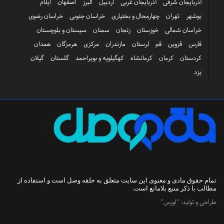
آذربایجان شرقی
آذربایجان غربی
اردبیل
البرز
اصفهان
ایلام
بوشهر
تهران
چهارمحال و بختیاری
خراسان جنوبی
خراسان رضوی
خراسان شمالی
خوزستان
زنجان
سمنان
سیستان و بلوچستان
فارس
قزوین
قم
لرستان
مازندران
مرکزی
هرمزگان
همدان
کردستان
کرمان
کرمانشاه
کهگیلویه و بویراحمد
گلستان
گیلان
یزد
تمام حقوق مادی و معنوی این سایت متعلق به
حلقه وصل
است و استفاده از
مطالب با ذکر منبع بلامانع است.
طراحی و تولید:
"اورس"