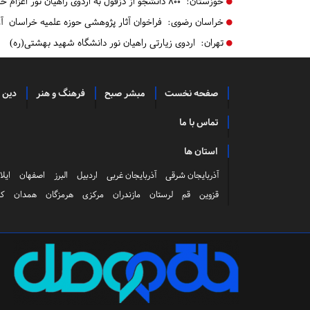
خوزستان:
۸۰۰ دانشجو از دزفول به اردوی راهیان نور اعزام خواهند شد
خراسان رضوی:
فراخوان آثار پژوهشی حوزه علمیه خراسان آ
تهران:
اردوی زیارتی راهیان نور دانشگاه شهید بهشتی(ره)
صفحه نخست
مبشر صبح
فرهنگ و هنر
دین 
تماس با ما
استان ها
آذربایجان شرقی
آذربایجان غربی
اردبیل
البرز
اصفهان
ایلا
قزوین
قم
لرستان
مازندران
مرکزی
هرمزگان
همدان
کر