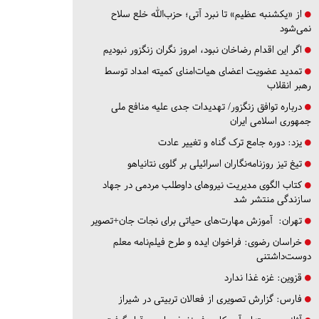
از «یکشنبه عظیم» تا نبرد آتی؛ حزب‌الله خلع سلاح
نمی‌شود
اگر این اقدام رضاخان نبود، امروز نگران زنگزور نبودیم
تمدید عضویت اعضای هیات‌امنای کمیته امداد توسط
رهبر انقلاب
درباره توافق زنگزور/ تهدیدات جدی علیه منافع ملی
جمهوری اسلامی ایران
یزد:
دوره جامع ترک گناه و تغییر عادت
تیغ تیز روزنامه‌نگاران اسرائیلی بر گلوی نتانیاهو
کتاب الگوی مدیریت نیروهای داوطلب مردمی در جهاد
سازندگی منتشر شد
تهران:
آموزش مهارت‌های حیاتی برای نجات جان+تصویر
خراسان رضوی:
فراخوان ایده و طرح فیلم‌نامه معلم
دوست‌داشتنی
قزوین:
غزه غذا ندارد
فارس:
گزارش تصویری از فعالان تربیتی در شیراز