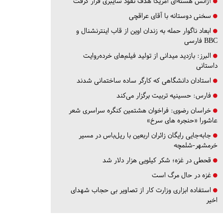
آژانس هسته‌ای آمریکا هدف نفوذ سایبری قرار گرفت
سخنی دوستانه با آقای عراقچی
ابعاد ناگوار حمله به زندان اوین از قاب اینترنشنال و
BBC فارسی
البرز:
بازدید میدانی از تولید فیلم‌های خرده‌روایت
داستانی
استادان دانشگاهی که کارگر ساده ساختمانی شدند
فارس:
حسینیه تربیت برگزار می‌کند
خراسان رضوی:
فراخوان هشتمین کنگره سراسری شعر
عاشورا «حنجره های سرخ»
جابه‌جایی رایگان زائران اربعین با ریل‌باس در مسیر
خرمشهر-شلمچه
قحطی در غزه؛ شکر کیلویی هزار دلار شد
غزه در حال مرگ است
استفاده ابزاری وزارت کار از تصاویر بی حجاب شهدای
اخیر