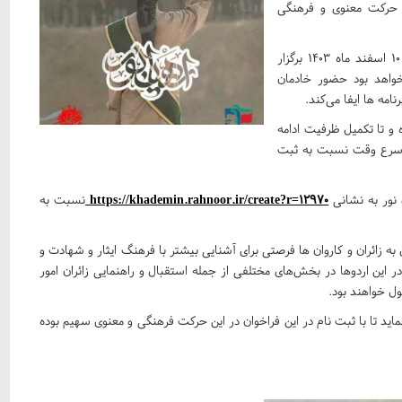
ن حرکت معنوی و فرهنگی
اردوهای راهیان نور دانشجویی که امسال از تاریخ ۱۰ بهمن الی ۱۰ اسفند ماه ۱۴۰۳ برگزار
واهد بود حضور خادمان
امه ها ایفا می‌کند.
ادمی از تاریخ ۲۲ دی ماه ۱۴۰۳ آغاز شده و تا تکمیل ظرفیت ادامه
ر اسرع وقت نسبت به ثبت
 نور به نشانی
https://khademin.rahnoor.ir/create?r=12970
نسبت به
به زائران و کاروان ها فرصتی برای آشنایی بیشتر با فرهنگ ایثار و شهادت و
 این اردوها در بخش‌های مختلفی از جمله استقبال و راهنمایی زائران امور
ل خواهند بود.
اید تا با ثبت نام در این فراخوان در این حرکت فرهنگی و معنوی سهیم بوده