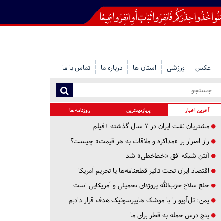
عکس
ورزشی
استان ها
درباره ما
تماس با ما
آخرین اخبار
پربازدیدترین
روزنامه ها
مشتریان نفت ایران در ۷ سال گذشته +فیلم
راز اصرار بر «مذاکره و ملاقات به هر قیمت» چیست؟
آنتن شبکه افق «خط‌خطی» شد
اقتصاد ایران تحت تاثیر قطعنامه‌ها یا تحریم‌ آمریکا
خلع سلاح حزب‌الله پروژه‌ای تحمیلی و آمریکایی است
یمن: تل‌آویو را با موشک هایپرسونیک هدف قرار دادیم
پنج درس‌ حمله به قطر برای ما