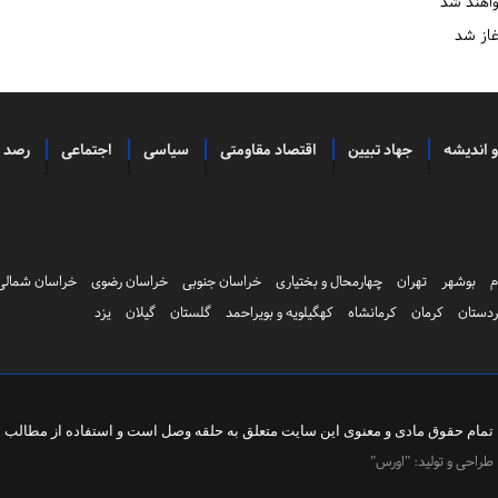
غاز شد
و اندیشه
جهاد تبیین
اقتصاد مقاومتی
سیاسی
اجتماعی
رصد
م
بوشهر
تهران
چهارمحال و بختیاری
خراسان جنوبی
خراسان رضوی
خراسان شمالی
دستان
کرمان
کرمانشاه
کهگیلویه و بویراحمد
گلستان
گیلان
یزد
تمام حقوق مادی و معنوی این سایت متعلق به
حلقه وصل
است و استفاده از مطالب با 
طراحی و تولید:
"اورس"