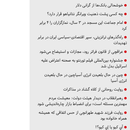
خوشحالی بانک‌ها از گرانی دلار
چه کسی پشت ذهنیت ویرانگر نتانیاهو قرار دارد؟
امام جماعت این مسجد در ۳ سال، نمازگزاران را ۴ برابر
کرد
راه‌گذرهای ترانزیتی، سپر اقتصادی-سیاسی ایران در برابر
تهدیدات
عراقچی از قانون فراتر رود، مجازات و استیضاح می‌شود
جشنواره بین‌المللی فیلم تورنتو به صحنه اعتراض علیه
اسرائیل بدل شد
چین در حال بلعیدن انرژی آسیاچین در حال بلعیدن
انرژی آسیا
روایت روحانی از کلاه گشاد در مذاکرات
رهبرانقلاب در دیدار هیئت دولت: معیشت مردم
مهمترین مسئله است؛ برای انضباط بازار چاره‌اندیشی شود
روایت فرزند شهید طهرانچی از حس اتفاقی که همیشه
همراه خانواده بود
آي كيو يا اِي كيو؟!