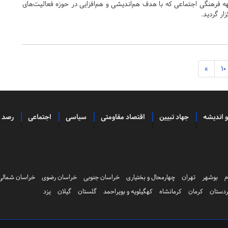
ه فرهنگی اجتماعی که با هدف هم‌اندیشی و هم‌افزایی در حوزه فعالیت‌های
ار گردید.
»
10
و اندیشه
جهاد تبیین
اقتصاد مقاومتی
سیاسی
اجتماعی
رصد
م
بوشهر
تهران
چهارمحال و بختیاری
خراسان جنوبی
خراسان رضوی
خراسان شمالی
دستان
کرمان
کرمانشاه
کهگیلویه و بویراحمد
گلستان
گیلان
یزد