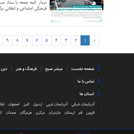
دیدار ائمه جمعه با ستاد جبه
فرهنگی اجتماعی و انقلابی برگز
9
8
7
6
5
4
3
2
1
«
صفحه نخست
مبشر صبح
فرهنگ و هنر
دین 
تماس با ما
استان ها
آذربایجان شرقی
آذربایجان غربی
اردبیل
البرز
اصفهان
ایلا
قزوین
قم
لرستان
مازندران
مرکزی
هرمزگان
همدان
کر