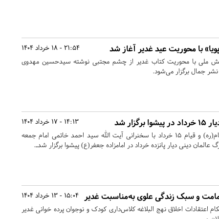
ویا» با محوریت عید غدیر آغاز شد
21:54 - 18 خرداد 1404
ویش ملی با محوریت کتاب غدیر از چشم مجتبی نوشته سیدحسین مهدوی
نشر جمال برگزار می‌شود.
گزار شد
14:13 - 17 خرداد 1404
به مناسبت سالروز رحلت امام(ره) و قیام ۱۵ خرداد با سخنرانی آیت الله سید احمد خاتمی امام جمعه
 عالمان دینی دیار پانزده خرداد در امامزاده جعفر(ع) پیشوا برگزار شدـ.
 امامت و سبک زندگی علوی به‌مناسبت غدیر
15:04 - 13 خرداد 1404
م اعتقادات اخلاق نهج البلاغه کلاس‌داری کودک و نوجوان پرده خوانی غدیر
ان و...