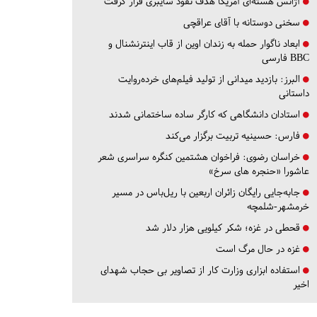
آژانس هسته‌ای آمریکا هدف نفوذ سایبری قرار گرفت
سخنی دوستانه با آقای عراقچی
ابعاد ناگوار حمله به زندان اوین از قاب اینترنشنال و
BBC فارسی
البرز:
بازدید میدانی از تولید فیلم‌های خرده‌روایت
داستانی
استادان دانشگاهی که کارگر ساده ساختمانی شدند
فارس:
حسینیه تربیت برگزار می‌کند
خراسان رضوی:
فراخوان هشتمین کنگره سراسری شعر
عاشورا «حنجره های سرخ»
جابه‌جایی رایگان زائران اربعین با ریل‌باس در مسیر
خرمشهر-شلمچه
قحطی در غزه؛ شکر کیلویی هزار دلار شد
غزه در حال مرگ است
استفاده ابزاری وزارت کار از تصاویر بی حجاب شهدای
اخیر