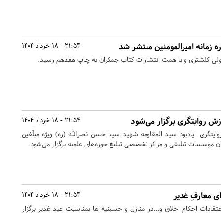
 زمانه امیرالمومنین منتشر شد
21:54 - 18 خرداد 1404
ولی کلشتری و با همت انتشارات کتاب جمکران به چاپ هفدهم رسید.
ش روایتگری برگزار می‌شود
21:54 - 18 خرداد 1404
یتگری یادبود سید المقاومه شهید سید حسن نصرالله (ره) ویژه مبلّغین
ن موسسات تبلیغی و مراکز تخصصی تبلیغ حوزه‌های علمیه برگزار می‌شود.
ی معارفِ غدیر
21:54 - 18 خرداد 1404
اعتقادات احکام اخلاق و...در منازل و حسینیه ها بمناسبت عید غدیر برگزار