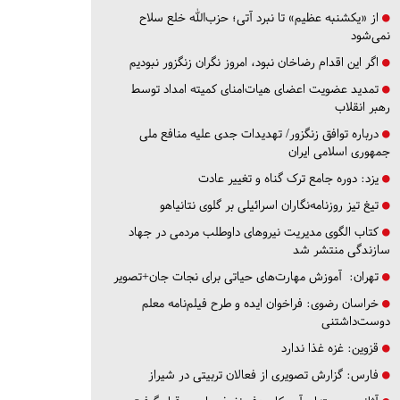
از «یکشنبه عظیم» تا نبرد آتی؛ حزب‌الله خلع سلاح
نمی‌شود
اگر این اقدام رضاخان نبود، امروز نگران زنگزور نبودیم
تمدید عضویت اعضای هیات‌امنای کمیته امداد توسط
رهبر انقلاب
درباره توافق زنگزور/ تهدیدات جدی علیه منافع ملی
جمهوری اسلامی ایران
یزد:
دوره جامع ترک گناه و تغییر عادت
تیغ تیز روزنامه‌نگاران اسرائیلی بر گلوی نتانیاهو
کتاب الگوی مدیریت نیروهای داوطلب مردمی در جهاد
سازندگی منتشر شد
تهران:
آموزش مهارت‌های حیاتی برای نجات جان+تصویر
خراسان رضوی:
فراخوان ایده و طرح فیلم‌نامه معلم
دوست‌داشتنی
قزوین:
غزه غذا ندارد
فارس:
گزارش تصویری از فعالان تربیتی در شیراز