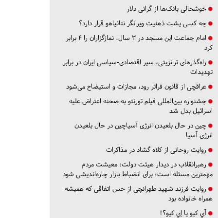
خوشحالی بانک‌ها از گرانی دلار
چه کسی پشت ذهنیت ویرانگر نتانیاهو قرار دارد؟
امام جماعت این مسجد در ۳ سال، نمازگزاران را ۴ برابر
کرد
راه‌گذرهای ترانزیتی، سپر اقتصادی-سیاسی ایران در برابر
تهدیدات
عراقچی از قانون فراتر رود، مجازات و استیضاح می‌شود
جشنواره بین‌المللی فیلم تورنتو به صحنه اعتراض علیه
اسرائیل بدل شد
چین در حال بلعیدن انرژی آسیاچین در حال بلعیدن
انرژی آسیا
روایت روحانی از کلاه گشاد در مذاکرات
رهبرانقلاب در دیدار هیئت دولت: معیشت مردم
مهمترین مسئله است؛ برای انضباط بازار چاره‌اندیشی شود
روایت فرزند شهید طهرانچی از حس اتفاقی که همیشه
همراه خانواده بود
آي كيو يا اِي كيو؟!