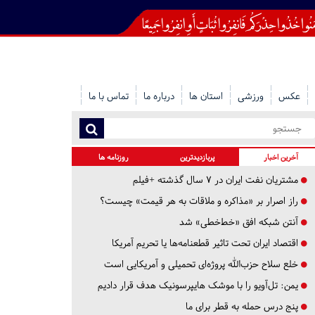
عکس
ورزشی
استان ها
درباره ما
تماس با ما
آخرین اخبار
پربازدیدترین
روزنامه ها
مشتریان نفت ایران در ۷ سال گذشته +فیلم
راز اصرار بر «مذاکره و ملاقات به هر قیمت» چیست؟
آنتن شبکه افق «خط‌خطی» شد
اقتصاد ایران تحت تاثیر قطعنامه‌ها یا تحریم‌ آمریکا
خلع سلاح حزب‌الله پروژه‌ای تحمیلی و آمریکایی است
یمن: تل‌آویو را با موشک هایپرسونیک هدف قرار دادیم
پنج درس‌ حمله به قطر برای ما