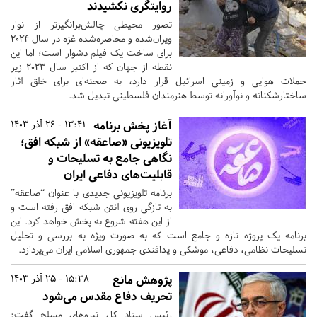
روایتگری نکشیدند
تصور محیطی چالش‌برانگیزتر از نوار
ویران‌شده و محاصره‌شده غزه در سال ٢٠٢٤
برای ساخت یک فیلم دشوار است؛ اما این
نقطه از جهان که از اکتبر سال ٢٠٢٣ زیر
حملات هوایی و زمینی اسرائیل قرار دارد، به صحنه‌ای برای خلق آثار
ساختارشکنانه و نوآورانه توسط هنرمندان فلسطینی تبدیل شد.
آغاز پخش برنامه
13:41 - 26 آذر 1403
تلویزیونی «صاعقه» از شبکه افق؛
نگاهی جامع به تسلیحات و
قابلیت‌های دفاعی ایران
برنامه تلویزیونی جدیدی با عنوان “صاعقه”
به تازگی روی آنتن شبکه افق رفته است و
از این هفته شروع به پخش خواهد کرد. این
برنامه یک پروژه تازه و جامع است که به صورت ویژه به بررسی و تحلیل
تسلیحات نظامی، دفاعی، موشکی و پدافندی جمهوری اسلامی ایران می‌پردازد.
پژوهش مانع
15:38 - 25 آذر 1403
تحریف دفاع مقدس می‌شود
رئیس ستاد كل نیروهای مسلح گفت: