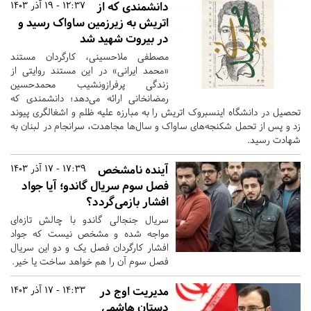
دانشمندی که از
12:37 - 19 آذر 1403
اتریش به زیرزمین ساواک رسید و
در بیروت شهید شد
مصطفی ملاحسینی، کارگردان مستند
«محمد ایرانی» در این مستند روایتی از
زندگی پرفرازونشیب محمدحسین
رمضانخانی ارائه می‌دهد؛ دانشمندی که
تحصیل در دانشگاه اینسبروک اتریش را به مبارزه علیه ظلم و اشغالگری پیوند
زد و پس از تحمل شکنجه‌های ساواک و سال‌ها مجاهدت، سرانجام در لبنان به
شهادت رسید.
آینده نامشخص
17:39 - 17 آذر 1403
فصل سوم سریال گاندو؛ آیا جواد
افشار بازمی‌گردد؟
سریال جنجالی گاندو با چالش تازه‌ای
مواجه شده و مشخص نیست که جواد
افشار کارگردان فصل یک و دو این سریال
فصل سوم آن را هم خواهد ساخت یا خیر.
مدیریت اوج در
14:33 - 17 آذر 1403
دستان هاشمی