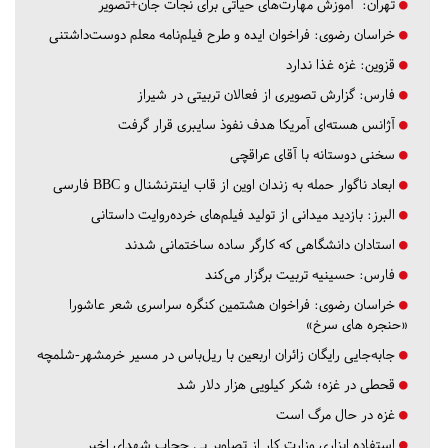
تهران:
آموزش مهارت‌های حیاتی برای نجات جان+تصویر
خراسان رضوی:
فراخوان ایده و طرح فیلم‌نامه معلم دوست‌داشتنی
قزوین:
غزه غذا ندارد
فارس:
گزارش تصویری از فعالان تربیتی در شیراز
آژانس هسته‌ای آمریکا هدف نفوذ سایبری قرار گرفت
سخنی دوستانه با آقای عراقچی
ابعاد ناگوار حمله به زندان اوین از قاب اینترنشنال و BBC فارسی
البرز:
بازدید میدانی از تولید فیلم‌های خرده‌روایت داستانی
استادان دانشگاهی که کارگر ساده ساختمانی شدند
فارس:
حسینیه تربیت برگزار می‌کند
خراسان رضوی:
فراخوان هشتمین کنگره سراسری شعر عاشورا
«حنجره های سرخ»
جابه‌جایی رایگان زائران اربعین با ریل‌باس در مسیر خرمشهر-شلمچه
قحطی در غزه؛ شکر کیلویی هزار دلار شد
غزه در حال مرگ است
استفاده ابزاری وزارت کار از تصاویر بی حجاب شهدای اخیر