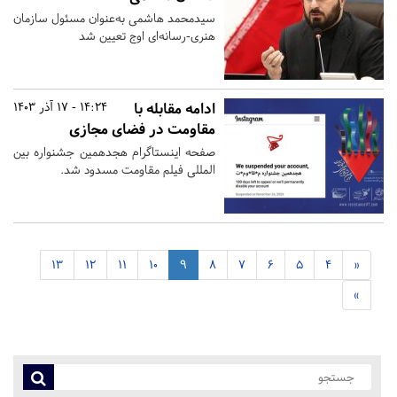
سیدمحمد هاشمی به‌عنوان مسئول سازمان
هنری-رسانه‌ای اوج تعیین شد
ادامه مقابله با
14:24 - 17 آذر 1403
مقاومت در فضای مجازی
صفحه اینستاگرام هجدهمین جشنواره بین
المللی فیلم مقاومت مسدود شد.
13
12
11
10
9
8
7
6
5
4
«
»