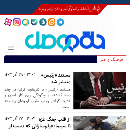
Toggle
igation
فرهنگ و هنر
مستند «رئیس»
13:04 - 29 آذر 1403
منتشر شد
مستند «رئیس» به تاریخچه ترکیه در چند
دهه گذشته و چگونگی روی کار آمدن و
قدرت گرفتن رجب طیب اردوغان پرداخته
است.
از قلب جنگ غزه
12:02 - 27 آذر 1403
تا سینما؛ فیلم‌سازانی که دست از