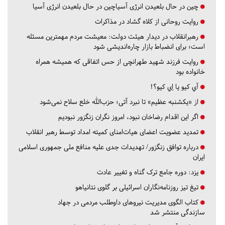
چین در حال بلعیدن انرژی آسیاچین در حال بلعیدن انرژی آسیا
روایت روحانی از کلاه گشاد در مذاکرات
رهبرانقلاب در دیدار هیئت دولت: معیشت مردم مهمترین مسئله
است؛ برای انضباط بازار چاره‌اندیشی شود
روایت فرزند شهید طهرانچی از حس اتفاقی که همیشه همراه
خانواده بود
آي كيو يا اِي كيو؟!
از «یکشنبه عظیم» تا نبرد آتی؛ حزب‌الله خلع سلاح نمی‌شود
اگر این اقدام رضاخان نبود، امروز نگران زنگزور نبودیم
تمدید عضویت اعضای هیات‌امنای کمیته امداد توسط رهبر انقلاب
درباره توافق زنگزور/ تهدیدات جدی علیه منافع ملی جمهوری اسلامی
ایران
یزد:
دوره جامع ترک گناه و تغییر عادت
تیغ تیز روزنامه‌نگاران اسرائیلی بر گلوی نتانیاهو
کتاب الگوی مدیریت نیروهای داوطلب مردمی در جهاد
سازندگی منتشر شد