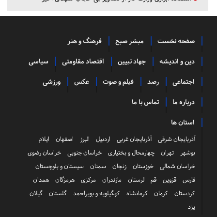
صفحه نخست
مبشر صبح
فرهنگ و هنر
دین و اندیشه
جهاد تبیین
اقتصاد مقاومتی
سیاسی
اجتماعی
رصد
فیلم و صوت
عکس
ورزشی
درباره ما
تماس با ما
استان ها
آذربایجان شرقی
آذربایجان غربی
اردبیل
البرز
اصفهان
ایلام
بوشهر
تهران
چهارمحال و بختیاری
خراسان جنوبی
خراسان رضوی
خراسان شمالی
خوزستان
زنجان
سمنان
سیستان و بلوچستان
فارس
قزوین
قم
لرستان
مازندران
مرکزی
هرمزگان
همدان
کردستان
کرمان
کرمانشاه
کهگیلویه و بویراحمد
گلستان
گیلان
یزد