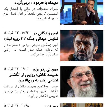
دی‌ماه با «برمودا» برمی‌گردد
کامران نجف‌زاده در حالی با انتشار یک
انیمیشن کارتونی تلویحاً از آغاز فصل دوم
«برمودا» خبر داد.
امین زندگانی در
10:43 - 22 آذر 1403
نمایش میدانی جنگ ۳۳ روزه لبنان
امین زندگانی نمایش میدانی «ساعر ۵» را
که درباره جنگ تموز است در اراضی
عباس‌آباد اجرا می‌کند.
مهربانی پدر برای
14:03 - 21 آذر 1403
هنرمند نقاش؛ روایتی از انگشتر
اهدایی رهبر به روح‌الامین
حسن‌ روح‌الامین هنرمند نقاش از دریافت
انگشتر رهبری و تماس دفتر ایشان برای
تعویض انگشتر می‌گوید.
دور زدن
12:48 - 21 آذر 1403