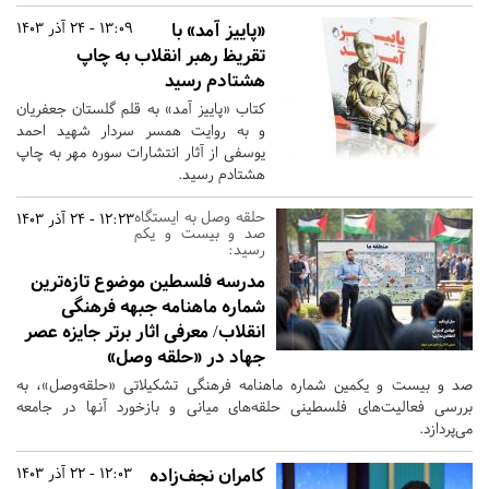
«پاییز آمد» با
13:09 - 24 آذر 1403
تقریظ رهبر انقلاب به چاپ
هشتادم رسید
کتاب «پاییز آمد» به قلم گلستان جعفریان
و به روایت همسر سردار شهید احمد
یوسفی از آثار انتشارات سوره مهر به چاپ
هشتادم رسید.
حلقه وصل به ایستگاه
12:23 - 24 آذر 1403
صد و بیست و یکم
رسید:
مدرسه فلسطین موضوع تازه‌ترین
شماره ماهنامه جبهه فرهنگی
انقلاب/ معرفی اثار برتر جایزه عصر
جهاد در «حلقه وصل»
صد و بیست و یکمین شماره ماهنامه فرهنگی تشکیلاتی «حلقه‌وصل»، به
بررسی فعالیت‌های فلسطینی حلقه‌های میانی و بازخورد آنها در جامعه
می‌پردازد.
کامران نجف‌زاده
12:03 - 22 آذر 1403