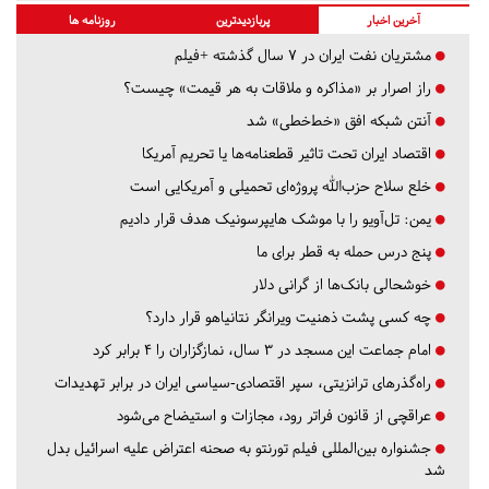
آخرین اخبار
پربازدیدترین
روزنامه ها
مشتریان نفت ایران در ۷ سال گذشته +فیلم
راز اصرار بر «مذاکره و ملاقات به هر قیمت» چیست؟
آنتن شبکه افق «خط‌خطی» شد
اقتصاد ایران تحت تاثیر قطعنامه‌ها یا تحریم‌ آمریکا
خلع سلاح حزب‌الله پروژه‌ای تحمیلی و آمریکایی است
یمن: تل‌آویو را با موشک هایپرسونیک هدف قرار دادیم
پنج درس‌ حمله به قطر برای ما
خوشحالی بانک‌ها از گرانی دلار
چه کسی پشت ذهنیت ویرانگر نتانیاهو قرار دارد؟
امام جماعت این مسجد در ۳ سال، نمازگزاران را ۴ برابر کرد
راه‌گذرهای ترانزیتی، سپر اقتصادی-سیاسی ایران در برابر تهدیدات
عراقچی از قانون فراتر رود، مجازات و استیضاح می‌شود
جشنواره بین‌المللی فیلم تورنتو به صحنه اعتراض علیه اسرائیل بدل
شد