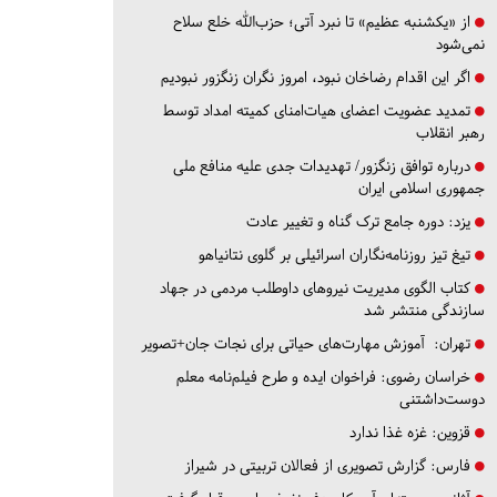
از «یکشنبه عظیم» تا نبرد آتی؛ حزب‌الله خلع سلاح
نمی‌شود
اگر این اقدام رضاخان نبود، امروز نگران زنگزور نبودیم
تمدید عضویت اعضای هیات‌امنای کمیته امداد توسط
رهبر انقلاب
درباره توافق زنگزور/ تهدیدات جدی علیه منافع ملی
جمهوری اسلامی ایران
یزد:
دوره جامع ترک گناه و تغییر عادت
تیغ تیز روزنامه‌نگاران اسرائیلی بر گلوی نتانیاهو
کتاب الگوی مدیریت نیروهای داوطلب مردمی در جهاد
سازندگی منتشر شد
تهران:
آموزش مهارت‌های حیاتی برای نجات جان+تصویر
خراسان رضوی:
فراخوان ایده و طرح فیلم‌نامه معلم
دوست‌داشتنی
قزوین:
غزه غذا ندارد
فارس:
گزارش تصویری از فعالان تربیتی در شیراز