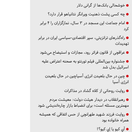
خوشحالی بانک‌ها از گرانی دلار
چه کسی پشت ذهنیت ویرانگر نتانیاهو قرار دارد؟
امام جماعت این مسجد در ۳ سال، نمازگزاران را ۴ برابر
کرد
راه‌گذرهای ترانزیتی، سپر اقتصادی-سیاسی ایران در برابر
تهدیدات
عراقچی از قانون فراتر رود، مجازات و استیضاح می‌شود
جشنواره بین‌المللی فیلم تورنتو به صحنه اعتراض علیه
اسرائیل بدل شد
چین در حال بلعیدن انرژی آسیاچین در حال بلعیدن
انرژی آسیا
روایت روحانی از کلاه گشاد در مذاکرات
رهبرانقلاب در دیدار هیئت دولت: معیشت مردم
مهمترین مسئله است؛ برای انضباط بازار چاره‌اندیشی شود
روایت فرزند شهید طهرانچی از حس اتفاقی که همیشه
همراه خانواده بود
آي كيو يا اِي كيو؟!