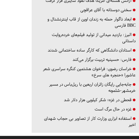
آژانس هسته‌ای آمریکا هدف نفوذ سایبری قرار گرفت
سخنی دوستانه با آقای عراقچی
ابعاد ناگوار حمله به زندان اوین از قاب اینترنشنال و
BBC فارسی
البرز:
بازدید میدانی از تولید فیلم‌های خرده‌روایت
داستانی
استادان دانشگاهی که کارگر ساده ساختمانی شدند
فارس:
حسینیه تربیت برگزار می‌کند
خراسان رضوی:
فراخوان هشتمین کنگره سراسری شعر
عاشورا «حنجره های سرخ»
جابه‌جایی رایگان زائران اربعین با ریل‌باس در مسیر
خرمشهر-شلمچه
قحطی در غزه؛ شکر کیلویی هزار دلار شد
غزه در حال مرگ است
استفاده ابزاری وزارت کار از تصاویر بی حجاب شهدای
اخیر