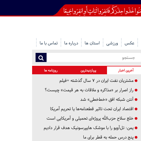
عکس
ورزشی
استان ها
درباره ما
تماس با ما
آخرین اخبار
پربازدیدترین
روزنامه ها
مشتریان نفت ایران در ۷ سال گذشته +فیلم
راز اصرار بر «مذاکره و ملاقات به هر قیمت» چیست؟
آنتن شبکه افق «خط‌خطی» شد
اقتصاد ایران تحت تاثیر قطعنامه‌ها یا تحریم‌ آمریکا
خلع سلاح حزب‌الله پروژه‌ای تحمیلی و آمریکایی است
یمن: تل‌آویو را با موشک هایپرسونیک هدف قرار دادیم
پنج درس‌ حمله به قطر برای ما