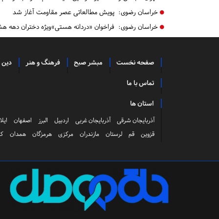
خراسان رضوی:
پویش مطالعاتی عصر مقاومت آغاز شد
خراسان رضوی:
فراخوان «دردانه هستی»ویژه دختران دهه هش
صفحه نخست
مبشر صبح
فرهنگ و هنر
دین 
تماس با ما
استان ها
آذربایجان شرقی
آذربایجان غربی
اردبیل
البرز
اصفهان
ایلا
قزوین
قم
لرستان
مازندران
مرکزی
هرمزگان
همدان
کر