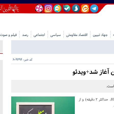
جهاد تبیین
اقتصاد مقاومتی
سیاسی
اجتماعی
رصد
فیلم و صوت
کد خبر: 609494
 آغاز شد+ویدئو
است.
یک ویدیو افقی با موبایل بگیرید (حداقل کیفیت HD، حداکثر ۲ دقیقه) و از