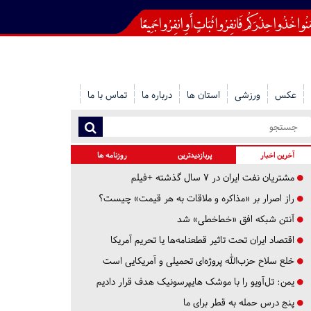
عکس
ورزشی
استان ها
درباره ما
تماس با ما
آخرین اخبار
پربازدیدترین
روزنامه ها
مشتریان نفت ایران در ۷ سال گذشته +فیلم
راز اصرار بر «مذاکره و ملاقات به هر قیمت» چیست؟
آنتن شبکه افق «خط‌خطی» شد
اقتصاد ایران تحت تاثیر قطعنامه‌ها یا تحریم‌ آمریکا
خلع سلاح حزب‌الله پروژه‌ای تحمیلی و آمریکایی است
یمن: تل‌آویو را با موشک هایپرسونیک هدف قرار دادیم
پنج درس‌ حمله به قطر برای ما