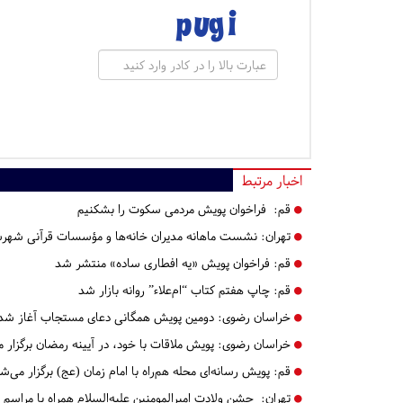
اخبار مرتبط
قم:
فراخوان پویش مردمی سکوت را بشکنیم
تهران:
نشست ماهانه مدیران خانه‌ها و مؤسسات قرآنی شهرس
قم:
فراخوان پویش «یه افطاری ساده» منتشر شد
قم:
چاپ هفتم کتاب “ام‌علاء” روانه بازار شد
خراسان رضوی:
دومین پویش همگانی دعای مستجاب آغاز شد
خراسان رضوی:
پویش ملاقات با خود، در آیینه رمضان برگزار 
قم:
پویش رسانه‌ای محله هم‌راه با امام زمان (عج) برگزار می‌ش
تهران:
جشن ولادت امیرالمومنین عليه‌السلام همراه با مراسم اختتامیه 