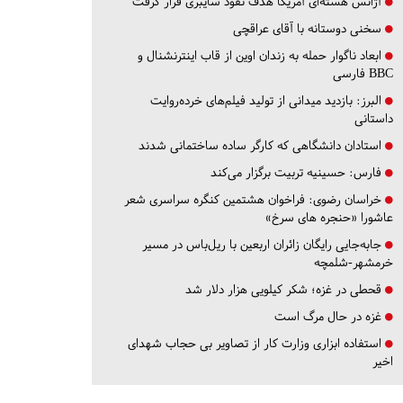
آژانس هسته‌ای آمریکا هدف نفوذ سایبری قرار گرفت
سخنی دوستانه با آقای عراقچی
ابعاد ناگوار حمله به زندان اوین از قاب اینترنشنال و
BBC فارسی
البرز:
بازدید میدانی از تولید فیلم‌های خرده‌روایت
داستانی
استادان دانشگاهی که کارگر ساده ساختمانی شدند
فارس:
حسینیه تربیت برگزار می‌کند
خراسان رضوی:
فراخوان هشتمین کنگره سراسری شعر
عاشورا «حنجره های سرخ»
جابه‌جایی رایگان زائران اربعین با ریل‌باس در مسیر
خرمشهر-شلمچه
قحطی در غزه؛ شکر کیلویی هزار دلار شد
غزه در حال مرگ است
استفاده ابزاری وزارت کار از تصاویر بی حجاب شهدای
اخیر