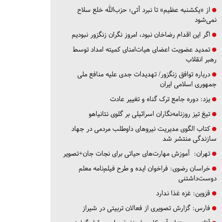
از «یکشنبه عظیم» تا نبرد آتی؛ حزب‌الله خلع سلاح
نمی‌شود
اگر این اقدام رضاخان نبود، امروز نگران زنگزور نبودیم
تمدید عضویت اعضای هیات‌امنای کمیته امداد توسط
رهبر انقلاب
درباره توافق زنگزور/ تهدیدات جدی علیه منافع ملی
جمهوری اسلامی ایران
یزد:
دوره جامع ترک گناه و تغییر عادت
تیغ تیز روزنامه‌نگاران اسرائیلی بر گلوی نتانیاهو
کتاب الگوی مدیریت نیروهای داوطلب مردمی در جهاد
سازندگی منتشر شد
تهران:
آموزش مهارت‌های حیاتی برای نجات جان+تصویر
خراسان رضوی:
فراخوان ایده و طرح فیلم‌نامه معلم
دوست‌داشتنی
قزوین:
غزه غذا ندارد
فارس:
گزارش تصویری از فعالان تربیتی در شیراز