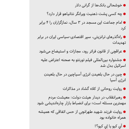
خوشحالی بانک‌ها از گرانی دلار
چه کسی پشت ذهنیت ویرانگر نتانیاهو قرار دارد؟
امام جماعت این مسجد در ۳ سال، نمازگزاران را ۴ برابر
کرد
راه‌گذرهای ترانزیتی، سپر اقتصادی-سیاسی ایران در برابر
تهدیدات
عراقچی از قانون فراتر رود، مجازات و استیضاح می‌شود
جشنواره بین‌المللی فیلم تورنتو به صحنه اعتراض علیه
اسرائیل بدل شد
چین در حال بلعیدن انرژی آسیاچین در حال بلعیدن
انرژی آسیا
روایت روحانی از کلاه گشاد در مذاکرات
رهبرانقلاب در دیدار هیئت دولت: معیشت مردم
مهمترین مسئله است؛ برای انضباط بازار چاره‌اندیشی شود
روایت فرزند شهید طهرانچی از حس اتفاقی که همیشه
همراه خانواده بود
آي كيو يا اِي كيو؟!