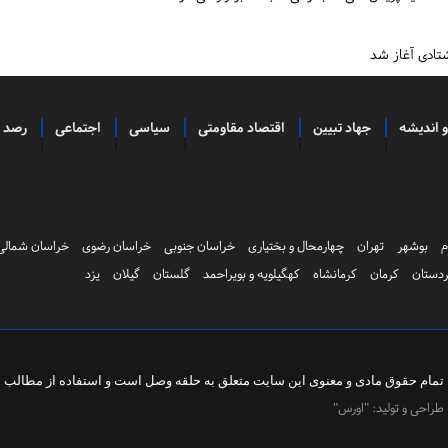
تادی آغاز شد
و اندیشه
جهاد تبیین
اقتصاد مقاومتی
سیاسی
اجتماعی
رصد
م
بوشهر
تهران
چهارمحال و بختیاری
خراسان جنوبی
خراسان رضوی
خراسان شمالی
دستان
کرمان
کرمانشاه
کهگیلویه و بویراحمد
گلستان
گیلان
یزد
تمام حقوق مادی و معنوی این سایت متعلق به
حلقه وصل
است و استفاده از مطالب با 
طراحی و تولید:
"اورس"