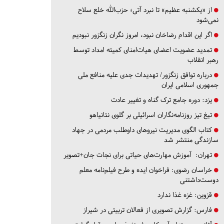
از «یکشنبه عظیم» تا نبرد آتی؛ حزب‌الله خلع سلاح
نمی‌شود
اگر این اقدام رضاخان نبود، امروز نگران زنگزور نبودیم
تمدید عضویت اعضای هیات‌امنای کمیته امداد توسط
رهبر انقلاب
درباره توافق زنگزور/ تهدیدات جدی علیه منافع ملی
جمهوری اسلامی ایران
یزد:
دوره جامع ترک گناه و تغییر عادت
تیغ تیز روزنامه‌نگاران اسرائیلی بر گلوی نتانیاهو
کتاب الگوی مدیریت نیروهای داوطلب مردمی در جهاد
سازندگی منتشر شد
تهران:
آموزش مهارت‌های حیاتی برای نجات جان+تصویر
خراسان رضوی:
فراخوان ایده و طرح فیلم‌نامه معلم
دوست‌داشتنی
قزوین:
غزه غذا ندارد
فارس:
گزارش تصویری از فعالان تربیتی در شیراز