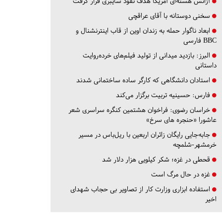
آژانس هسته‌ای آمریکا هدف نفوذ سایبری قرار گرفت
سخنی دوستانه با آقای عراقچی
ابعاد ناگوار حمله به زندان اوین از قاب اینترنشنال و
BBC فارسی
البرز:
بازدید میدانی از تولید فیلم‌های خرده‌روایت
داستانی
استادان دانشگاهی که کارگر ساده ساختمانی شدند
فارس:
حسینیه تربیت برگزار می‌کند
خراسان رضوی:
فراخوان هشتمین کنگره سراسری شعر
عاشورا «حنجره های سرخ»
جابه‌جایی رایگان زائران اربعین با ریل‌باس در مسیر
خرمشهر-شلمچه
قحطی در غزه؛ شکر کیلویی هزار دلار شد
غزه در حال مرگ است
استفاده ابزاری وزارت کار از تصاویر بی حجاب شهدای
اخیر