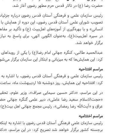
حضرت رضا (ع) در تالار قدس حرم مطهر رضوی آغاز شد.
رئیس سازمان علمی و فرهنگی آستان قدس رضوی درباره جزئیات ا
تصویب شورای علمی آستان قدس رضوی، این دوره از همایش با
انسانی» و با بهره‌گیری از آموزه‌های اهل‌بیت (ع) و تأکید بر مفا
در سیره اهل‌بیت(ع)، به‌عنوان الگویی الهی، برای پاسخ به نیا
برگزار خواهد شد.
عبدالحمید طالبی، کنگره جهانی امام رضا(ع) را یکی از رویداه
کرد: این همایش‌ها که به میزبانی و ابتکار این سازمان برگزار می‌
مراسم افتتاحیه
رئیس سازمان علمی و فرهنگی آستان قدس رضوی، با اشاره به بر
کرد: افتتاحیه این همایش، روز دوشنبه ۱۵ اردیبهشت ماه، ساعت ۸ و نیم صبح، در تالار قدس حرم مطهر رضوی آغاز شد.
در این مراسم، «دکتر حسین سیمایی صراف»، وزیر علوم، تحقی
«حجت‌الاسلام سعید رضا عاملی»، دبیر علمی گنگره جهانی حض
عراق و «آیت‌الله رضا رمضانی»، رئیس مجمع جهانی اهل بیت(ع)
مراسم اختتامیه
رئیس سازمان علمی فرهنگی آستان قدس رضوی با اشاره به این
برجسته کشور برگزار خواهد شد تصریح کرد: در این مراسم، «دکت