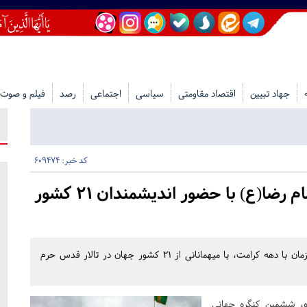
جهاد تبیین
اقتصاد مقاومتی
سیاسی
اجتماعی
رصد
فیلم و صوت
کد خبر: 609474
آغاز کنگره جهانی امام رضا(ع) با حضور اندیشمندان ۲۱ کشور
اجلاسیه بین‌المللی ششمین کنگره جهانی حضرت رضا(ع) همزمان با دهه کرامت، با میهمانانی از ۲۱ کشور جهان در تالار قدس حرم
 اردیبهشت ماه، ششمین کنگره جهانی