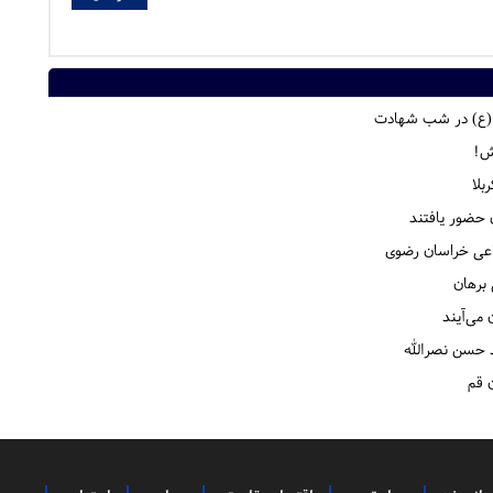
د (ع) در شب شهادت
ش!
بلا
ماعی خراسان رضوی
 برهان
می‌آیند
 حسن نصرالله
 قم