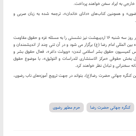
خارجی به ایراد سخن خواهند پرداخت.
 رضوی» و همچنین کتاب‌های «دانای خاندان»، ترجمه شده به زبان صربی و
رئیس سازمان علمی و فرهنگی آستان قدس رضوی با بیان اینکه در روز سه شنبه ۱۶ اردیبهشت نیز نشستی را به مسئله غزه و حقوق مقاومت
ین المللی امام رضا (ع) برگزار می شود و در آن تنی چند از اندیشمندان و
یس کمیسیون حقوق بشر اسلامی لندن؛ «ویولت داغر»، فعال حقوق بشر و
ول بخش حقوقی «مرکز الاستشاری للدراسات و التوثیق»، با موضوع حقوق
ه سخنرانی و تبادل نظر خواهند کرد.
شمین کنگره جهانی حضرت رضا(ع)، بتواند در جهت ترویج آموزه‌های ناب رضوی،
کنگره جهانی حضرت رضا
حرم مطهر رضوی