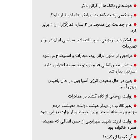
خوشحالی بانک‌ها از گرانی دلار
چه کسی پشت ذهنیت ویرانگر نتانیاهو قرار دارد؟
امام جماعت این مسجد در ۳ سال، نمازگزاران را ۴ برابر
کرد
راه‌گذرهای ترانزیتی، سپر اقتصادی-سیاسی ایران در برابر
تهدیدات
عراقچی از قانون فراتر رود، مجازات و استیضاح می‌شود
جشنواره بین‌المللی فیلم تورنتو به صحنه اعتراض علیه
اسرائیل بدل شد
چین در حال بلعیدن انرژی آسیاچین در حال بلعیدن
انرژی آسیا
روایت روحانی از کلاه گشاد در مذاکرات
رهبرانقلاب در دیدار هیئت دولت: معیشت مردم
مهمترین مسئله است؛ برای انضباط بازار چاره‌اندیشی شود
روایت فرزند شهید طهرانچی از حس اتفاقی که همیشه
همراه خانواده بود
آي كيو يا اِي كيو؟!