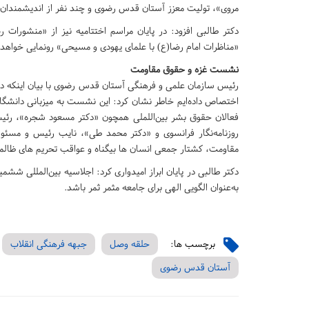
مروی»، تولیت معزز آستان قدس رضوی و چند نفر از اندیشمندان 
دکتر طالبی افزود: در پایان مراسم اختتامیه نیز از «منشورات
«مناظرات امام رضا(ع) با علمای یهودی و مسیحی» رونمایی خواهد.
نشست غزه و حقوق مقاومت
اختصاص داده‌ایم خاطر نشان کرد: این نشست به میزبانی دانشگاه ب
فعالان حقوق بشر بین‌اللملی همچون «دکتر مسعود شجره»، رئ
روزنامه‌نگار فرانسوی و «دکتر محمد طی»، نایب رئیس و مسئ
مقاومت، کشتار جمعی انسان ها بیگناه و عواقب تحریم های ظالمان
دکتر طالبی در پایان ابراز امیدواری کرد: اجلاسیه بین‌المللی ش
به‌عنوان الگویی الهی برای جامعه مثمر ثمر باشد.
برچسب ها:
حلقه وصل
جبهه فرهنگی انقلاب
آستان قدس رضوی