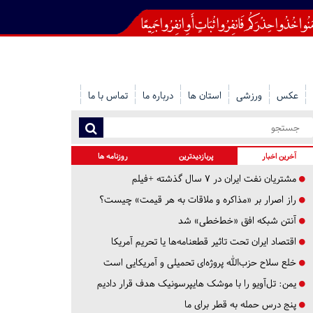
عکس
ورزشی
استان ها
درباره ما
تماس با ما
آخرین اخبار
پربازدیدترین
روزنامه ها
مشتریان نفت ایران در ۷ سال گذشته +فیلم
راز اصرار بر «مذاکره و ملاقات به هر قیمت» چیست؟
آنتن شبکه افق «خط‌خطی» شد
اقتصاد ایران تحت تاثیر قطعنامه‌ها یا تحریم‌ آمریکا
خلع سلاح حزب‌الله پروژه‌ای تحمیلی و آمریکایی است
یمن: تل‌آویو را با موشک هایپرسونیک هدف قرار دادیم
پنج درس‌ حمله به قطر برای ما