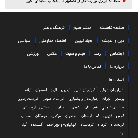
استفاده ابزاری وزارت کار از تصاویر بی حجاب شهدای اخیر
صفحه نخست
مبشر صبح
فرهنگ و هنر
دین و اندیشه
جهاد تبیین
اقتصاد مقاومتی
سیاسی
اجتماعی
رصد
فیلم و صوت
عکس
ورزشی
درباره ما
تماس با ما
استان ها
آذربایجان شرقی
آذربایجان غربی
اردبیل
البرز
اصفهان
ایلام
بوشهر
تهران
چهارمحال و بختیاری
خراسان جنوبی
خراسان رضوی
خراسان شمالی
خوزستان
زنجان
سمنان
سیستان و بلوچستان
فارس
قزوین
قم
لرستان
مازندران
مرکزی
هرمزگان
همدان
کردستان
کرمان
کرمانشاه
کهگیلویه و بویراحمد
گلستان
گیلان
یزد