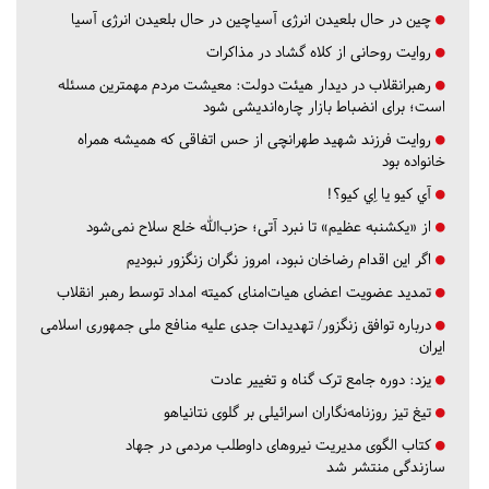
چین در حال بلعیدن انرژی آسیاچین در حال بلعیدن انرژی آسیا
روایت روحانی از کلاه گشاد در مذاکرات
رهبرانقلاب در دیدار هیئت دولت: معیشت مردم مهمترین مسئله
است؛ برای انضباط بازار چاره‌اندیشی شود
روایت فرزند شهید طهرانچی از حس اتفاقی که همیشه همراه
خانواده بود
آي كيو يا اِي كيو؟!
از «یکشنبه عظیم» تا نبرد آتی؛ حزب‌الله خلع سلاح نمی‌شود
اگر این اقدام رضاخان نبود، امروز نگران زنگزور نبودیم
تمدید عضویت اعضای هیات‌امنای کمیته امداد توسط رهبر انقلاب
درباره توافق زنگزور/ تهدیدات جدی علیه منافع ملی جمهوری اسلامی
ایران
یزد:
دوره جامع ترک گناه و تغییر عادت
تیغ تیز روزنامه‌نگاران اسرائیلی بر گلوی نتانیاهو
کتاب الگوی مدیریت نیروهای داوطلب مردمی در جهاد
سازندگی منتشر شد