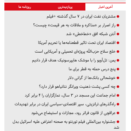
آخرین اخبار
پربازدیدترین
روزنامه ها
مشتریان نفت ایران در ۷ سال گذشته +فیلم
راز اصرار بر «مذاکره و ملاقات به هر قیمت» چیست؟
آنتن شبکه افق «خط‌خطی» شد
اقتصاد ایران تحت تاثیر قطعنامه‌ها یا تحریم‌ آمریکا
خلع سلاح حزب‌الله پروژه‌ای تحمیلی و آمریکایی است
یمن: تل‌آویو را با موشک هایپرسونیک هدف قرار دادیم
پنج درس‌ حمله به قطر برای ما
خوشحالی بانک‌ها از گرانی دلار
چه کسی پشت ذهنیت ویرانگر نتانیاهو قرار دارد؟
امام جماعت این مسجد در ۳ سال، نمازگزاران را ۴ برابر کرد
راه‌گذرهای ترانزیتی، سپر اقتصادی-سیاسی ایران در برابر تهدیدات
عراقچی از قانون فراتر رود، مجازات و استیضاح می‌شود
جشنواره بین‌المللی فیلم تورنتو به صحنه اعتراض علیه اسرائیل بدل
شد