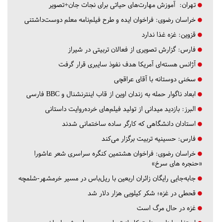
تهران:
آموزش مهارت‌های حیاتی برای نجات جان+تصویر
خراسان رضوی:
فراخوان ایده و طرح فیلم‌نامه معلم دوست‌داشتنی
قزوین:
غزه غذا ندارد
فارس:
گزارش تصویری از فعالان تربیتی در شیراز
آژانس هسته‌ای آمریکا هدف نفوذ سایبری قرار گرفت
سخنی دوستانه با آقای عراقچی
ابعاد ناگوار حمله به زندان اوین از قاب اینترنشنال و BBC فارسی
البرز:
بازدید میدانی از تولید فیلم‌های خرده‌روایت داستانی
استادان دانشگاهی که کارگر ساده ساختمانی شدند
فارس:
حسینیه تربیت برگزار می‌کند
خراسان رضوی:
فراخوان هشتمین کنگره سراسری شعر عاشورا
«حنجره های سرخ»
جابه‌جایی رایگان زائران اربعین با ریل‌باس در مسیر خرمشهر-شلمچه
قحطی در غزه؛ شکر کیلویی هزار دلار شد
غزه در حال مرگ است