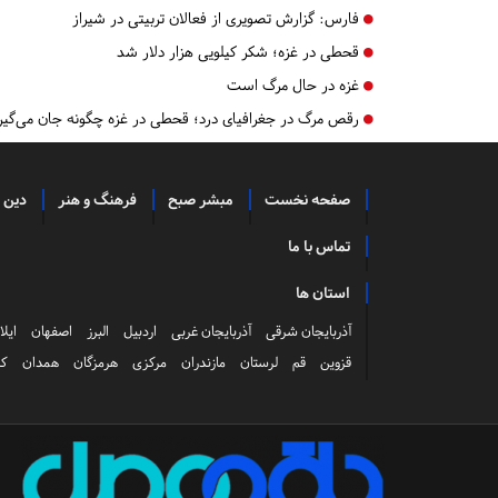
فارس:
گزارش تصویری از فعالان تربیتی در شیراز
قحطی در غزه؛ شکر کیلویی هزار دلار شد
غزه در حال مرگ است
رقص مرگ در جغرافیای درد؛ قحطی در غزه چگونه جان می‌گیر
صفحه نخست
مبشر صبح
فرهنگ و هنر
دین 
تماس با ما
استان ها
آذربایجان شرقی
آذربایجان غربی
اردبیل
البرز
اصفهان
ایلا
قزوین
قم
لرستان
مازندران
مرکزی
هرمزگان
همدان
کر