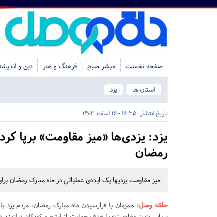
صفحه نخست
مبشر صبح
فرهنگ و هنر
دین و اندیشه
استان ها
یزد
تاریخ انتشار:
16:35 - 16 اسفند 1403
یزد:
یزدی‌ها «میز مقاومت» برپا کردند
رمضان
میز مقاومت یزدیها یک ایده‌ی عملیاتی در ماه مبارک رمضان برای
حلقه وصل
:
همزمان با فرارسیدن ماه مبارک رمضان، مردم یزد با ا
برپایی «میز مقاومت» با هدف حمایت از ایتام و کودکان نیازمند در غ