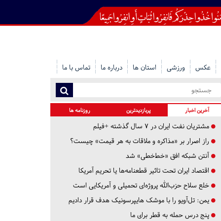
عکس
ورزشی
استان ها
درباره ما
تماس با ما
آخرین اخبار
پربازدیدترین
روزنامه ها
مشتریان نفت ایران در ۷ سال گذشته +فیلم
راز اصرار بر «مذاکره و ملاقات به هر قیمت» چیست؟
آنتن شبکه افق «خط‌خطی» شد
اقتصاد ایران تحت تاثیر قطعنامه‌ها یا تحریم‌ آمریکا
خلع سلاح حزب‌الله پروژه‌ای تحمیلی و آمریکایی است
یمن: تل‌آویو را با موشک هایپرسونیک هدف قرار دادیم
پنج درس‌ حمله به قطر برای ما