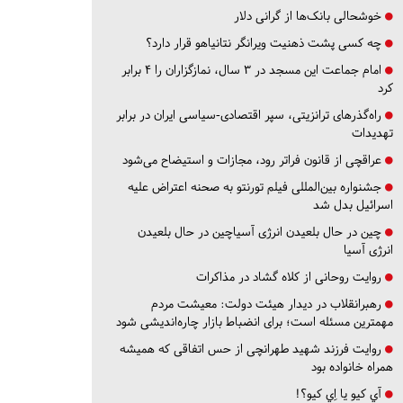
خوشحالی بانک‌ها از گرانی دلار
چه کسی پشت ذهنیت ویرانگر نتانیاهو قرار دارد؟
امام جماعت این مسجد در ۳ سال، نمازگزاران را ۴ برابر
کرد
راه‌گذرهای ترانزیتی، سپر اقتصادی-سیاسی ایران در برابر
تهدیدات
عراقچی از قانون فراتر رود، مجازات و استیضاح می‌شود
جشنواره بین‌المللی فیلم تورنتو به صحنه اعتراض علیه
اسرائیل بدل شد
چین در حال بلعیدن انرژی آسیاچین در حال بلعیدن
انرژی آسیا
روایت روحانی از کلاه گشاد در مذاکرات
رهبرانقلاب در دیدار هیئت دولت: معیشت مردم
مهمترین مسئله است؛ برای انضباط بازار چاره‌اندیشی شود
روایت فرزند شهید طهرانچی از حس اتفاقی که همیشه
همراه خانواده بود
آي كيو يا اِي كيو؟!