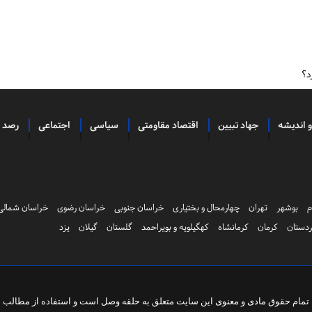
د؟
و اندیشه
جهاد تبیین
اقتصاد مقاومتی
سیاسی
اجتماعی
رصد
م
بوشهر
تهران
چهارمحال و بختیاری
خراسان جنوبی
خراسان رضوی
خراسان شمالی
دستان
کرمان
کرمانشاه
کهگیلویه و بویراحمد
گلستان
گیلان
یزد
تمام حقوق مادی و معنوی این سایت متعلق به
حلقه وصل
است و استفاده از مطالب با 