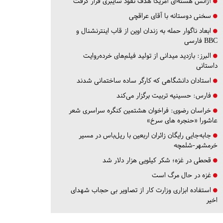
آژانس هسته‌ای آمریکا هدف نفوذ سایبری قرار گرفت
سخنی دوستانه با آقای عراقچی
ابعاد ناگوار حمله به زندان اوین از قاب اینترنشنال و
BBC فارسی
البرز:
بازدید میدانی از تولید فیلم‌های خرده‌روایت
داستانی
استادان دانشگاهی که کارگر ساده ساختمانی شدند
فارس:
حسینیه تربیت برگزار می‌کند
خراسان رضوی:
فراخوان هشتمین کنگره سراسری شعر
عاشورا «حنجره های سرخ»
جابه‌جایی رایگان زائران اربعین با ریل‌باس در مسیر
خرمشهر-شلمچه
قحطی در غزه؛ شکر کیلویی هزار دلار شد
غزه در حال مرگ است
استفاده ابزاری وزارت کار از تصاویر بی حجاب شهدای
اخیر