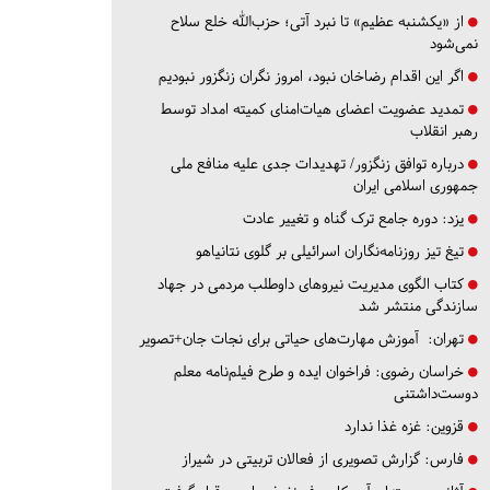
از «یکشنبه عظیم» تا نبرد آتی؛ حزب‌الله خلع سلاح
نمی‌شود
اگر این اقدام رضاخان نبود، امروز نگران زنگزور نبودیم
تمدید عضویت اعضای هیات‌امنای کمیته امداد توسط
رهبر انقلاب
درباره توافق زنگزور/ تهدیدات جدی علیه منافع ملی
جمهوری اسلامی ایران
یزد:
دوره جامع ترک گناه و تغییر عادت
تیغ تیز روزنامه‌نگاران اسرائیلی بر گلوی نتانیاهو
کتاب الگوی مدیریت نیروهای داوطلب مردمی در جهاد
سازندگی منتشر شد
تهران:
آموزش مهارت‌های حیاتی برای نجات جان+تصویر
خراسان رضوی:
فراخوان ایده و طرح فیلم‌نامه معلم
دوست‌داشتنی
قزوین:
غزه غذا ندارد
فارس:
گزارش تصویری از فعالان تربیتی در شیراز