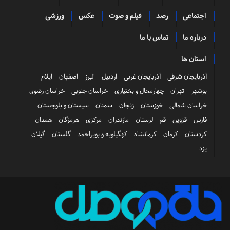
اجتماعی
رصد
فیلم و صوت
عکس
ورزشی
درباره ما
تماس با ما
استان ها
آذربایجان شرقی
آذربایجان غربی
اردبیل
البرز
اصفهان
ایلام
بوشهر
تهران
چهارمحال و بختیاری
خراسان جنوبی
خراسان رضوی
خراسان شمالی
خوزستان
زنجان
سمنان
سیستان و بلوچستان
فارس
قزوین
قم
لرستان
مازندران
مرکزی
هرمزگان
همدان
کردستان
کرمان
کرمانشاه
کهگیلویه و بویراحمد
گلستان
گیلان
یزد