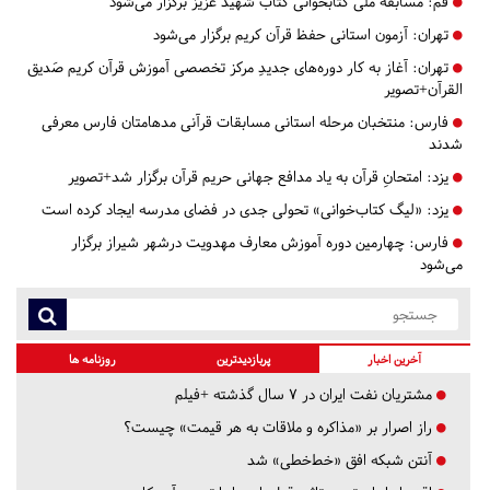
قم:
مسابقه ملی کتابخوانی کتاب شهید عزیز برگزار می‌شود
تهران:
آزمون استانی حفظ قرآن کریم برگزار می‌شود
تهران:
آغاز به کار دوره‌های جدیدِ مرکز تخصصی آموزش قرآن کریم صَدیق
القرآن+تصویر
فارس:
منتخبان مرحله استانی مسابقات قرآنی مدهامتان فارس معرفی
شدند
یزد:
امتحانِ قرآن به یاد مدافع جهانی حریم قرآن برگزار شد+تصویر
یزد:
«لیگ کتاب‌خوانی» تحولی جدی در فضای مدرسه ایجاد کرده است
فارس:
چهارمین دوره آموزش معارف مهدویت درشهر شیراز برگزار
می‌شود
آخرین اخبار
پربازدیدترین
روزنامه ها
مشتریان نفت ایران در ۷ سال گذشته +فیلم
راز اصرار بر «مذاکره و ملاقات به هر قیمت» چیست؟
آنتن شبکه افق «خط‌خطی» شد