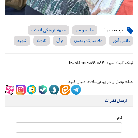
برچسب ها:
حلقه وصل
جبهه فرهنگی انقلاب
دانش آموز
ماه مبارک رمضان
قرآن
تلاوت
شهید
لینک کوتاه خبر:
hvasl.ir/news/608812
حلقه وصل را در پیام‌رسان‌ها دنبال کنید
ارسال نظرات
نام