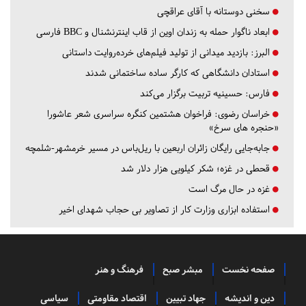
سخنی دوستانه با آقای عراقچی
ابعاد ناگوار حمله به زندان اوین از قاب اینترنشنال و BBC فارسی
البرز:
بازدید میدانی از تولید فیلم‌های خرده‌روایت داستانی
استادان دانشگاهی که کارگر ساده ساختمانی شدند
فارس:
حسینیه تربیت برگزار می‌کند
خراسان رضوی:
فراخوان هشتمین کنگره سراسری شعر عاشورا
«حنجره های سرخ»
جابه‌جایی رایگان زائران اربعین با ریل‌باس در مسیر خرمشهر-شلمچه
قحطی در غزه؛ شکر کیلویی هزار دلار شد
غزه در حال مرگ است
استفاده ابزاری وزارت کار از تصاویر بی حجاب شهدای اخیر
صفحه نخست
مبشر صبح
فرهنگ و هنر
دین و اندیشه
جهاد تبیین
اقتصاد مقاومتی
سیاسی