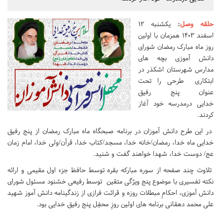
حلقه وصل
:
یکشنبه ۱۲
اسفند ۱۴۰۳ همزمان با اولین
روز ماه مبارک رمضان شورای
دانش آموزی بچه های
مدارس شهرستان اشکذر در
ابتکاری طرحی را تحت
عنوان پنج رفیق
خدایی درمدرسه خود آغاز
کردند.
در این طرح دانش آموزان در برنامه صبحگاه ماه مبارک رمضان از پنج رفیق
خدایی ماه خدا، رمضان/خانه خدا، مسجد/کتاب خدا، قرآن/ولی خدا، امام زمان
عج/ دوست خدا، شهدا خواهند گفت و شنید.
تلاوت چند صفحه از سوره مبارکه بقره توسط حافظ جزء اول مقیمی و ارائه
نکته تفسیری با موضوع پنج ویژگی متقین توسط رفیعی خشنود مسئول شورای
دانش آموزی، احکامِ مبطلات روزه و قرائت فرازی از زندگینامه دانش آموز شهید
علی محمد دهقانی برنامه های اولین روزِ محفِل پنج رفیق خدایی بود.