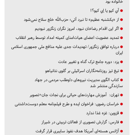
خانواده بود
آي كيو يا اِي كيو؟!
از «یکشنبه عظیم» تا نبرد آتی؛ حزب‌الله خلع سلاح نمی‌شود
اگر این اقدام رضاخان نبود، امروز نگران زنگزور نبودیم
تمدید عضویت اعضای هیات‌امنای کمیته امداد توسط رهبر انقلاب
درباره توافق زنگزور/ تهدیدات جدی علیه منافع ملی جمهوری اسلامی
ایران
یزد:
دوره جامع ترک گناه و تغییر عادت
تیغ تیز روزنامه‌نگاران اسرائیلی بر گلوی نتانیاهو
کتاب الگوی مدیریت نیروهای داوطلب مردمی در جهاد
سازندگی منتشر شد
تهران:
آموزش مهارت‌های حیاتی برای نجات جان+تصویر
خراسان رضوی:
فراخوان ایده و طرح فیلم‌نامه معلم دوست‌داشتنی
قزوین:
غزه غذا ندارد
فارس:
گزارش تصویری از فعالان تربیتی در شیراز
آژانس هسته‌ای آمریکا هدف نفوذ سایبری قرار گرفت