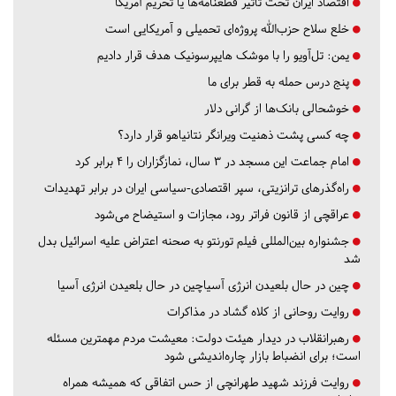
اقتصاد ایران تحت تاثیر قطعنامه‌ها یا تحریم‌ آمریکا
خلع سلاح حزب‌الله پروژه‌ای تحمیلی و آمریکایی است
یمن: تل‌آویو را با موشک هایپرسونیک هدف قرار دادیم
پنج درس‌ حمله به قطر برای ما
خوشحالی بانک‌ها از گرانی دلار
چه کسی پشت ذهنیت ویرانگر نتانیاهو قرار دارد؟
امام جماعت این مسجد در ۳ سال، نمازگزاران را ۴ برابر کرد
راه‌گذرهای ترانزیتی، سپر اقتصادی-سیاسی ایران در برابر تهدیدات
عراقچی از قانون فراتر رود، مجازات و استیضاح می‌شود
جشنواره بین‌المللی فیلم تورنتو به صحنه اعتراض علیه اسرائیل بدل
شد
چین در حال بلعیدن انرژی آسیاچین در حال بلعیدن انرژی آسیا
روایت روحانی از کلاه گشاد در مذاکرات
رهبرانقلاب در دیدار هیئت دولت: معیشت مردم مهمترین مسئله
است؛ برای انضباط بازار چاره‌اندیشی شود
روایت فرزند شهید طهرانچی از حس اتفاقی که همیشه همراه