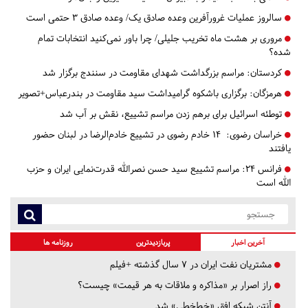
سالروز عملیات غرورآفرین وعده صادق یک/ وعده صادق ۳ حتمی است
مروری بر هشت ماه تخریب جلیلی/ چرا باور نمی‌کنید انتخابات تمام
شده؟
کردستان:
مراسم بزرگداشت شهدای مقاومت در سنندج برگزار شد
هرمزگان:
برگزاری باشکوه گرامیداشت سید مقاومت در بندرعباس+تصویر
توطئه اسرائیل برای برهم زدن مراسم تشییع، نقش بر آب شد
خراسان رضوی:
۱۴ خادم رضوی در تشییع خادم‌الرضا در لبنان حضور
یافتند
فرانس ۲۴: مراسم تشییع سید حسن نصرالله قدرت‌نمایی ایران و حزب
الله است
آخرین اخبار
پربازدیدترین
روزنامه ها
مشتریان نفت ایران در ۷ سال گذشته +فیلم
راز اصرار بر «مذاکره و ملاقات به هر قیمت» چیست؟
آنتن شبکه افق «خط‌خطی» شد