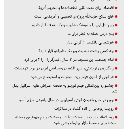
اقتصاد ایران تحت تاثیر قطعنامه‌ها یا تحریم‌ آمریکا
خلع سلاح حزب‌الله پروژه‌ای تحمیلی و آمریکایی است
یمن: تل‌آویو را با موشک هایپرسونیک هدف قرار دادیم
پنج درس‌ حمله به قطر برای ما
خوشحالی بانک‌ها از گرانی دلار
چه کسی پشت ذهنیت ویرانگر نتانیاهو قرار دارد؟
امام جماعت این مسجد در ۳ سال، نمازگزاران را ۴ برابر کرد
راه‌گذرهای ترانزیتی، سپر اقتصادی-سیاسی ایران در برابر تهدیدات
عراقچی از قانون فراتر رود، مجازات و استیضاح می‌شود
جشنواره بین‌المللی فیلم تورنتو به صحنه اعتراض علیه اسرائیل بدل
شد
چین در حال بلعیدن انرژی آسیاچین در حال بلعیدن انرژی آسیا
روایت روحانی از کلاه گشاد در مذاکرات
رهبرانقلاب در دیدار هیئت دولت: معیشت مردم مهمترین مسئله
است؛ برای انضباط بازار چاره‌اندیشی شود