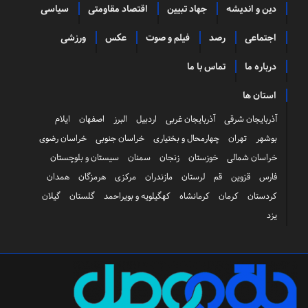
دین و اندیشه
جهاد تبیین
اقتصاد مقاومتی
سیاسی
اجتماعی
رصد
فیلم و صوت
عکس
ورزشی
درباره ما
تماس با ما
استان ها
آذربایجان شرقی
آذربایجان غربی
اردبیل
البرز
اصفهان
ایلام
بوشهر
تهران
چهارمحال و بختیاری
خراسان جنوبی
خراسان رضوی
خراسان شمالی
خوزستان
زنجان
سمنان
سیستان و بلوچستان
فارس
قزوین
قم
لرستان
مازندران
مرکزی
هرمزگان
همدان
کردستان
کرمان
کرمانشاه
کهگیلویه و بویراحمد
گلستان
گیلان
یزد