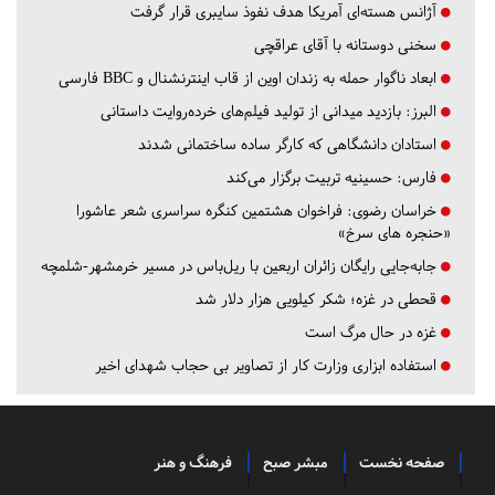
آژانس هسته‌ای آمریکا هدف نفوذ سایبری قرار گرفت
سخنی دوستانه با آقای عراقچی
ابعاد ناگوار حمله به زندان اوین از قاب اینترنشنال و BBC فارسی
البرز:
بازدید میدانی از تولید فیلم‌های خرده‌روایت داستانی
استادان دانشگاهی که کارگر ساده ساختمانی شدند
فارس:
حسینیه تربیت برگزار می‌کند
خراسان رضوی:
فراخوان هشتمین کنگره سراسری شعر عاشورا
«حنجره های سرخ»
جابه‌جایی رایگان زائران اربعین با ریل‌باس در مسیر خرمشهر-شلمچه
قحطی در غزه؛ شکر کیلویی هزار دلار شد
غزه در حال مرگ است
استفاده ابزاری وزارت کار از تصاویر بی حجاب شهدای اخیر
صفحه نخست
مبشر صبح
فرهنگ و هنر