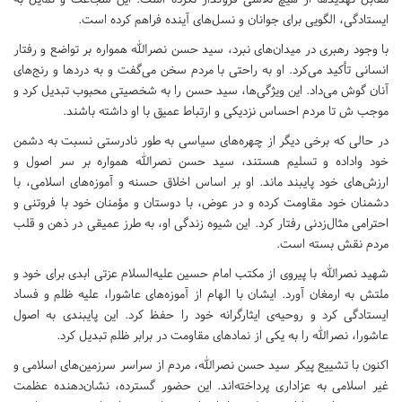
ایستادگی، الگویی برای جوانان و نسل‌های آینده فراهم کرده است.
با وجود رهبری در میدان‌های نبرد، سید حسن نصرالله همواره بر تواضع و رفتار
انسانی تأکید می‌کرد. او به راحتی با مردم سخن می‌گفت و به دردها و رنج‌های
آنان گوش می‌داد. این ویژگی‌ها، سید حسن را به شخصیتی محبوب تبدیل کرد و
موجب ش تا مردم احساس نزدیکی و ارتباط عمیق با او داشته باشند.
در حالی که برخی دیگر از چهره‌های سیاسی به طور نادرستی نسبت به دشمن
خود واداده و تسلیم هستند، سید حسن نصرالله همواره بر سر اصول و
ارزش‌های خود پایبند ماند. او بر اساس اخلاق حسنه و آموزه‌های اسلامی، با
دشمنان خود مقاومت کرده و در عوض، با دوستان و مؤمنان خود با فروتنی و
احترامی مثال‌زدنی رفتار کرد. این شیوه زندگی او، به طرز عمیقی در ذهن و قلب
مردم نقش بسته است.
شهید نصرالله با پیروی از مکتب امام حسین علیه‌السلام عزتی ابدی برای خود و
ملتش به ارمغان آورد. ایشان با الهام از آموزه‌های عاشورا، علیه ظلم و فساد
ایستادگی کرد و روحیه‌ی ایثارگرانه خود را حفظ کرد. این پایبندی به اصول
عاشورا، نصرالله را به یکی از نمادهای مقاومت در برابر ظلم تبدیل کرد.
اکنون با تشییع پیکر سید حسن نصرالله، مردم از سراسر سرزمین‌های اسلامی و
غیر اسلامی به عزاداری پرداخته‌اند. این حضور گسترده، نشان‌دهنده عظمت