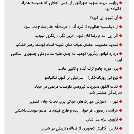
روایت فرزند شهید طهرانچی از حس اتفاقی که همیشه همراه
خانواده بود
آي كيو يا اِي كيو؟!
از «یکشنبه عظیم» تا نبرد آتی؛ حزب‌الله خلع سلاح نمی‌شود
اگر این اقدام رضاخان نبود، امروز نگران زنگزور نبودیم
تمدید عضویت اعضای هیات‌امنای کمیته امداد توسط رهبر انقلاب
درباره توافق زنگزور/ تهدیدات جدی علیه منافع ملی جمهوری اسلامی
ایران
یزد:
دوره جامع ترک گناه و تغییر عادت
تیغ تیز روزنامه‌نگاران اسرائیلی بر گلوی نتانیاهو
کتاب الگوی مدیریت نیروهای داوطلب مردمی در جهاد
سازندگی منتشر شد
تهران:
آموزش مهارت‌های حیاتی برای نجات جان+تصویر
خراسان رضوی:
فراخوان ایده و طرح فیلم‌نامه معلم دوست‌داشتنی
قزوین:
غزه غذا ندارد
فارس:
گزارش تصویری از فعالان تربیتی در شیراز