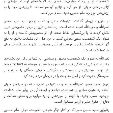
شخصیت او و ارادت میلیون‌ها انسان به اندیشه‌های اوست. مؤمنان و
آزادی‌خواهان جهان، از هر قوم و نژادی گردهم آمده‌اند تا پایبندی خود را به
ارزش‌های او و راه امام حسین علیه‌السلام ابراز کنند.
در طول سال‌های گذشته، تبلیغات منفی و کاذب زیادی علیه سید حسن
نصرالله و حزب‌الله انجام شده است. رسانه‌های غربی و برخی کشورهای عربی
تلاش کردند تا با بزرگ‌نمایی نقاط ضعف او، از محبوبیتش کاسته و او را به
عنوان یک شخصیت منفی معرفی کنند. با این حال، این تبلیغات نه‌تنها به نفع
آنها نبوده، بلکه برعکس، موجب افزایش محبوبیت شهید نصرالله در میان
ملت‌ها شده است.
نصرالله به عنوان یک شخصیت معنوی و سیاسی، نه تنها در برابر این دشنام‌ها
و تبلیغات منفی ایستادگی کرد، بلکه همواره با صبر و حوصله به انتقادات پاسخ
داد. او با سخنرانی‌های روح‌بخش و انگیزشی خویش، همگان را به اتحاد و
همبستگی دعوت کرد و اصل مقاومت را در دل‌های مردم زنده کرد.
امروز، سید حسن نصرالله و راه او نه تنها در لبنان، بلکه در سرتاسر جهان
اسلام به عنوان نمادی از شجاعت، تواضع و ایستادگی در برابر ظلم شناخته
می‌شود. نسل جدید، با الهام از آموزه‌های او، به مبارزه برای تحقق عدالت و
دفاع از حقوق بشر و آزادی مشغول است.
بنابراین سید حسن نصرالله در کنار دیگر شهدای مقاومت، تجلی امام حسین