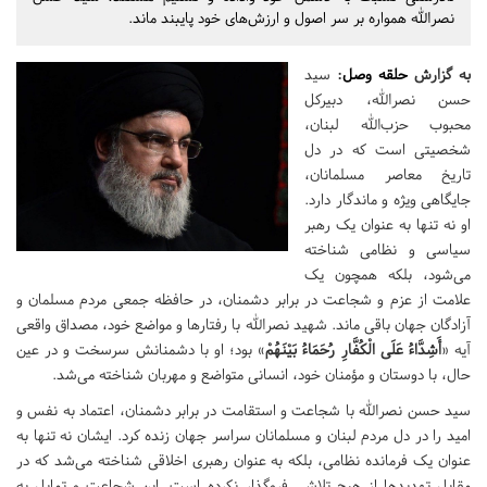
نصرالله همواره بر سر اصول و ارزش‌های خود پایبند ماند.
به گزارش
حلقه وصل
:
سید
حسن نصرالله، دبیرکل
محبوب حزب‌الله لبنان،
شخصیتی است که در دل
تاریخ معاصر مسلمانان،
جایگاهی ویژه و ماندگار دارد.
او نه تنها به عنوان یک رهبر
سیاسی و نظامی شناخته
می‌شود، بلکه همچون یک
علامت از عزم و شجاعت در برابر دشمنان، در حافظه جمعی مردم مسلمان و
آزادگان جهان باقی ماند. شهید نصرالله با رفتارها و مواضع خود، مصداق واقعی
آیه «
أَشِدَّاءُ عَلَى الْكُفَّارِ رُحَمَاءُ بَيْنَهُمْ
» بود؛ او با دشمنانش سرسخت و در عین
حال، با دوستان و مؤمنان خود، انسانی متواضع و مهربان شناخته می‌شد.
سید حسن نصرالله با شجاعت و استقامت در برابر دشمنان، اعتماد به نفس و
امید را در دل مردم لبنان و مسلمانان سراسر جهان زنده کرد. ایشان نه تنها به
عنوان یک فرمانده نظامی، بلکه به عنوان رهبری اخلاقی شناخته می‌شد که در
مقابل تهدیدها از هیچ تلاشی فروگذار نکرده است. این شجاعت و تمایل به